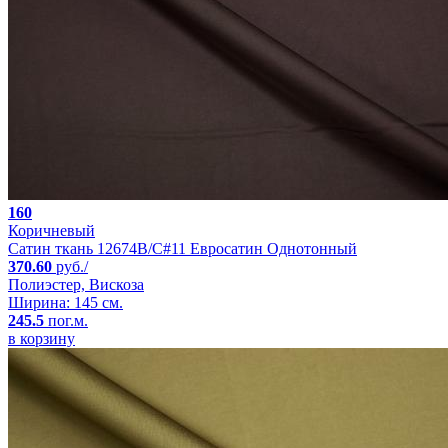
160
Коричневый
Сатин ткань 12674B/C#11 Евросатин Однотонный
370.60
руб./
Полиэстер, Вискоза
Ширина: 145 см.
245.5
пог.м.
в корзину