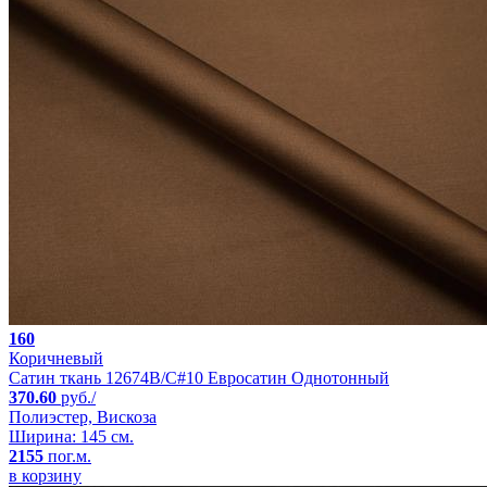
160
Коричневый
Сатин ткань 12674B/C#10 Евросатин Однотонный
370.60
руб./
Полиэстер, Вискоза
Ширина: 145 см.
2155
пог.м.
в корзину