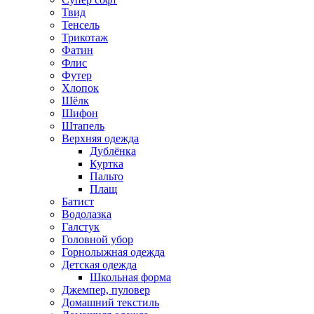
Твид
Тенсель
Трикотаж
Фатин
Флис
Футер
Хлопок
Шёлк
Шифон
Штапель
Верхняя одежда
Дублёнка
Куртка
Пальто
Плащ
Батист
Водолазка
Галстук
Головной убор
Горнолыжная одежда
Детская одежда
Школьная форма
Джемпер, пуловер
Домашний текстиль