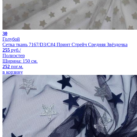
30
Голубой
Сетка ткань 7167/D3/C#4 Принт Стрейч Средняя Звёздочка
255
руб./
Полиэстер
Ширина: 150 см.
252
пог.м.
в корзину