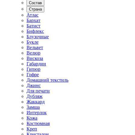
Состав
Страна
Атлас
Бархат
Батист
Бифлекс
Блузочные
Букле
Вельвет
Велюр
Вискоза
Габардин
Гипюр
Гофре
Домашний текстиль
Джинс
Для печати
Дубляж
Жаккард
Замша
Интерлок
Кожа
Костюмная
Креп
Кристалон