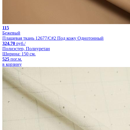
115
Бежевый
Плащевая ткань 12677/C#2 Под кожу Однотонный
324.70
руб./
Полиэстер, Полиуретан
Ширина: 150 см.
525
пог.м.
в корзину