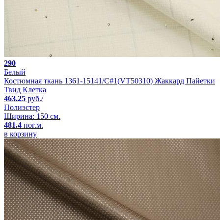
290
Белый
Костюмная ткань 1361-15141/C#1(VT50310) Жаккард Пайетки
Твид Клетка
463.25
руб./
Полиэстер
Ширина: 150 см.
481.4
пог.м.
в корзину