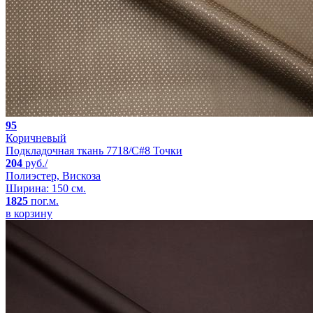
95
Коричневый
Подкладочная ткань 7718/C#8 Точки
204
руб./
Полиэстер, Вискоза
Ширина: 150 см.
1825
пог.м.
в корзину