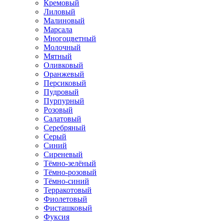
Кремовый
Лиловый
Малиновый
Марсала
Многоцветный
Молочный
Мятный
Оливковый
Оранжевый
Персиковый
Пудровый
Пурпурный
Розовый
Салатовый
Серебряный
Серый
Синий
Сиреневый
Тёмно-зелёный
Тёмно-розовый
Тёмно-синий
Терракотовый
Фиолетовый
Фисташковый
Фуксия