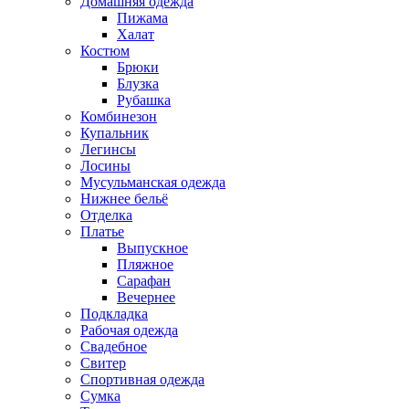
Домашняя одежда
Пижама
Халат
Костюм
Брюки
Блузка
Рубашка
Комбинезон
Купальник
Легинсы
Лосины
Мусульманская одежда
Нижнее бельё
Отделка
Платье
Выпускное
Пляжное
Сарафан
Вечернее
Подкладка
Рабочая одежда
Свадебное
Свитер
Спортивная одежда
Сумка