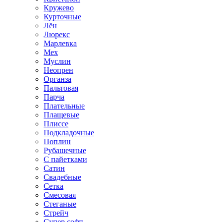
Кружево
Курточные
Лён
Люрекс
Марлевка
Мех
Муслин
Неопрен
Органза
Пальтовая
Парча
Плательные
Плащевые
Плиссе
Подкладочные
Поплин
Рубашечные
С пайетками
Сатин
Свадебные
Сетка
Смесовая
Стеганые
Стрейч
Супер софт