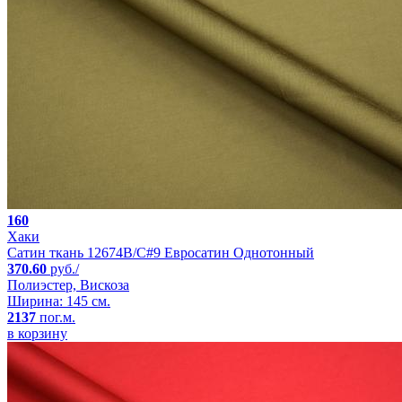
160
Хаки
Сатин ткань 12674B/C#9 Евросатин Однотонный
370.60
руб./
Полиэстер, Вискоза
Ширина: 145 см.
2137
пог.м.
в корзину