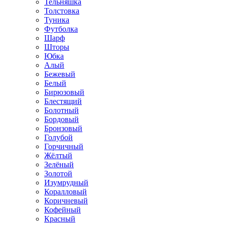
Тельняшка
Толстовка
Туника
Футболка
Шарф
Шторы
Юбка
Алый
Бежевый
Белый
Бирюзовый
Блестящий
Болотный
Бордовый
Бронзовый
Голубой
Горчичный
Жёлтый
Зелёный
Золотой
Изумрудный
Коралловый
Коричневый
Кофейный
Красный