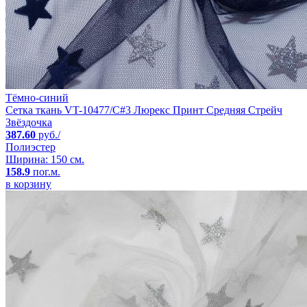
Тёмно-синий
Сетка ткань VT-10477/C#3 Люрекс Принт Средняя Стрейч
Звёздочка
387.60
руб./
Полиэстер
Ширина: 150 см.
158.9
пог.м.
в корзину