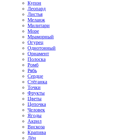
Купон
Леопард
Листья
Меланж
Милитари
Море
Мраморный
Огурец
Однотонный
Орнамент
Полоска
Ромб
Рябь
Сердце
Стёганка
Точки
Фрукты
Цветы
Цепочка
Человек
Ягоды
Акрил
Вискоза
Крапива
Лён