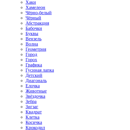
Хаки
Хамелеон
Чёрно-белый
Чёрный
Абстракция
Бабочки
Буквы
Вензель
Волна
Геометрия
Город
Горох
Графика
Гусиная лапка
Детский
Диагональ
Елочка
Животные
Звёздочка
Зебра
Зигзаг
Квадрат
Клетка
Косичка
Крокодил