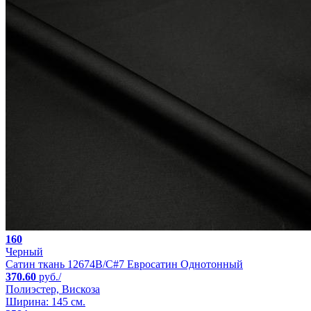
160
Черный
Сатин ткань 12674B/C#7 Евросатин Однотонный
370.60
руб./
Полиэстер, Вискоза
Ширина: 145 см.