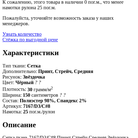
К сожалению, этого товара в наличии 0 пог.м., что менее
намотки рулона 25 пог.м.
Пожалуйста, уточняйте возможность заказа у наших
менеджеров.
Узнать количество
Стёжка по выгодной цене
Характеристики
Тип ткани:
Сетка
Дополнительно:
Принт, Стрейч, Средняя
Рисунок:
Звёздочка
Цвет:
Чёрный
?
?
2
Плотность:
30
грамм/м
Ширина:
150
сантиметров
?
?
Состав:
Полиэстер 98%, Спандекс 2%
Артикул:
7167/D3/C#8
Намотка:
25
пог.м./рулон
Описание
Сетка ткань 7167/D3/C#8 Принт Стрейч Средняя Звёздочка