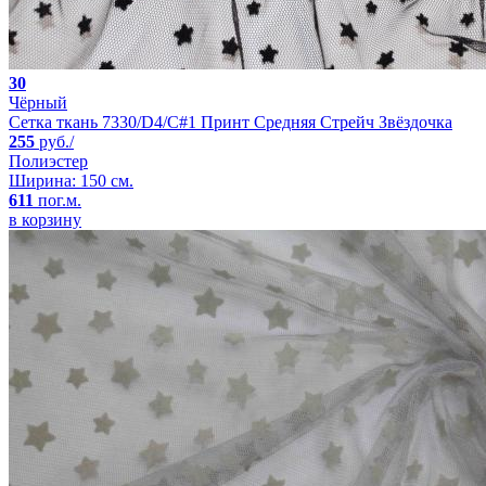
30
Чёрный
Сетка ткань 7330/D4/C#1 Принт Средняя Стрейч Звёздочка
255
руб./
Полиэстер
Ширина: 150 см.
611
пог.м.
в корзину