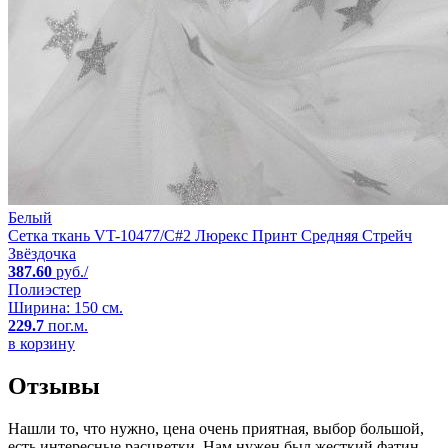
Белый
Сетка ткань VT-10477/C#2 Люрекс Принт Средняя Стрейч
Звёздочка
387.60
руб./
Полиэстер
Ширина: 150 см.
229.7
пог.м.
в корзину
Отзывы
Нашли то, что нужно, цена очень приятная, выбор большой,
есть интересные расцветки. Нам нужен был жесткий фатин