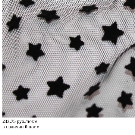
233.75
руб./пог.м.
в наличии
0
пог.м.