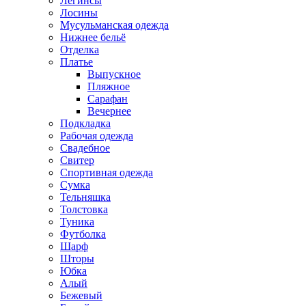
Легинсы
Лосины
Мусульманская одежда
Нижнее бельё
Отделка
Платье
Выпускное
Пляжное
Сарафан
Вечернее
Подкладка
Рабочая одежда
Свадебное
Свитер
Спортивная одежда
Сумка
Тельняшка
Толстовка
Туника
Футболка
Шарф
Шторы
Юбка
Алый
Бежевый