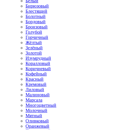
Белый
Бирюзовый
Блестящий
Болотный
Бордовый
Бронзовый
Голубой
Горчичный
Жёлтый
Зелёный
Золотой
Изумрудный
Коралловый
Коричневый
Кофейный
Красный
Кремовый
Лиловый
Малиновый
Марсала
Многоцветный
Молочный
Мятный
Оливковый
Оранжевый