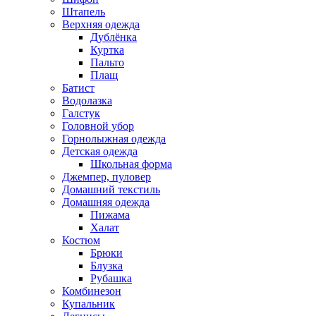
Штапель
Верхняя одежда
Дублёнка
Куртка
Пальто
Плащ
Батист
Водолазка
Галстук
Головной убор
Горнолыжная одежда
Детская одежда
Школьная форма
Джемпер, пуловер
Домашний текстиль
Домашняя одежда
Пижама
Халат
Костюм
Брюки
Блузка
Рубашка
Комбинезон
Купальник