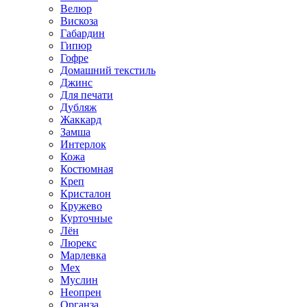
Велюр
Вискоза
Габардин
Гипюр
Гофре
Домашний текстиль
Джинс
Для печати
Дубляж
Жаккард
Замша
Интерлок
Кожа
Костюмная
Креп
Кристалон
Кружево
Курточные
Лён
Люрекс
Марлевка
Мех
Муслин
Неопрен
Органза