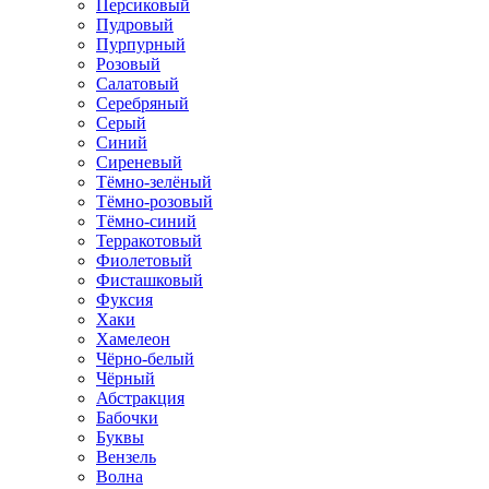
Персиковый
Пудровый
Пурпурный
Розовый
Салатовый
Серебряный
Серый
Синий
Сиреневый
Тёмно-зелёный
Тёмно-розовый
Тёмно-синий
Терракотовый
Фиолетовый
Фисташковый
Фуксия
Хаки
Хамелеон
Чёрно-белый
Чёрный
Абстракция
Бабочки
Буквы
Вензель
Волна