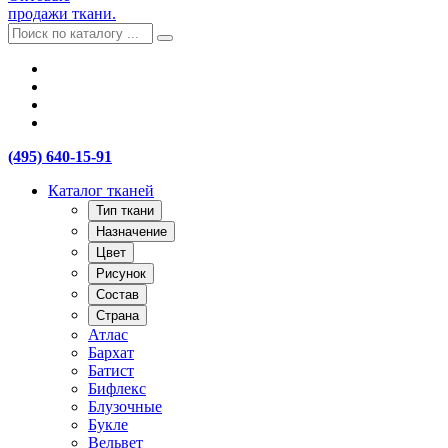
продажи ткани.
(495) 640-15-91
Каталог тканей
Тип ткани
Назначение
Цвет
Рисунок
Состав
Страна
Атлас
Бархат
Батист
Бифлекс
Блузочные
Букле
Вельвет