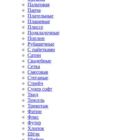
Пальтовая
Парча
Плательные
Плащевые
Плиссе
Подкладочные
Поплин
Рубашечные
С пайетками
Сатин
Свадебные
Сетка
Смесовая
Стеганые
Стрейч
Супер софт
Твид
Тенсель
Трикотаж
Фатин
Флис
Футер
Хлопок
Шёлк
Шифон