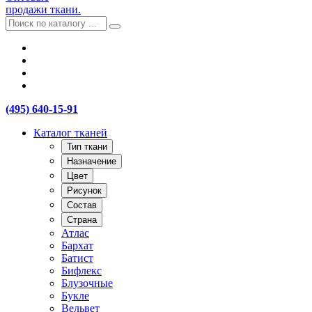
продажи ткани.
(495) 640-15-91
Каталог тканей
Тип ткани
Назначение
Цвет
Рисунок
Состав
Страна
Атлас
Бархат
Батист
Бифлекс
Блузочные
Букле
Вельвет