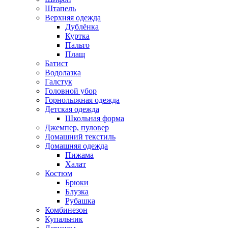
Штапель
Верхняя одежда
Дублёнка
Куртка
Пальто
Плащ
Батист
Водолазка
Галстук
Головной убор
Горнолыжная одежда
Детская одежда
Школьная форма
Джемпер, пуловер
Домашний текстиль
Домашняя одежда
Пижама
Халат
Костюм
Брюки
Блузка
Рубашка
Комбинезон
Купальник