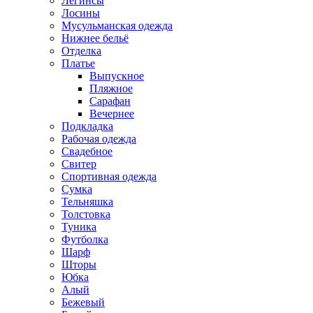
Легинсы
Лосины
Мусульманская одежда
Нижнее бельё
Отделка
Платье
Выпускное
Пляжное
Сарафан
Вечернее
Подкладка
Рабочая одежда
Свадебное
Свитер
Спортивная одежда
Сумка
Тельняшка
Толстовка
Туника
Футболка
Шарф
Шторы
Юбка
Алый
Бежевый