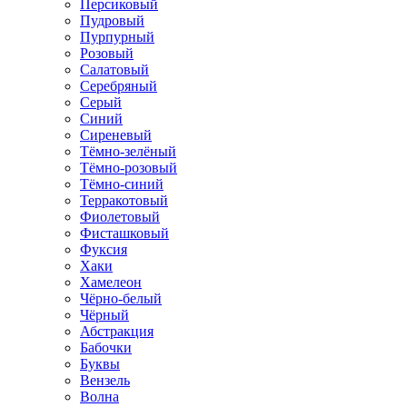
Персиковый
Пудровый
Пурпурный
Розовый
Салатовый
Серебряный
Серый
Синий
Сиреневый
Тёмно-зелёный
Тёмно-розовый
Тёмно-синий
Терракотовый
Фиолетовый
Фисташковый
Фуксия
Хаки
Хамелеон
Чёрно-белый
Чёрный
Абстракция
Бабочки
Буквы
Вензель
Волна