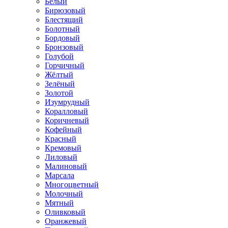
Белый
Бирюзовый
Блестящий
Болотный
Бордовый
Бронзовый
Голубой
Горчичный
Жёлтый
Зелёный
Золотой
Изумрудный
Коралловый
Коричневый
Кофейный
Красный
Кремовый
Лиловый
Малиновый
Марсала
Многоцветный
Молочный
Мятный
Оливковый
Оранжевый