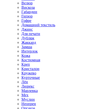
Велюр
Вискоза
Габардин
Гипюр
Гофре
Домашний текстиль
Джинс
Для печати
Дубляж
Жаккард
Замша
Интерлок
Кожа
Костюмная
Креп
Кристалон
Кружево
Курточные
Лён
Люрекс
Марлевка
Мех
Муслин
Неопрен
Органза