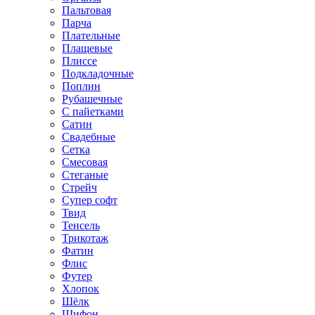
Пальтовая
Парча
Плательные
Плащевые
Плиссе
Подкладочные
Поплин
Рубашечные
С пайетками
Сатин
Свадебные
Сетка
Смесовая
Стеганые
Стрейч
Супер софт
Твид
Тенсель
Трикотаж
Фатин
Флис
Футер
Хлопок
Шёлк
Шифон