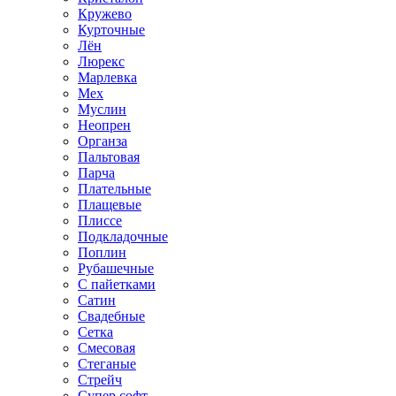
Кружево
Курточные
Лён
Люрекс
Марлевка
Мех
Муслин
Неопрен
Органза
Пальтовая
Парча
Плательные
Плащевые
Плиссе
Подкладочные
Поплин
Рубашечные
С пайетками
Сатин
Свадебные
Сетка
Смесовая
Стеганые
Стрейч
Супер софт