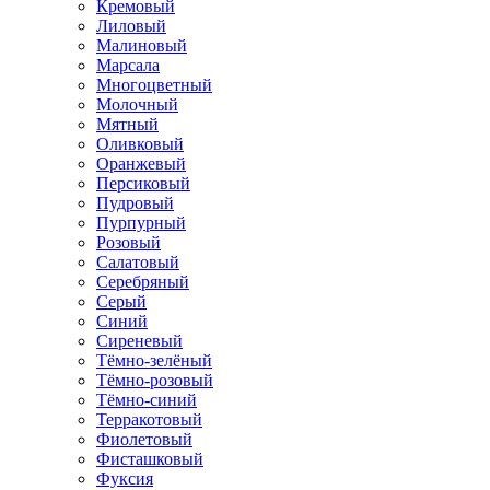
Кремовый
Лиловый
Малиновый
Марсала
Многоцветный
Молочный
Мятный
Оливковый
Оранжевый
Персиковый
Пудровый
Пурпурный
Розовый
Салатовый
Серебряный
Серый
Синий
Сиреневый
Тёмно-зелёный
Тёмно-розовый
Тёмно-синий
Терракотовый
Фиолетовый
Фисташковый
Фуксия