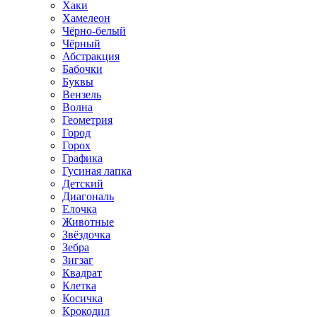
Хаки
Хамелеон
Чёрно-белый
Чёрный
Абстракция
Бабочки
Буквы
Вензель
Волна
Геометрия
Город
Горох
Графика
Гусиная лапка
Детский
Диагональ
Елочка
Животные
Звёздочка
Зебра
Зигзаг
Квадрат
Клетка
Косичка
Крокодил