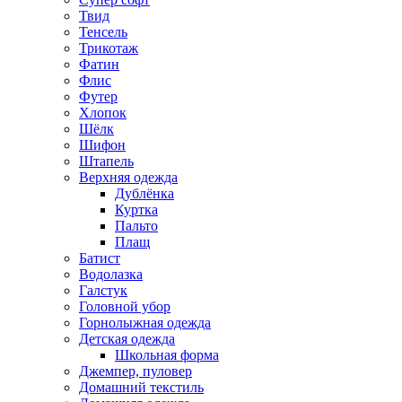
Твид
Тенсель
Трикотаж
Фатин
Флис
Футер
Хлопок
Шёлк
Шифон
Штапель
Верхняя одежда
Дублёнка
Куртка
Пальто
Плащ
Батист
Водолазка
Галстук
Головной убор
Горнолыжная одежда
Детская одежда
Школьная форма
Джемпер, пуловер
Домашний текстиль