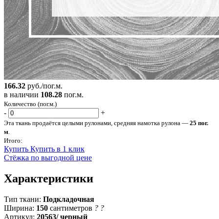
166.32
руб./пог.м.
в наличии
108.28
пог.м.
Количество (пог.м.)
-
+
Эта ткань продаётся целыми рулонами, средняя намотка рулона —
25 пог.
м
.
Итого:
Купить
Купить в 1 клик
Стёжка по выгодной цене
Характеристики
Тип ткани:
Подкладочная
Ширина:
150
сантиметров
?
?
Артикул:
20563/ черный