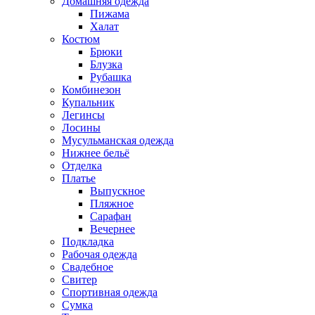
Домашняя одежда
Пижама
Халат
Костюм
Брюки
Блузка
Рубашка
Комбинезон
Купальник
Легинсы
Лосины
Мусульманская одежда
Нижнее бельё
Отделка
Платье
Выпускное
Пляжное
Сарафан
Вечернее
Подкладка
Рабочая одежда
Свадебное
Свитер
Спортивная одежда
Сумка