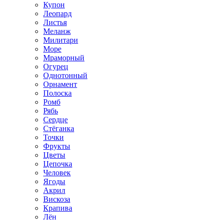
Купон
Леопард
Листья
Меланж
Милитари
Море
Мраморный
Огурец
Однотонный
Орнамент
Полоска
Ромб
Рябь
Сердце
Стёганка
Точки
Фрукты
Цветы
Цепочка
Человек
Ягоды
Акрил
Вискоза
Крапива
Лён