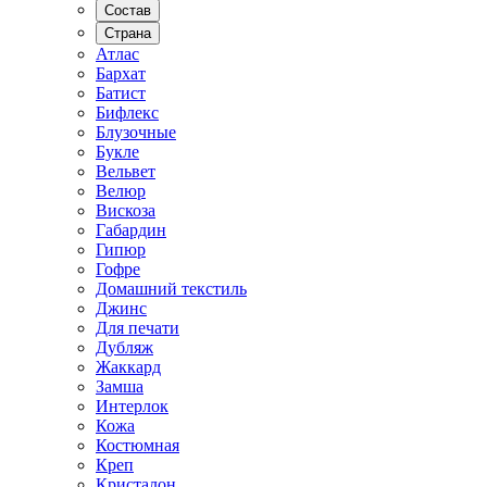
Состав
Страна
Атлас
Бархат
Батист
Бифлекс
Блузочные
Букле
Вельвет
Велюр
Вискоза
Габардин
Гипюр
Гофре
Домашний текстиль
Джинс
Для печати
Дубляж
Жаккард
Замша
Интерлок
Кожа
Костюмная
Креп
Кристалон