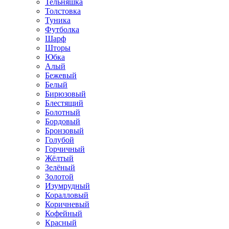
Тельняшка
Толстовка
Туника
Футболка
Шарф
Шторы
Юбка
Алый
Бежевый
Белый
Бирюзовый
Блестящий
Болотный
Бордовый
Бронзовый
Голубой
Горчичный
Жёлтый
Зелёный
Золотой
Изумрудный
Коралловый
Коричневый
Кофейный
Красный