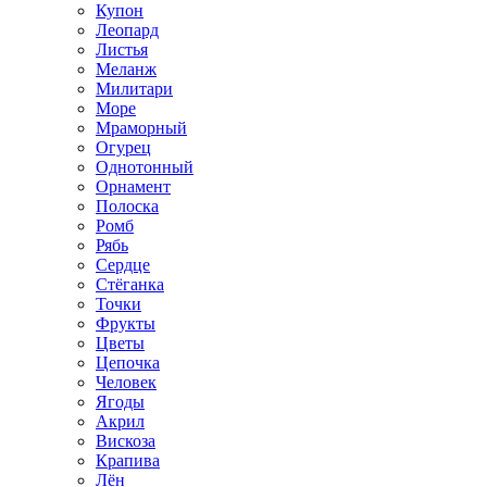
Купон
Леопард
Листья
Меланж
Милитари
Море
Мраморный
Огурец
Однотонный
Орнамент
Полоска
Ромб
Рябь
Сердце
Стёганка
Точки
Фрукты
Цветы
Цепочка
Человек
Ягоды
Акрил
Вискоза
Крапива
Лён