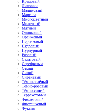
Кремовый
Лиловый
Малиновый
Марсала
Многоцветный
Молочный
Мятный
Оливковый
Оранжевый
Персиковый
Пудровый
Пурпурный
Розовый
Салатовый
Серебряный
Серый
Синий
Сиреневый
Тёмно-зелёный
Тёмно-розовый
Тёмно-синий
Терракотовый
Фиолетовый
Фисташковый
Фуксия