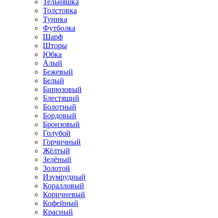
Тельняшка
Толстовка
Туника
Футболка
Шарф
Шторы
Юбка
Алый
Бежевый
Белый
Бирюзовый
Блестящий
Болотный
Бордовый
Бронзовый
Голубой
Горчичный
Жёлтый
Зелёный
Золотой
Изумрудный
Коралловый
Коричневый
Кофейный
Красный