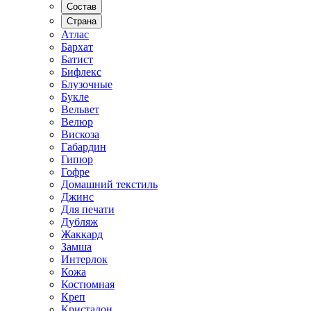
Состав
Страна
Атлас
Бархат
Батист
Бифлекс
Блузочные
Букле
Вельвет
Велюр
Вискоза
Габардин
Гипюр
Гофре
Домашний текстиль
Джинс
Для печати
Дубляж
Жаккард
Замша
Интерлок
Кожа
Костюмная
Креп
Кристалон