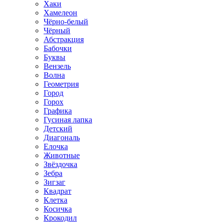
Хаки
Хамелеон
Чёрно-белый
Чёрный
Абстракция
Бабочки
Буквы
Вензель
Волна
Геометрия
Город
Горох
Графика
Гусиная лапка
Детский
Диагональ
Елочка
Животные
Звёздочка
Зебра
Зигзаг
Квадрат
Клетка
Косичка
Крокодил