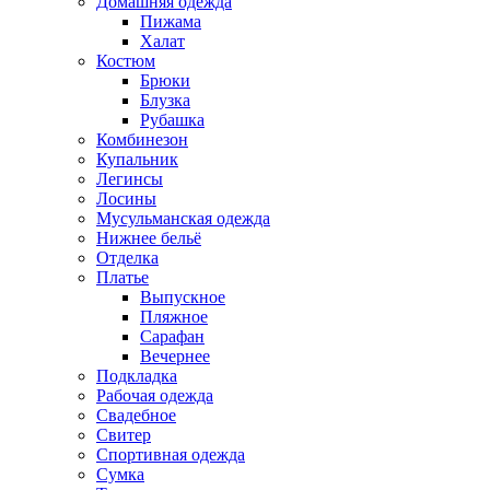
Домашняя одежда
Пижама
Халат
Костюм
Брюки
Блузка
Рубашка
Комбинезон
Купальник
Легинсы
Лосины
Мусульманская одежда
Нижнее бельё
Отделка
Платье
Выпускное
Пляжное
Сарафан
Вечернее
Подкладка
Рабочая одежда
Свадебное
Свитер
Спортивная одежда
Сумка