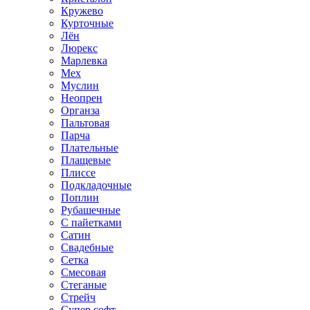
Кружево
Курточные
Лён
Люрекс
Марлевка
Мех
Муслин
Неопрен
Органза
Пальтовая
Парча
Плательные
Плащевые
Плиссе
Подкладочные
Поплин
Рубашечные
С пайетками
Сатин
Свадебные
Сетка
Смесовая
Стеганые
Стрейч
Супер софт