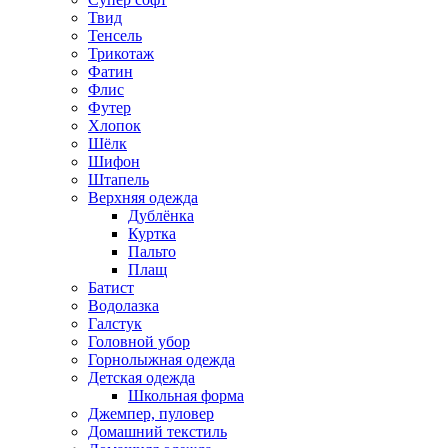
Твид
Тенсель
Трикотаж
Фатин
Флис
Футер
Хлопок
Шёлк
Шифон
Штапель
Верхняя одежда
Дублёнка
Куртка
Пальто
Плащ
Батист
Водолазка
Галстук
Головной убор
Горнолыжная одежда
Детская одежда
Школьная форма
Джемпер, пуловер
Домашний текстиль