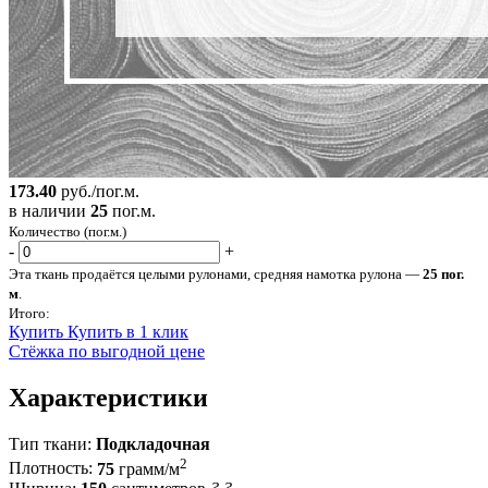
173.40
руб./пог.м.
в наличии
25
пог.м.
Количество (пог.м.)
-
+
Эта ткань продаётся целыми рулонами, средняя намотка рулона —
25 пог.
м
.
Итого:
Купить
Купить в 1 клик
Стёжка по выгодной цене
Характеристики
Тип ткани:
Подкладочная
2
Плотность:
75
грамм/м