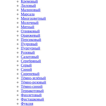
Кремовый
Лиловый
Малиновый
Марсала
Многоцветный
Молочный
Мятный
Оливковый
Оранжевый
Персиковый
Пудровый
Пурпурный
Розовый
Салатовый
Серебряный
Серый
Синий
Сиреневый
Тёмно-зелёный
Тёмно-розовый
Тёмно-синий
Терракотовый
Фиолетовый
Фисташковый
Фуксия