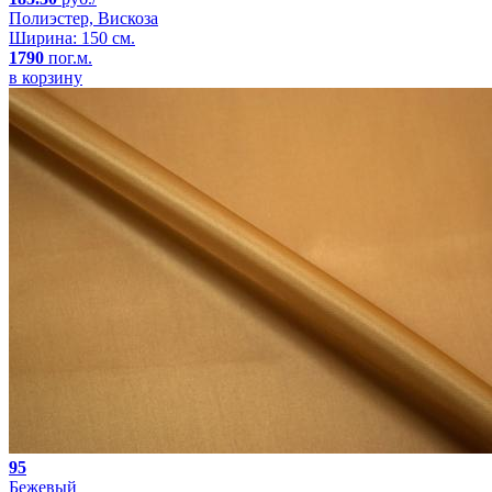
Полиэстер, Вискоза
Ширина: 150 см.
1790
пог.м.
в корзину
95
Бежевый