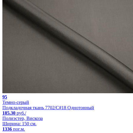
95
Темно-серый
Подкладочная ткань 7702/C#18 Однотонный
185.30
руб./
Полиэстер, Вискоза
Ширина: 150 см.
1336
пог.м.