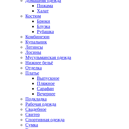
Домашняя одежда
Пижама
Халат
Костюм
Брюки
Блузка
Рубашка
Комбинезон
Купальник
Легинсы
Лосины
Мусульманская одежда
Нижнее бельё
Отделка
Платье
Выпускное
Пляжное
Сарафан
Вечернее
Подкладка
Рабочая одежда
Свадебное
Свитер
Спортивная одежда
Сумка