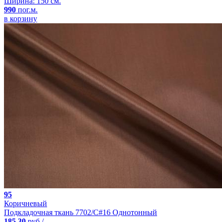
Ширина: 150 см.
990
пог.м.
в корзину
95
Коричневый
Подкладочная ткань 7702/C#16 Однотонный
185.30
руб./