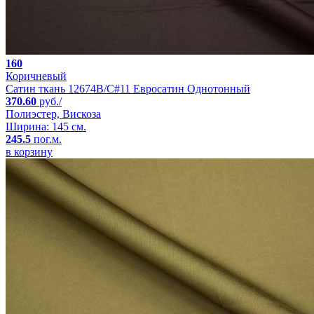
160
Коричневый
Сатин ткань 12674B/C#11 Евросатин Однотонный
370.60
руб./
Полиэстер, Вискоза
Ширина: 145 см.
245.5
пог.м.
в корзину