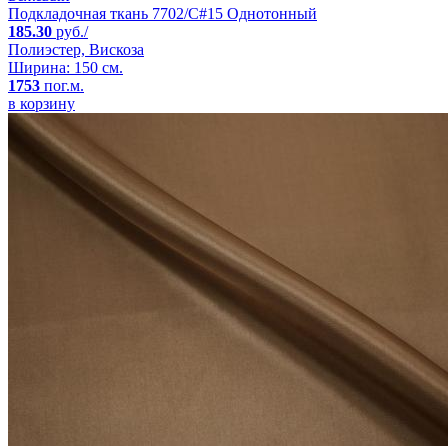
Подкладочная ткань 7702/C#15 Однотонный
185.30
руб./
Полиэстер, Вискоза
Ширина: 150 см.
1753
пог.м.
в корзину