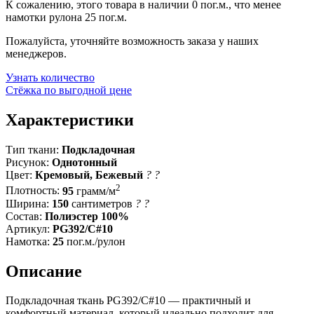
К сожалению, этого товара в наличии 0 пог.м., что менее
намотки рулона 25 пог.м.
Пожалуйста, уточняйте возможность заказа у наших
менеджеров.
Узнать количество
Стёжка по выгодной цене
Характеристики
Тип ткани:
Подкладочная
Рисунок:
Однотонный
Цвет:
Кремовый, Бежевый
?
?
2
Плотность:
95
грамм/м
Ширина:
150
сантиметров
?
?
Состав:
Полиэстер 100%
Артикул:
PG392/C#10
Намотка:
25
пог.м./рулон
Описание
Подкладочная ткань PG392/C#10 — практичный и
комфортный материал, который идеально подходит для