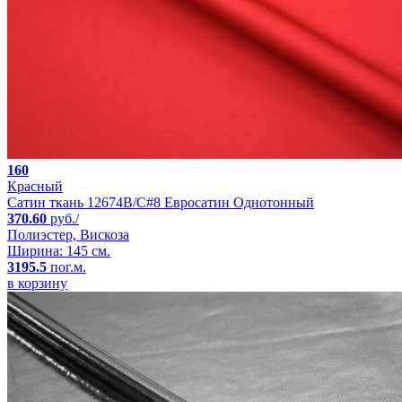
160
Красный
Сатин ткань 12674B/C#8 Евросатин Однотонный
370.60
руб./
Полиэстер, Вискоза
Ширина: 145 см.
3195.5
пог.м.
в корзину