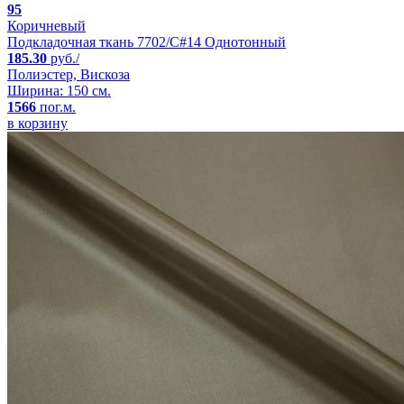
95
Коричневый
Подкладочная ткань 7702/C#14 Однотонный
185.30
руб./
Полиэстер, Вискоза
Ширина: 150 см.
1566
пог.м.
в корзину