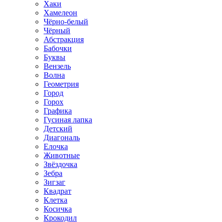
Хаки
Хамелеон
Чёрно-белый
Чёрный
Абстракция
Бабочки
Буквы
Вензель
Волна
Геометрия
Город
Горох
Графика
Гусиная лапка
Детский
Диагональ
Елочка
Животные
Звёздочка
Зебра
Зигзаг
Квадрат
Клетка
Косичка
Крокодил