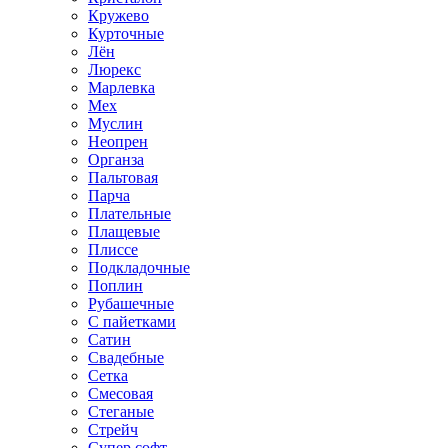
Кружево
Курточные
Лён
Люрекс
Марлевка
Мех
Муслин
Неопрен
Органза
Пальтовая
Парча
Плательные
Плащевые
Плиссе
Подкладочные
Поплин
Рубашечные
С пайетками
Сатин
Свадебные
Сетка
Смесовая
Стеганые
Стрейч
Супер софт