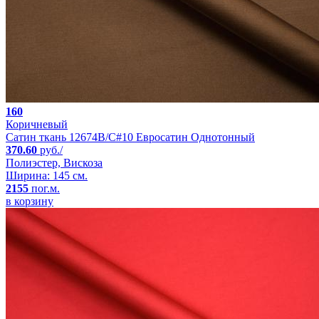
160
Коричневый
Сатин ткань 12674B/C#10 Евросатин Однотонный
370.60
руб./
Полиэстер, Вискоза
Ширина: 145 см.
2155
пог.м.
в корзину