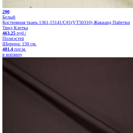
290
Белый
Костюмная ткань 1361-15141/C#1(VT50310) Жаккард Пайетки
Твид Клетка
463.25
руб./
Полиэстер
Ширина: 150 см.
481.4
пог.м.
в корзину