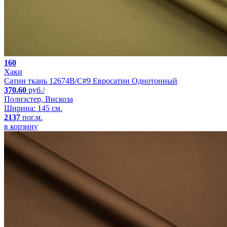
160
Хаки
Сатин ткань 12674B/C#9 Евросатин Однотонный
370.60
руб./
Полиэстер, Вискоза
Ширина: 145 см.
2137
пог.м.
в корзину