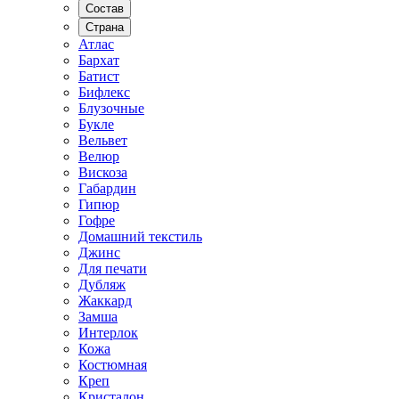
Состав
Страна
Атлас
Бархат
Батист
Бифлекс
Блузочные
Букле
Вельвет
Велюр
Вискоза
Габардин
Гипюр
Гофре
Домашний текстиль
Джинс
Для печати
Дубляж
Жаккард
Замша
Интерлок
Кожа
Костюмная
Креп
Кристалон