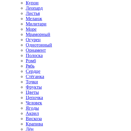
Купон
Леопард
Листья
Меланж
Милитари
Море
Мраморный
Огурец
Однотонный
Орнамент
Полоска
Ромб
Рябь
Сердце
Стёганка
Точки
Фрукты
Цветы
Цепочка
Человек
Ягоды
Акрил
Вискоза
Крапива
Лён