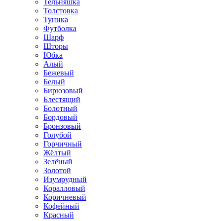
Тельняшка
Толстовка
Туника
Футболка
Шарф
Шторы
Юбка
Алый
Бежевый
Белый
Бирюзовый
Блестящий
Болотный
Бордовый
Бронзовый
Голубой
Горчичный
Жёлтый
Зелёный
Золотой
Изумрудный
Коралловый
Коричневый
Кофейный
Красный