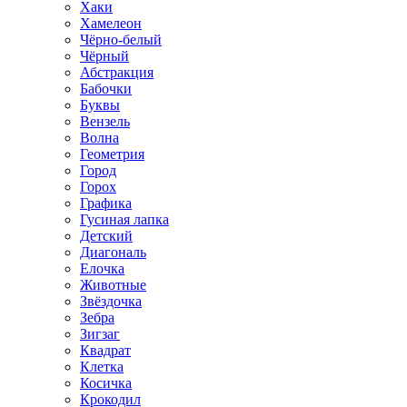
Хаки
Хамелеон
Чёрно-белый
Чёрный
Абстракция
Бабочки
Буквы
Вензель
Волна
Геометрия
Город
Горох
Графика
Гусиная лапка
Детский
Диагональ
Елочка
Животные
Звёздочка
Зебра
Зигзаг
Квадрат
Клетка
Косичка
Крокодил