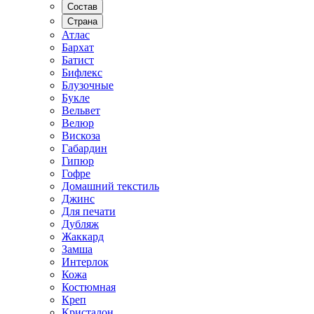
Состав
Страна
Атлас
Бархат
Батист
Бифлекс
Блузочные
Букле
Вельвет
Велюр
Вискоза
Габардин
Гипюр
Гофре
Домашний текстиль
Джинс
Для печати
Дубляж
Жаккард
Замша
Интерлок
Кожа
Костюмная
Креп
Кристалон