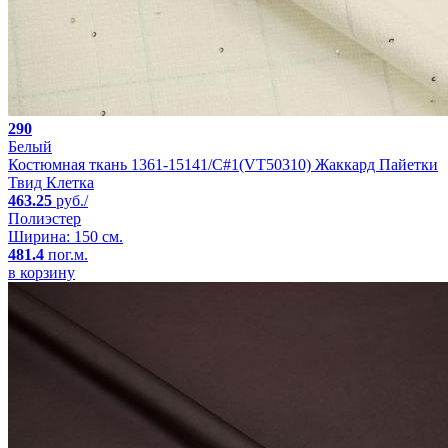
290
Белый
Костюмная ткань 1361-15141/C#1(VT50310) Жаккард Пайетки
Твид Клетка
463.25
руб./
Полиэстер
Ширина: 150 см.
481.4
пог.м.
в корзину