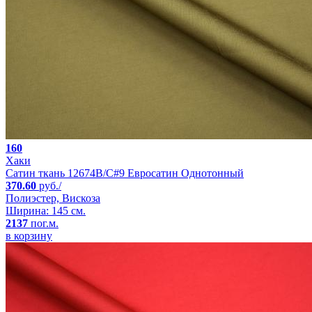
160
Хаки
Сатин ткань 12674B/C#9 Евросатин Однотонный
370.60
руб./
Полиэстер, Вискоза
Ширина: 145 см.
2137
пог.м.
в корзину