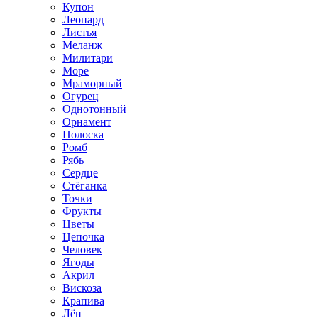
Купон
Леопард
Листья
Меланж
Милитари
Море
Мраморный
Огурец
Однотонный
Орнамент
Полоска
Ромб
Рябь
Сердце
Стёганка
Точки
Фрукты
Цветы
Цепочка
Человек
Ягоды
Акрил
Вискоза
Крапива
Лён