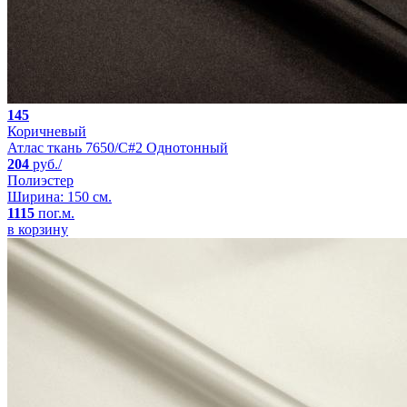
145
Коричневый
Атлас ткань 7650/C#2 Однотонный
204
руб./
Полиэстер
Ширина: 150 см.
1115
пог.м.
в корзину