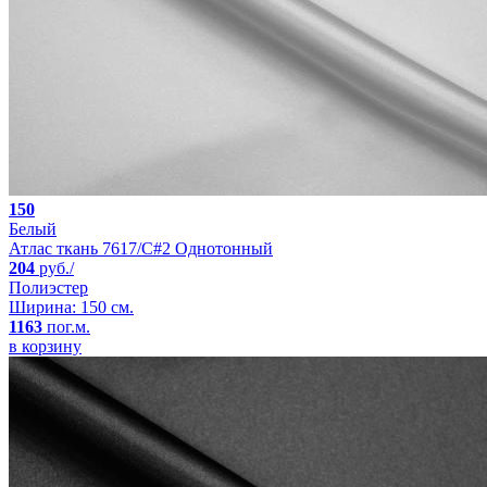
150
Белый
Атлас ткань 7617/C#2 Однотонный
204
руб./
Полиэстер
Ширина: 150 см.
1163
пог.м.
в корзину