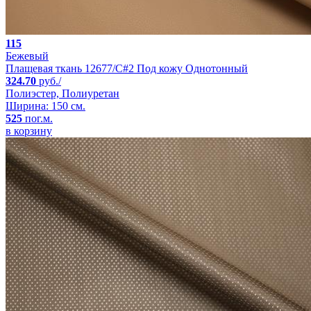
115
Бежевый
Плащевая ткань 12677/C#2 Под кожу Однотонный
324.70
руб./
Полиэстер, Полиуретан
Ширина: 150 см.
525
пог.м.
в корзину