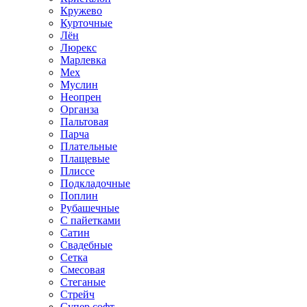
Кружево
Курточные
Лён
Люрекс
Марлевка
Мех
Муслин
Неопрен
Органза
Пальтовая
Парча
Плательные
Плащевые
Плиссе
Подкладочные
Поплин
Рубашечные
С пайетками
Сатин
Свадебные
Сетка
Смесовая
Стеганые
Стрейч
Супер софт