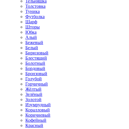
Тельняшка
Толстовка
Туника
Футболка
Шарф
Шторы
Юбка
Алый
Бежевый
Белый
Бирюзовый
Блестящий
Болотный
Бордовый
Бронзовый
Голубой
Горчичный
Жёлтый
Зелёный
Золотой
Изумрудный
Коралловый
Коричневый
Кофейный
Красный