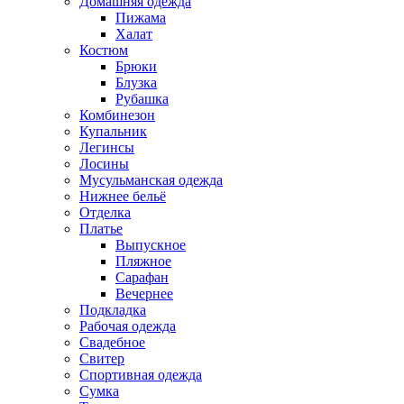
Домашняя одежда
Пижама
Халат
Костюм
Брюки
Блузка
Рубашка
Комбинезон
Купальник
Легинсы
Лосины
Мусульманская одежда
Нижнее бельё
Отделка
Платье
Выпускное
Пляжное
Сарафан
Вечернее
Подкладка
Рабочая одежда
Свадебное
Свитер
Спортивная одежда
Сумка