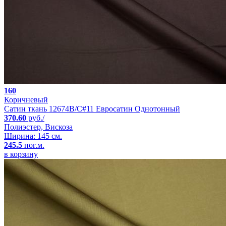
160
Коричневый
Сатин ткань 12674B/C#11 Евросатин Однотонный
370.60
руб./
Полиэстер, Вискоза
Ширина: 145 см.
245.5
пог.м.
в корзину