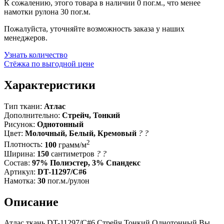
К сожалению, этого товара в наличии 0 пог.м., что менее
намотки рулона 30 пог.м.
Пожалуйста, уточняйте возможность заказа у наших
менеджеров.
Узнать количество
Стёжка по выгодной цене
Характеристики
Тип ткани:
Атлас
Дополнительно:
Стрейч, Тонкий
Рисунок:
Однотонный
Цвет:
Молочный, Белый, Кремовый
?
?
2
Плотность:
100
грамм/м
Ширина:
150
сантиметров
?
?
Состав:
97% Полиэстер, 3% Спандекс
Артикул:
DT-11297/C#6
Намотка:
30
пог.м./рулон
Описание
Атлас ткань DT-11297/C#6 Стрейч Тонкий Однотонный Вы