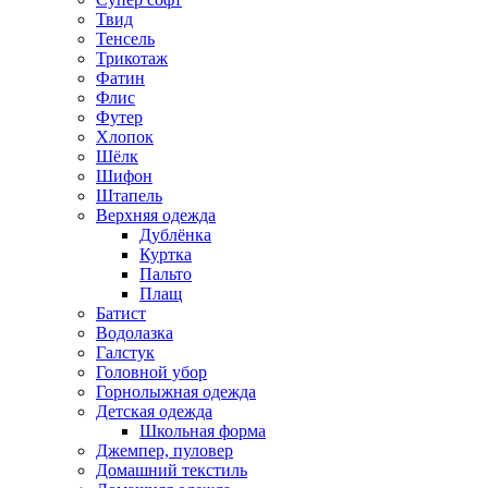
Твид
Тенсель
Трикотаж
Фатин
Флис
Футер
Хлопок
Шёлк
Шифон
Штапель
Верхняя одежда
Дублёнка
Куртка
Пальто
Плащ
Батист
Водолазка
Галстук
Головной убор
Горнолыжная одежда
Детская одежда
Школьная форма
Джемпер, пуловер
Домашний текстиль