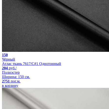
150
Чёрный
Атлас ткань 7617/C#1 Однотонный
204
руб./
Полиэстер
Ширина: 150 см.
2751
пог.м.
в корзину