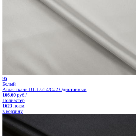
95
Белый
Атлас ткань DT-17214/C#2 Однотонный
166.60
руб./
Полиэстер
1623
пог.м.
в корзину