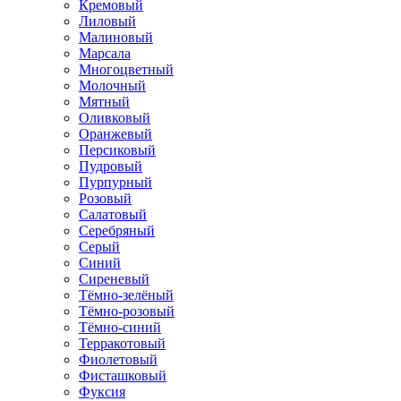
Кремовый
Лиловый
Малиновый
Марсала
Многоцветный
Молочный
Мятный
Оливковый
Оранжевый
Персиковый
Пудровый
Пурпурный
Розовый
Салатовый
Серебряный
Серый
Синий
Сиреневый
Тёмно-зелёный
Тёмно-розовый
Тёмно-синий
Терракотовый
Фиолетовый
Фисташковый
Фуксия