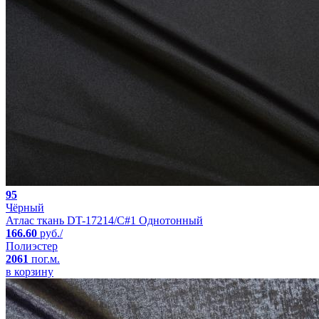
95
Чёрный
Атлас ткань DT-17214/C#1 Однотонный
166.60
руб./
Полиэстер
2061
пог.м.
в корзину