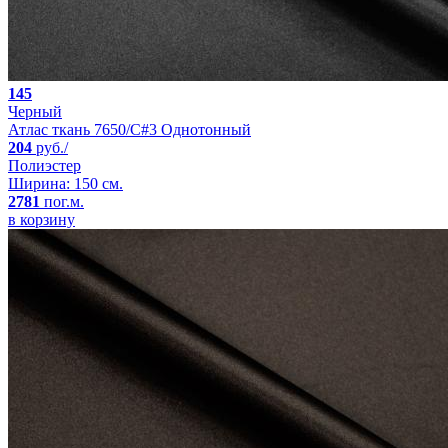
145
Черный
Атлас ткань 7650/C#3 Однотонный
204
руб./
Полиэстер
Ширина: 150 см.
2781
пог.м.
в корзину