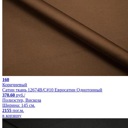
160
Коричневый
Сатин ткань 12674B/C#10 Евросатин Однотонный
370.60
руб./
Полиэстер, Вискоза
Ширина: 145 см.
2155
пог.м.
в корзину