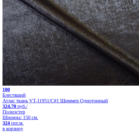
100
Блестящий
Атлас ткань VT-11951/C#1 Шиммер Однотонный
324.70
руб./
Полиэстер
Ширина: 150 см.
324
пог.м.
в корзину