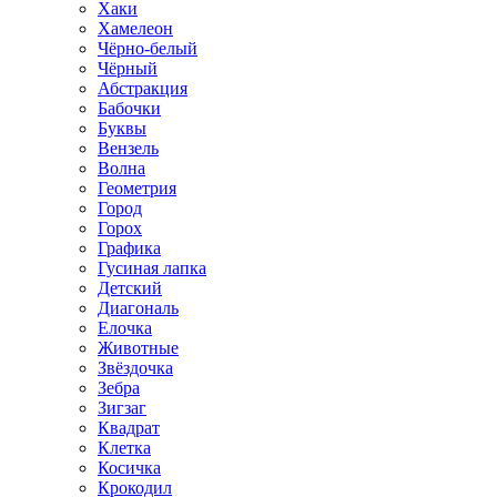
Хаки
Хамелеон
Чёрно-белый
Чёрный
Абстракция
Бабочки
Буквы
Вензель
Волна
Геометрия
Город
Горох
Графика
Гусиная лапка
Детский
Диагональ
Елочка
Животные
Звёздочка
Зебра
Зигзаг
Квадрат
Клетка
Косичка
Крокодил