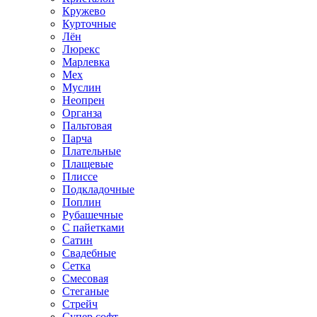
Кружево
Курточные
Лён
Люрекс
Марлевка
Мех
Муслин
Неопрен
Органза
Пальтовая
Парча
Плательные
Плащевые
Плиссе
Подкладочные
Поплин
Рубашечные
С пайетками
Сатин
Свадебные
Сетка
Смесовая
Стеганые
Стрейч
Супер софт