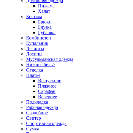
Домашняя одежда
Пижама
Халат
Костюм
Брюки
Блузка
Рубашка
Комбинезон
Купальник
Легинсы
Лосины
Мусульманская одежда
Нижнее бельё
Отделка
Платье
Выпускное
Пляжное
Сарафан
Вечернее
Подкладка
Рабочая одежда
Свадебное
Свитер
Спортивная одежда
Сумка