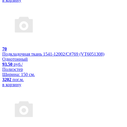
в корзину
70
Подкладочная ткань 1541-12002/C#769 (VT6051308)
Однотонный
93.50
руб./
Полиэстер
Ширина: 150 см.
3202
пог.м.
в корзину