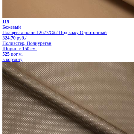
115
Бежевый
Плащевая ткань 12677/C#2 Под кожу Однотонный
324.70
руб./
Полиэстер, Полиуретан
Ширина: 150 см.
525
пог.м.
в корзину