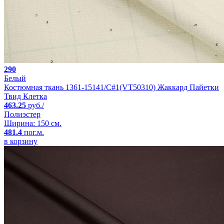
290
Белый
Костюмная ткань 1361-15141/C#1(VT50310) Жаккард Пайетки
Твид Клетка
463.25
руб./
Полиэстер
Ширина: 150 см.
481.4
пог.м.
в корзину