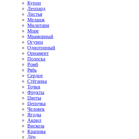
Купон
Леопард
Листья
Меланж
Милитари
Море
Мраморный
Огурец
Однотонный
Орнамент
Полоска
Ромб
Рябь
Сердце
Стёганка
Точки
Фрукты
Цветы
Цепочка
Человек
Ягоды
Акрил
Вискоза
Крапива
Лён