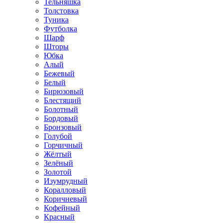
Тельняшка
Толстовка
Туника
Футболка
Шарф
Шторы
Юбка
Алый
Бежевый
Белый
Бирюзовый
Блестящий
Болотный
Бордовый
Бронзовый
Голубой
Горчичный
Жёлтый
Зелёный
Золотой
Изумрудный
Коралловый
Коричневый
Кофейный
Красный