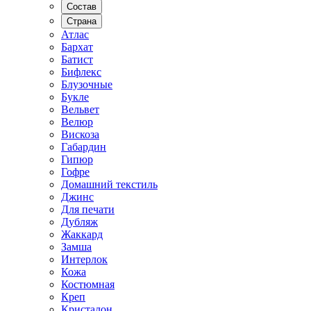
Состав
Страна
Атлас
Бархат
Батист
Бифлекс
Блузочные
Букле
Вельвет
Велюр
Вискоза
Габардин
Гипюр
Гофре
Домашний текстиль
Джинс
Для печати
Дубляж
Жаккард
Замша
Интерлок
Кожа
Костюмная
Креп
Кристалон