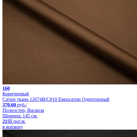
160
Коричневый
Сатин ткань 12674B/C#10 Евросатин Однотонный
370.60
руб./
Полиэстер, Вискоза
Ширина: 145 см.
2155
пог.м.
в корзину