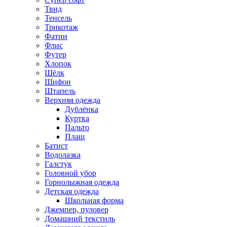
Твид
Тенсель
Трикотаж
Фатин
Флис
Футер
Хлопок
Шёлк
Шифон
Штапель
Верхняя одежда
Дублёнка
Куртка
Пальто
Плащ
Батист
Водолазка
Галстук
Головной убор
Горнолыжная одежда
Детская одежда
Школьная форма
Джемпер, пуловер
Домашний текстиль