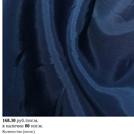
168.30
руб./пог.м.
в наличии
80
пог.м.
Количество (пог.м.)