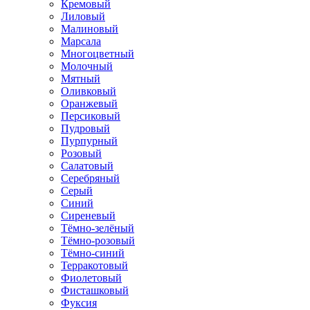
Кремовый
Лиловый
Малиновый
Марсала
Многоцветный
Молочный
Мятный
Оливковый
Оранжевый
Персиковый
Пудровый
Пурпурный
Розовый
Салатовый
Серебряный
Серый
Синий
Сиреневый
Тёмно-зелёный
Тёмно-розовый
Тёмно-синий
Терракотовый
Фиолетовый
Фисташковый
Фуксия