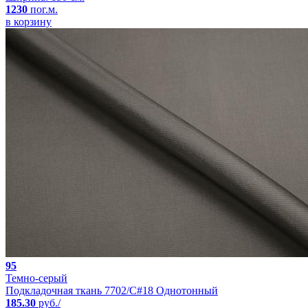
1230
пог.м.
в корзину
95
Темно-серый
Подкладочная ткань 7702/C#18 Однотонный
185.30
руб./