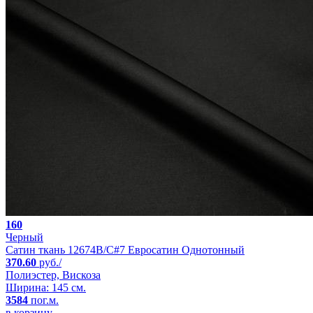
160
Черный
Сатин ткань 12674B/C#7 Евросатин Однотонный
370.60
руб./
Полиэстер, Вискоза
Ширина: 145 см.
3584
пог.м.
в корзину