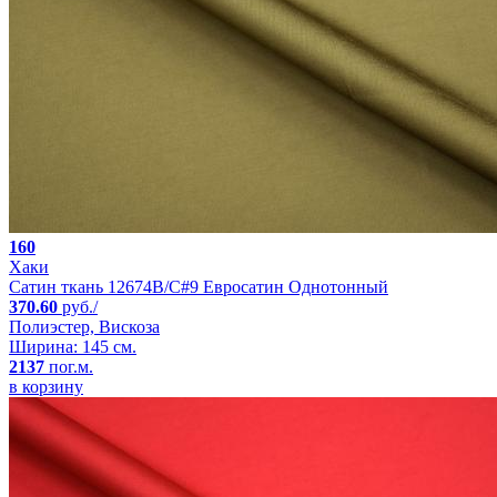
160
Хаки
Сатин ткань 12674B/C#9 Евросатин Однотонный
370.60
руб./
Полиэстер, Вискоза
Ширина: 145 см.
2137
пог.м.
в корзину