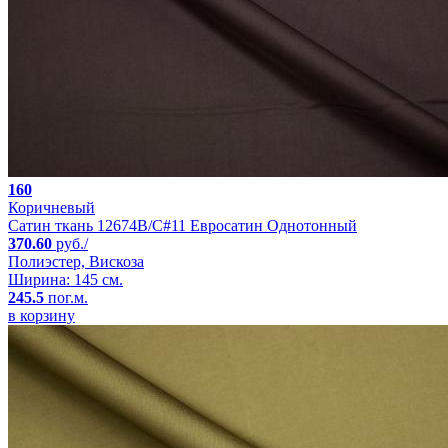
160
Коричневый
Сатин ткань 12674B/C#11 Евросатин Однотонный
370.60
руб./
Полиэстер, Вискоза
Ширина: 145 см.
245.5
пог.м.
в корзину