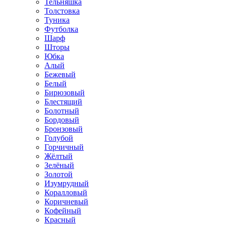
Тельняшка
Толстовка
Туника
Футболка
Шарф
Шторы
Юбка
Алый
Бежевый
Белый
Бирюзовый
Блестящий
Болотный
Бордовый
Бронзовый
Голубой
Горчичный
Жёлтый
Зелёный
Золотой
Изумрудный
Коралловый
Коричневый
Кофейный
Красный