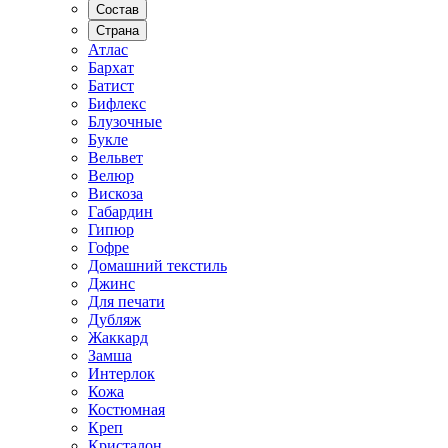
Состав
Страна
Атлас
Бархат
Батист
Бифлекс
Блузочные
Букле
Вельвет
Велюр
Вискоза
Габардин
Гипюр
Гофре
Домашний текстиль
Джинс
Для печати
Дубляж
Жаккард
Замша
Интерлок
Кожа
Костюмная
Креп
Кристалон