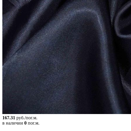
167.31
руб./пог.м.
в наличии
0
пог.м.