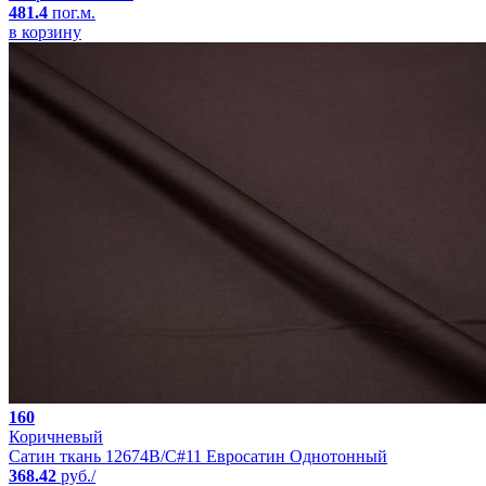
481.4
пог.м.
в корзину
160
Коричневый
Сатин ткань 12674B/C#11 Евросатин Однотонный
368.42
руб./