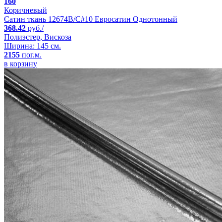
160
Коричневый
Сатин ткань 12674B/C#10 Евросатин Однотонный
368.42
руб./
Полиэстер, Вискоза
Ширина: 145 см.
2155
пог.м.
в корзину