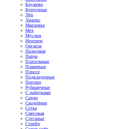
Кружево
Курточные
Лён
Люрекс
Марлевка
Мех
Муслин
Неопрен
Органза
Пальтовая
Парча
Плательные
Плащевые
Плиссе
Подкладочные
Поплин
Рубашечные
С пайетками
Сатин
Свадебные
Сетка
Смесовая
Стеганые
Стрейч
Супер софт