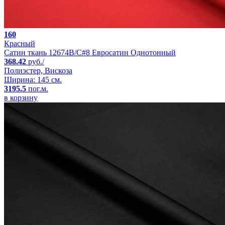
160
Красный
Сатин ткань 12674B/C#8 Евросатин Однотонный
368.42
руб./
Полиэстер, Вискоза
Ширина: 145 см.
3195.5
пог.м.
в корзину