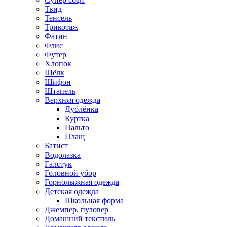
Твид
Тенсель
Трикотаж
Фатин
Флис
Футер
Хлопок
Шёлк
Шифон
Штапель
Верхняя одежда
Дублёнка
Куртка
Пальто
Плащ
Батист
Водолазка
Галстук
Головной убор
Горнолыжная одежда
Детская одежда
Школьная форма
Джемпер, пуловер
Домашний текстиль