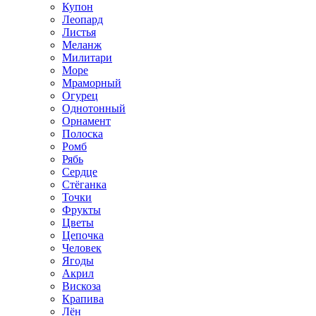
Купон
Леопард
Листья
Меланж
Милитари
Море
Мраморный
Огурец
Однотонный
Орнамент
Полоска
Ромб
Рябь
Сердце
Стёганка
Точки
Фрукты
Цветы
Цепочка
Человек
Ягоды
Акрил
Вискоза
Крапива
Лён