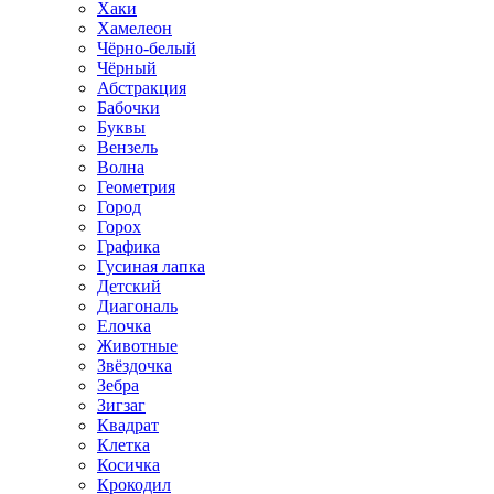
Хаки
Хамелеон
Чёрно-белый
Чёрный
Абстракция
Бабочки
Буквы
Вензель
Волна
Геометрия
Город
Горох
Графика
Гусиная лапка
Детский
Диагональ
Елочка
Животные
Звёздочка
Зебра
Зигзаг
Квадрат
Клетка
Косичка
Крокодил