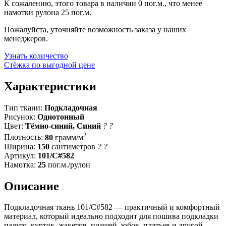
К сожалению, этого товара в наличии 0 пог.м., что менее
намотки рулона 25 пог.м.
Пожалуйста, уточняйте возможность заказа у наших
менеджеров.
Узнать количество
Стёжка по выгодной цене
Характеристики
Тип ткани:
Подкладочная
Рисунок:
Однотонный
Цвет:
Тёмно-синий, Синий
?
?
2
Плотность:
80
грамм/м
Ширина:
150
сантиметров
?
?
Артикул:
101/C#582
Намотка:
25
пог.м./рулон
Описание
Подкладочная ткань 101/C#582 — практичный и комфортный
материал, который идеально подходит для пошива подкладки
пальто, курток, жакетов, плащей, юбок, платьев и другой