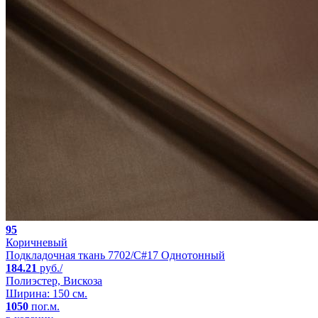
95
Коричневый
Подкладочная ткань 7702/C#17 Однотонный
184.21
руб./
Полиэстер, Вискоза
Ширина: 150 см.
1050
пог.м.