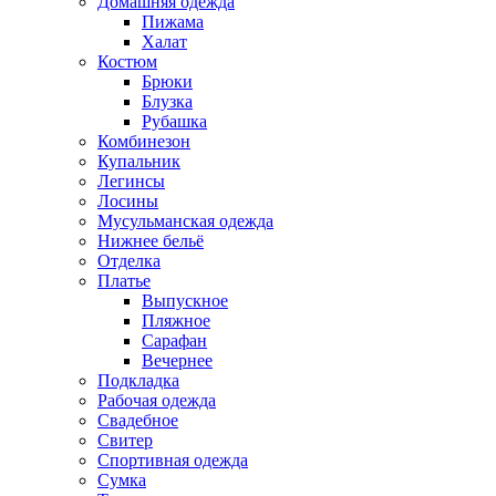
Домашняя одежда
Пижама
Халат
Костюм
Брюки
Блузка
Рубашка
Комбинезон
Купальник
Легинсы
Лосины
Мусульманская одежда
Нижнее бельё
Отделка
Платье
Выпускное
Пляжное
Сарафан
Вечернее
Подкладка
Рабочая одежда
Свадебное
Свитер
Спортивная одежда
Сумка