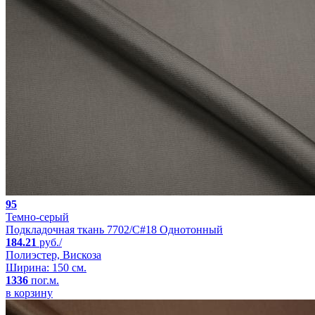
95
Темно-серый
Подкладочная ткань 7702/C#18 Однотонный
184.21
руб./
Полиэстер, Вискоза
Ширина: 150 см.
1336
пог.м.
в корзину