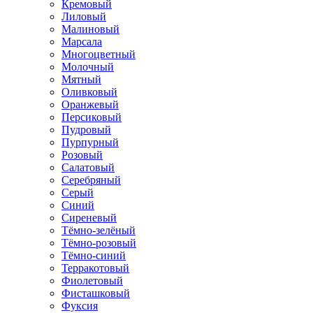
Кремовый
Лиловый
Малиновый
Марсала
Многоцветный
Молочный
Мятный
Оливковый
Оранжевый
Персиковый
Пудровый
Пурпурный
Розовый
Салатовый
Серебряный
Серый
Синий
Сиреневый
Тёмно-зелёный
Тёмно-розовый
Тёмно-синий
Терракотовый
Фиолетовый
Фисташковый
Фуксия