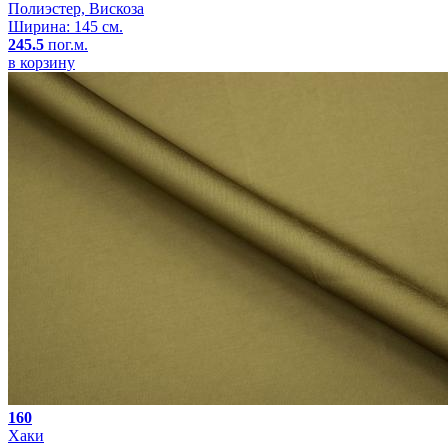
Полиэстер, Вискоза
Ширина: 145 см.
245.5
пог.м.
в корзину
160
Хаки