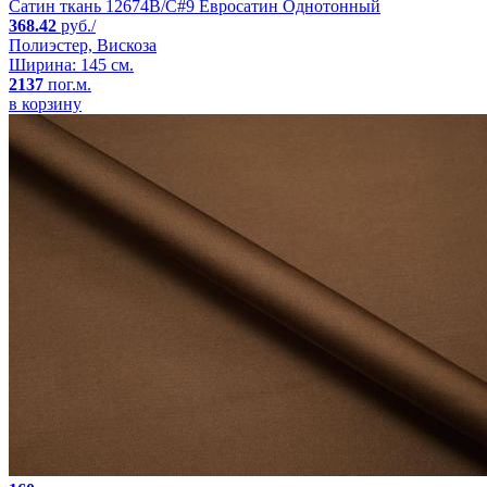
Сатин ткань 12674B/C#9 Евросатин Однотонный
368.42
руб./
Полиэстер, Вискоза
Ширина: 145 см.
2137
пог.м.
в корзину