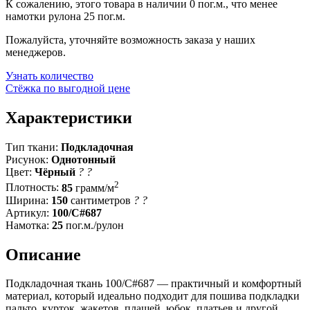
К сожалению, этого товара в наличии 0 пог.м., что менее
намотки рулона 25 пог.м.
Пожалуйста, уточняйте возможность заказа у наших
менеджеров.
Узнать количество
Стёжка по выгодной цене
Характеристики
Тип ткани:
Подкладочная
Рисунок:
Однотонный
Цвет:
Чёрный
?
?
2
Плотность:
85
грамм/м
Ширина:
150
сантиметров
?
?
Артикул:
100/C#687
Намотка:
25
пог.м./рулон
Описание
Подкладочная ткань 100/C#687 — практичный и комфортный
материал, который идеально подходит для пошива подкладки
пальто, курток, жакетов, плащей, юбок, платьев и другой