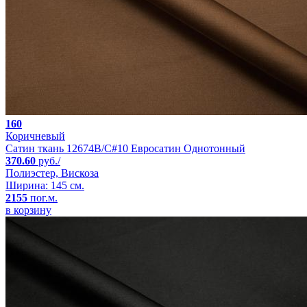
160
Коричневый
Сатин ткань 12674B/C#10 Евросатин Однотонный
370.60
руб./
Полиэстер, Вискоза
Ширина: 145 см.
2155
пог.м.
в корзину