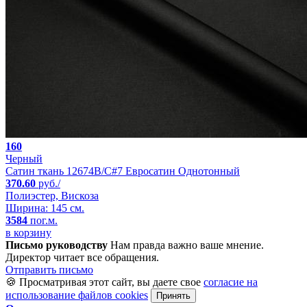
160
Черный
Сатин ткань 12674B/C#7 Евросатин Однотонный
370.60
руб./
Полиэстер, Вискоза
Ширина: 145 см.
3584
пог.м.
в корзину
Письмо руководству
Нам правда важно ваше мнение.
Директор читает все обращения.
Отправить письмо
🍪 Просматривая этот сайт, вы даете свое
согласие на
использование файлов cookies
Принять