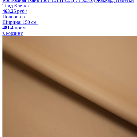
Костюмная ткань 1361-15141/C#1(VT50310) Жаккард Пайетки
Твид Клетка
463.25
руб./
Полиэстер
Ширина: 150 см.
481.4
пог.м.
в корзину