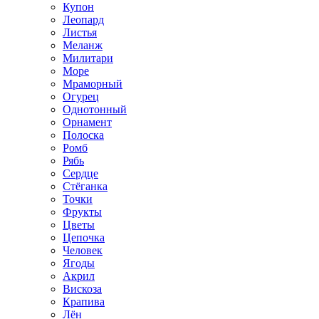
Купон
Леопард
Листья
Меланж
Милитари
Море
Мраморный
Огурец
Однотонный
Орнамент
Полоска
Ромб
Рябь
Сердце
Стёганка
Точки
Фрукты
Цветы
Цепочка
Человек
Ягоды
Акрил
Вискоза
Крапива
Лён