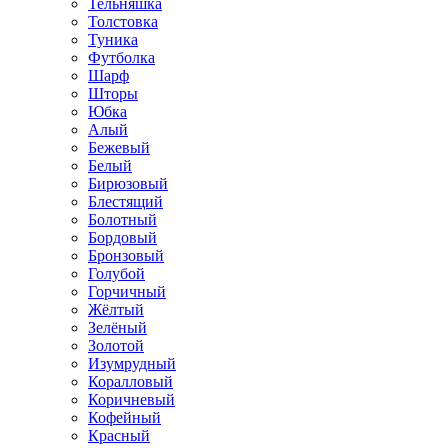
Тельняшка
Толстовка
Туника
Футболка
Шарф
Шторы
Юбка
Алый
Бежевый
Белый
Бирюзовый
Блестящий
Болотный
Бордовый
Бронзовый
Голубой
Горчичный
Жёлтый
Зелёный
Золотой
Изумрудный
Коралловый
Коричневый
Кофейный
Красный