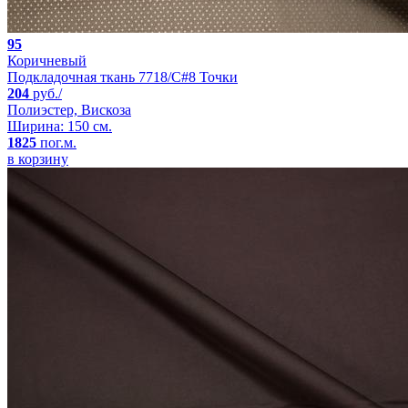
95
Коричневый
Подкладочная ткань 7718/C#8 Точки
204
руб./
Полиэстер, Вискоза
Ширина: 150 см.
1825
пог.м.
в корзину