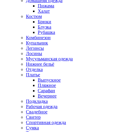
Домашняя одежда
Пижама
Халат
Костюм
Брюки
Блузка
Рубашка
Комбинезон
Купальник
Легинсы
Лосины
Мусульманская одежда
Нижнее бельё
Отделка
Платье
Выпускное
Пляжное
Сарафан
Вечернее
Подкладка
Рабочая одежда
Свадебное
Свитер
Спортивная одежда
Сумка