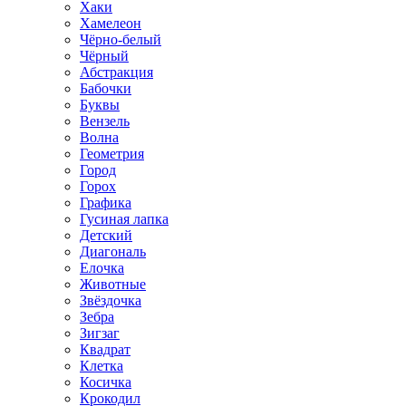
Хаки
Хамелеон
Чёрно-белый
Чёрный
Абстракция
Бабочки
Буквы
Вензель
Волна
Геометрия
Город
Горох
Графика
Гусиная лапка
Детский
Диагональ
Елочка
Животные
Звёздочка
Зебра
Зигзаг
Квадрат
Клетка
Косичка
Крокодил