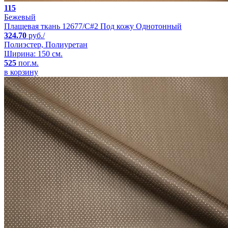
115
Бежевый
Плащевая ткань 12677/C#2 Под кожу Однотонный
324.70
руб./
Полиэстер, Полиуретан
Ширина: 150 см.
525
пог.м.
в корзину