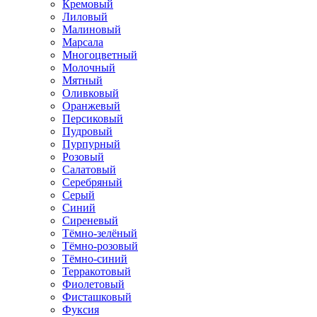
Кремовый
Лиловый
Малиновый
Марсала
Многоцветный
Молочный
Мятный
Оливковый
Оранжевый
Персиковый
Пудровый
Пурпурный
Розовый
Салатовый
Серебряный
Серый
Синий
Сиреневый
Тёмно-зелёный
Тёмно-розовый
Тёмно-синий
Терракотовый
Фиолетовый
Фисташковый
Фуксия