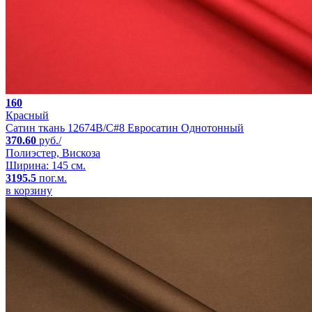
160
Красный
Сатин ткань 12674B/C#8 Евросатин Однотонный
370.60
руб./
Полиэстер, Вискоза
Ширина: 145 см.
3195.5
пог.м.
в корзину