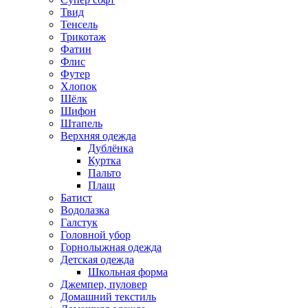
Твид
Тенсель
Трикотаж
Фатин
Флис
Футер
Хлопок
Шёлк
Шифон
Штапель
Верхняя одежда
Дублёнка
Куртка
Пальто
Плащ
Батист
Водолазка
Галстук
Головной убор
Горнолыжная одежда
Детская одежда
Школьная форма
Джемпер, пуловер
Домашний текстиль