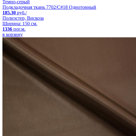
Темно-серый
Подкладочная ткань 7702/C#18 Однотонный
185.30
руб./
Полиэстер, Вискоза
Ширина: 150 см.
1336
пог.м.
в корзину