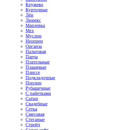
Кружево
Курточные
Лён
Люрекс
Марлевка
Мех
Муслин
Неопрен
Органза
Пальтовая
Парча
Плательные
Плащевые
Плиссе
Подкладочные
Поплин
Рубашечные
С пайетками
Сатин
Свадебные
Сетка
Смесовая
Стеганые
Стрейч
Супер софт