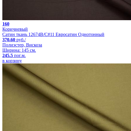
160
Коричневый
Сатин ткань 12674B/C#11 Евросатин Однотонный
370.60
руб./
Полиэстер, Вискоза
Ширина: 145 см.
245.5
пог.м.
в корзину