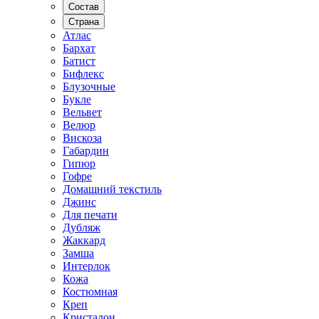
Состав
Страна
Атлас
Бархат
Батист
Бифлекс
Блузочные
Букле
Вельвет
Велюр
Вискоза
Габардин
Гипюр
Гофре
Домашний текстиль
Джинс
Для печати
Дубляж
Жаккард
Замша
Интерлок
Кожа
Костюмная
Креп
Кристалон