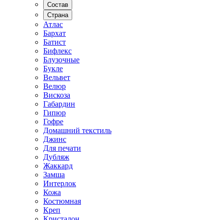
Состав
Страна
Атлас
Бархат
Батист
Бифлекс
Блузочные
Букле
Вельвет
Велюр
Вискоза
Габардин
Гипюр
Гофре
Домашний текстиль
Джинс
Для печати
Дубляж
Жаккард
Замша
Интерлок
Кожа
Костюмная
Креп
Кристалон