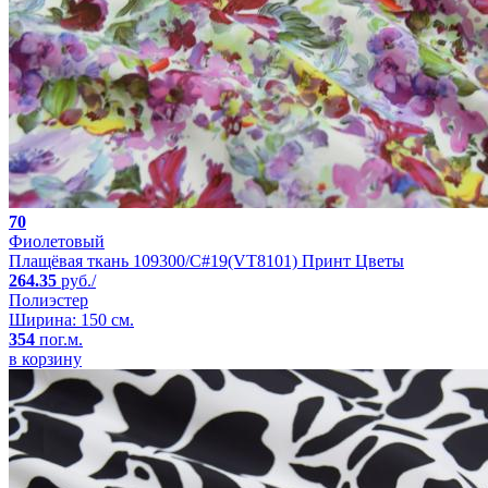
70
Фиолетовый
Плащёвая ткань 109300/C#19(VT8101) Принт Цветы
264.35
руб./
Полиэстер
Ширина: 150 см.
354
пог.м.
в корзину