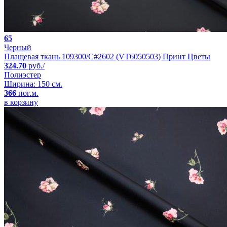
65
Черный
Плащевая ткань 109300/C#2602 (VT6050503) Принт Цветы
324.70
руб./
Полиэстер
Ширина: 150 см.
366
пог.м.
в корзину