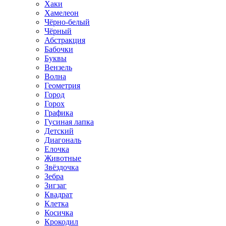
Хаки
Хамелеон
Чёрно-белый
Чёрный
Абстракция
Бабочки
Буквы
Вензель
Волна
Геометрия
Город
Горох
Графика
Гусиная лапка
Детский
Диагональ
Елочка
Животные
Звёздочка
Зебра
Зигзаг
Квадрат
Клетка
Косичка
Крокодил