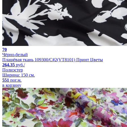
70
Чёрно-белый
Плащёвая ткань 109300/C#2(VT8101) Принт Цветы
264.35
руб./
Полиэстер
Ширина: 150 см.
551
пог.м.
в корзину