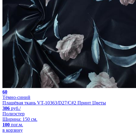
60
Тёмно-синий
Плащёвая ткань VT-10363/D27/C#2 Принт Цветы
306
руб./
Полиэстер
Ширина: 150 см.
100
пог.м.
в корзину