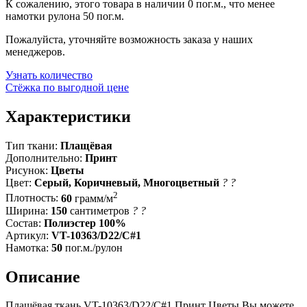
К сожалению, этого товара в наличии 0 пог.м., что менее
намотки рулона 50 пог.м.
Пожалуйста, уточняйте возможность заказа у наших
менеджеров.
Узнать количество
Стёжка по выгодной цене
Характеристики
Тип ткани:
Плащёвая
Дополнительно:
Принт
Рисунок:
Цветы
Цвет:
Серый, Коричневый, Многоцветный
?
?
2
Плотность:
60
грамм/м
Ширина:
150
сантиметров
?
?
Состав:
Полиэстер 100%
Артикул:
VT-10363/D22/C#1
Намотка:
50
пог.м./рулон
Описание
Плащёвая ткань VT-10363/D22/C#1 Принт Цветы Вы можете