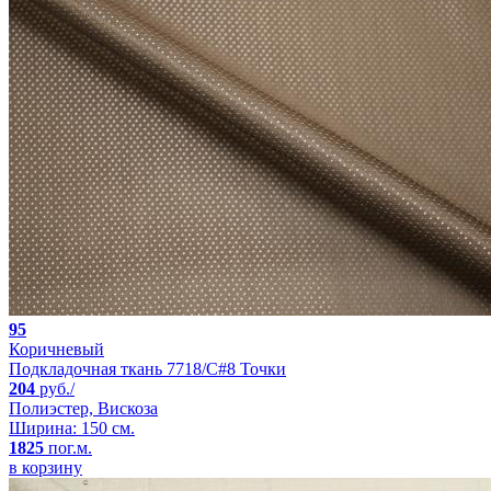
95
Коричневый
Подкладочная ткань 7718/C#8 Точки
204
руб./
Полиэстер, Вискоза
Ширина: 150 см.
1825
пог.м.
в корзину