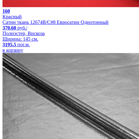
160
Красный
Сатин ткань 12674B/C#8 Евросатин Однотонный
370.60
руб./
Полиэстер, Вискоза
Ширина: 145 см.
3195.5
пог.м.
в корзину