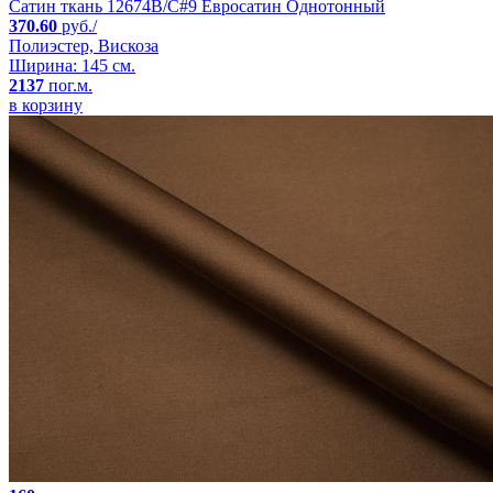
Сатин ткань 12674B/C#9 Евросатин Однотонный
370.60
руб./
Полиэстер, Вискоза
Ширина: 145 см.
2137
пог.м.
в корзину