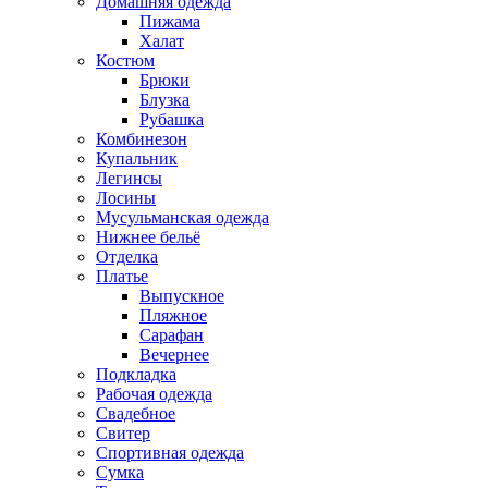
Домашняя одежда
Пижама
Халат
Костюм
Брюки
Блузка
Рубашка
Комбинезон
Купальник
Легинсы
Лосины
Мусульманская одежда
Нижнее бельё
Отделка
Платье
Выпускное
Пляжное
Сарафан
Вечернее
Подкладка
Рабочая одежда
Свадебное
Свитер
Спортивная одежда
Сумка