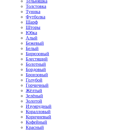
Тельняшка
Толстовка
Туника
Футболка
Шарф
Шторы
Юбка
Алый
Бежевый
Белый
Бирюзовый
Блестящий
Болотный
Бордовый
Бронзовый
Голубой
Горчичный
Жёлтый
Зелёный
Золотой
Изумрудный
Коралловый
Коричневый
Кофейный
Красный