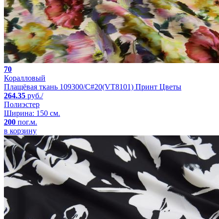
70
Коралловый
Плащёвая ткань 109300/C#20(VT8101) Принт Цветы
264.35
руб./
Полиэстер
Ширина: 150 см.
200
пог.м.
в корзину