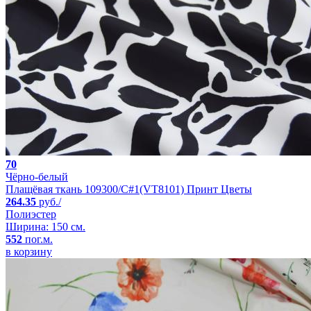
70
Чёрно-белый
Плащёвая ткань 109300/C#1(VT8101) Принт Цветы
264.35
руб./
Полиэстер
Ширина: 150 см.
552
пог.м.
в корзину