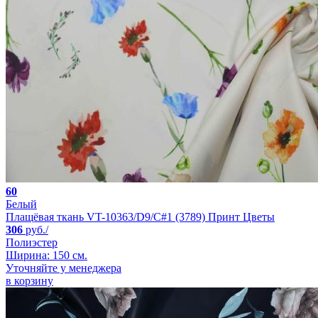
60
Белый
Плащёвая ткань VT-10363/D9/C#1 (3789) Принт Цветы
306
руб./
Полиэстер
Ширина: 150 см.
Уточняйте у менеджера
в корзину