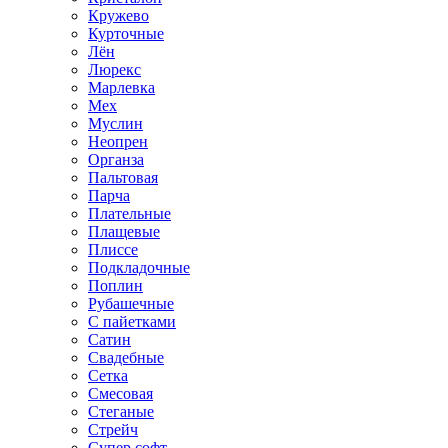
Кружево
Курточные
Лён
Люрекс
Марлевка
Мех
Муслин
Неопрен
Органза
Пальтовая
Парча
Плательные
Плащевые
Плиссе
Подкладочные
Поплин
Рубашечные
С пайетками
Сатин
Свадебные
Сетка
Смесовая
Стеганые
Стрейч
Супер софт