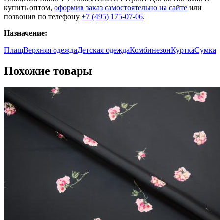
купить оптом,
оформив заказ самостоятельно на сайте
или
позвонив по телефону
+7 (495) 175-07-06
.
Назначение:
Плащ
Верхняя одежда
Детская одежда
Комбинезон
Куртка
Сумка
Похожие товары