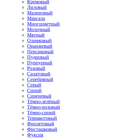
Кремовый
Лиловый
Малиновый
Марсала
Многоцветный
Молочный
Мятный
Оливковый
Оранжевый
Персиковый
Пудровый
Пурпурный
Розовый
Салатовый
Серебряный
Серый
Синий
Сиреневый
Тёмно-зелёный
Тёмно-розовый
Тёмно-синий
Терракотовый
Фиолетовый
Фисташковый
Фуксия