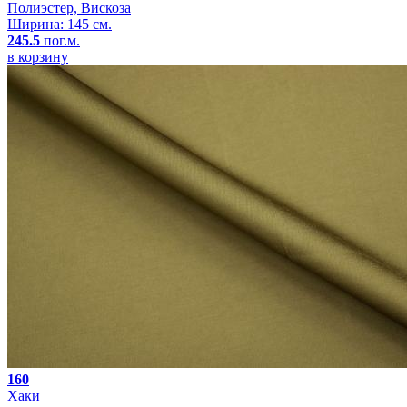
Полиэстер, Вискоза
Ширина: 145 см.
245.5
пог.м.
в корзину
160
Хаки