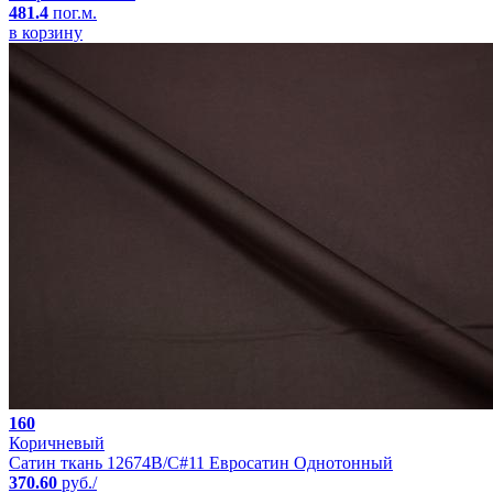
481.4
пог.м.
в корзину
160
Коричневый
Сатин ткань 12674B/C#11 Евросатин Однотонный
370.60
руб./