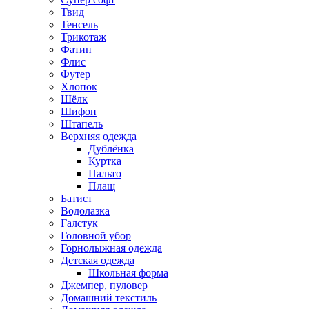
Твид
Тенсель
Трикотаж
Фатин
Флис
Футер
Хлопок
Шёлк
Шифон
Штапель
Верхняя одежда
Дублёнка
Куртка
Пальто
Плащ
Батист
Водолазка
Галстук
Головной убор
Горнолыжная одежда
Детская одежда
Школьная форма
Джемпер, пуловер
Домашний текстиль