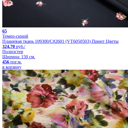
65
Темно-синий
Плащевая ткань 109300/C#2601 (VT6050503) Принт Цветы
324.70
руб./
Полиэстер
Ширина: 150 см.
456
пог.м.
в корзину