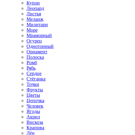
Купон
Леопард
Листья
Меланж
Милитари
Море
Мраморный
Огурец
Однотонный
Орнамент
Полоска
Ромб
Рябь
Сердце
Стёганка
Точки
Фрукты
Цветы
Цепочка
Человек
Ягоды
Акрил
Вискоза
Крапива
Лён