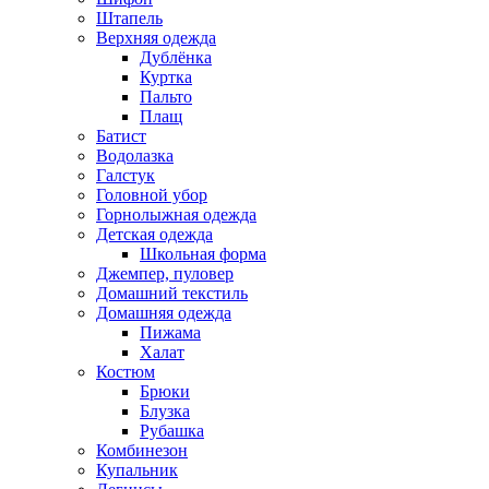
Штапель
Верхняя одежда
Дублёнка
Куртка
Пальто
Плащ
Батист
Водолазка
Галстук
Головной убор
Горнолыжная одежда
Детская одежда
Школьная форма
Джемпер, пуловер
Домашний текстиль
Домашняя одежда
Пижама
Халат
Костюм
Брюки
Блузка
Рубашка
Комбинезон
Купальник