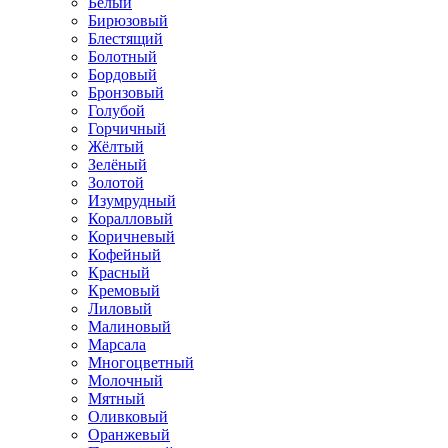
Белый
Бирюзовый
Блестящий
Болотный
Бордовый
Бронзовый
Голубой
Горчичный
Жёлтый
Зелёный
Золотой
Изумрудный
Коралловый
Коричневый
Кофейный
Красный
Кремовый
Лиловый
Малиновый
Марсала
Многоцветный
Молочный
Мятный
Оливковый
Оранжевый