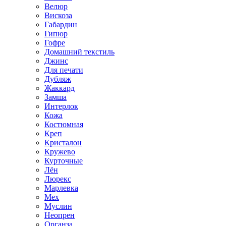
Велюр
Вискоза
Габардин
Гипюр
Гофре
Домашний текстиль
Джинс
Для печати
Дубляж
Жаккард
Замша
Интерлок
Кожа
Костюмная
Креп
Кристалон
Кружево
Курточные
Лён
Люрекс
Марлевка
Мех
Муслин
Неопрен
Органза