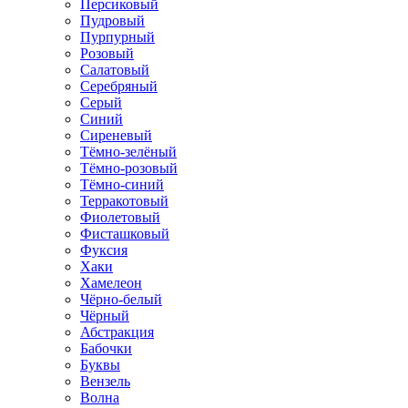
Персиковый
Пудровый
Пурпурный
Розовый
Салатовый
Серебряный
Серый
Синий
Сиреневый
Тёмно-зелёный
Тёмно-розовый
Тёмно-синий
Терракотовый
Фиолетовый
Фисташковый
Фуксия
Хаки
Хамелеон
Чёрно-белый
Чёрный
Абстракция
Бабочки
Буквы
Вензель
Волна