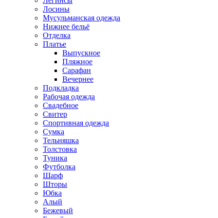
Легинсы
Лосины
Мусульманская одежда
Нижнее бельё
Отделка
Платье
Выпускное
Пляжное
Сарафан
Вечернее
Подкладка
Рабочая одежда
Свадебное
Свитер
Спортивная одежда
Сумка
Тельняшка
Толстовка
Туника
Футболка
Шарф
Шторы
Юбка
Алый
Бежевый