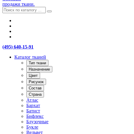
продажи ткани.
(495) 640-15-91
Каталог тканей
Тип ткани
Назначение
Цвет
Рисунок
Состав
Страна
Атлас
Бархат
Батист
Бифлекс
Блузочные
Букле
Вельвет