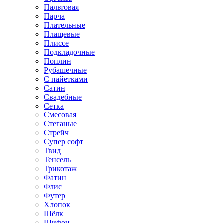
Пальтовая
Парча
Плательные
Плащевые
Плиссе
Подкладочные
Поплин
Рубашечные
С пайетками
Сатин
Свадебные
Сетка
Смесовая
Стеганые
Стрейч
Супер софт
Твид
Тенсель
Трикотаж
Фатин
Флис
Футер
Хлопок
Шёлк
Шифон