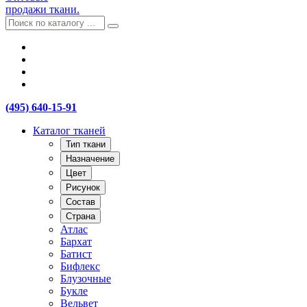
продажи ткани.
(495) 640-15-91
Каталог тканей
Тип ткани
Назначение
Цвет
Рисунок
Состав
Страна
Атлас
Бархат
Батист
Бифлекс
Блузочные
Букле
Вельвет