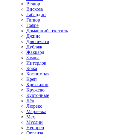
Велюр
Вискоза
Габардин
Гипюр
Гофре
Домашний текстиль
Джинс
Для печати
Дубляж
Жаккард
Замша
Интерлок
Кожа
Костюмная
Креп
Кристалон
Кружево
Курточные
Лён
Люрекс
Марлевка
Мех
Муслин
Неопрен
Органза