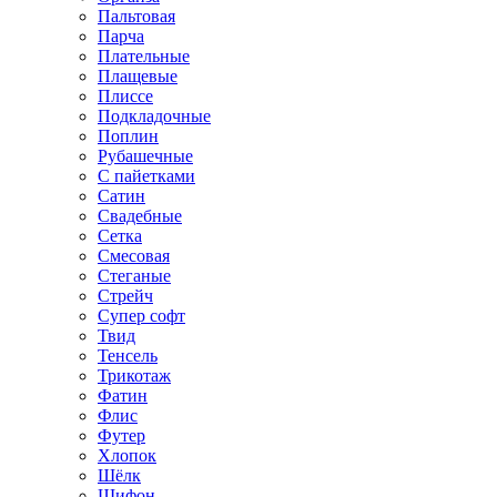
Пальтовая
Парча
Плательные
Плащевые
Плиссе
Подкладочные
Поплин
Рубашечные
С пайетками
Сатин
Свадебные
Сетка
Смесовая
Стеганые
Стрейч
Супер софт
Твид
Тенсель
Трикотаж
Фатин
Флис
Футер
Хлопок
Шёлк
Шифон