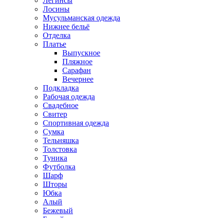
Легинсы
Лосины
Мусульманская одежда
Нижнее бельё
Отделка
Платье
Выпускное
Пляжное
Сарафан
Вечернее
Подкладка
Рабочая одежда
Свадебное
Свитер
Спортивная одежда
Сумка
Тельняшка
Толстовка
Туника
Футболка
Шарф
Шторы
Юбка
Алый
Бежевый