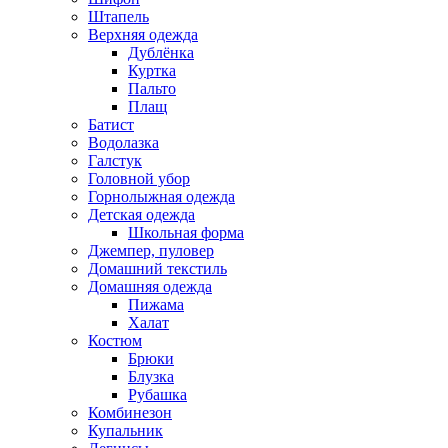
Штапель
Верхняя одежда
Дублёнка
Куртка
Пальто
Плащ
Батист
Водолазка
Галстук
Головной убор
Горнолыжная одежда
Детская одежда
Школьная форма
Джемпер, пуловер
Домашний текстиль
Домашняя одежда
Пижама
Халат
Костюм
Брюки
Блузка
Рубашка
Комбинезон
Купальник