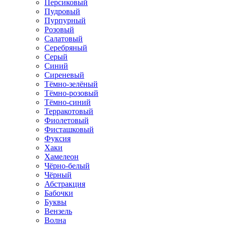
Персиковый
Пудровый
Пурпурный
Розовый
Салатовый
Серебряный
Серый
Синий
Сиреневый
Тёмно-зелёный
Тёмно-розовый
Тёмно-синий
Терракотовый
Фиолетовый
Фисташковый
Фуксия
Хаки
Хамелеон
Чёрно-белый
Чёрный
Абстракция
Бабочки
Буквы
Вензель
Волна