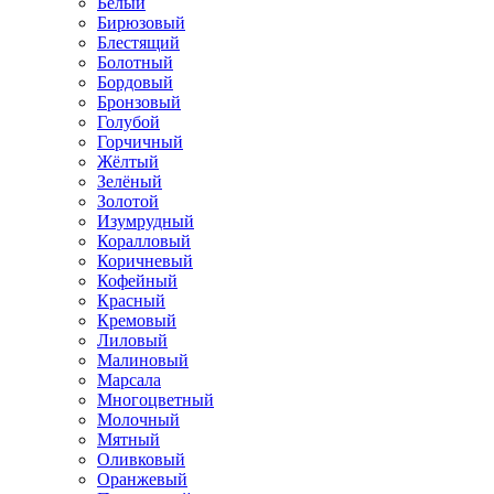
Белый
Бирюзовый
Блестящий
Болотный
Бордовый
Бронзовый
Голубой
Горчичный
Жёлтый
Зелёный
Золотой
Изумрудный
Коралловый
Коричневый
Кофейный
Красный
Кремовый
Лиловый
Малиновый
Марсала
Многоцветный
Молочный
Мятный
Оливковый
Оранжевый