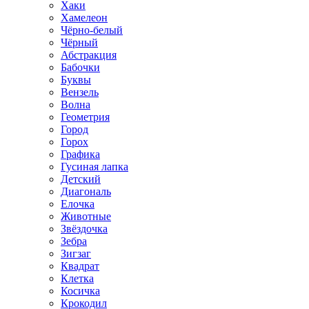
Хаки
Хамелеон
Чёрно-белый
Чёрный
Абстракция
Бабочки
Буквы
Вензель
Волна
Геометрия
Город
Горох
Графика
Гусиная лапка
Детский
Диагональ
Елочка
Животные
Звёздочка
Зебра
Зигзаг
Квадрат
Клетка
Косичка
Крокодил