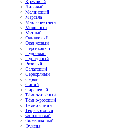
Кремовый
Лиловый
Малиновый
Марсала
Многоцветный
Молочный
Мятный
Оливковый
Оранжевый
Персиковый
Пудровый
Пурпурный
Розовый
Салатовый
Серебряный
Серый
Синий
Сиреневый
Тёмно-зелёный
Тёмно-розовый
Тёмно-синий
Терракотовый
Фиолетовый
Фисташковый
Фуксия