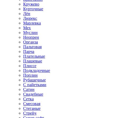
Кружево
Курточные
Лён
Люрекс
Марлевка
Мех
Муслин
Неопрен
Органза
Пальтовая
Парча
Плательные
Плащевые
Плиссе
Подкладочные
Поплин
Рубашечные
С пайетками
Сатин
Свадебные
Сетка
Смесовая
Стеганые
Стрейч
Супер софт