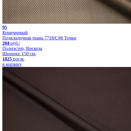
95
Коричневый
Подкладочная ткань 7718/C#8 Точки
204
руб./
Полиэстер, Вискоза
Ширина: 150 см.
1825
пог.м.
в корзину