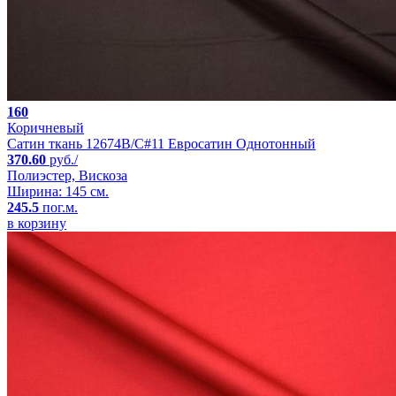
160
Коричневый
Сатин ткань 12674B/C#11 Евросатин Однотонный
370.60
руб./
Полиэстер, Вискоза
Ширина: 145 см.
245.5
пог.м.
в корзину