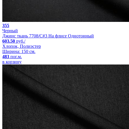
355
Черный
Джинс ткань 7708/C#3 На флисе Однотонный
603.50
руб./
Хлопок, Полиэстер
Ширина: 150 см.
483
пог.м.
в корзину