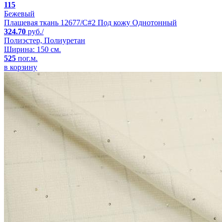
115
Бежевый
Плащевая ткань 12677/C#2 Под кожу Однотонный
324.70
руб./
Полиэстер, Полиуретан
Ширина: 150 см.
525
пог.м.
в корзину