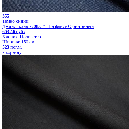
355
Темно-синий
Джинс ткань 7708/C#1 На флисе Однотонный
603.50
руб./
Хлопок, Полиэстер
Ширина: 150 см.
523
пог.м.
в корзину