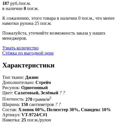
187
руб./пог.м.
в наличии
0
пог.м.
К сожалению, этого товара в наличии 0 пог.м., что менее
намотки рулона 25 пог.м.
Пожалуйста, уточняйте возможность заказа у наших
менеджеров.
Узнать количество
Стёжка по выгодной цене
Характеристики
Тип ткани:
Джинс
Дополнительно:
Стрейч
Рисунок:
Однотонный
Цвет:
Салатовый, Зелёный
?
?
2
Плотность:
270
грамм/м
Ширина:
150
сантиметров
?
?
Состав:
Хлопок 60%, Полиэстер 30%, Спандекс 10%
Артикул:
VT-9724/C#1
Намотка:
25
пог.м./рулон