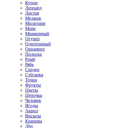
Купон
Леопард
Листья
Меланж
Милитари
Море
Мраморный
Огурец
Однотонный
Орнамент
Полоска
Ромб
Рябь
Сердце
Стёганка
Точки
Фрукты
Цветы
Цепочка
Человек
Ягоды
Акрил
Вискоза
Крапива
Лён