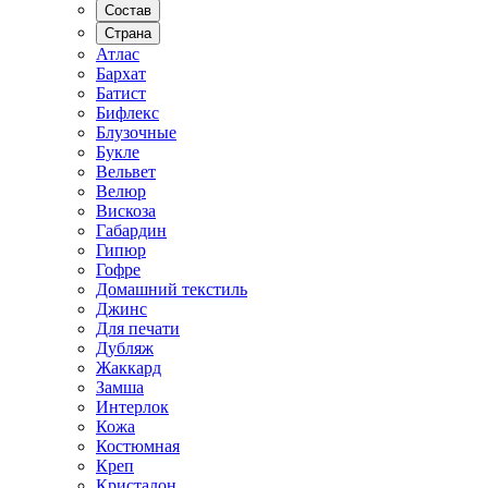
Состав
Страна
Атлас
Бархат
Батист
Бифлекс
Блузочные
Букле
Вельвет
Велюр
Вискоза
Габардин
Гипюр
Гофре
Домашний текстиль
Джинс
Для печати
Дубляж
Жаккард
Замша
Интерлок
Кожа
Костюмная
Креп
Кристалон