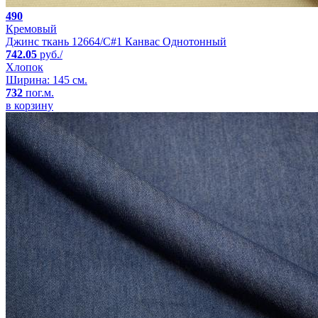
490
Кремовый
Джинс ткань 12664/C#1 Канвас Однотонный
742.05
руб./
Хлопок
Ширина: 145 см.
732
пог.м.
в корзину