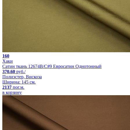
160
Хаки
Сатин ткань 12674B/C#9 Евросатин Однотонный
370.60
руб./
Полиэстер, Вискоза
Ширина: 145 см.
2137
пог.м.
в корзину