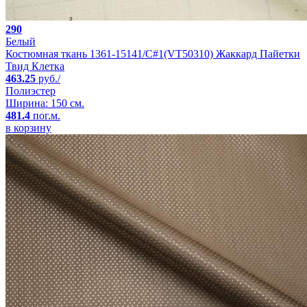
290
Белый
Костюмная ткань 1361-15141/C#1(VT50310) Жаккард Пайетки
Твид Клетка
463.25
руб./
Полиэстер
Ширина: 150 см.
481.4
пог.м.
в корзину