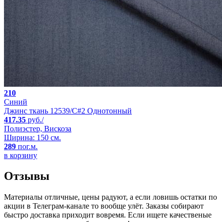
210
Синий
Джинс ткань 12539/C#2 Однотонный
417.35
руб./
Полиэстер, Вискоза
Ширина: 150 см.
289
пог.м.
в корзину
Отзывы
Материалы отличные, цены радуют, а если ловишь остатки по
акции в Телеграм-канале то вообще улёт. Заказы собирают
быстро доставка приходит вовремя. Если ищете качественые