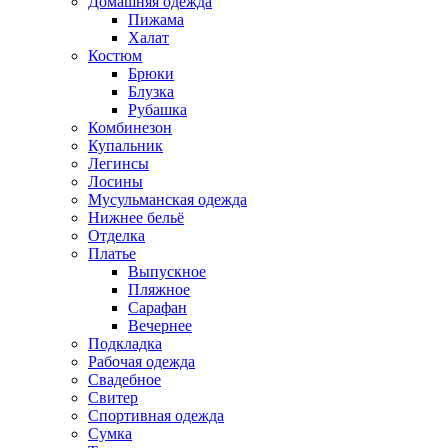
Домашняя одежда
Пижама
Халат
Костюм
Брюки
Блузка
Рубашка
Комбинезон
Купальник
Легинсы
Лосины
Мусульманская одежда
Нижнее бельё
Отделка
Платье
Выпускное
Пляжное
Сарафан
Вечернее
Подкладка
Рабочая одежда
Свадебное
Свитер
Спортивная одежда
Сумка