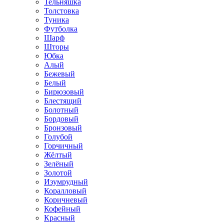
Тельняшка
Толстовка
Туника
Футболка
Шарф
Шторы
Юбка
Алый
Бежевый
Белый
Бирюзовый
Блестящий
Болотный
Бордовый
Бронзовый
Голубой
Горчичный
Жёлтый
Зелёный
Золотой
Изумрудный
Коралловый
Коричневый
Кофейный
Красный