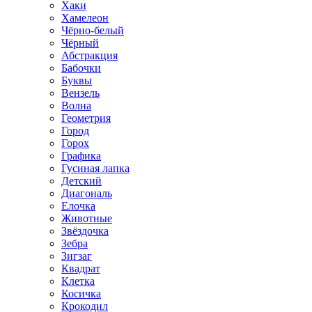
Хаки
Хамелеон
Чёрно-белый
Чёрный
Абстракция
Бабочки
Буквы
Вензель
Волна
Геометрия
Город
Горох
Графика
Гусиная лапка
Детский
Диагональ
Елочка
Животные
Звёздочка
Зебра
Зигзаг
Квадрат
Клетка
Косичка
Крокодил