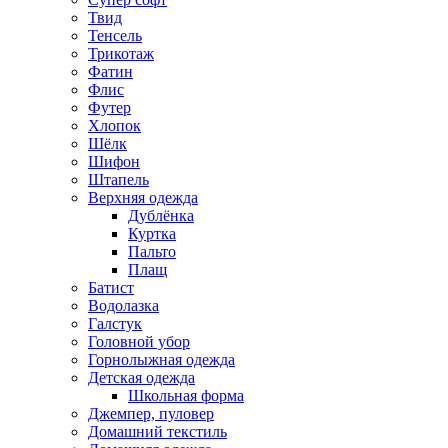
Твид
Тенсель
Трикотаж
Фатин
Флис
Футер
Хлопок
Шёлк
Шифон
Штапель
Верхняя одежда
Дублёнка
Куртка
Пальто
Плащ
Батист
Водолазка
Галстук
Головной убор
Горнолыжная одежда
Детская одежда
Школьная форма
Джемпер, пуловер
Домашний текстиль