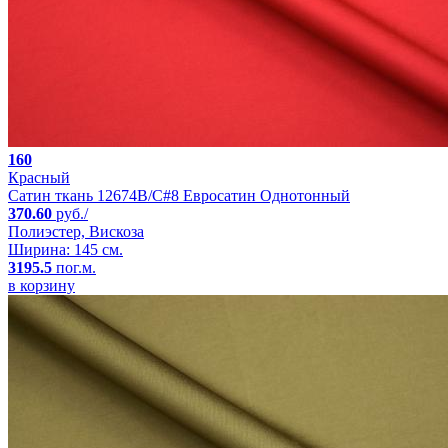
160
Красный
Сатин ткань 12674B/C#8 Евросатин Однотонный
370.60
руб./
Полиэстер, Вискоза
Ширина: 145 см.
3195.5
пог.м.
в корзину