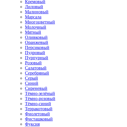
Кремовый
Лиловый
Малиновый
Марсала
Многоцветный
Молочный
Мятный
Оливковый
Оранжевый
Персиковый
Пудровый
Пурпурный
Розовый
Салатовый
Серебряный
Серый
Синий
Сиреневый
Тёмно-зелёный
Тёмно-розовый
Тёмно-синий
Терракотовый
Фиолетовый
Фисташковый
Фуксия