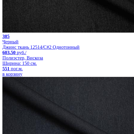
385
Черный
Джинс ткань 12514/C#2 Однотонный
603.50
руб./
Полиэстер, Вискоза
Ширина: 150 см.
551
пог.м.
в корзину