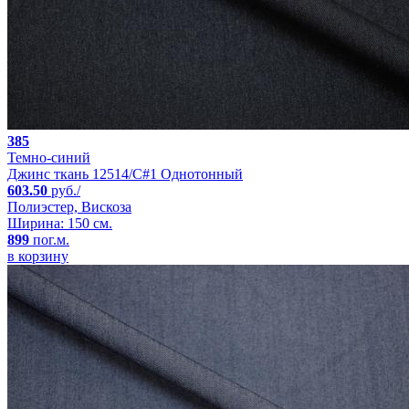
385
Темно-синий
Джинс ткань 12514/C#1 Однотонный
603.50
руб./
Полиэстер, Вискоза
Ширина: 150 см.
899
пог.м.
в корзину