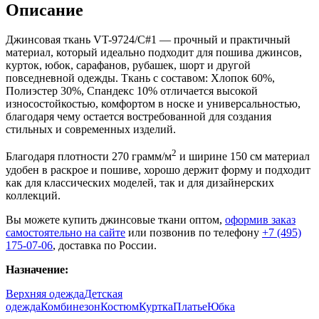
Описание
Джинсовая ткань VT-9724/C#1 — прочный и практичный
материал, который идеально подходит для пошива джинсов,
курток, юбок, сарафанов, рубашек, шорт и другой
повседневной одежды. Ткань с составом: Хлопок 60%,
Полиэстер 30%, Спандекс 10% отличается высокой
износостойкостью, комфортом в носке и универсальностью,
благодаря чему остается востребованной для создания
стильных и современных изделий.
2
Благодаря плотности 270 грамм/м
и ширине 150 см материал
удобен в раскрое и пошиве, хорошо держит форму и подходит
как для классических моделей, так и для дизайнерских
коллекций.
Вы можете купить джинсовые ткани оптом,
оформив заказ
самостоятельно на сайте
или позвонив по телефону
+7 (495)
175-07-06
, доставка по России.
Назначение:
Верхняя одежда
Детская
одежда
Комбинезон
Костюм
Куртка
Платье
Юбка