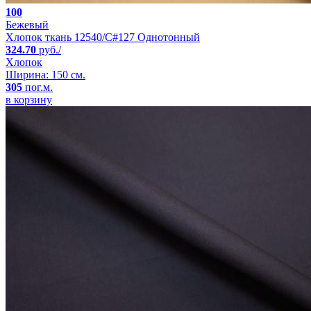
100
Бежевый
Хлопок ткань 12540/C#127 Однотонный
324.70
руб./
Хлопок
Ширина: 150 см.
305
пог.м.
в корзину