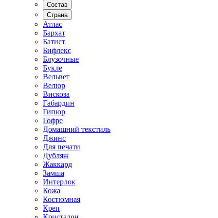
Состав
Страна
Атлас
Бархат
Батист
Бифлекс
Блузочные
Букле
Вельвет
Велюр
Вискоза
Габардин
Гипюр
Гофре
Домашний текстиль
Джинс
Для печати
Дубляж
Жаккард
Замша
Интерлок
Кожа
Костюмная
Креп
Кристалон