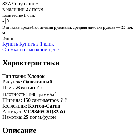
327.25
руб./пог.м.
в наличии
27
пог.м.
Количество (пог.м.)
-
+
Эта ткань продаётся целыми рулонами, средняя намотка рулона —
25 пог.
м
.
Итого:
Купить
Купить в 1 клик
Стёжка по выгодной цене
Характеристики
Тип ткани:
Хлопок
Рисунок:
Однотонный
Цвет:
Жёлтый
?
?
2
Плотность:
190
грамм/м
Ширина:
150
сантиметров
?
?
Коллекция:
Коттон-Сатин
Артикул:
VT-9846/C#1(3255)
Намотка:
25
пог.м./рулон
Описание