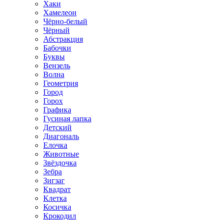
Хаки
Хамелеон
Чёрно-белый
Чёрный
Абстракция
Бабочки
Буквы
Вензель
Волна
Геометрия
Город
Горох
Графика
Гусиная лапка
Детский
Диагональ
Елочка
Животные
Звёздочка
Зебра
Зигзаг
Квадрат
Клетка
Косичка
Крокодил