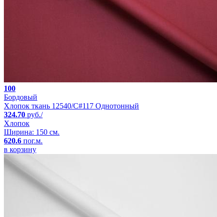
100
Бордовый
Хлопок ткань 12540/C#117 Однотонный
324.70
руб./
Хлопок
Ширина: 150 см.
620.6
пог.м.
в корзину