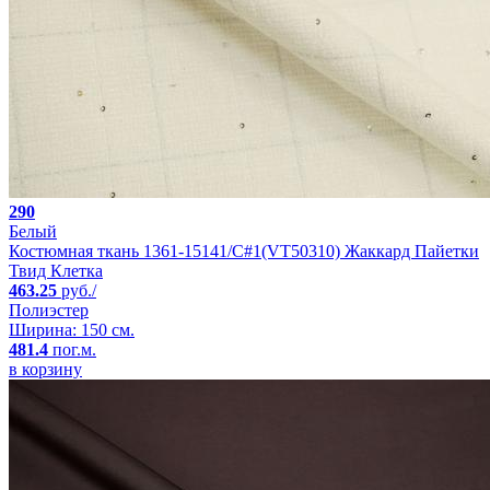
290
Белый
Костюмная ткань 1361-15141/C#1(VT50310) Жаккард Пайетки
Твид Клетка
463.25
руб./
Полиэстер
Ширина: 150 см.
481.4
пог.м.
в корзину