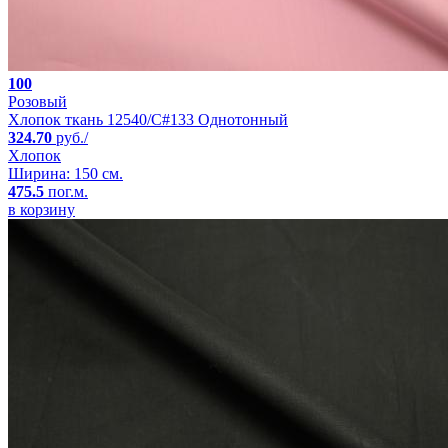
100
Розовый
Хлопок ткань 12540/C#133 Однотонный
324.70
руб./
Хлопок
Ширина: 150 см.
475.5
пог.м.
в корзину