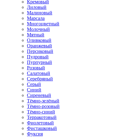
Кремовый
Лиловый
Малиновый
Марсала
Многоцветный
Молочный
Мятный
Оливковый
Оранжевый
Персиковый
Пудровый
Пурпурный
Розовый
Салатовый
Серебряный
Серый
Синий
Сиреневый
Тёмно-зелёный
Тёмно-розовый
Тёмно-синий
Терракотовый
Фиолетовый
Фисташковый
Фуксия