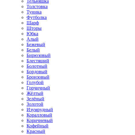
Тельняшка
Толстовка
Туника
Футболка
Шарф
Шторы
Юбка
Алый
Бежевый
Белый
Бирюзовый
Блестящий
Болотный
Бордовый
Бронзовый
Голубой
Горчичный
Жёлтый
Зелёный
Золотой
Изумрудный
Коралловый
Коричневый
Кофейный
Красный