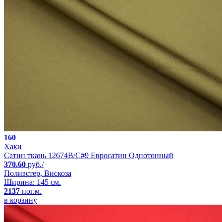
160
Хаки
Сатин ткань 12674B/C#9 Евросатин Однотонный
370.60
руб./
Полиэстер, Вискоза
Ширина: 145 см.
2137
пог.м.
в корзину