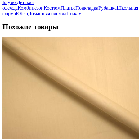
Блузка
Детская
одежда
Комбинезон
Костюм
Платье
Подкладка
Рубашка
Школьная
форма
Юбка
Домашняя одежда
Пижама
Похожие товары