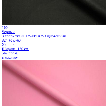
100
Черный
Хлопок ткань 12540/C#25 Однотонный
324.70
руб./
Хлопок
Ширина: 150 см.
567
пог.м.
в корзину