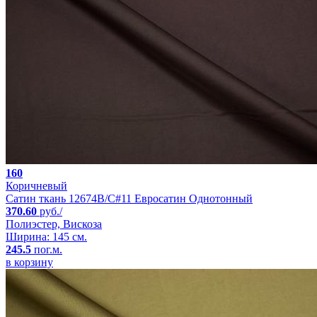
160
Коричневый
Сатин ткань 12674B/C#11 Евросатин Однотонный
370.60
руб./
Полиэстер, Вискоза
Ширина: 145 см.
245.5
пог.м.
в корзину