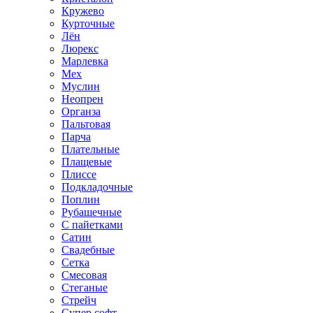
Кружево
Курточные
Лён
Люрекс
Марлевка
Мех
Муслин
Неопрен
Органза
Пальтовая
Парча
Плательные
Плащевые
Плиссе
Подкладочные
Поплин
Рубашечные
С пайетками
Сатин
Свадебные
Сетка
Смесовая
Стеганые
Стрейч
Супер софт