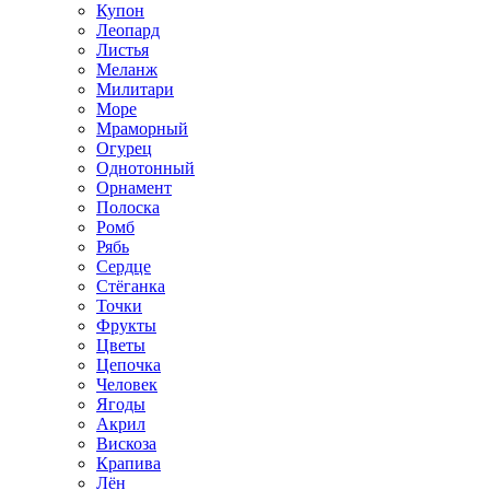
Купон
Леопард
Листья
Меланж
Милитари
Море
Мраморный
Огурец
Однотонный
Орнамент
Полоска
Ромб
Рябь
Сердце
Стёганка
Точки
Фрукты
Цветы
Цепочка
Человек
Ягоды
Акрил
Вискоза
Крапива
Лён