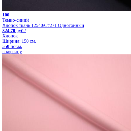
100
Темно-синий
Хлопок ткань 12540/C#271 Однотонный
324.70
руб./
Хлопок
Ширина: 150 см.
550
пог.м.
в корзину