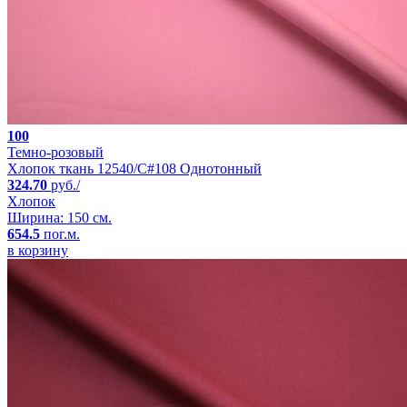
100
Темно-розовый
Хлопок ткань 12540/C#108 Однотонный
324.70
руб./
Хлопок
Ширина: 150 см.
654.5
пог.м.
в корзину