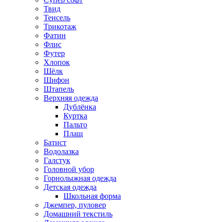
Твид
Тенсель
Трикотаж
Фатин
Флис
Футер
Хлопок
Шёлк
Шифон
Штапель
Верхняя одежда
Дублёнка
Куртка
Пальто
Плащ
Батист
Водолазка
Галстук
Головной убор
Горнолыжная одежда
Детская одежда
Школьная форма
Джемпер, пуловер
Домашний текстиль