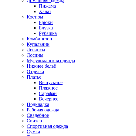
Домашняя одежда
Пижама
Халат
Костюм
Брюки
Блузка
Рубашка
Комбинезон
Купальник
Легинсы
Лосины
Мусульманская одежда
Нижнее бельё
Отделка
Платье
Выпускное
Пляжное
Сарафан
Вечернее
Подкладка
Рабочая одежда
Свадебное
Свитер
Спортивная одежда
Сумка