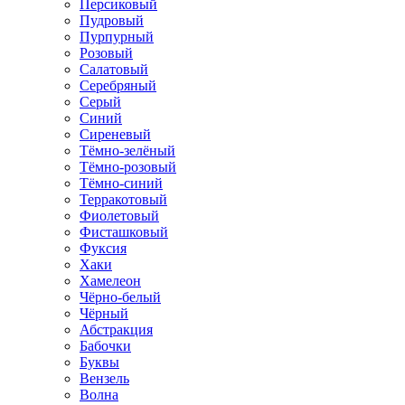
Персиковый
Пудровый
Пурпурный
Розовый
Салатовый
Серебряный
Серый
Синий
Сиреневый
Тёмно-зелёный
Тёмно-розовый
Тёмно-синий
Терракотовый
Фиолетовый
Фисташковый
Фуксия
Хаки
Хамелеон
Чёрно-белый
Чёрный
Абстракция
Бабочки
Буквы
Вензель
Волна