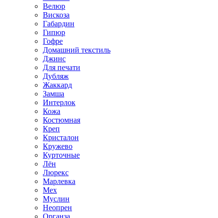
Велюр
Вискоза
Габардин
Гипюр
Гофре
Домашний текстиль
Джинс
Для печати
Дубляж
Жаккард
Замша
Интерлок
Кожа
Костюмная
Креп
Кристалон
Кружево
Курточные
Лён
Люрекс
Марлевка
Мех
Муслин
Неопрен
Органза