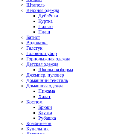
Штапель
Верхняя одежда
Дублёнка
Куртка
Пальто
Плащ
Батист
Водолазка
Галстук
Головной убор
Горнолыжная одежда
Детская одежда
Школьная форма
Джемпер, пуловер
Домашний текстиль
Домашняя одежда
Пижама
Халат
Костюм
Брюки
Блузка
Рубашка
Комбинезон
Купальник