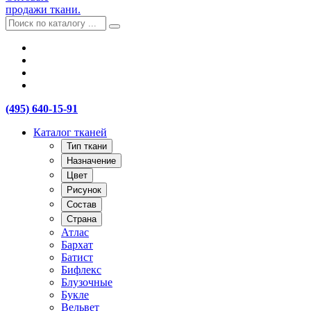
продажи ткани.
(495) 640-15-91
Каталог тканей
Тип ткани
Назначение
Цвет
Рисунок
Состав
Страна
Атлас
Бархат
Батист
Бифлекс
Блузочные
Букле
Вельвет