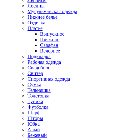
Легинсы
Лосины
Мусульманская одежда
Нижнее бельё
Отделка
Платье
Выпускное
Пляжное
Сарафан
Вечернее
Подкладка
Рабочая одежда
Свадебное
Свитер
Спортивная одежда
Сумка
Тельняшка
Толстовка
Туника
Футболка
Шарф
Шторы
Юбка
Алый
Бежевый