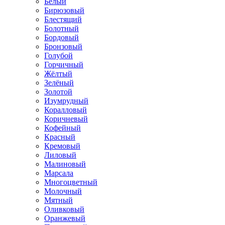
Белый
Бирюзовый
Блестящий
Болотный
Бордовый
Бронзовый
Голубой
Горчичный
Жёлтый
Зелёный
Золотой
Изумрудный
Коралловый
Коричневый
Кофейный
Красный
Кремовый
Лиловый
Малиновый
Марсала
Многоцветный
Молочный
Мятный
Оливковый
Оранжевый