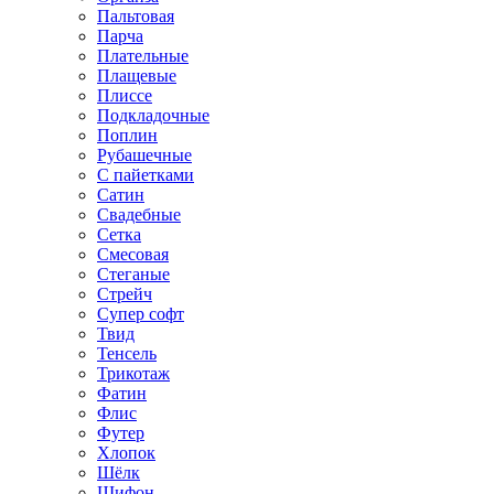
Пальтовая
Парча
Плательные
Плащевые
Плиссе
Подкладочные
Поплин
Рубашечные
С пайетками
Сатин
Свадебные
Сетка
Смесовая
Стеганые
Стрейч
Супер софт
Твид
Тенсель
Трикотаж
Фатин
Флис
Футер
Хлопок
Шёлк
Шифон