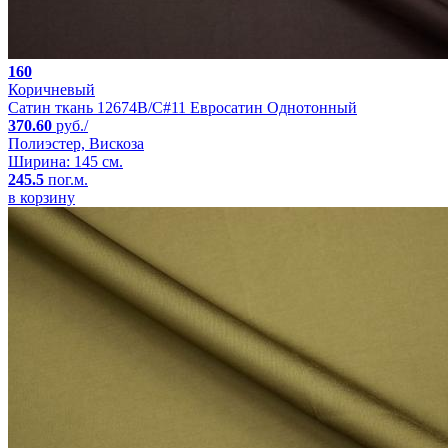
160
Коричневый
Сатин ткань 12674B/C#11 Евросатин Однотонный
370.60
руб./
Полиэстер, Вискоза
Ширина: 145 см.
245.5
пог.м.
в корзину