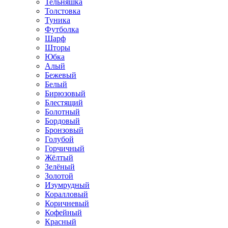
Тельняшка
Толстовка
Туника
Футболка
Шарф
Шторы
Юбка
Алый
Бежевый
Белый
Бирюзовый
Блестящий
Болотный
Бордовый
Бронзовый
Голубой
Горчичный
Жёлтый
Зелёный
Золотой
Изумрудный
Коралловый
Коричневый
Кофейный
Красный