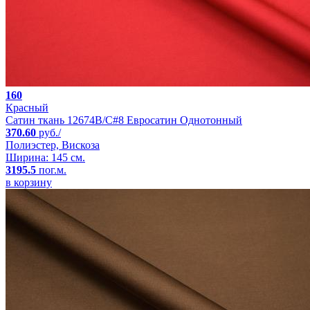
160
Красный
Сатин ткань 12674B/C#8 Евросатин Однотонный
370.60
руб./
Полиэстер, Вискоза
Ширина: 145 см.
3195.5
пог.м.
в корзину