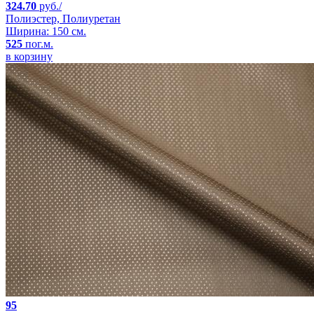
324.70
руб./
Полиэстер, Полиуретан
Ширина: 150 см.
525
пог.м.
в корзину
95