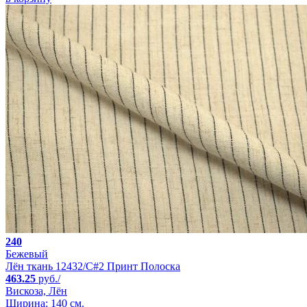
240
Бежевый
Лён ткань 12432/C#2 Принт Полоска
463.25
руб./
Вискоза, Лён
Ширина: 140 см.