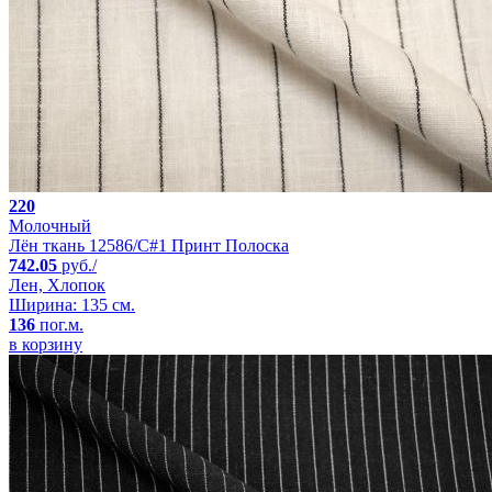
220
Молочный
Лён ткань 12586/C#1 Принт Полоска
742.05
руб./
Лен, Хлопок
Ширина: 135 см.
136
пог.м.
в корзину