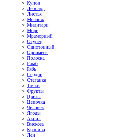
Купон
Леопард
Листья
Меланж
Милитари
Море
Мраморный
Огурец
Однотонный
Орнамент
Полоска
Ромб
Рябь
Сердце
Стёганка
Точки
Фрукты
Цветы
Цепочка
Человек
Ягоды
Акрил
Вискоза
Крапива
Лён