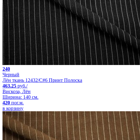
240
Черный
Лён ткань 12432/C#6 Принт Полоска
463.25
руб./
Вискоза, Лён
Ширина: 140 см.
420
пог.м.
в корзину