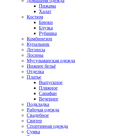
Домашняя одежда
Пижама
Халат
Костюм
Брюки
Блузка
Рубашка
Комбинезон
Купальник
Легинсы
Лосины
Мусульманская одежда
Нижнее бельё
Отделка
Платье
Выпускное
Пляжное
Сарафан
Вечернее
Подкладка
Рабочая одежда
Свадебное
Свитер
Спортивная одежда
Сумка