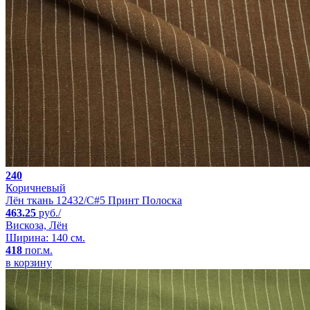
240
Коричневый
Лён ткань 12432/C#5 Принт Полоска
463.25
руб./
Вискоза, Лён
Ширина: 140 см.
418
пог.м.
в корзину