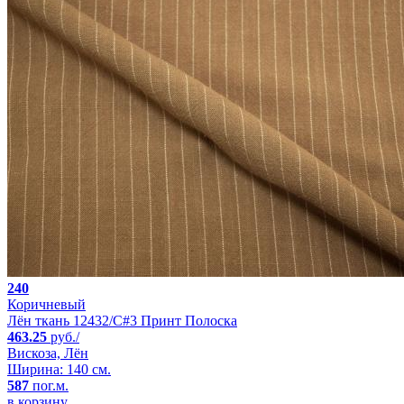
240
Коричневый
Лён ткань 12432/C#3 Принт Полоска
463.25
руб./
Вискоза, Лён
Ширина: 140 см.
587
пог.м.
в корзину