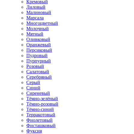
Кремовый
Лиловый
Малиновый
Марсала
Многоцветный
Молочный
Мятный
Оливковый
Оранжевый
Персиковый
Пудровый
Пурпурный
Розовый
Салатовый
Серебряный
Серый
Синий
Сиреневый
Тёмно-зелёный
Тёмно-розовый
Тёмно-синий
Терракотовый
Фиолетовый
Фисташковый
Фуксия