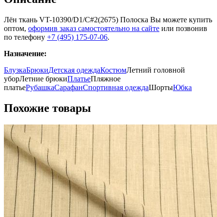
Лён ткань VT-10390/D1/C#2(2675) Полоска Вы можете купить
оптом,
оформив заказ самостоятельно на сайте
или позвонив
по телефону
+7 (495) 175-07-06
.
Назначение:
Блузка
Брюки
Детская одежда
Костюм
Летний головной
убор
Летние брюки
Платье
Пляжное
платье
Рубашка
Сарафан
Спортивная одежда
Шорты
Юбка
Похожие товары