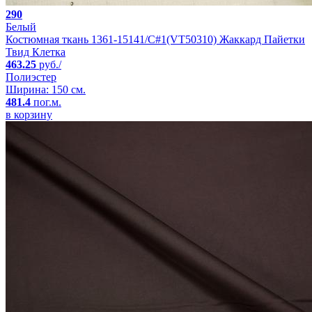
290
Белый
Костюмная ткань 1361-15141/C#1(VT50310) Жаккард Пайетки
Твид Клетка
463.25
руб./
Полиэстер
Ширина: 150 см.
481.4
пог.м.
в корзину