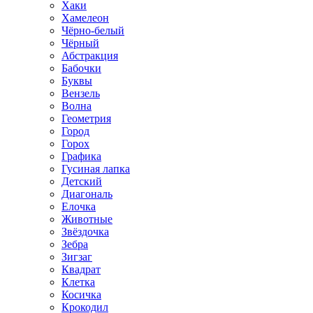
Хаки
Хамелеон
Чёрно-белый
Чёрный
Абстракция
Бабочки
Буквы
Вензель
Волна
Геометрия
Город
Горох
Графика
Гусиная лапка
Детский
Диагональ
Елочка
Животные
Звёздочка
Зебра
Зигзаг
Квадрат
Клетка
Косичка
Крокодил