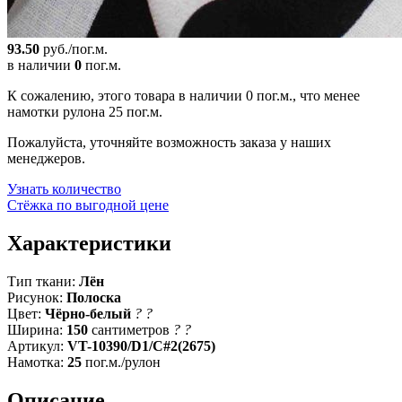
93.50
руб./пог.м.
в наличии
0
пог.м.
К сожалению, этого товара в наличии 0 пог.м., что менее
намотки рулона 25 пог.м.
Пожалуйста, уточняйте возможность заказа у наших
менеджеров.
Узнать количество
Стёжка по выгодной цене
Характеристики
Тип ткани:
Лён
Рисунок:
Полоска
Цвет:
Чёрно-белый
?
?
Ширина:
150
сантиметров
?
?
Артикул:
VT-10390/D1/C#2(2675)
Намотка:
25
пог.м./рулон
Описание