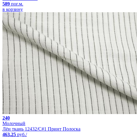
589
пог.м.
в корзину
240
Молочный
Лён ткань 12432/C#1 Принт Полоска
463.25
руб./