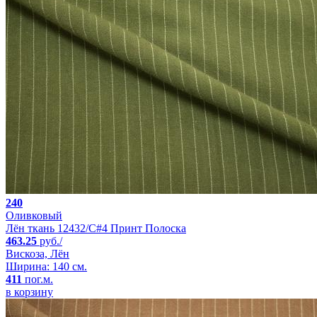
240
Оливковый
Лён ткань 12432/C#4 Принт Полоска
463.25
руб./
Вискоза, Лён
Ширина: 140 см.
411
пог.м.
в корзину