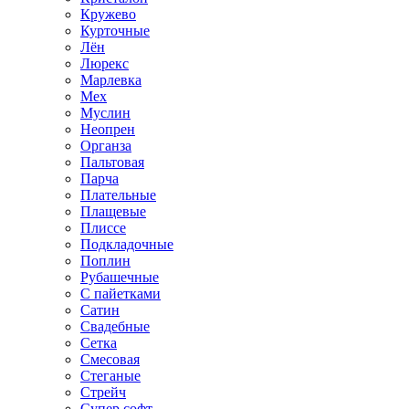
Кружево
Курточные
Лён
Люрекс
Марлевка
Мех
Муслин
Неопрен
Органза
Пальтовая
Парча
Плательные
Плащевые
Плиссе
Подкладочные
Поплин
Рубашечные
С пайетками
Сатин
Свадебные
Сетка
Смесовая
Стеганые
Стрейч
Супер софт