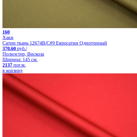
160
Хаки
Сатин ткань 12674B/C#9 Евросатин Однотонный
370.60
руб./
Полиэстер, Вискоза
Ширина: 145 см.
2137
пог.м.
в корзину