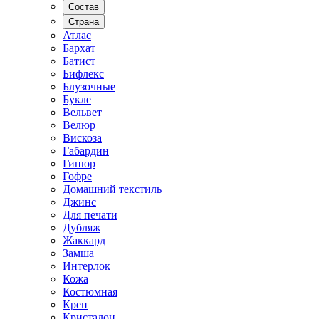
Состав
Страна
Атлас
Бархат
Батист
Бифлекс
Блузочные
Букле
Вельвет
Велюр
Вискоза
Габардин
Гипюр
Гофре
Домашний текстиль
Джинс
Для печати
Дубляж
Жаккард
Замша
Интерлок
Кожа
Костюмная
Креп
Кристалон