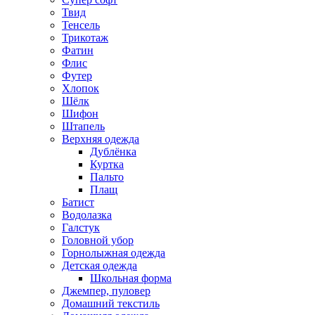
Твид
Тенсель
Трикотаж
Фатин
Флис
Футер
Хлопок
Шёлк
Шифон
Штапель
Верхняя одежда
Дублёнка
Куртка
Пальто
Плащ
Батист
Водолазка
Галстук
Головной убор
Горнолыжная одежда
Детская одежда
Школьная форма
Джемпер, пуловер
Домашний текстиль