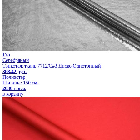
175
Серебряный
Трикотаж ткань 7712/C#3 Диско Однотонный
368.42
руб./
Полиэстер
Ширина: 150 см.
2030
пог.м.
в корзину