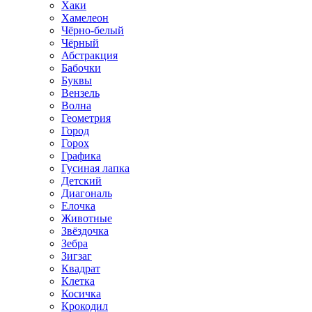
Хаки
Хамелеон
Чёрно-белый
Чёрный
Абстракция
Бабочки
Буквы
Вензель
Волна
Геометрия
Город
Горох
Графика
Гусиная лапка
Детский
Диагональ
Елочка
Животные
Звёздочка
Зебра
Зигзаг
Квадрат
Клетка
Косичка
Крокодил