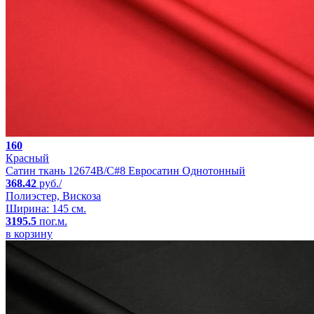
160
Красный
Сатин ткань 12674B/C#8 Евросатин Однотонный
368.42
руб./
Полиэстер, Вискоза
Ширина: 145 см.
3195.5
пог.м.
в корзину