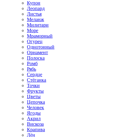
Купон
Леопард
Листья
Меланж
Милитари
Море
Мраморный
Огурец
Однотонный
Орнамент
Полоска
Ромб
Рябь
Сердце
Стёганка
Точки
Фрукты
Цветы
Цепочка
Человек
Ягоды
Акрил
Вискоза
Крапива
Лён