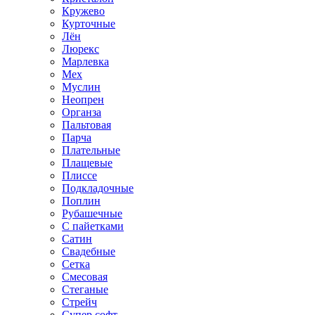
Кружево
Курточные
Лён
Люрекс
Марлевка
Мех
Муслин
Неопрен
Органза
Пальтовая
Парча
Плательные
Плащевые
Плиссе
Подкладочные
Поплин
Рубашечные
С пайетками
Сатин
Свадебные
Сетка
Смесовая
Стеганые
Стрейч
Супер софт