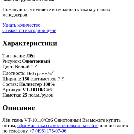
Пожалуйста, уточняйте возможность заказа у наших
менеджеров.
Узнать количество
Стёжка по выгодной цене
Характеристики
Тип ткани:
Лён
Рисунок:
Однотонный
Цвет:
Белый
?
?
2
Плотность:
160
грамм/м
Ширина:
150
сантиметров
?
?
Состав:
Полиэстер 100%
Артикул:
VT-10110/C#6
Намотка:
25
пог.м./рулон
Описание
Лён ткань VT-10110/C#6 Однотонный Вы можете купить
оптом,
оформив заказ самостоятельно на сайте
или позвонив
по телефону
+7 (495) 175-07-06
.