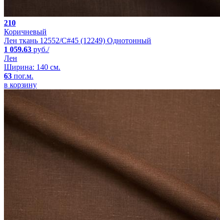
210
Коричневый
Лен ткань 12552/C#45 (12249) Однотонный
1 059.63
руб./
Лен
Ширина: 140 см.
63
пог.м.
в корзину