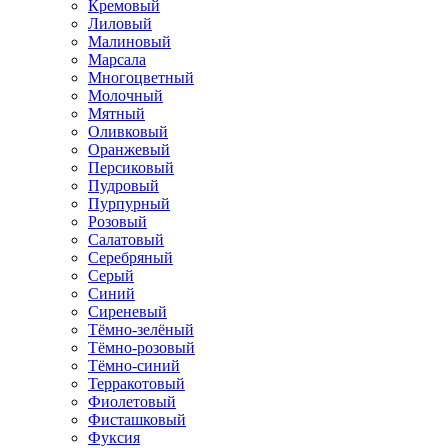
Кремовый
Лиловый
Малиновый
Марсала
Многоцветный
Молочный
Мятный
Оливковый
Оранжевый
Персиковый
Пудровый
Пурпурный
Розовый
Салатовый
Серебряный
Серый
Синий
Сиреневый
Тёмно-зелёный
Тёмно-розовый
Тёмно-синий
Терракотовый
Фиолетовый
Фисташковый
Фуксия