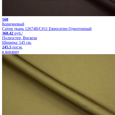
160
Коричневый
Сатин ткань 12674B/C#11 Евросатин Однотонный
368.42
руб./
Полиэстер, Вискоза
Ширина: 145 см.
245.5
пог.м.
в корзину