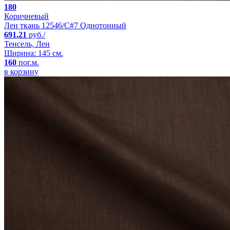
180
Коричневый
Лен ткань 12546/C#7 Однотонный
691.21
руб./
Тенсель, Лен
Ширина: 145 см.
160
пог.м.
в корзину