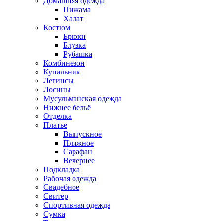
Домашняя одежда
Пижама
Халат
Костюм
Брюки
Блузка
Рубашка
Комбинезон
Купальник
Легинсы
Лосины
Мусульманская одежда
Нижнее бельё
Отделка
Платье
Выпускное
Пляжное
Сарафан
Вечернее
Подкладка
Рабочая одежда
Свадебное
Свитер
Спортивная одежда
Сумка