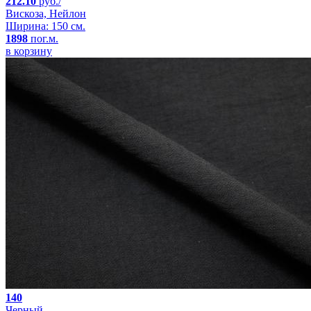
212.10
руб./
Вискоза, Нейлон
Ширина: 150 см.
1898
пог.м.
в корзину
140
Черный