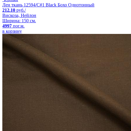
Лен ткань 12594/C#1 Black Бохо Однотонный
212.10
руб./
Вискоза, Нейлон
Ширина: 150 см.
4997
пог.м.
в корзину