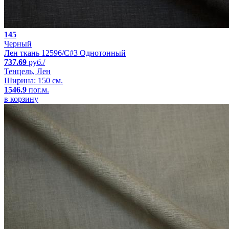
145
Черный
Лен ткань 12596/C#3 Однотонный
737.69
руб./
Тенцель, Лен
Ширина: 150 см.
1546.9
пог.м.
в корзину