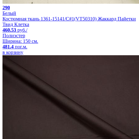
290
Белый
Костюмная ткань 1361-15141/C#1(VT50310) Жаккард Пайетки
Твид Клетка
460.53
руб./
Полиэстер
Ширина: 150 см.
481.4
пог.м.
в корзину