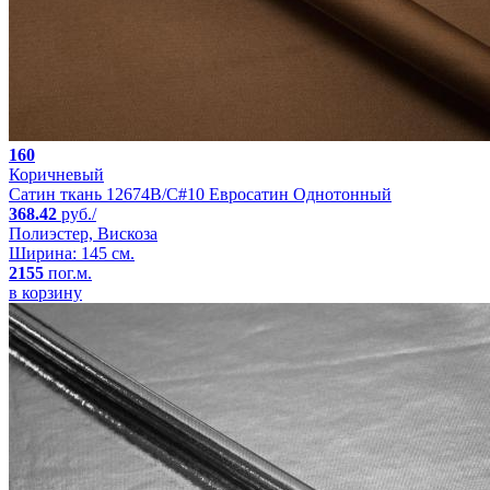
160
Коричневый
Сатин ткань 12674B/C#10 Евросатин Однотонный
368.42
руб./
Полиэстер, Вискоза
Ширина: 145 см.
2155
пог.м.
в корзину