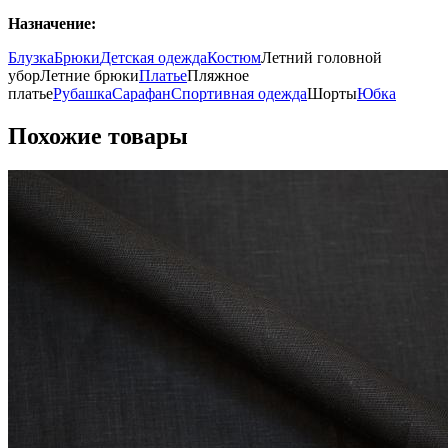
Назначение:
Блузка
Брюки
Детская одежда
Костюм
Летний головной
убор
Летние брюки
Платье
Пляжное
платье
Рубашка
Сарафан
Спортивная одежда
Шорты
Юбка
Похожие товары