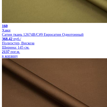
160
Хаки
Сатин ткань 12674B/C#9 Евросатин Однотонный
368.42
руб./
Полиэстер, Вискоза
Ширина: 145 см.
2137
пог.м.
в корзину