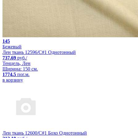
145
Бежевый
Лен ткань 12596/C#1 Однотонный
737.69
руб./
Тенцель, Лен
Ширина: 150 см.
1774.5
пог.м.
в корзину
Лен ткань 12600/C#1 Бохо Однотонный