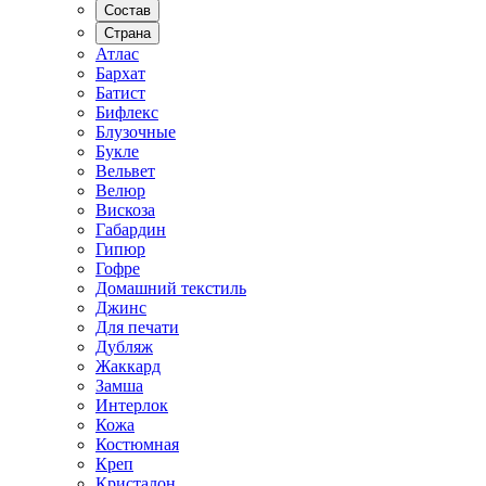
Состав
Страна
Атлас
Бархат
Батист
Бифлекс
Блузочные
Букле
Вельвет
Велюр
Вискоза
Габардин
Гипюр
Гофре
Домашний текстиль
Джинс
Для печати
Дубляж
Жаккард
Замша
Интерлок
Кожа
Костюмная
Креп
Кристалон