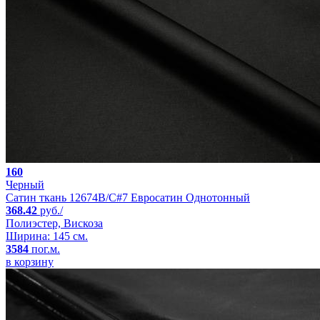
160
Черный
Сатин ткань 12674B/C#7 Евросатин Однотонный
368.42
руб./
Полиэстер, Вискоза
Ширина: 145 см.
3584
пог.м.
в корзину