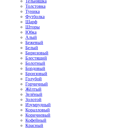
Тельняшка
Толстовка
Туника
Футболка
Шарф
Шторы
Юбка
Алый
Бежевый
Белый
Бирюзовый
Блестящий
Болотный
Бордовый
Бронзовый
Голубой
Горчичный
Жёлтый
Зелёный
Золотой
Изумрудный
Коралловый
Коричневый
Кофейный
Красный