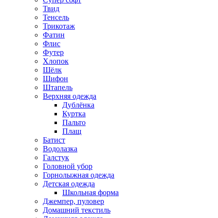
Твид
Тенсель
Трикотаж
Фатин
Флис
Футер
Хлопок
Шёлк
Шифон
Штапель
Верхняя одежда
Дублёнка
Куртка
Пальто
Плащ
Батист
Водолазка
Галстук
Головной убор
Горнолыжная одежда
Детская одежда
Школьная форма
Джемпер, пуловер
Домашний текстиль