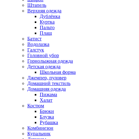
Штапель
Верхняя одежда
Дублёнка
Куртка
Пальто
Плащ
Батист
Водолазка
Галстук
Головной убор
Горнолыжная одежда
Детская одежда
Школьная форма
Джемпер, пуловер
Домашний текстиль
Домашняя одежда
Пижама
Халат
Костюм
Брюки
Блузка
Рубашка
Комбинезон
Купальник