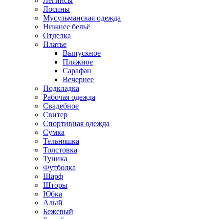
Легинсы
Лосины
Мусульманская одежда
Нижнее бельё
Отделка
Платье
Выпускное
Пляжное
Сарафан
Вечернее
Подкладка
Рабочая одежда
Свадебное
Свитер
Спортивная одежда
Сумка
Тельняшка
Толстовка
Туника
Футболка
Шарф
Шторы
Юбка
Алый
Бежевый