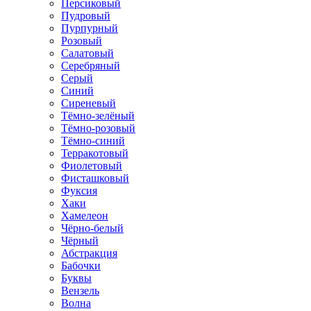
Персиковый
Пудровый
Пурпурный
Розовый
Салатовый
Серебряный
Серый
Синий
Сиреневый
Тёмно-зелёный
Тёмно-розовый
Тёмно-синий
Терракотовый
Фиолетовый
Фисташковый
Фуксия
Хаки
Хамелеон
Чёрно-белый
Чёрный
Абстракция
Бабочки
Буквы
Вензель
Волна