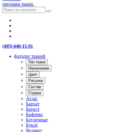
продажи ткани.
(495) 640-15-91
Каталог тканей
Тип ткани
Назначение
Цвет
Рисунок
Состав
Страна
Атлас
Бархат
Батист
Бифлекс
Блузочные
Букле
Вельвет