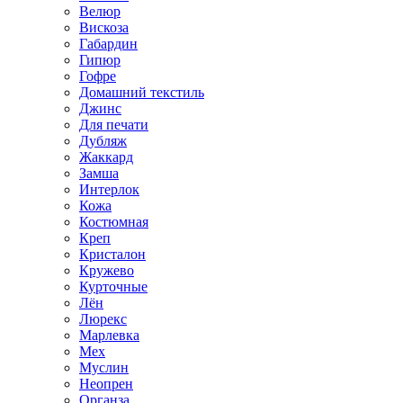
Велюр
Вискоза
Габардин
Гипюр
Гофре
Домашний текстиль
Джинс
Для печати
Дубляж
Жаккард
Замша
Интерлок
Кожа
Костюмная
Креп
Кристалон
Кружево
Курточные
Лён
Люрекс
Марлевка
Мех
Муслин
Неопрен
Органза