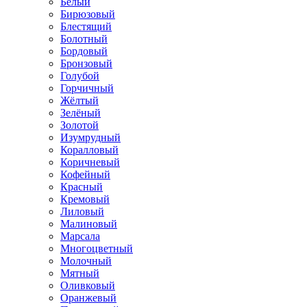
Белый
Бирюзовый
Блестящий
Болотный
Бордовый
Бронзовый
Голубой
Горчичный
Жёлтый
Зелёный
Золотой
Изумрудный
Коралловый
Коричневый
Кофейный
Красный
Кремовый
Лиловый
Малиновый
Марсала
Многоцветный
Молочный
Мятный
Оливковый
Оранжевый