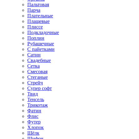
Пальтовая
Парча
Плательные
Плащевые
Плиссе
Подкладочные
Поплин
Рубашечные
С пайетками
Сатин
Свадебные
Сетка
Смесовая
Стеганые
Стрейч
Супер софт
Твид
Тенсель
Трикотаж
Фатин
Флис
Футер
Хлопок
Шёлк
Шифон