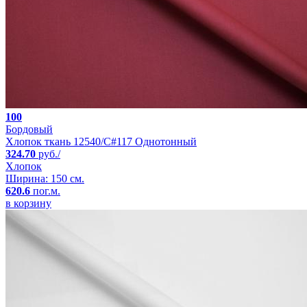
100
Бордовый
Хлопок ткань 12540/C#117 Однотонный
324.70
руб./
Хлопок
Ширина: 150 см.
620.6
пог.м.
в корзину