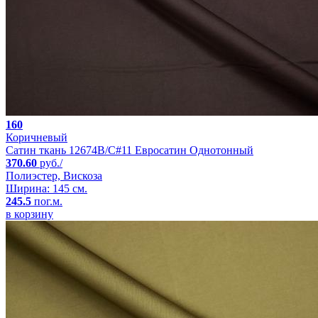
160
Коричневый
Сатин ткань 12674B/C#11 Евросатин Однотонный
370.60
руб./
Полиэстер, Вискоза
Ширина: 145 см.
245.5
пог.м.
в корзину