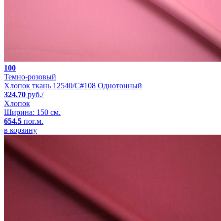
100
Темно-розовый
Хлопок ткань 12540/C#108 Однотонный
324.70
руб./
Хлопок
Ширина: 150 см.
654.5
пог.м.
в корзину