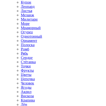
Купон
Леопард
Листья
Меланж
Милитари
Море
Мраморный
Огурец
Однотонный
Орнамент
Полоска
Ромб
Рябь
Сердце
Стёганка
Точки
Фрукты
Цветы
Цепочка
Человек
Ягоды
Акрил
Вискоза
Крапива
Лён