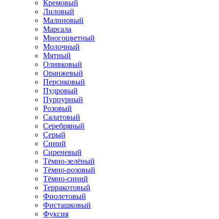
Кремовый
Лиловый
Малиновый
Марсала
Многоцветный
Молочный
Мятный
Оливковый
Оранжевый
Персиковый
Пудровый
Пурпурный
Розовый
Салатовый
Серебряный
Серый
Синий
Сиреневый
Тёмно-зелёный
Тёмно-розовый
Тёмно-синий
Терракотовый
Фиолетовый
Фисташковый
Фуксия