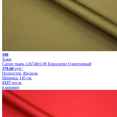
160
Хаки
Сатин ткань 12674B/C#9 Евросатин Однотонный
370.60
руб./
Полиэстер, Вискоза
Ширина: 145 см.
2137
пог.м.
в корзину