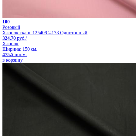
100
Розовый
Хлопок ткань 12540/C#133 Однотонный
324.70
руб./
Хлопок
Ширина: 150 см.
475.5
пог.м.
в корзину