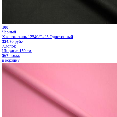
100
Черный
Хлопок ткань 12540/C#25 Однотонный
324.70
руб./
Хлопок
Ширина: 150 см.
567
пог.м.
в корзину