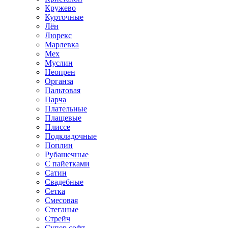
Кружево
Курточные
Лён
Люрекс
Марлевка
Мех
Муслин
Неопрен
Органза
Пальтовая
Парча
Плательные
Плащевые
Плиссе
Подкладочные
Поплин
Рубашечные
С пайетками
Сатин
Свадебные
Сетка
Смесовая
Стеганые
Стрейч
Супер софт