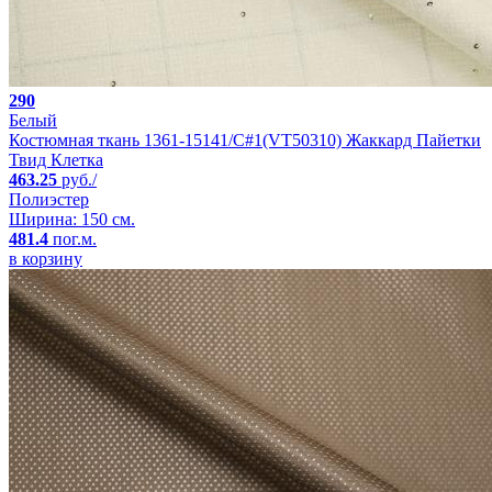
290
Белый
Костюмная ткань 1361-15141/C#1(VT50310) Жаккард Пайетки
Твид Клетка
463.25
руб./
Полиэстер
Ширина: 150 см.
481.4
пог.м.
в корзину