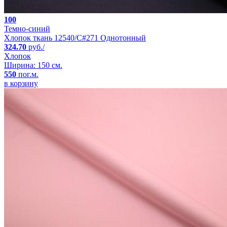
100
Темно-синий
Хлопок ткань 12540/C#271 Однотонный
324.70
руб./
Хлопок
Ширина: 150 см.
550
пог.м.
в корзину