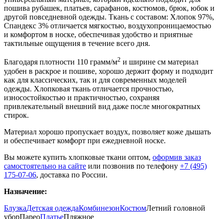
пошива рубашек, платьев, сарафанов, костюмов, брюк, юбок и
другой повседневной одежды. Ткань с составом: Хлопок 97%,
Спандекс 3% отличается мягкостью, воздухопроницаемостью
и комфортом в носке, обеспечивая удобство и приятные
тактильные ощущения в течение всего дня.
2
Благодаря плотности 110 грамм/м
и ширине см материал
удобен в раскрое и пошиве, хорошо держит форму и подходит
как для классических, так и для современных моделей
одежды. Хлопковая ткань отличается прочностью,
износостойкостью и практичностью, сохраняя
привлекательный внешний вид даже после многократных
стирок.
Материал хорошо пропускает воздух, позволяет коже дышать
и обеспечивает комфорт при ежедневной носке.
Вы можете купить хлопковые ткани оптом,
оформив заказ
самостоятельно на сайте
или позвонив по телефону
+7 (495)
175-07-06
, доставка по России.
Назначение:
Блузка
Детская одежда
Комбинезон
Костюм
Летний головной
убор
Парео
Платье
Пляжное