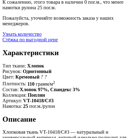
К сожалению, этого товара в наличии 0 пог.м., что менее
намотки рулона 25 пог.м.
Пожалуйста, уточняйте возможность заказа у наших
менеджеров.
Узнать количество
Стёжка по выгодной цене
Характеристики
Тип ткани:
Хлопок
Рисунок:
Однотонный
Цвет:
Кремовый
?
?
2
Плотность:
110
грамм/м
Состав:
Хлопок 97%, Спандекс 3%
Коллекция:
Поплин
Артикул:
VT-10418/C#3
Намотка:
25
пог.м./рулон
Описание
Хлопковая ткань VT-10418/C#3 — натуральный и
универсальный материал, который идеально подходит для