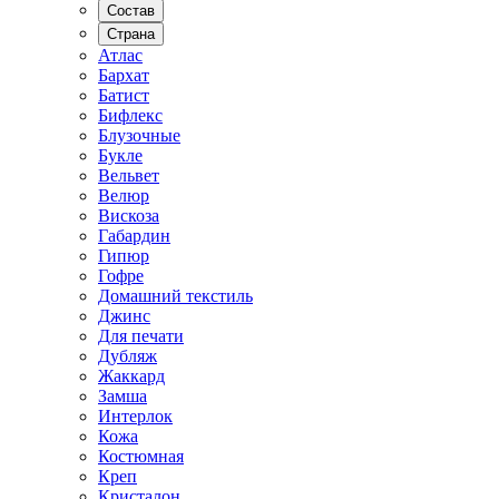
Состав
Страна
Атлас
Бархат
Батист
Бифлекс
Блузочные
Букле
Вельвет
Велюр
Вискоза
Габардин
Гипюр
Гофре
Домашний текстиль
Джинс
Для печати
Дубляж
Жаккард
Замша
Интерлок
Кожа
Костюмная
Креп
Кристалон