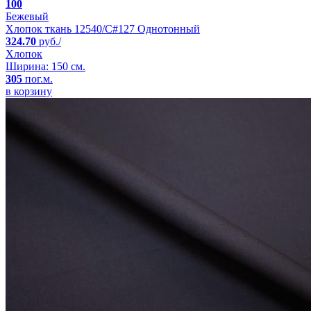
100
Бежевый
Хлопок ткань 12540/C#127 Однотонный
324.70
руб./
Хлопок
Ширина: 150 см.
305
пог.м.
в корзину