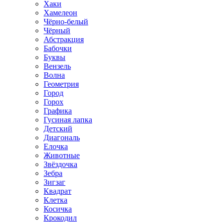
Хаки
Хамелеон
Чёрно-белый
Чёрный
Абстракция
Бабочки
Буквы
Вензель
Волна
Геометрия
Город
Горох
Графика
Гусиная лапка
Детский
Диагональ
Елочка
Животные
Звёздочка
Зебра
Зигзаг
Квадрат
Клетка
Косичка
Крокодил