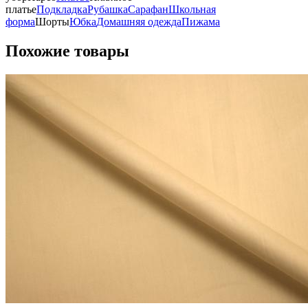
платье
Подкладка
Рубашка
Сарафан
Школьная
форма
Шорты
Юбка
Домашняя одежда
Пижама
Похожие товары