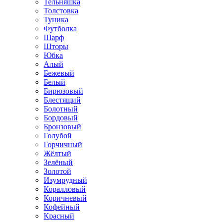
Тельняшка
Толстовка
Туника
Футболка
Шарф
Шторы
Юбка
Алый
Бежевый
Белый
Бирюзовый
Блестящий
Болотный
Бордовый
Бронзовый
Голубой
Горчичный
Жёлтый
Зелёный
Золотой
Изумрудный
Коралловый
Коричневый
Кофейный
Красный