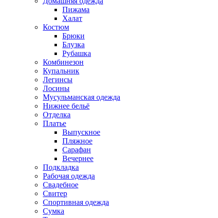
Домашняя одежда
Пижама
Халат
Костюм
Брюки
Блузка
Рубашка
Комбинезон
Купальник
Легинсы
Лосины
Мусульманская одежда
Нижнее бельё
Отделка
Платье
Выпускное
Пляжное
Сарафан
Вечернее
Подкладка
Рабочая одежда
Свадебное
Свитер
Спортивная одежда
Сумка