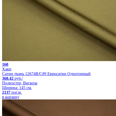
160
Хаки
Сатин ткань 12674B/C#9 Евросатин Однотонный
368.42
руб./
Полиэстер, Вискоза
Ширина: 145 см.
2137
пог.м.
в корзину