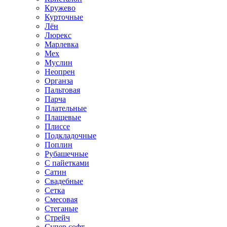
Кружево
Курточные
Лён
Люрекс
Марлевка
Мех
Муслин
Неопрен
Органза
Пальтовая
Парча
Плательные
Плащевые
Плиссе
Подкладочные
Поплин
Рубашечные
С пайетками
Сатин
Свадебные
Сетка
Смесовая
Стеганые
Стрейч
Супер софт