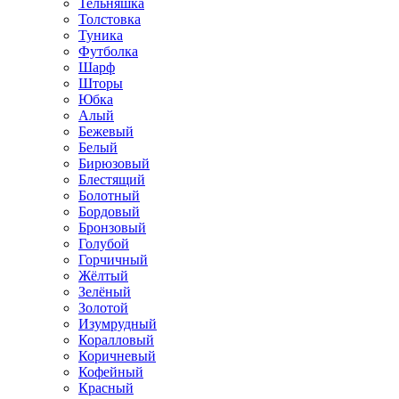
Тельняшка
Толстовка
Туника
Футболка
Шарф
Шторы
Юбка
Алый
Бежевый
Белый
Бирюзовый
Блестящий
Болотный
Бордовый
Бронзовый
Голубой
Горчичный
Жёлтый
Зелёный
Золотой
Изумрудный
Коралловый
Коричневый
Кофейный
Красный