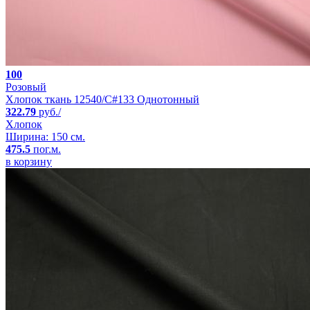
100
Розовый
Хлопок ткань 12540/C#133 Однотонный
322.79
руб./
Хлопок
Ширина: 150 см.
475.5
пог.м.
в корзину