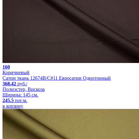
160
Коричневый
Сатин ткань 12674B/C#11 Евросатин Однотонный
368.42
руб./
Полиэстер, Вискоза
Ширина: 145 см.
245.5
пог.м.
в корзину