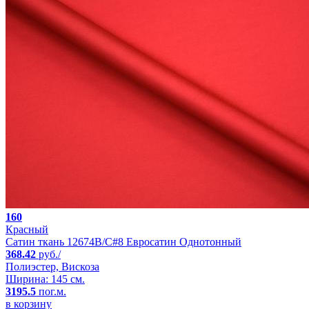
160
Красный
Сатин ткань 12674B/C#8 Евросатин Однотонный
368.42
руб./
Полиэстер, Вискоза
Ширина: 145 см.
3195.5
пог.м.
в корзину