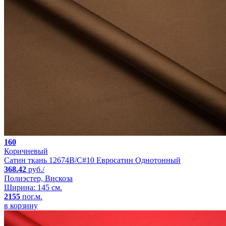
160
Коричневый
Сатин ткань 12674B/C#10 Евросатин Однотонный
368.42
руб./
Полиэстер, Вискоза
Ширина: 145 см.
2155
пог.м.
в корзину