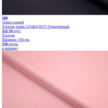
100
Темно-синий
Хлопок ткань 12540/C#271 Однотонный
322.79
руб./
Хлопок
Ширина: 150 см.
550
пог.м.
в корзину