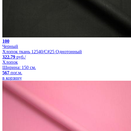
100
Черный
Хлопок ткань 12540/C#25 Однотонный
322.79
руб./
Хлопок
Ширина: 150 см.
567
пог.м.
в корзину