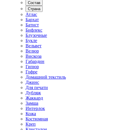
Состав
Страна
Атлас
Бархат
Батист
Бифлекс
Блузочные
Букле
Вельвет
Велюр
Вискоза
Габардин
Гипюр
Гофре
Домашний текстиль
Джинс
Для печати
Дубляж
Жаккард
Замша
Интерлок
Кожа
Костюмная
Креп
Кристалон