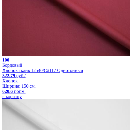
100
Бордовый
Хлопок ткань 12540/C#117 Однотонный
322.79
руб./
Хлопок
Ширина: 150 см.
620.6
пог.м.
в корзину