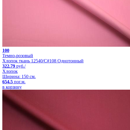
100
Темно-розовый
Хлопок ткань 12540/C#108 Однотонный
322.79
руб./
Хлопок
Ширина: 150 см.
654.5
пог.м.
в корзину