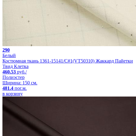
290
Белый
Костюмная ткань 1361-15141/C#1(VT50310) Жаккард Пайетки
Твид Клетка
460.53
руб./
Полиэстер
Ширина: 150 см.
481.4
пог.м.
в корзину