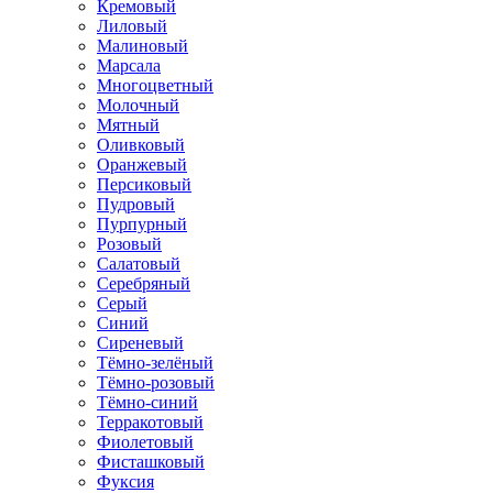
Кремовый
Лиловый
Малиновый
Марсала
Многоцветный
Молочный
Мятный
Оливковый
Оранжевый
Персиковый
Пудровый
Пурпурный
Розовый
Салатовый
Серебряный
Серый
Синий
Сиреневый
Тёмно-зелёный
Тёмно-розовый
Тёмно-синий
Терракотовый
Фиолетовый
Фисташковый
Фуксия