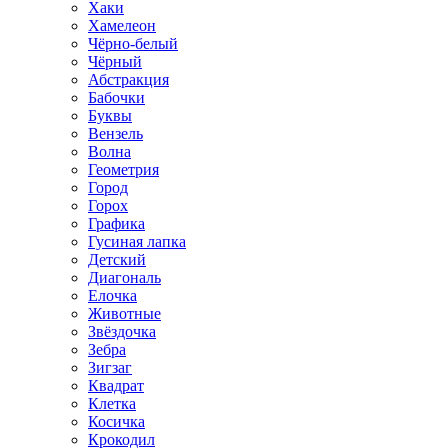
Хаки
Хамелеон
Чёрно-белый
Чёрный
Абстракция
Бабочки
Буквы
Вензель
Волна
Геометрия
Город
Горох
Графика
Гусиная лапка
Детский
Диагональ
Елочка
Животные
Звёздочка
Зебра
Зигзаг
Квадрат
Клетка
Косичка
Крокодил