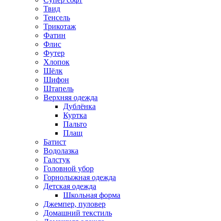
Твид
Тенсель
Трикотаж
Фатин
Флис
Футер
Хлопок
Шёлк
Шифон
Штапель
Верхняя одежда
Дублёнка
Куртка
Пальто
Плащ
Батист
Водолазка
Галстук
Головной убор
Горнолыжная одежда
Детская одежда
Школьная форма
Джемпер, пуловер
Домашний текстиль