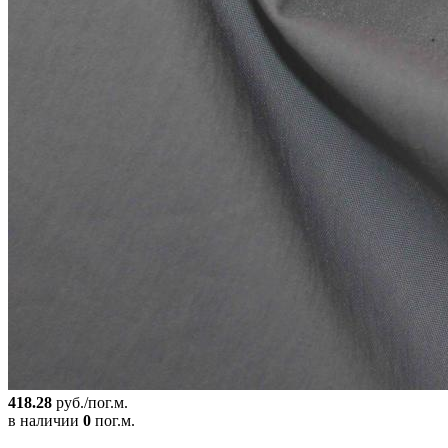
418.28
руб./пог.м.
в наличии
0
пог.м.