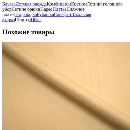
Блузка
Детская одежда
Комбинезон
Костюм
Летний головной
убор
Летние брюки
Парео
Платье
Пляжное
платье
Подкладка
Рубашка
Сарафан
Школьная
форма
Шорты
Юбка
Похожие товары