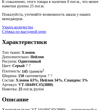
К сожалению, этого товара в наличии 0 пог.м., что менее
намотки рулона 25 пог.м.
Пожалуйста, уточняйте возможность заказа у наших
менеджеров.
Узнать количество
Стёжка по выгодной цене
Характеристики
Тип ткани:
Хлопок
Дополнительно:
Нейлон
Рисунок:
Однотонный
Цвет:
Серый
?
?
2
Плотность:
145
грамм/м
Ширина:
150
сантиметров
?
?
Состав:
Хлопок 63%, Нейлон 34%, Спандекс 3%
Артикул:
VT-10449/C#5(3880)
Намотка:
25
пог.м./рулон
Описание
Хлопковая ткань VT-10449/C#5(3880) — натуральный и