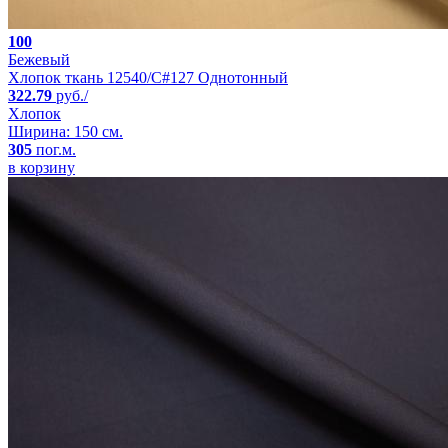
100
Бежевый
Хлопок ткань 12540/C#127 Однотонный
322.79
руб./
Хлопок
Ширина: 150 см.
305
пог.м.
в корзину