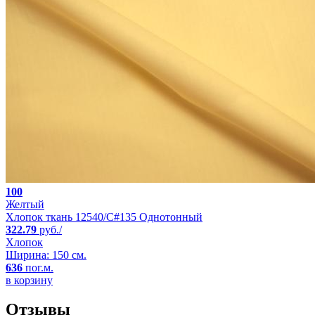
100
Желтый
Хлопок ткань 12540/C#135 Однотонный
322.79
руб./
Хлопок
Ширина: 150 см.
636
пог.м.
в корзину
Отзывы