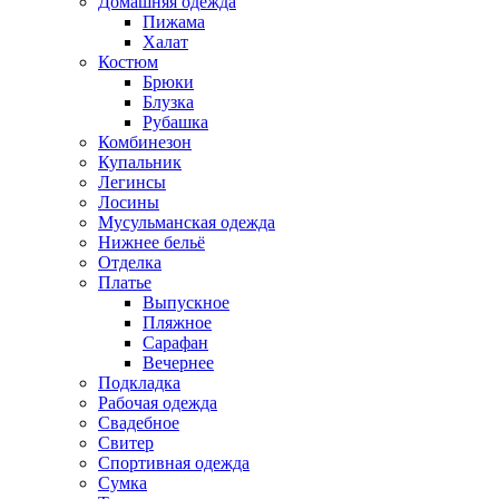
Домашняя одежда
Пижама
Халат
Костюм
Брюки
Блузка
Рубашка
Комбинезон
Купальник
Легинсы
Лосины
Мусульманская одежда
Нижнее бельё
Отделка
Платье
Выпускное
Пляжное
Сарафан
Вечернее
Подкладка
Рабочая одежда
Свадебное
Свитер
Спортивная одежда
Сумка