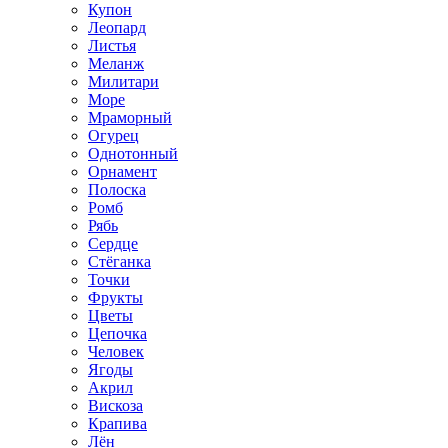
Купон
Леопард
Листья
Меланж
Милитари
Море
Мраморный
Огурец
Однотонный
Орнамент
Полоска
Ромб
Рябь
Сердце
Стёганка
Точки
Фрукты
Цветы
Цепочка
Человек
Ягоды
Акрил
Вискоза
Крапива
Лён