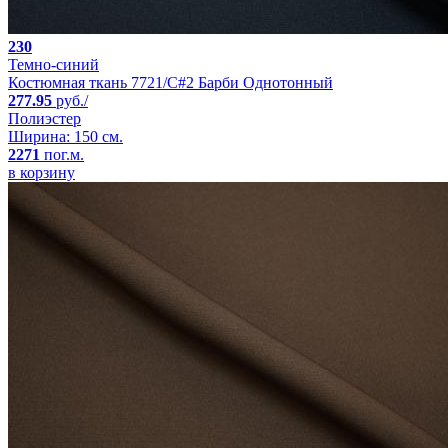
230
Темно-синий
Костюмная ткань 7721/C#2 Барби Однотонный
277.95
руб./
Полиэстер
Ширина: 150 см.
2271
пог.м.
в корзину