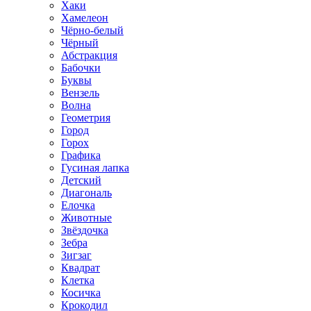
Хаки
Хамелеон
Чёрно-белый
Чёрный
Абстракция
Бабочки
Буквы
Вензель
Волна
Геометрия
Город
Горох
Графика
Гусиная лапка
Детский
Диагональ
Елочка
Животные
Звёздочка
Зебра
Зигзаг
Квадрат
Клетка
Косичка
Крокодил