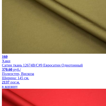
160
Хаки
Сатин ткань 12674B/C#9 Евросатин Однотонный
370.60
руб./
Полиэстер, Вискоза
Ширина: 145 см.
2137
пог.м.
в корзину