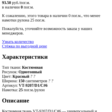
93.50
руб./пог.м.
в наличии
0
пог.м.
К сожалению, этого товара в наличии 0 пог.м., что менее
намотки рулона 25 пог.м.
Пожалуйста, уточняйте возможность заказа у наших
менеджеров.
Узнать количество
Стёжка по выгодной цене
Характеристики
Тип ткани:
Костюмная
Рисунок:
Однотонный
Цвет:
Красный
?
?
Ширина:
150
сантиметров
?
?
Артикул:
VT-9207/D1/C#6
Намотка:
25
пог.м./рулон
Описание
Костюмная ткань VT-9207/D1/C#6 — универсальный и