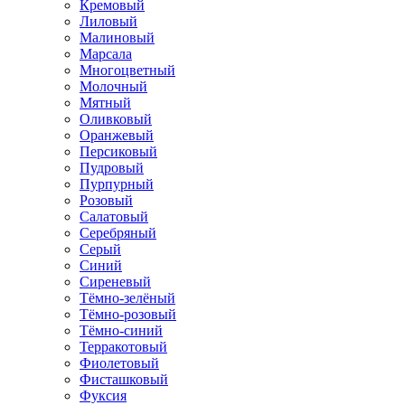
Кремовый
Лиловый
Малиновый
Марсала
Многоцветный
Молочный
Мятный
Оливковый
Оранжевый
Персиковый
Пудровый
Пурпурный
Розовый
Салатовый
Серебряный
Серый
Синий
Сиреневый
Тёмно-зелёный
Тёмно-розовый
Тёмно-синий
Терракотовый
Фиолетовый
Фисташковый
Фуксия