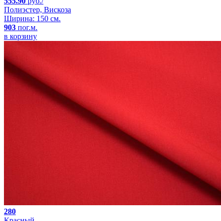
555.90
руб./
Полиэстер, Вискоза
Ширина: 150 см.
903
пог.м.
в корзину
280
Красный