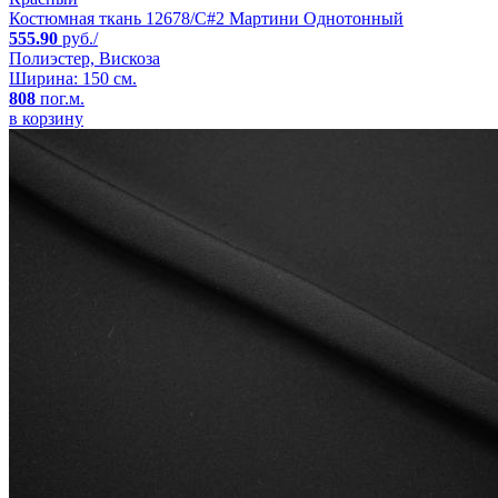
Костюмная ткань 12678/C#2 Мартини Однотонный
555.90
руб./
Полиэстер, Вискоза
Ширина: 150 см.
808
пог.м.
в корзину