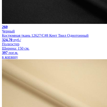
260
Черный
Костюмная ткань 12627/C#8 Кент Твил Однотонный
324.70
руб./
Полиэстер
Ширина: 150 см.
397
пог.м.
в корзину