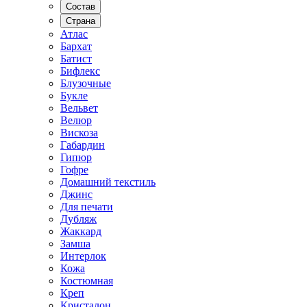
Состав
Страна
Атлас
Бархат
Батист
Бифлекс
Блузочные
Букле
Вельвет
Велюр
Вискоза
Габардин
Гипюр
Гофре
Домашний текстиль
Джинс
Для печати
Дубляж
Жаккард
Замша
Интерлок
Кожа
Костюмная
Креп
Кристалон