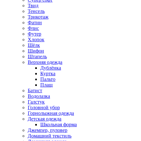
Твид
Тенсель
Трикотаж
Фатин
Флис
Футер
Хлопок
Шёлк
Шифон
Штапель
Верхняя одежда
Дублёнка
Куртка
Пальто
Плащ
Батист
Водолазка
Галстук
Головной убор
Горнолыжная одежда
Детская одежда
Школьная форма
Джемпер, пуловер
Домашний текстиль