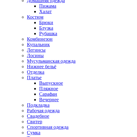
Домашняя одежда
Пижама
Халат
Костюм
Брюки
Блузка
Рубашка
Комбинезон
Купальник
Легинсы
Лосины
Мусульманская одежда
Нижнее бельё
Отделка
Платье
Выпускное
Пляжное
Сарафан
Вечернее
Подкладка
Рабочая одежда
Свадебное
Свитер
Спортивная одежда
Сумка