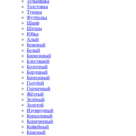
Тельняшка
Толстовка
Туника
Футболка
Шарф
Шторы
Юбка
Алый
Бежевый
Белый
Бирюзовый
Блестящий
Болотный
Бордовый
Бронзовый
Голубой
Горчичный
Жёлтый
Зелёный
Золотой
Изумрудный
Коралловый
Коричневый
Кофейный
Красный