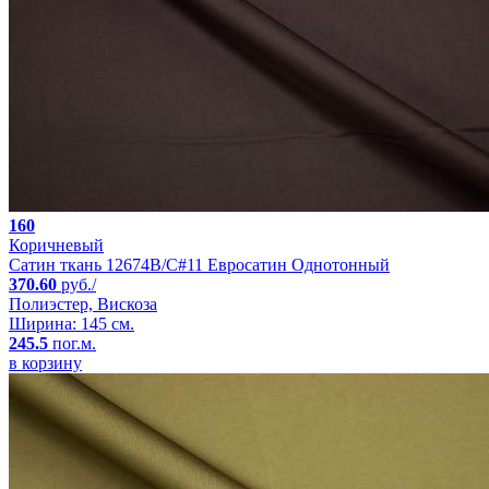
160
Коричневый
Сатин ткань 12674B/C#11 Евросатин Однотонный
370.60
руб./
Полиэстер, Вискоза
Ширина: 145 см.
245.5
пог.м.
в корзину