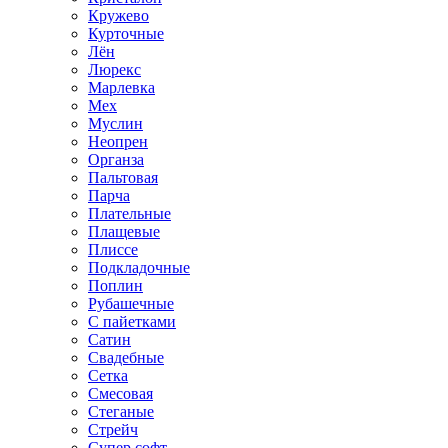
Кружево
Курточные
Лён
Люрекс
Марлевка
Мех
Муслин
Неопрен
Органза
Пальтовая
Парча
Плательные
Плащевые
Плиссе
Подкладочные
Поплин
Рубашечные
С пайетками
Сатин
Свадебные
Сетка
Смесовая
Стеганые
Стрейч
Супер софт