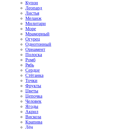
Купон
Леопард
Листья
Меланж
Милитари
Море
Мраморный
Огурец
Однотонный
Орнамент
Полоска
Ромб
Рябь
Сердце
Стёганка
Точки
Фрукты
Цветы
Цепочка
Человек
Ягоды
Акрил
Вискоза
Крапива
Лён