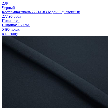
230
Черный
Костюмная ткань 7721/C#3 Барби Однотонный
277.95
руб./
Полиэстер
Ширина: 150 см.
5495
пог.м.
в корзину