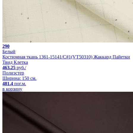
290
Белый
Костюмная ткань 1361-15141/C#1(VT50310) Жаккард Пайетки
Твид Клетка
463.25
руб./
Полиэстер
Ширина: 150 см.
481.4
пог.м.
в корзину