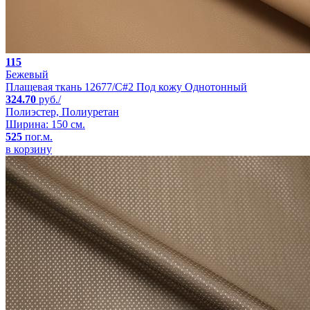
115
Бежевый
Плащевая ткань 12677/C#2 Под кожу Однотонный
324.70
руб./
Полиэстер, Полиуретан
Ширина: 150 см.
525
пог.м.
в корзину