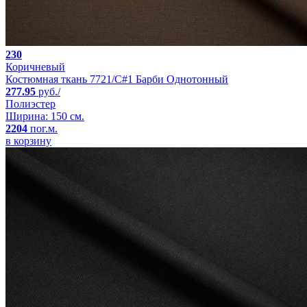
230
Коричневый
Костюмная ткань 7721/C#1 Барби Однотонный
277.95
руб./
Полиэстер
Ширина: 150 см.
2204
пог.м.
в корзину