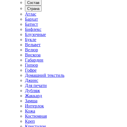
Состав
Страна
Атлас
Бархат
Батист
Бифлекс
Блузочные
Букле
Вельвет
Велюр
Вискоза
Габардин
Гипюр
Гофре
Домашний текстиль
Джинс
Для печати
Дубляж
Жаккард
Замша
Интерлок
Кожа
Костюмная
Креп
Кристалон