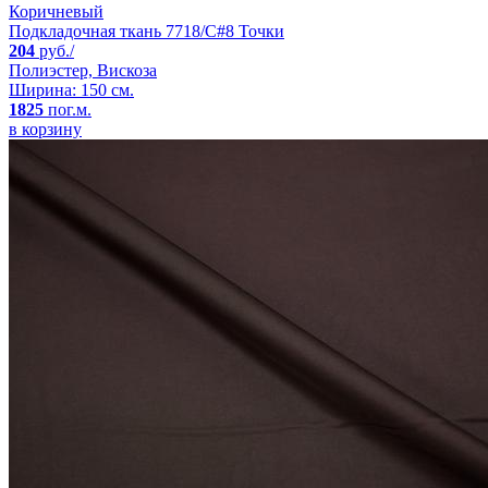
Коричневый
Подкладочная ткань 7718/C#8 Точки
204
руб./
Полиэстер, Вискоза
Ширина: 150 см.
1825
пог.м.
в корзину