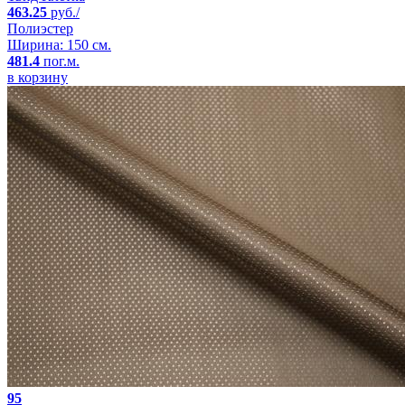
463.25
руб./
Полиэстер
Ширина: 150 см.
481.4
пог.м.
в корзину
95