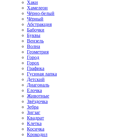
Хаки
Хамелеон
Чёрно-белый
Чёрный
Абстракция
Бабочки
Буквы
Вензель
Волна
Геометрия
Город
Горох
Графика
Гусиная лапка
Детский
Диагональ
Елочка
Животные
Звёздочка
Зебра
Зигзаг
Квадрат
Клетка
Косичка
Крокодил