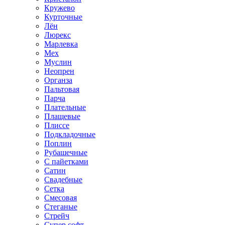
Кружево
Курточные
Лён
Люрекс
Марлевка
Мех
Муслин
Неопрен
Органза
Пальтовая
Парча
Плательные
Плащевые
Плиссе
Подкладочные
Поплин
Рубашечные
С пайетками
Сатин
Свадебные
Сетка
Смесовая
Стеганые
Стрейч
Супер софт