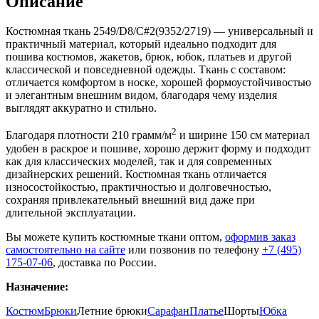
Описание
Костюмная ткань 2549/D8/C#2(9352/2719) — универсальный и
практичный материал, который идеально подходит для
пошива костюмов, жакетов, брюк, юбок, платьев и другой
классической и повседневной одежды. Ткань с составом:
отличается комфортом в носке, хорошей формоустойчивостью
и элегантным внешним видом, благодаря чему изделия
выглядят аккуратно и стильно.
2
Благодаря плотности 210 грамм/м
и ширине 150 см материал
удобен в раскрое и пошиве, хорошо держит форму и подходит
как для классических моделей, так и для современных
дизайнерских решений. Костюмная ткань отличается
износостойкостью, практичностью и долговечностью,
сохраняя привлекательный внешний вид даже при
длительной эксплуатации.
Вы можете купить костюмные ткани оптом,
оформив заказ
самостоятельно на сайте
или позвонив по телефону
+7 (495)
175-07-06
, доставка по России.
Назначение:
Костюм
Брюки
Летние брюки
Сарафан
Платье
Шорты
Юбка