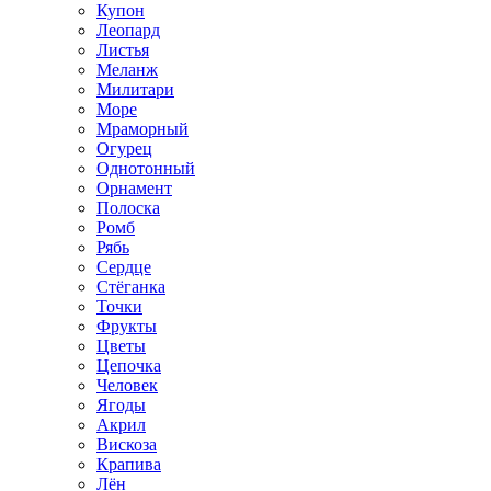
Купон
Леопард
Листья
Меланж
Милитари
Море
Мраморный
Огурец
Однотонный
Орнамент
Полоска
Ромб
Рябь
Сердце
Стёганка
Точки
Фрукты
Цветы
Цепочка
Человек
Ягоды
Акрил
Вискоза
Крапива
Лён