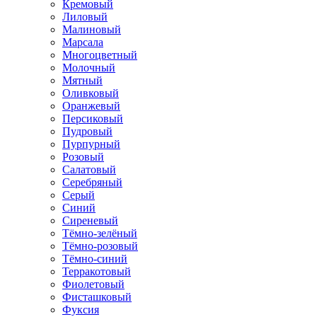
Кремовый
Лиловый
Малиновый
Марсала
Многоцветный
Молочный
Мятный
Оливковый
Оранжевый
Персиковый
Пудровый
Пурпурный
Розовый
Салатовый
Серебряный
Серый
Синий
Сиреневый
Тёмно-зелёный
Тёмно-розовый
Тёмно-синий
Терракотовый
Фиолетовый
Фисташковый
Фуксия