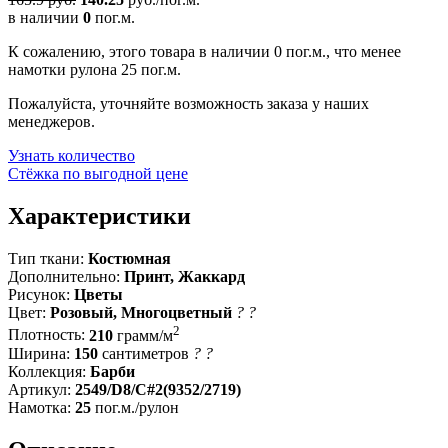
в наличии
0
пог.м.
К сожалению, этого товара в наличии 0 пог.м., что менее
намотки рулона 25 пог.м.
Пожалуйста, уточняйте возможность заказа у наших
менеджеров.
Узнать количество
Стёжка по выгодной цене
Характеристики
Тип ткани:
Костюмная
Дополнительно:
Принт, Жаккард
Рисунок:
Цветы
Цвет:
Розовый, Многоцветный
?
?
2
Плотность:
210
грамм/м
Ширина:
150
сантиметров
?
?
Коллекция:
Барби
Артикул:
2549/D8/C#2(9352/2719)
Намотка:
25
пог.м./рулон