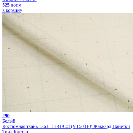
525
пог.м.
в корзину
290
Белый
Костюмная ткань 1361-15141/C#1(VT50310) Жаккард Пайетки
Твид Клетка