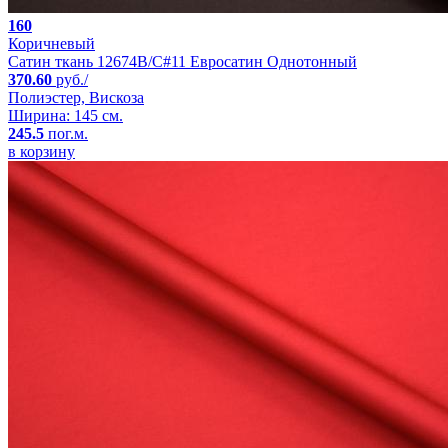
160
Коричневый
Сатин ткань 12674B/C#11 Евросатин Однотонный
370.60
руб./
Полиэстер, Вискоза
Ширина: 145 см.
245.5
пог.м.
в корзину