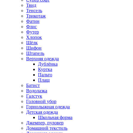
Твид
Тенсель
Трикотаж
Фатин
Флис
Футер
Хлопок
Шёлк
Шифон
Штапель
Верхняя одежда
Дублёнка
Куртка
Пальто
Плащ
Батист
Водолазка
Галстук
Головной убор
Горнолыжная одежда
Детская одежда
Школьная форма
Джемпер, пуловер
Домашний текстиль