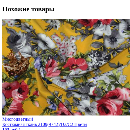
Похожие товары
Многоцветный
Костюмная ткань 2109(9742)/D3/C2 Цветы
153
руб./