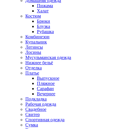
Домашняя одежда
Пижама
Халат
Костюм
Брюки
Блузка
Рубашка
Комбинезон
Купальник
Легинсы
Лосины
Мусульманская одежда
Нижнее бельё
Отделка
Платье
Выпускное
Пляжное
Сарафан
Вечернее
Подкладка
Рабочая одежда
Свадебное
Свитер
Спортивная одежда
Сумка