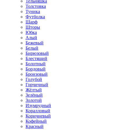
Тельняшка
Толстовка
Туника
Футболка
Шарф
Шторы
Юбка
Алый
Бежевый
Белый
Бирюзовый
Блестящий
Болотный
Бордовый
Бронзовый
Голубой
Горчичный
Жёлтый
Зелёный
Золотой
Изумрудный
Коралловый
Коричневый
Кофейный
Красный