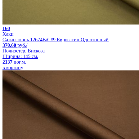
160
Хаки
Сатин ткань 12674B/C#9 Евросатин Однотонный
370.60
руб./
Полиэстер, Вискоза
Ширина: 145 см.
2137
пог.м.
в корзину