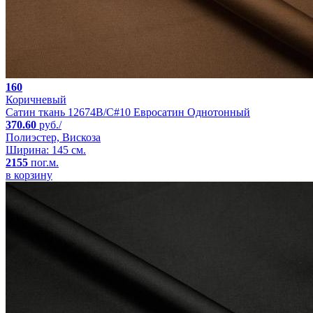
160
Коричневый
Сатин ткань 12674B/C#10 Евросатин Однотонный
370.60
руб./
Полиэстер, Вискоза
Ширина: 145 см.
2155
пог.м.
в корзину