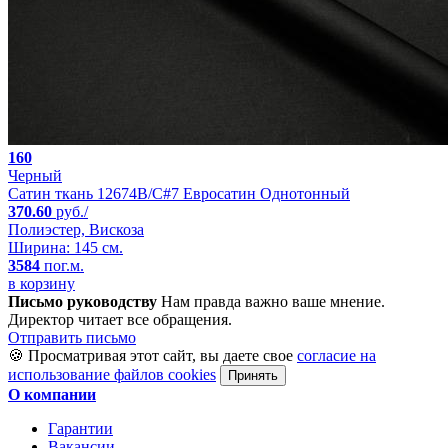
160
Черный
Сатин ткань 12674B/C#7 Евросатин Однотонный
370.60
руб./
Полиэстер, Вискоза
Ширина: 145 см.
3584
пог.м.
в корзину
Письмо руководству
Нам правда важно ваше мнение.
Директор читает все обращения.
Отправить письмо
🍪 Просматривая этот сайт, вы даете свое
согласие на
использование файлов cookies
Принять
О компании
Гарантии
Вакансии