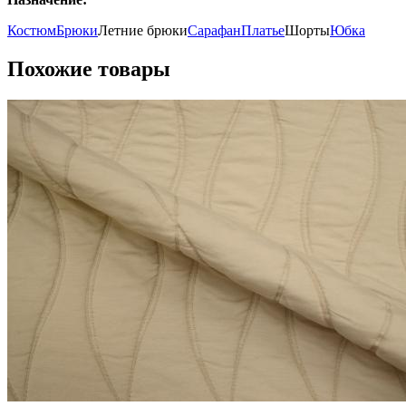
Костюм
Брюки
Летние брюки
Сарафан
Платье
Шорты
Юбка
Похожие товары