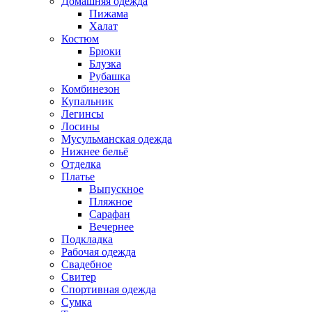
Домашняя одежда
Пижама
Халат
Костюм
Брюки
Блузка
Рубашка
Комбинезон
Купальник
Легинсы
Лосины
Мусульманская одежда
Нижнее бельё
Отделка
Платье
Выпускное
Пляжное
Сарафан
Вечернее
Подкладка
Рабочая одежда
Свадебное
Свитер
Спортивная одежда
Сумка