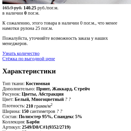
165.9 руб.
140.25
руб./пог.м.
в наличии
0
пог.м.
К сожалению, этого товара в наличии 0 пог.м., что менее
намотки рулона 25 пог.м.
Пожалуйста, уточняйте возможность заказа у наших
менеджеров.
Узнать количество
Стёжка по выгодной цене
Характеристики
Тип ткани:
Костюмная
Дополнительно:
Принт, Жаккард, Стрейч
Рисунок:
Цветы, Абстракция
Цвет:
Белый, Многоцветный
?
?
2
Плотность:
210
грамм/м
Ширина:
150
сантиметров
?
?
Состав:
Полиэстер 95%, Спандекс 5%
Коллекция:
Барби
Артикул:
2549/D8/C#1(9352/2719)