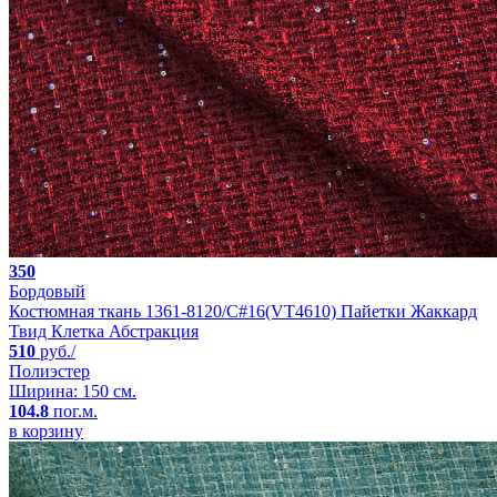
350
Бордовый
Костюмная ткань 1361-8120/C#16(VT4610) Пайетки Жаккард
Твид Клетка Абстракция
510
руб./
Полиэстер
Ширина: 150 см.
104.8
пог.м.
в корзину