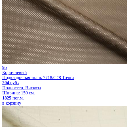
95
Коричневый
Подкладочная ткань 7718/C#8 Точки
204
руб./
Полиэстер, Вискоза
Ширина: 150 см.
1825
пог.м.
в корзину