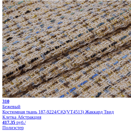
310
Бежевый
Костюмная ткань 187-9224/C#2(VT4513) Жаккард Твид
Клетка Абстракция
417.35
руб./
Полиэстер