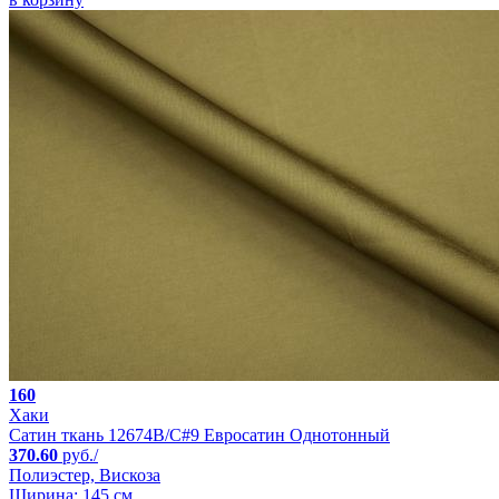
160
Хаки
Сатин ткань 12674B/C#9 Евросатин Однотонный
370.60
руб./
Полиэстер, Вискоза
Ширина: 145 см.