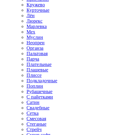
Кружево
Курточные
Лён
Люрекс
Марлевка
Мех
Муслин
Неопрен
Органза
Пальтовая
Парча
Плательные
Плащевые
Плиссе
Подкладочные
Поплин
Рубашечные
С пайетками
Сатин
Свадебные
Сетка
Смесовая
Стеганые
Стрейч
Супер софт