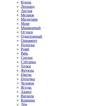
Купон
Леопард
Листья
Меланж
Милитари
Море
Мраморный
Огурец
Однотонный
Орнамент
Полоска
Ромб
Рябь
Сердце
Стёганка
Точки
Фрукты
Цветы
Цепочка
Человек
Ягоды
Акрил
Вискоза
Крапива
Лён