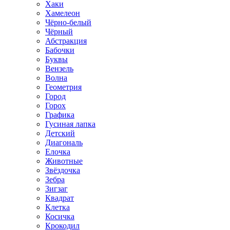
Хаки
Хамелеон
Чёрно-белый
Чёрный
Абстракция
Бабочки
Буквы
Вензель
Волна
Геометрия
Город
Горох
Графика
Гусиная лапка
Детский
Диагональ
Елочка
Животные
Звёздочка
Зебра
Зигзаг
Квадрат
Клетка
Косичка
Крокодил