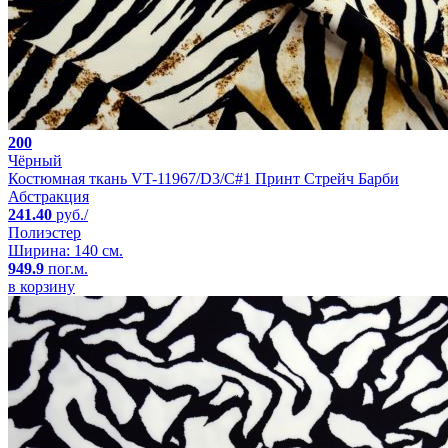
200
Чёрный
Костюмная ткань VT-11967/D3/C#1 Принт Стрейч Барби
Абстракция
241.40
руб./
Полиэстер
Ширина: 140 см.
949.9
пог.м.
в корзину