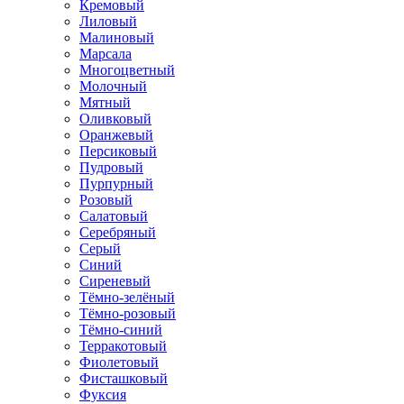
Кремовый
Лиловый
Малиновый
Марсала
Многоцветный
Молочный
Мятный
Оливковый
Оранжевый
Персиковый
Пудровый
Пурпурный
Розовый
Салатовый
Серебряный
Серый
Синий
Сиреневый
Тёмно-зелёный
Тёмно-розовый
Тёмно-синий
Терракотовый
Фиолетовый
Фисташковый
Фуксия