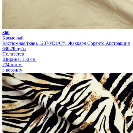
360
Кремовый
Костюмная ткань 12370/D1/C#1 Жаккард Соренто Абстракция
630.70
руб./
Полиэстер
Ширина: 150 см.
274
пог.м.
в корзину