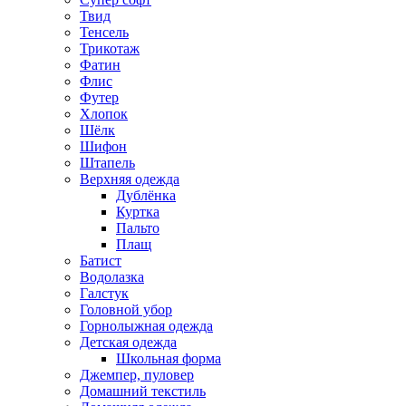
Твид
Тенсель
Трикотаж
Фатин
Флис
Футер
Хлопок
Шёлк
Шифон
Штапель
Верхняя одежда
Дублёнка
Куртка
Пальто
Плащ
Батист
Водолазка
Галстук
Головной убор
Горнолыжная одежда
Детская одежда
Школьная форма
Джемпер, пуловер
Домашний текстиль