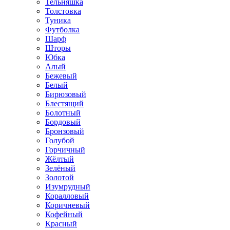
Тельняшка
Толстовка
Туника
Футболка
Шарф
Шторы
Юбка
Алый
Бежевый
Белый
Бирюзовый
Блестящий
Болотный
Бордовый
Бронзовый
Голубой
Горчичный
Жёлтый
Зелёный
Золотой
Изумрудный
Коралловый
Коричневый
Кофейный
Красный