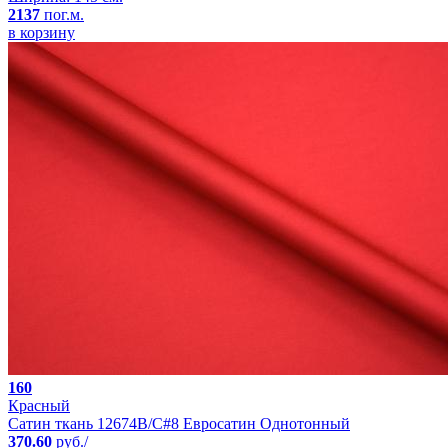
2137
пог.м.
в корзину
160
Красный
Сатин ткань 12674B/C#8 Евросатин Однотонный
370.60
руб./