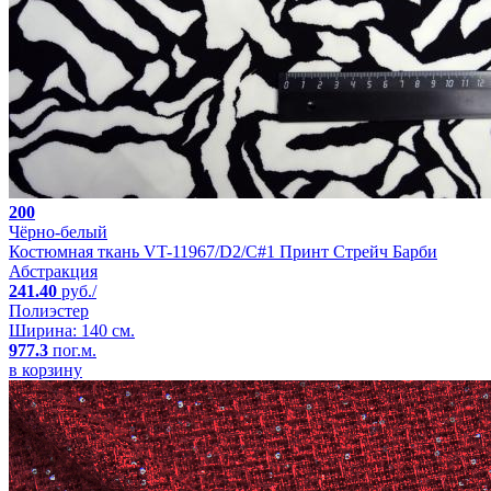
200
Чёрно-белый
Костюмная ткань VT-11967/D2/C#1 Принт Стрейч Барби
Абстракция
241.40
руб./
Полиэстер
Ширина: 140 см.
977.3
пог.м.
в корзину