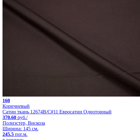
160
Коричневый
Сатин ткань 12674B/C#11 Евросатин Однотонный
370.60
руб./
Полиэстер, Вискоза
Ширина: 145 см.
245.5
пог.м.
в корзину