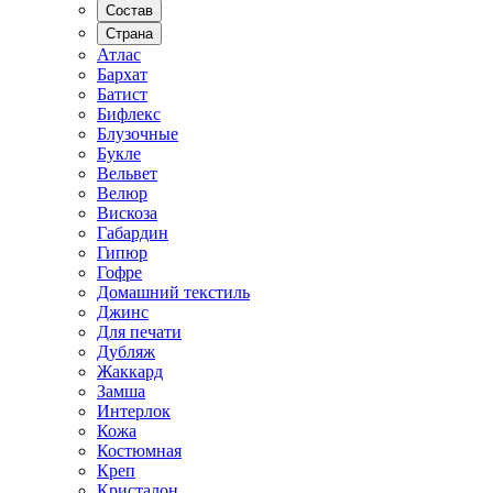
Состав
Страна
Атлас
Бархат
Батист
Бифлекс
Блузочные
Букле
Вельвет
Велюр
Вискоза
Габардин
Гипюр
Гофре
Домашний текстиль
Джинс
Для печати
Дубляж
Жаккард
Замша
Интерлок
Кожа
Костюмная
Креп
Кристалон