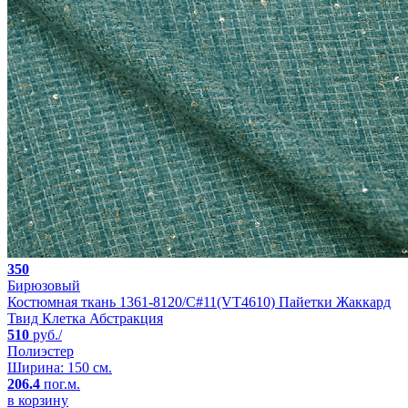
350
Бирюзовый
Костюмная ткань 1361-8120/C#11(VT4610) Пайетки Жаккард
Твид Клетка Абстракция
510
руб./
Полиэстер
Ширина: 150 см.
206.4
пог.м.
в корзину