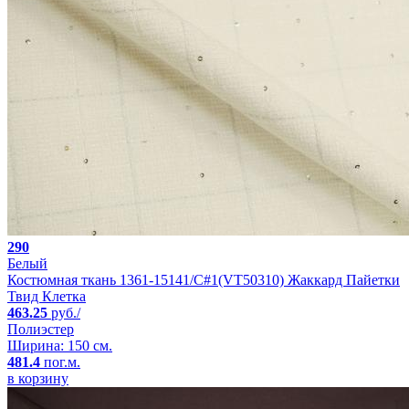
290
Белый
Костюмная ткань 1361-15141/C#1(VT50310) Жаккард Пайетки
Твид Клетка
463.25
руб./
Полиэстер
Ширина: 150 см.
481.4
пог.м.
в корзину