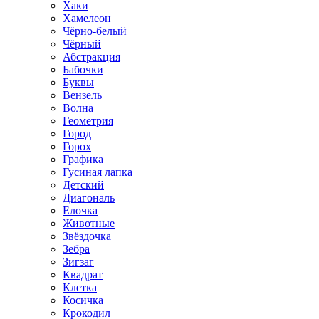
Хаки
Хамелеон
Чёрно-белый
Чёрный
Абстракция
Бабочки
Буквы
Вензель
Волна
Геометрия
Город
Горох
Графика
Гусиная лапка
Детский
Диагональ
Елочка
Животные
Звёздочка
Зебра
Зигзаг
Квадрат
Клетка
Косичка
Крокодил