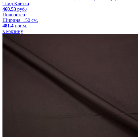
Твид Клетка
460.53
руб./
Полиэстер
Ширина: 150 см.
481.4
пог.м.
в корзину