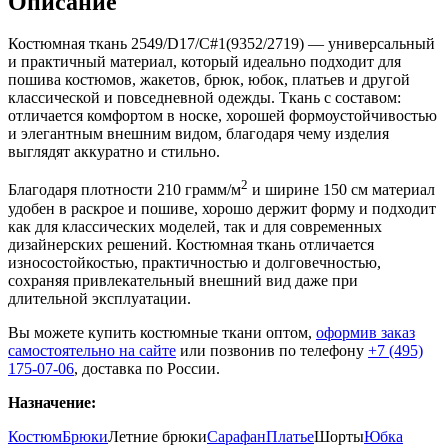
Описание
Костюмная ткань 2549/D17/C#1(9352/2719) — универсальный
и практичный материал, который идеально подходит для
пошива костюмов, жакетов, брюк, юбок, платьев и другой
классической и повседневной одежды. Ткань с составом:
отличается комфортом в носке, хорошей формоустойчивостью
и элегантным внешним видом, благодаря чему изделия
выглядят аккуратно и стильно.
2
Благодаря плотности 210 грамм/м
и ширине 150 см материал
удобен в раскрое и пошиве, хорошо держит форму и подходит
как для классических моделей, так и для современных
дизайнерских решений. Костюмная ткань отличается
износостойкостью, практичностью и долговечностью,
сохраняя привлекательный внешний вид даже при
длительной эксплуатации.
Вы можете купить костюмные ткани оптом,
оформив заказ
самостоятельно на сайте
или позвонив по телефону
+7 (495)
175-07-06
, доставка по России.
Назначение:
Костюм
Брюки
Летние брюки
Сарафан
Платье
Шорты
Юбка