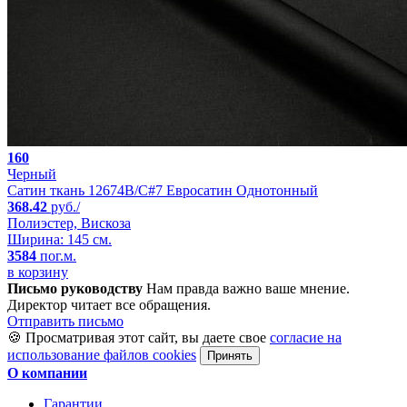
160
Черный
Сатин ткань 12674B/C#7 Евросатин Однотонный
368.42
руб./
Полиэстер, Вискоза
Ширина: 145 см.
3584
пог.м.
в корзину
Письмо руководству
Нам правда важно ваше мнение.
Директор читает все обращения.
Отправить письмо
🍪 Просматривая этот сайт, вы даете свое
согласие на
использование файлов cookies
Принять
О компании
Гарантии