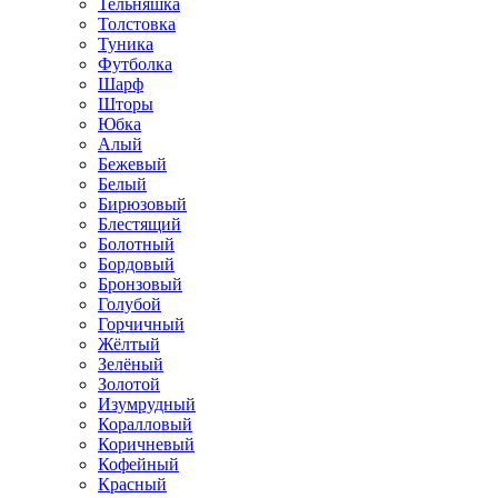
Тельняшка
Толстовка
Туника
Футболка
Шарф
Шторы
Юбка
Алый
Бежевый
Белый
Бирюзовый
Блестящий
Болотный
Бордовый
Бронзовый
Голубой
Горчичный
Жёлтый
Зелёный
Золотой
Изумрудный
Коралловый
Коричневый
Кофейный
Красный