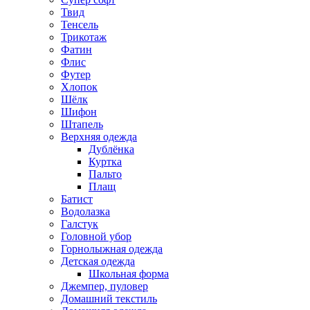
Твид
Тенсель
Трикотаж
Фатин
Флис
Футер
Хлопок
Шёлк
Шифон
Штапель
Верхняя одежда
Дублёнка
Куртка
Пальто
Плащ
Батист
Водолазка
Галстук
Головной убор
Горнолыжная одежда
Детская одежда
Школьная форма
Джемпер, пуловер
Домашний текстиль