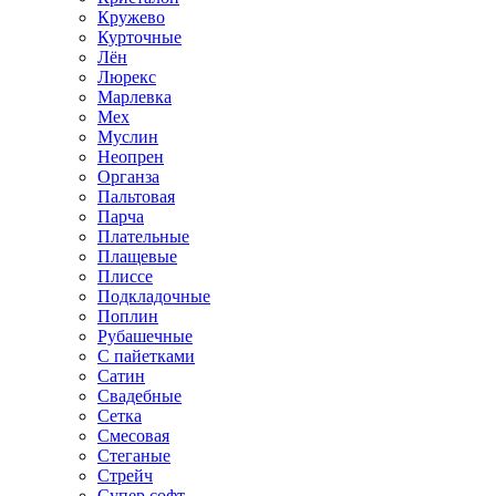
Кружево
Курточные
Лён
Люрекс
Марлевка
Мех
Муслин
Неопрен
Органза
Пальтовая
Парча
Плательные
Плащевые
Плиссе
Подкладочные
Поплин
Рубашечные
С пайетками
Сатин
Свадебные
Сетка
Смесовая
Стеганые
Стрейч
Супер софт