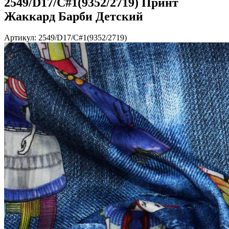
2549/D17/C#1(9352/2719) Принт
Жаккард Барби Детский
Артикул: 2549/D17/C#1(9352/2719)