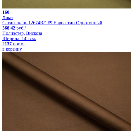
160
Хаки
Сатин ткань 12674B/C#9 Евросатин Однотонный
368.42
руб./
Полиэстер, Вискоза
Ширина: 145 см.
2137
пог.м.
в корзину