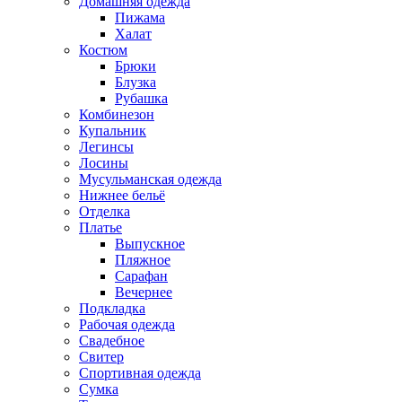
Домашняя одежда
Пижама
Халат
Костюм
Брюки
Блузка
Рубашка
Комбинезон
Купальник
Легинсы
Лосины
Мусульманская одежда
Нижнее бельё
Отделка
Платье
Выпускное
Пляжное
Сарафан
Вечернее
Подкладка
Рабочая одежда
Свадебное
Свитер
Спортивная одежда
Сумка