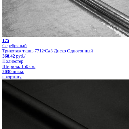
175
Серебряный
Трикотаж ткань 7712/C#3 Диско Однотонный
368.42
руб./
Полиэстер
Ширина: 150 см.
2030
пог.м.
в корзину