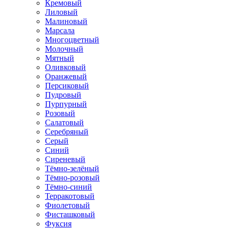
Кремовый
Лиловый
Малиновый
Марсала
Многоцветный
Молочный
Мятный
Оливковый
Оранжевый
Персиковый
Пудровый
Пурпурный
Розовый
Салатовый
Серебряный
Серый
Синий
Сиреневый
Тёмно-зелёный
Тёмно-розовый
Тёмно-синий
Терракотовый
Фиолетовый
Фисташковый
Фуксия