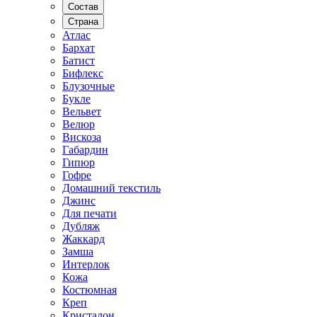
Состав
Страна
Атлас
Бархат
Батист
Бифлекс
Блузочные
Букле
Вельвет
Велюр
Вискоза
Габардин
Гипюр
Гофре
Домашний текстиль
Джинс
Для печати
Дубляж
Жаккард
Замша
Интерлок
Кожа
Костюмная
Креп
Кристалон