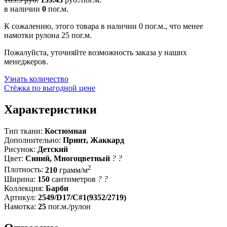
в наличии
0
пог.м.
К сожалению, этого товара в наличии 0 пог.м., что менее
намотки рулона 25 пог.м.
Пожалуйста, уточняйте возможность заказа у наших
менеджеров.
Узнать количество
Стёжка по выгодной цене
Характеристики
Тип ткани:
Костюмная
Дополнительно:
Принт, Жаккард
Рисунок:
Детский
Цвет:
Синий, Многоцветный
?
?
2
Плотность:
210
грамм/м
Ширина:
150
сантиметров
?
?
Коллекция:
Барби
Артикул:
2549/D17/C#1(9352/2719)
Намотка:
25
пог.м./рулон