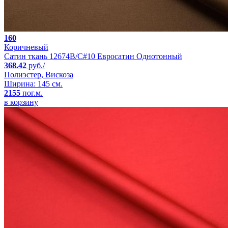
160
Коричневый
Сатин ткань 12674B/C#10 Евросатин Однотонный
368.42
руб./
Полиэстер, Вискоза
Ширина: 145 см.
2155
пог.м.
в корзину