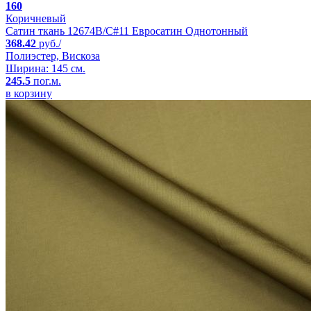
160
Коричневый
Сатин ткань 12674B/C#11 Евросатин Однотонный
368.42
руб./
Полиэстер, Вискоза
Ширина: 145 см.
245.5
пог.м.
в корзину