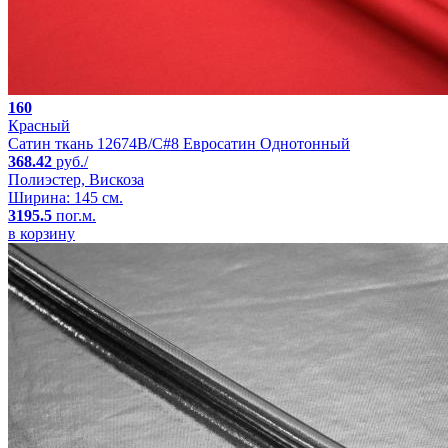
160
Красный
Сатин ткань 12674B/C#8 Евросатин Однотонный
368.42
руб./
Полиэстер, Вискоза
Ширина: 145 см.
3195.5
пог.м.
в корзину