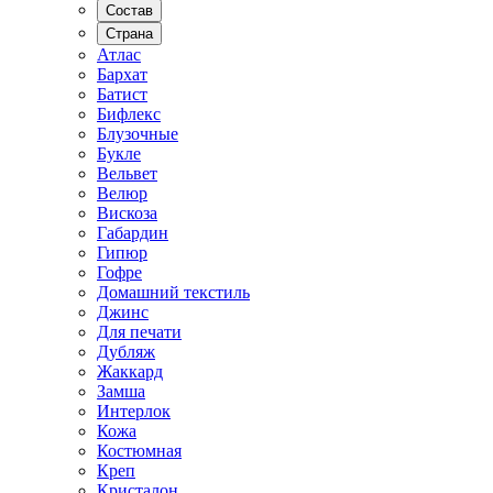
Состав
Страна
Атлас
Бархат
Батист
Бифлекс
Блузочные
Букле
Вельвет
Велюр
Вискоза
Габардин
Гипюр
Гофре
Домашний текстиль
Джинс
Для печати
Дубляж
Жаккард
Замша
Интерлок
Кожа
Костюмная
Креп
Кристалон