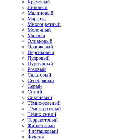
Кремовый
Лиловый
Малиновый
Марсала
Многоцветный
Молочный
Мятный
Оливковый
Оранжевый
Персиковый
Пудровый
Пурпурный
Розовый
Салатовый
Серебряный
Серый
Синий
Сиреневый
Тёмно-зелёный
Тёмно-розовый
Тёмно-синий
Терракотовый
Фиолетовый
Фисташковый
Фуксия