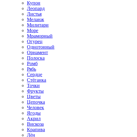
Купон
Леопард
Листья
Меланж
Милитари
Море
Мраморный
Огурец
Однотонный
Орнамент
Полоска
Ромб
Рябь
Сердце
Стёганка
Точки
Фрукты
Цветы
Цепочка
Человек
Ягоды
Акрил
Вискоза
Крапива
Лён