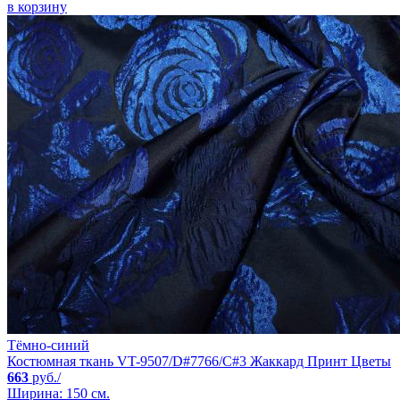
в корзину
Тёмно-синий
Костюмная ткань VT-9507/D#7766/C#3 Жаккард Принт Цветы
663
руб./
Ширина: 150 см.