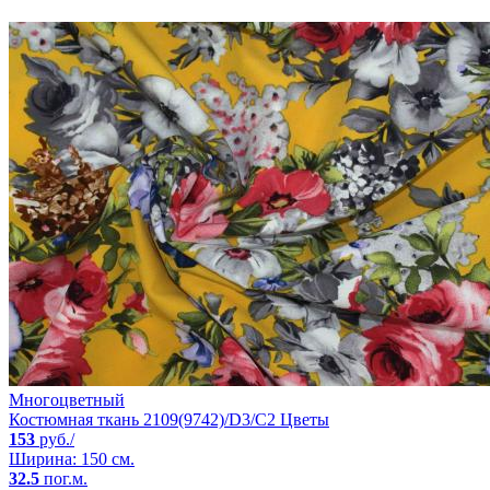
Многоцветный
Костюмная ткань 2109(9742)/D3/C2 Цветы
153
руб./
Ширина: 150 см.
32.5
пог.м.