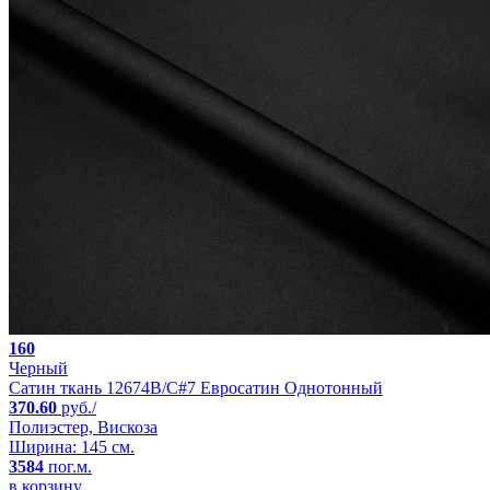
160
Черный
Сатин ткань 12674B/C#7 Евросатин Однотонный
370.60
руб./
Полиэстер, Вискоза
Ширина: 145 см.
3584
пог.м.
в корзину