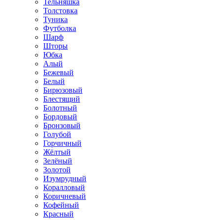
Тельняшка
Толстовка
Туника
Футболка
Шарф
Шторы
Юбка
Алый
Бежевый
Белый
Бирюзовый
Блестящий
Болотный
Бордовый
Бронзовый
Голубой
Горчичный
Жёлтый
Зелёный
Золотой
Изумрудный
Коралловый
Коричневый
Кофейный
Красный