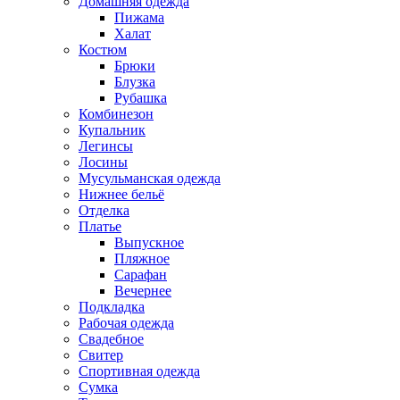
Домашняя одежда
Пижама
Халат
Костюм
Брюки
Блузка
Рубашка
Комбинезон
Купальник
Легинсы
Лосины
Мусульманская одежда
Нижнее бельё
Отделка
Платье
Выпускное
Пляжное
Сарафан
Вечернее
Подкладка
Рабочая одежда
Свадебное
Свитер
Спортивная одежда
Сумка