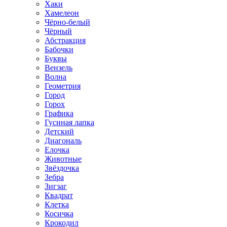
Хаки
Хамелеон
Чёрно-белый
Чёрный
Абстракция
Бабочки
Буквы
Вензель
Волна
Геометрия
Город
Горох
Графика
Гусиная лапка
Детский
Диагональ
Елочка
Животные
Звёздочка
Зебра
Зигзаг
Квадрат
Клетка
Косичка
Крокодил