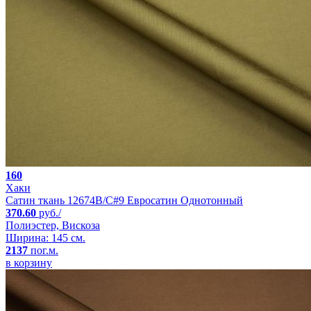
160
Хаки
Сатин ткань 12674B/C#9 Евросатин Однотонный
370.60
руб./
Полиэстер, Вискоза
Ширина: 145 см.
2137
пог.м.
в корзину