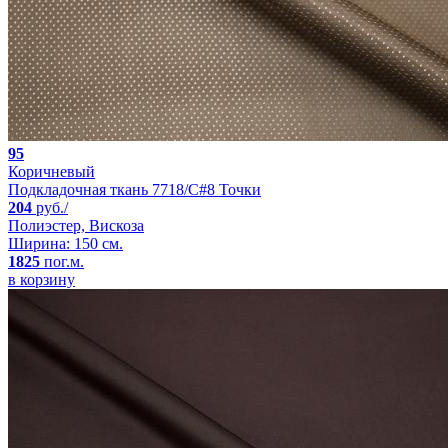
95
Коричневый
Подкладочная ткань 7718/C#8 Точки
204
руб./
Полиэстер, Вискоза
Ширина: 150 см.
1825
пог.м.
в корзину