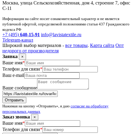
Москва, улица Сельскохозяйственная, дом 4, строение 7, офис
С-11
Информация на сайте носит ознакомительный характер и не является
публичной офертой, определяемой положениями статьи 437 Гражданского
кодекса РФ
+7 (495)
640-15-91
info@lavistatextile.ru
Telegram-канал
Широкий выбор материалов -
все товары
.
Карта сайта
Опт
недорого от производителя
Заявка
×
Ваше имя
*
Телефон для связи
*
Ваш e-mail
Ваше сообщение
Нажимая на кнопку «Отправить», я даю
согласие на обработку
персональных данных
Заказ звонка
×
Ваше имя
*
Телефон для связи
*