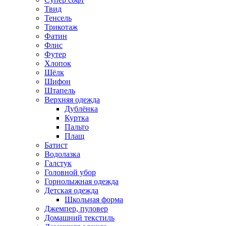
Твид
Тенсель
Трикотаж
Фатин
Флис
Футер
Хлопок
Шёлк
Шифон
Штапель
Верхняя одежда
Дублёнка
Куртка
Пальто
Плащ
Батист
Водолазка
Галстук
Головной убор
Горнолыжная одежда
Детская одежда
Школьная форма
Джемпер, пуловер
Домашний текстиль