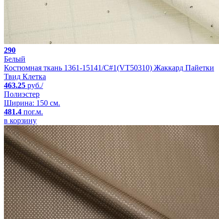
290
Белый
Костюмная ткань 1361-15141/C#1(VT50310) Жаккард Пайетки
Твид Клетка
463.25
руб./
Полиэстер
Ширина: 150 см.
481.4
пог.м.
в корзину