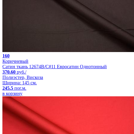
160
Коричневый
Сатин ткань 12674B/C#11 Евросатин Однотонный
370.60
руб./
Полиэстер, Вискоза
Ширина: 145 см.
245.5
пог.м.
в корзину