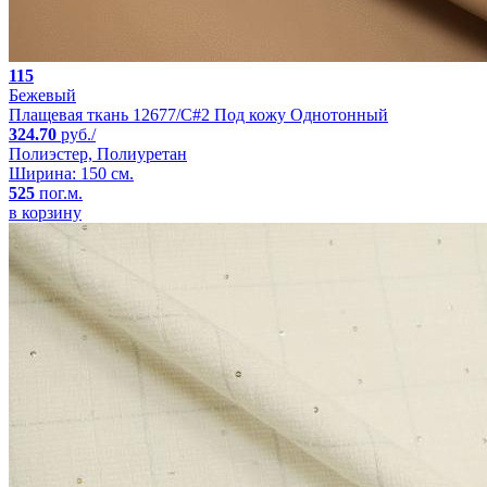
115
Бежевый
Плащевая ткань 12677/C#2 Под кожу Однотонный
324.70
руб./
Полиэстер, Полиуретан
Ширина: 150 см.
525
пог.м.
в корзину