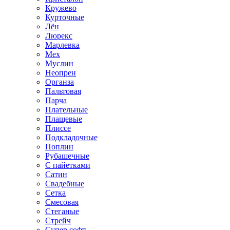
Кружево
Курточные
Лён
Люрекс
Марлевка
Мех
Муслин
Неопрен
Органза
Пальтовая
Парча
Плательные
Плащевые
Плиссе
Подкладочные
Поплин
Рубашечные
С пайетками
Сатин
Свадебные
Сетка
Смесовая
Стеганые
Стрейч
Супер софт