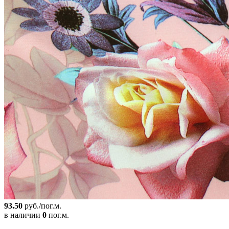
93.50
руб./пог.м.
в наличии
0
пог.м.