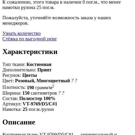
К сожалению, этого товара в наличии 0 пог.м., что менее
намотки рулона 25 пог.м.
Пожалуйста, уточняйте возможность заказа у наших
менеджеров.
Узнать количество
Стёжка по выгодной цене
Характеристики
Тип ткани:
Костюмная
Дополнительно:
Принт
Рисунок:
Цветы
Цвет:
Розовый, Многоцветный
?
?
2
Плотность:
190
грамм/м
Ширина:
150
сантиметров
?
?
Состав:
Полиэстер 100%
Артикул:
VT-9769/D5/C#1
Намотка:
25
пог.м./рулон
Описание
Костюмная ткань VT-9769/D5/C#1 — универсальный и