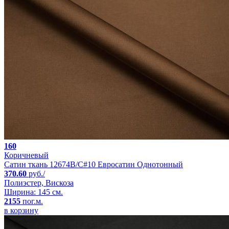
160
Коричневый
Сатин ткань 12674B/C#10 Евросатин Однотонный
370.60
руб./
Полиэстер, Вискоза
Ширина: 145 см.
2155
пог.м.
в корзину