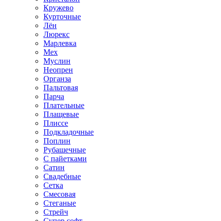
Кружево
Курточные
Лён
Люрекс
Марлевка
Мех
Муслин
Неопрен
Органза
Пальтовая
Парча
Плательные
Плащевые
Плиссе
Подкладочные
Поплин
Рубашечные
С пайетками
Сатин
Свадебные
Сетка
Смесовая
Стеганые
Стрейч
Супер софт