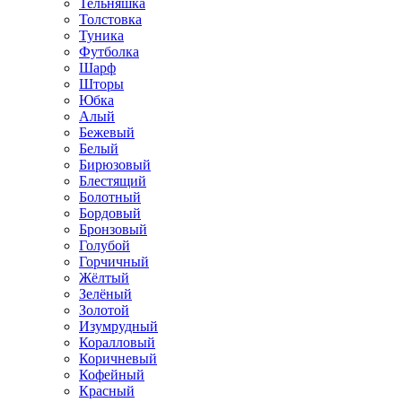
Тельняшка
Толстовка
Туника
Футболка
Шарф
Шторы
Юбка
Алый
Бежевый
Белый
Бирюзовый
Блестящий
Болотный
Бордовый
Бронзовый
Голубой
Горчичный
Жёлтый
Зелёный
Золотой
Изумрудный
Коралловый
Коричневый
Кофейный
Красный