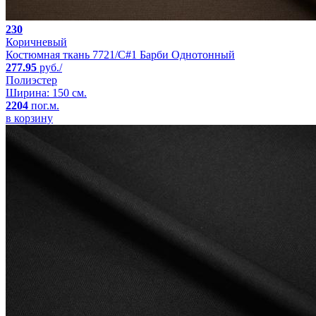
230
Коричневый
Костюмная ткань 7721/C#1 Барби Однотонный
277.95
руб./
Полиэстер
Ширина: 150 см.
2204
пог.м.
в корзину