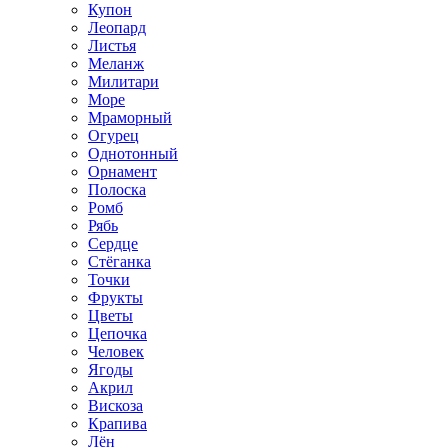
Купон
Леопард
Листья
Меланж
Милитари
Море
Мраморный
Огурец
Однотонный
Орнамент
Полоска
Ромб
Рябь
Сердце
Стёганка
Точки
Фрукты
Цветы
Цепочка
Человек
Ягоды
Акрил
Вискоза
Крапива
Лён