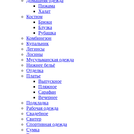
Домашняя одежда
Пижама
Халат
Костюм
Брюки
Блузка
Рубашка
Комбинезон
Купальник
Легинсы
Лосины
Мусульманская одежда
Нижнее бельё
Отделка
Платье
Выпускное
Пляжное
Сарафан
Вечернее
Подкладка
Рабочая одежда
Свадебное
Свитер
Спортивная одежда
Сумка