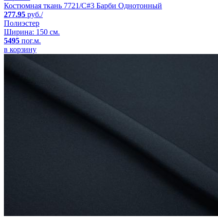
Костюмная ткань 7721/C#3 Барби Однотонный
277.95
руб./
Полиэстер
Ширина: 150 см.
5495
пог.м.
в корзину