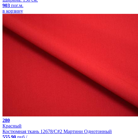
903
пог.м.
в корзину
280
Красный
Костюмная ткань 12678/C#2 Мартини Однотонный
555.90
руб./