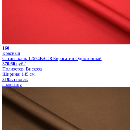
160
Красный
Сатин ткань 12674B/C#8 Евросатин Однотонный
370.60
руб./
Полиэстер, Вискоза
Ширина: 145 см.
3195.5
пог.м.
в корзину