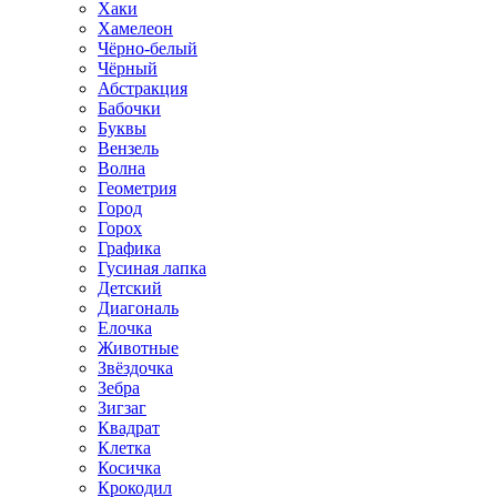
Хаки
Хамелеон
Чёрно-белый
Чёрный
Абстракция
Бабочки
Буквы
Вензель
Волна
Геометрия
Город
Горох
Графика
Гусиная лапка
Детский
Диагональ
Елочка
Животные
Звёздочка
Зебра
Зигзаг
Квадрат
Клетка
Косичка
Крокодил