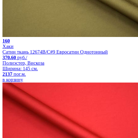
160
Хаки
Сатин ткань 12674B/C#9 Евросатин Однотонный
370.60
руб./
Полиэстер, Вискоза
Ширина: 145 см.
2137
пог.м.
в корзину