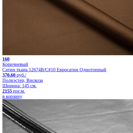
160
Коричневый
Сатин ткань 12674B/C#10 Евросатин Однотонный
370.60
руб./
Полиэстер, Вискоза
Ширина: 145 см.
2155
пог.м.
в корзину