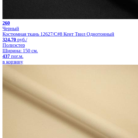
260
Черный
Костюмная ткань 12627/C#8 Кент Твил Однотонный
324.70
руб./
Полиэстер
Ширина: 150 см.
437
пог.м.
в корзину