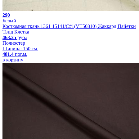
290
Белый
Костюмная ткань 1361-15141/C#1(VT50310) Жаккард Пайетки
Твид Клетка
463.25
руб./
Полиэстер
Ширина: 150 см.
481.4
пог.м.
в корзину