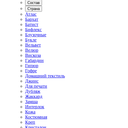
Состав
Страна
Атлас
Бархат
Батист
Бифлекс
Блузочные
Букле
Вельвет
Велюр
Вискоза
Габардин
Гипюр
Гофре
Домашний текстиль
Джинс
Для печати
Дубляж
Жаккард
Замша
Интерлок
Кожа
Костюмная
Креп
Кристалон