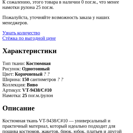
К сожалению, этого товара в наличии 0 пог.м., что менее
намотки рулона 25 пог.м.
Пожалуйста, уточняйте возможность заказа у наших
менеджеров.
Узнать количество
Стёжка по выгодной цене
Характеристики
Тип ткани:
Костюмная
Рисунок:
Однотонный
Цвет:
Коричневый
?
?
Ширина:
150
сантиметров
?
?
Коллекция:
Виво
Артикул:
VT-9438/C#10
Намотка:
25
пог.м./рулон
Описание
Костюмная ткань VT-9438/C#10 — универсальный и
практичный материал, который идеально подходит для
пошива костюмов, жакетов, брюк, юбок, платьев и другой