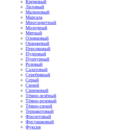
Кремовый
Лиловый
Малиновый
Марсала
Многоцветный
Молочный
Мятный
Оливковый
Оранжевый
Персиковый
Пудровый
Пурпурный
Розовый
Салатовый
Серебряный
Серый
Синий
Сиреневый
Тёмно-зелёный
Тёмно-розовый
Тёмно-синий
Терракотовый
Фиолетовый
Фисташковый
Фуксия