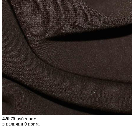
420.75
руб./пог.м.
в наличии
0
пог.м.