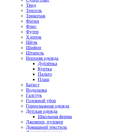
Твид
Тенсель
Трикотаж
Фатин
Флис
Футер
Хлопок
Шёлк
Шифон
Штапель
Верхняя одежда
Дублёнка
Куртка
Пальто
Плащ
Батист
Водолазка
Галстук
Головной убор
Горнолыжная одежда
Детская одежда
Школьная форма
Джемпер, пуловер
Домашний текстиль