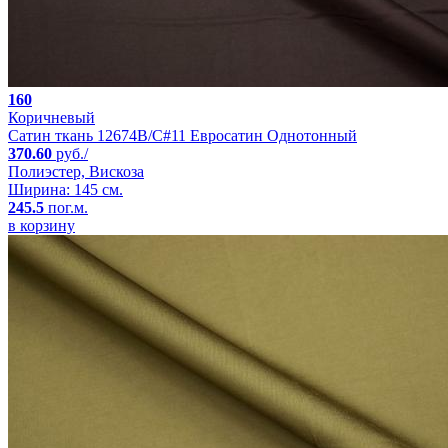
160
Коричневый
Сатин ткань 12674B/C#11 Евросатин Однотонный
370.60
руб./
Полиэстер, Вискоза
Ширина: 145 см.
245.5
пог.м.
в корзину