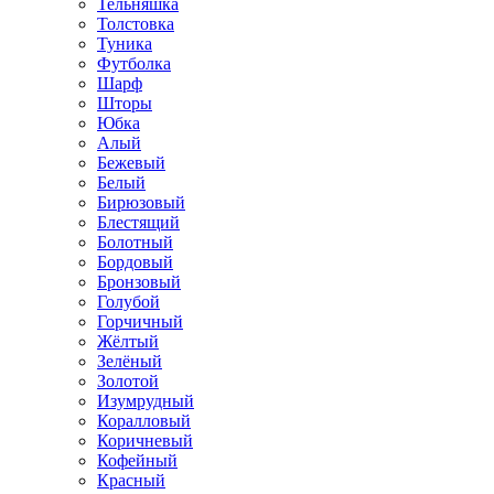
Тельняшка
Толстовка
Туника
Футболка
Шарф
Шторы
Юбка
Алый
Бежевый
Белый
Бирюзовый
Блестящий
Болотный
Бордовый
Бронзовый
Голубой
Горчичный
Жёлтый
Зелёный
Золотой
Изумрудный
Коралловый
Коричневый
Кофейный
Красный