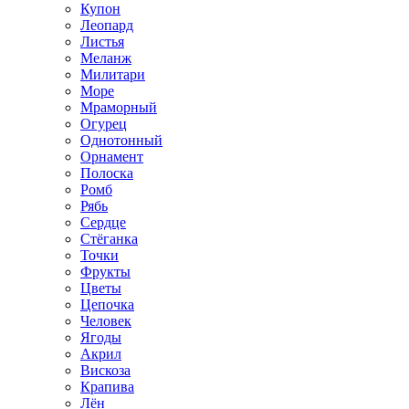
Купон
Леопард
Листья
Меланж
Милитари
Море
Мраморный
Огурец
Однотонный
Орнамент
Полоска
Ромб
Рябь
Сердце
Стёганка
Точки
Фрукты
Цветы
Цепочка
Человек
Ягоды
Акрил
Вискоза
Крапива
Лён