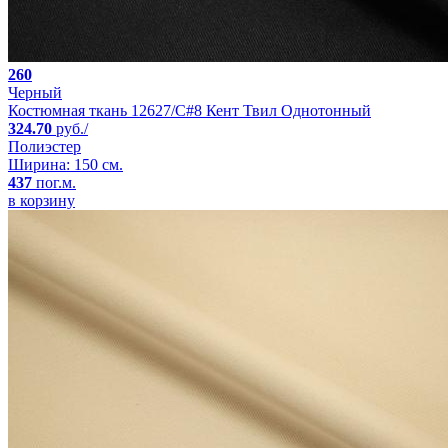
260
Черный
Костюмная ткань 12627/C#8 Кент Твил Однотонный
324.70
руб./
Полиэстер
Ширина: 150 см.
437
пог.м.
в корзину