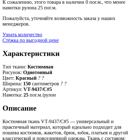
К сожалению, этого товара в наличии 0 пог.м., что менее
намотки рулона 25 пог.м.
Пожалуйста, уточняйте возможность заказа у наших
менеджеров.
Узнать количество
Стёжка по выгодной цене
Характеристики
Тип ткани:
Костюмная
Рисунок:
Однотонный
Цвет:
Красный
?
?
Ширина:
150
сантиметров
?
?
Артикул:
VT-9437/C#5
Намотка:
25
пог.м./рулон
Описание
Костюмная ткань VT-9437/C#5 — универсальный и
практичный материал, который идеально подходит для
пошива костюмов, жакетов, брюк, юбок, платьев и другой
классической и повседневной одежды. Ткань с составом: