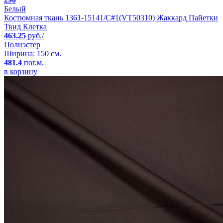
Белый
Костюмная ткань 1361-15141/C#1(VT50310) Жаккард Пайетки
Твид Клетка
463.25
руб./
Полиэстер
Ширина: 150 см.
481.4
пог.м.
в корзину