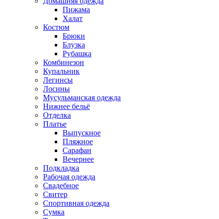
Домашняя одежда
Пижама
Халат
Костюм
Брюки
Блузка
Рубашка
Комбинезон
Купальник
Легинсы
Лосины
Мусульманская одежда
Нижнее бельё
Отделка
Платье
Выпускное
Пляжное
Сарафан
Вечернее
Подкладка
Рабочая одежда
Свадебное
Свитер
Спортивная одежда
Сумка