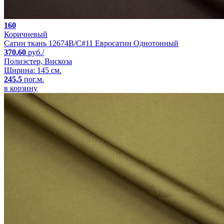
160
Коричневый
Сатин ткань 12674B/C#11 Евросатин Однотонный
370.60
руб./
Полиэстер, Вискоза
Ширина: 145 см.
245.5
пог.м.
в корзину