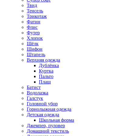
Твид
Тенсель
Трикотаж
Фатин
Флис
Футер
Хлопок
Шёлк
Шифон
Штапель
Верхняя одежда
Дублёнка
Куртка
Пальто
Плащ
Батист
Водолазка
Галстук
Головной убор
Горнолыжная одежда
Детская одежда
Школьная форма
Джемпер, пуловер
Домашний текстиль