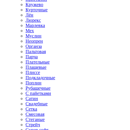
Кружево
Курточные
Лён
Люрекс
Марлевка
Мех
Муслин
Неопрен
Органза
Пальтовая
Парча
Плательные
Плащевые
Плиссе
Подкладочные
Поплин
Рубашечные
С пайетками
Сатин
Свадебные
Сетка
Смесовая
Стеганые
Стрейч
Супер софт