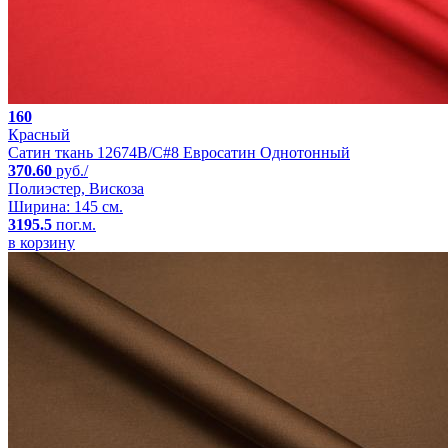
160
Красный
Сатин ткань 12674B/C#8 Евросатин Однотонный
370.60
руб./
Полиэстер, Вискоза
Ширина: 145 см.
3195.5
пог.м.
в корзину