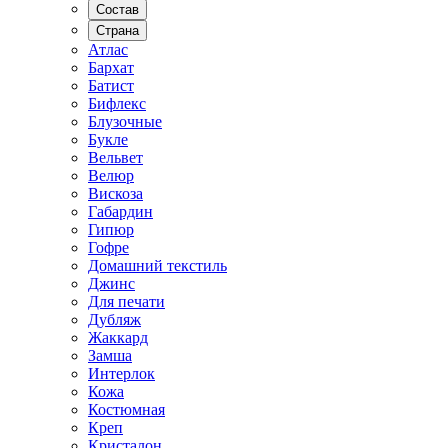
Состав
Страна
Атлас
Бархат
Батист
Бифлекс
Блузочные
Букле
Вельвет
Велюр
Вискоза
Габардин
Гипюр
Гофре
Домашний текстиль
Джинс
Для печати
Дубляж
Жаккард
Замша
Интерлок
Кожа
Костюмная
Креп
Кристалон