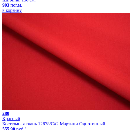
903
пог.м.
в корзину
280
Красный
Костюмная ткань 12678/C#2 Мартини Однотонный
555.90
руб./