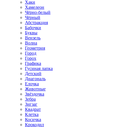
Хаки
Хамелеон
Чёрно-белый
Чёрный
Абстракция
Бабочки
Буквы
Вензель
Волна
Геометрия
Город
Горох
Графика
Гусиная лапка
Детский
Диагональ
Елочка
Животные
Звёздочка
Зебра
Зигзаг
Квадрат
Клетка
Косичка
Крокодил