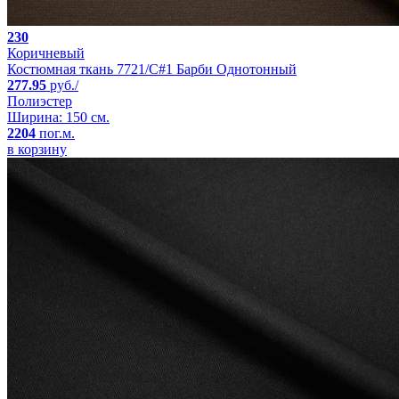
230
Коричневый
Костюмная ткань 7721/C#1 Барби Однотонный
277.95
руб./
Полиэстер
Ширина: 150 см.
2204
пог.м.
в корзину