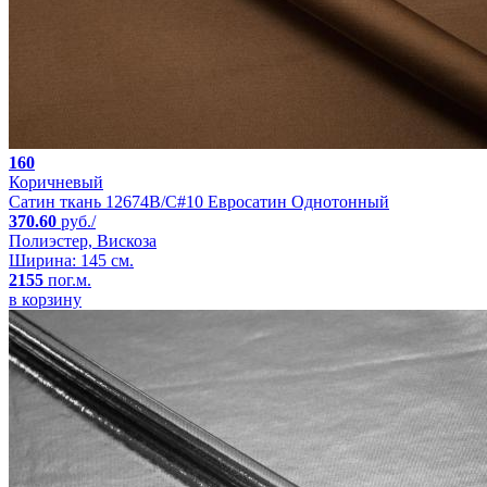
160
Коричневый
Сатин ткань 12674B/C#10 Евросатин Однотонный
370.60
руб./
Полиэстер, Вискоза
Ширина: 145 см.
2155
пог.м.
в корзину