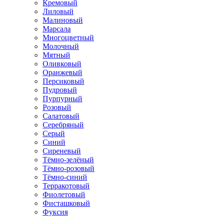
Кремовый
Лиловый
Малиновый
Марсала
Многоцветный
Молочный
Мятный
Оливковый
Оранжевый
Персиковый
Пудровый
Пурпурный
Розовый
Салатовый
Серебряный
Серый
Синий
Сиреневый
Тёмно-зелёный
Тёмно-розовый
Тёмно-синий
Терракотовый
Фиолетовый
Фисташковый
Фуксия