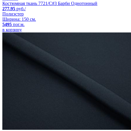
Костюмная ткань 7721/C#3 Барби Однотонный
277.95
руб./
Полиэстер
Ширина: 150 см.
5495
пог.м.
в корзину