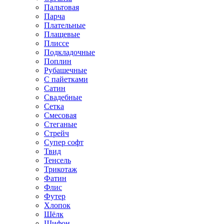
Пальтовая
Парча
Плательные
Плащевые
Плиссе
Подкладочные
Поплин
Рубашечные
С пайетками
Сатин
Свадебные
Сетка
Смесовая
Стеганые
Стрейч
Супер софт
Твид
Тенсель
Трикотаж
Фатин
Флис
Футер
Хлопок
Шёлк
Шифон