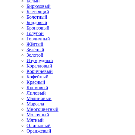
Белый
Бирюзовый
Блестящий
Болотный
Бордовый
Бронзовый
Голубой
Горчичный
Жёлтый
Зелёный
Золотой
Изумрудный
Коралловый
Коричневый
Кофейный
Красный
Кремовый
Лиловый
Малиновый
Марсала
Многоцветный
Молочный
Мятный
Оливковый
Оранжевый