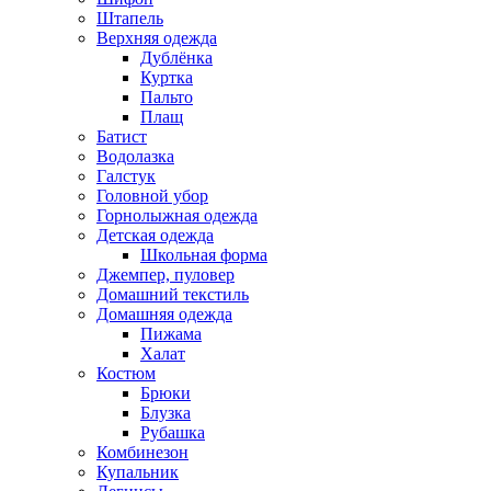
Штапель
Верхняя одежда
Дублёнка
Куртка
Пальто
Плащ
Батист
Водолазка
Галстук
Головной убор
Горнолыжная одежда
Детская одежда
Школьная форма
Джемпер, пуловер
Домашний текстиль
Домашняя одежда
Пижама
Халат
Костюм
Брюки
Блузка
Рубашка
Комбинезон
Купальник