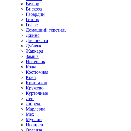
Велюр
Вискоза
Габардин
Гипюр
Гофре
Домашний текстиль
Джинс
Для печати
Дубляж
Жаккард
Замша
Интерлок
Кожа
Костюмная
Креп
Кристалон
Кружево
Курточные
Лён
Люрекс
Марлевка
Мех
Муслин
Неопрен
Органза