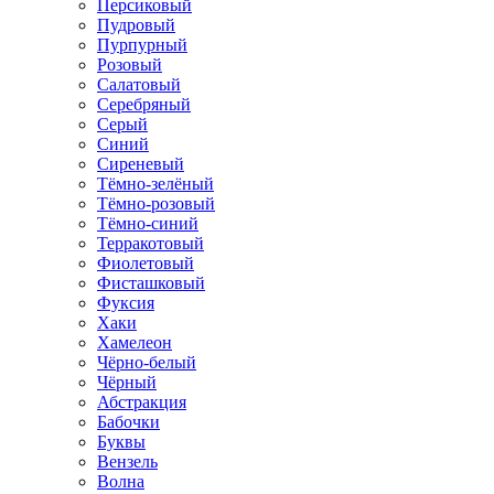
Персиковый
Пудровый
Пурпурный
Розовый
Салатовый
Серебряный
Серый
Синий
Сиреневый
Тёмно-зелёный
Тёмно-розовый
Тёмно-синий
Терракотовый
Фиолетовый
Фисташковый
Фуксия
Хаки
Хамелеон
Чёрно-белый
Чёрный
Абстракция
Бабочки
Буквы
Вензель
Волна