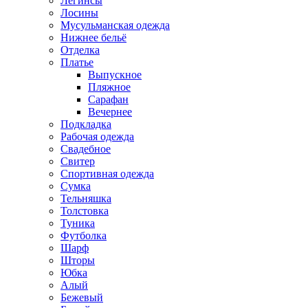
Легинсы
Лосины
Мусульманская одежда
Нижнее бельё
Отделка
Платье
Выпускное
Пляжное
Сарафан
Вечернее
Подкладка
Рабочая одежда
Свадебное
Свитер
Спортивная одежда
Сумка
Тельняшка
Толстовка
Туника
Футболка
Шарф
Шторы
Юбка
Алый
Бежевый