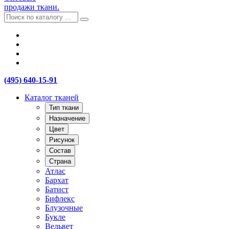
продажи ткани.
(495) 640-15-91
Каталог тканей
Тип ткани
Назначение
Цвет
Рисунок
Состав
Страна
Атлас
Бархат
Батист
Бифлекс
Блузочные
Букле
Вельвет