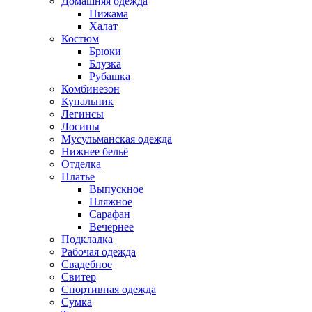
Домашняя одежда
Пижама
Халат
Костюм
Брюки
Блузка
Рубашка
Комбинезон
Купальник
Легинсы
Лосины
Мусульманская одежда
Нижнее бельё
Отделка
Платье
Выпускное
Пляжное
Сарафан
Вечернее
Подкладка
Рабочая одежда
Свадебное
Свитер
Спортивная одежда
Сумка