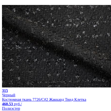
315
Черный
Костюмная ткань 7726/C#2 Жаккард Твид Клетка
460.53
руб./
Полиэстер