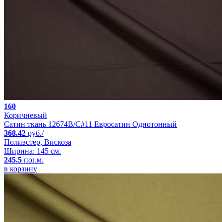
160
Коричневый
Сатин ткань 12674B/C#11 Евросатин Однотонный
368.42
руб./
Полиэстер, Вискоза
Ширина: 145 см.
245.5
пог.м.
в корзину