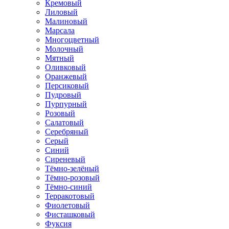
Кремовый
Лиловый
Малиновый
Марсала
Многоцветный
Молочный
Мятный
Оливковый
Оранжевый
Персиковый
Пудровый
Пурпурный
Розовый
Салатовый
Серебряный
Серый
Синий
Сиреневый
Тёмно-зелёный
Тёмно-розовый
Тёмно-синий
Терракотовый
Фиолетовый
Фисташковый
Фуксия