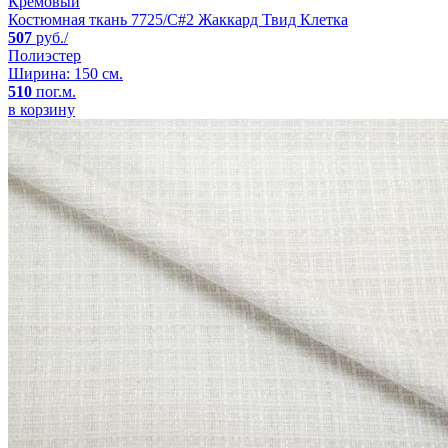
Кремовый
Костюмная ткань 7725/C#2 Жаккард Твид Клетка
507
руб./
Полиэстер
Ширина: 150 см.
510
пог.м.
в корзину