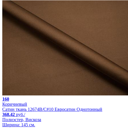
160
Коричневый
Сатин ткань 12674B/C#10 Евросатин Однотонный
368.42
руб./
Полиэстер, Вискоза
Ширина: 145 см.