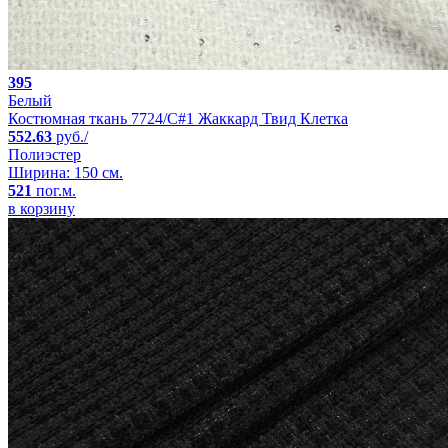
395
Белый
Костюмная ткань 7724/C#1 Жаккард Твид Клетка
552.63
руб./
Полиэстер
Ширина: 150 см.
521
пог.м.
в корзину