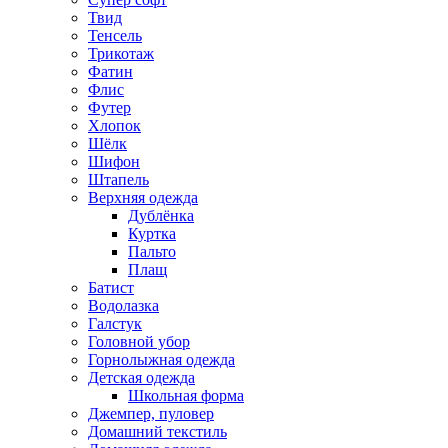
Твид
Тенсель
Трикотаж
Фатин
Флис
Футер
Хлопок
Шёлк
Шифон
Штапель
Верхняя одежда
Дублёнка
Куртка
Пальто
Плащ
Батист
Водолазка
Галстук
Головной убор
Горнолыжная одежда
Детская одежда
Школьная форма
Джемпер, пуловер
Домашний текстиль