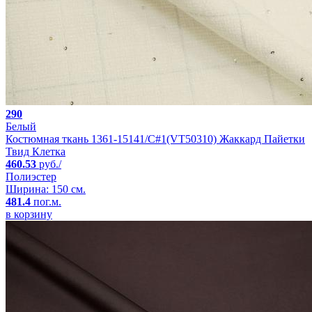
290
Белый
Костюмная ткань 1361-15141/C#1(VT50310) Жаккард Пайетки
Твид Клетка
460.53
руб./
Полиэстер
Ширина: 150 см.
481.4
пог.м.
в корзину