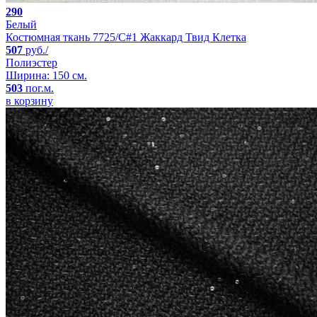
290
Белый
Костюмная ткань 7725/C#1 Жаккард Твид Клетка
507
руб./
Полиэстер
Ширина: 150 см.
503
пог.м.
в корзину