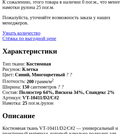
К сожалению, этого товара в наличии 0 пог.м., что менее
намотки рулона 25 пог.м.
Пожалуйста, уточняйте возможность заказа у наших
менеджеров.
Узнать количество
Стёжка по выгодной цене
Характеристики
Тип ткани:
Костюмная
Рисунок:
Клетка
Цвет:
Синий, Многоцветный
?
?
2
Плотность:
200
грамм/м
Ширина:
150
сантиметров
?
?
Состав:
Полиэстер 64%, Вискоза 34%, Спандекс 2%
Артикул:
VT-10411/D2/C#2
Намотка:
25
пог.м./рулон
Описание
Костюмная ткань VT-10411/D2/C#2 — универсальный и
практичный материал, который идеально подходит для