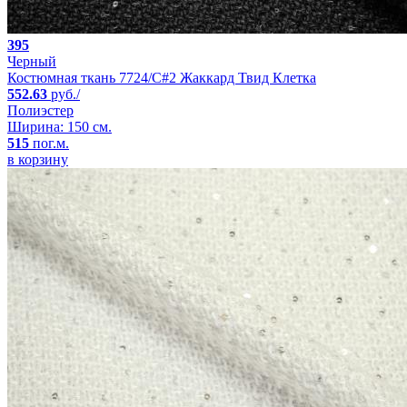
395
Черный
Костюмная ткань 7724/C#2 Жаккард Твид Клетка
552.63
руб./
Полиэстер
Ширина: 150 см.
515
пог.м.
в корзину