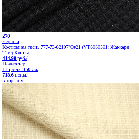
270
Черный
Костюмная ткань 777-73-82107/C#21 (VT6060301) Жаккард
Твид Клетка
414.90
руб./
Полиэстер
Ширина: 150 см.
718.6
пог.м.
в корзину