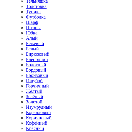
Тельняшка
Толстовка
Туника
Футболка
Шарф
Шторы
Юбка
Алый
Бежевый
Белый
Бирюзовый
Блестящий
Болотный
Бордовый
Бронзовый
Голубой
Горчичный
Жёлтый
Зелёный
Золотой
Изумрудный
Коралловый
Коричневый
Кофейный
Красный