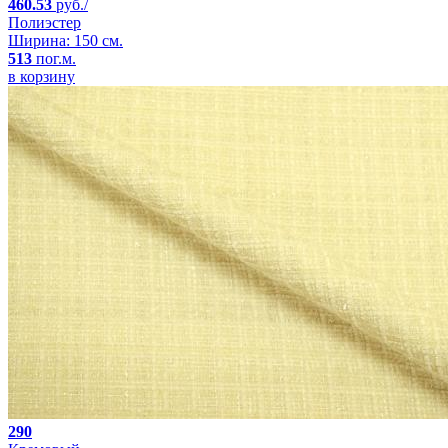
460.53
руб./
Полиэстер
Ширина: 150 см.
513
пог.м.
в корзину
290