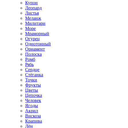
Купон
Леопард
Листья
Меланж
Милитари
Море
Мраморный
Огурец
Однотонный
Орнамент
Полоска
Ромб
Рябь
Сердце
Стёганка
Точки
Фрукты
Цветы
Цепочка
Человек
Ягоды
Акрил
Вискоза
Крапива
Лён