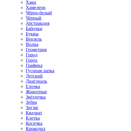
Хаки
Хамелеон
Чёрно-белый
Чёрный
Абстракция
Бабочки
Буквы
Вензель
Волна
Геометрия
Город
Горох
Графика
Гусиная лапка
Детский
Диагональ
Елочка
Животные
Звёздочка
Зебра
Зигзаг
Квадрат
Клетка
Косичка
Крокодил