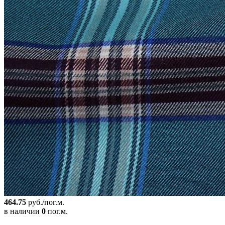
464.75
руб./пог.м.
в наличии
0
пог.м.