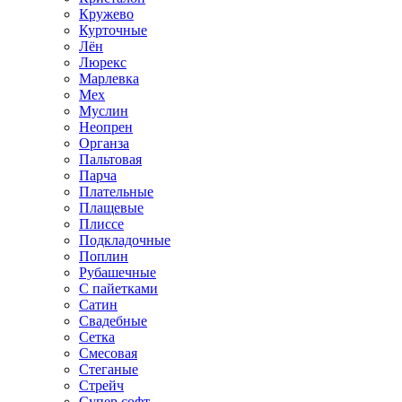
Кружево
Курточные
Лён
Люрекс
Марлевка
Мех
Муслин
Неопрен
Органза
Пальтовая
Парча
Плательные
Плащевые
Плиссе
Подкладочные
Поплин
Рубашечные
С пайетками
Сатин
Свадебные
Сетка
Смесовая
Стеганые
Стрейч
Супер софт