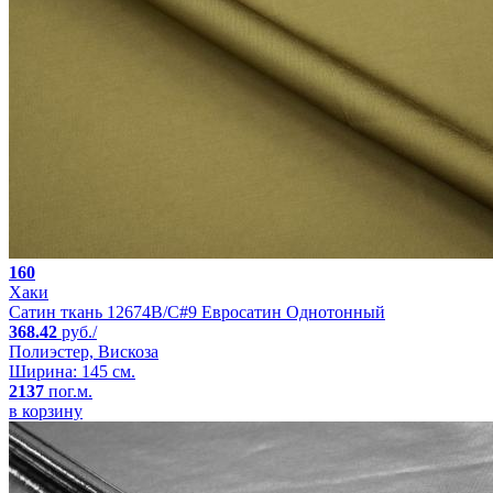
160
Хаки
Сатин ткань 12674B/C#9 Евросатин Однотонный
368.42
руб./
Полиэстер, Вискоза
Ширина: 145 см.
2137
пог.м.
в корзину