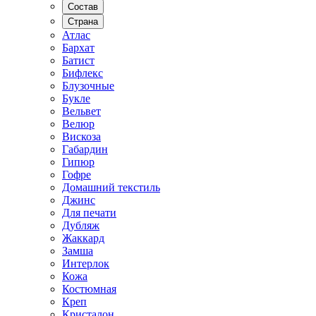
Состав
Страна
Атлас
Бархат
Батист
Бифлекс
Блузочные
Букле
Вельвет
Велюр
Вискоза
Габардин
Гипюр
Гофре
Домашний текстиль
Джинс
Для печати
Дубляж
Жаккард
Замша
Интерлок
Кожа
Костюмная
Креп
Кристалон