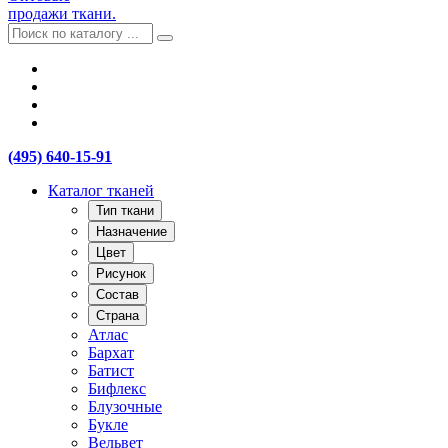
продажи ткани.
(495) 640-15-91
Каталог тканей
Тип ткани
Назначение
Цвет
Рисунок
Состав
Страна
Атлас
Бархат
Батист
Бифлекс
Блузочные
Букле
Вельвет