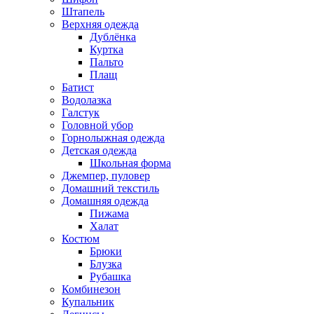
Штапель
Верхняя одежда
Дублёнка
Куртка
Пальто
Плащ
Батист
Водолазка
Галстук
Головной убор
Горнолыжная одежда
Детская одежда
Школьная форма
Джемпер, пуловер
Домашний текстиль
Домашняя одежда
Пижама
Халат
Костюм
Брюки
Блузка
Рубашка
Комбинезон
Купальник