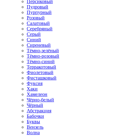
Персиковый
Пудровый
Пурпурный
Розовый
Салатовый
Серебряный
Серый
Синий
Сиреневый
Тёмно-зелёный
Тёмно-розовый
Тёмно-синий
Терракотовый
Фиолетовый
Фисташковый
Фуксия
Хаки
Хамелеон
Чёрно-белый
Чёрный
Абстракция
Бабочки
Буквы
Вензель
Волна