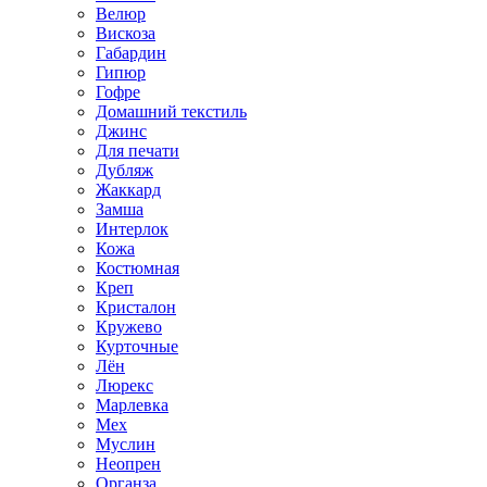
Велюр
Вискоза
Габардин
Гипюр
Гофре
Домашний текстиль
Джинс
Для печати
Дубляж
Жаккард
Замша
Интерлок
Кожа
Костюмная
Креп
Кристалон
Кружево
Курточные
Лён
Люрекс
Марлевка
Мех
Муслин
Неопрен
Органза