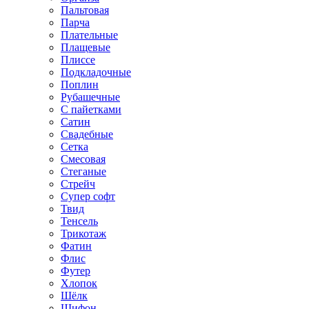
Пальтовая
Парча
Плательные
Плащевые
Плиссе
Подкладочные
Поплин
Рубашечные
С пайетками
Сатин
Свадебные
Сетка
Смесовая
Стеганые
Стрейч
Супер софт
Твид
Тенсель
Трикотаж
Фатин
Флис
Футер
Хлопок
Шёлк
Шифон