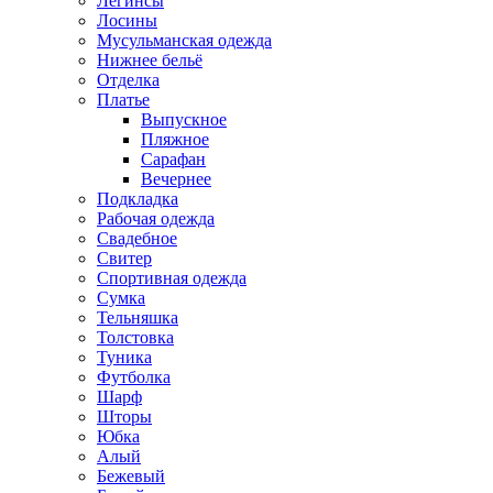
Легинсы
Лосины
Мусульманская одежда
Нижнее бельё
Отделка
Платье
Выпускное
Пляжное
Сарафан
Вечернее
Подкладка
Рабочая одежда
Свадебное
Свитер
Спортивная одежда
Сумка
Тельняшка
Толстовка
Туника
Футболка
Шарф
Шторы
Юбка
Алый
Бежевый