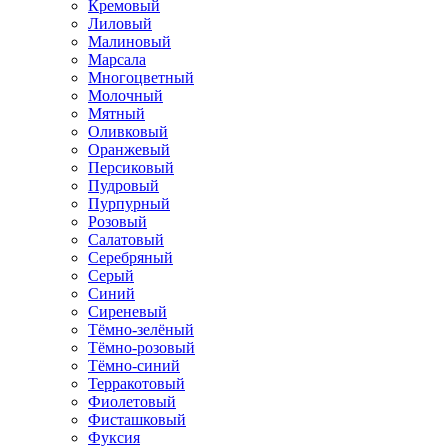
Кремовый
Лиловый
Малиновый
Марсала
Многоцветный
Молочный
Мятный
Оливковый
Оранжевый
Персиковый
Пудровый
Пурпурный
Розовый
Салатовый
Серебряный
Серый
Синий
Сиреневый
Тёмно-зелёный
Тёмно-розовый
Тёмно-синий
Терракотовый
Фиолетовый
Фисташковый
Фуксия