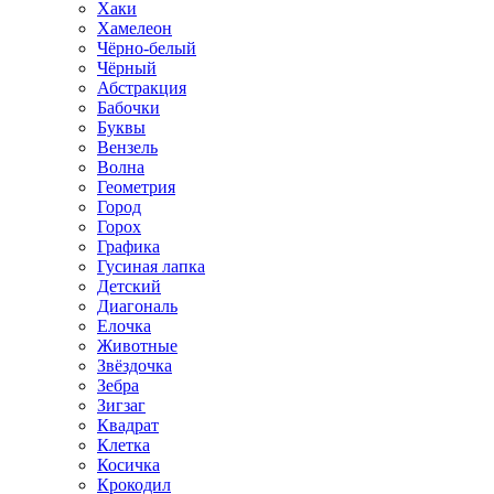
Хаки
Хамелеон
Чёрно-белый
Чёрный
Абстракция
Бабочки
Буквы
Вензель
Волна
Геометрия
Город
Горох
Графика
Гусиная лапка
Детский
Диагональ
Елочка
Животные
Звёздочка
Зебра
Зигзаг
Квадрат
Клетка
Косичка
Крокодил