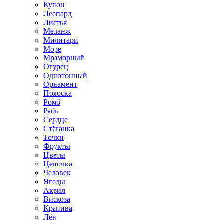
Купон
Леопард
Листья
Меланж
Милитари
Море
Мраморный
Огурец
Однотонный
Орнамент
Полоска
Ромб
Рябь
Сердце
Стёганка
Точки
Фрукты
Цветы
Цепочка
Человек
Ягоды
Акрил
Вискоза
Крапива
Лён