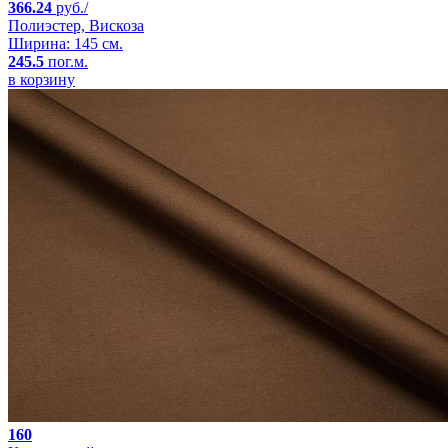
366.24
руб./
Полиэстер, Вискоза
Ширина: 145 см.
245.5
пог.м.
в корзину
160