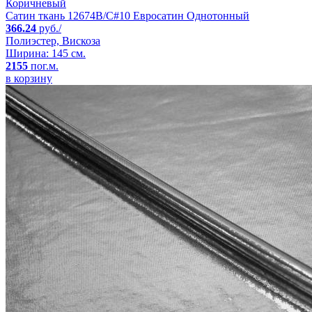
Коричневый
Сатин ткань 12674B/C#10 Евросатин Однотонный
366.24
руб./
Полиэстер, Вискоза
Ширина: 145 см.
2155
пог.м.
в корзину