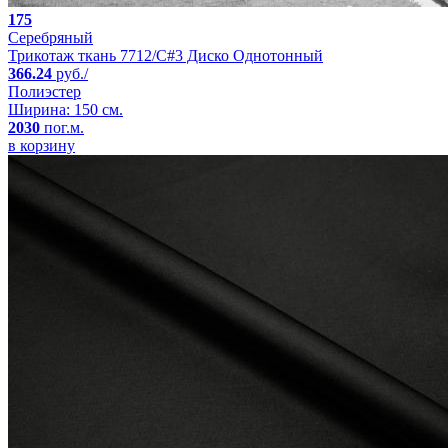
175
Серебряный
Трикотаж ткань 7712/C#3 Диско Однотонный
366.24
руб./
Полиэстер
Ширина: 150 см.
2030
пог.м.
в корзину