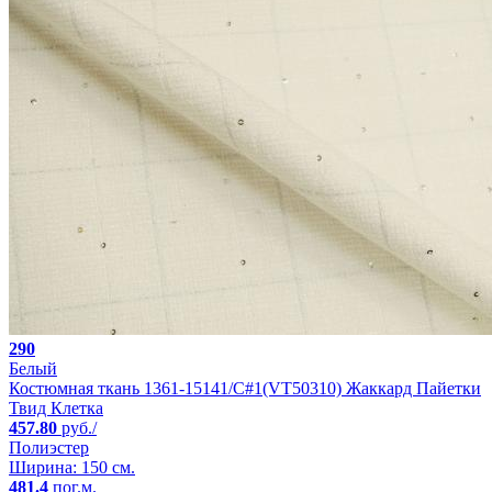
290
Белый
Костюмная ткань 1361-15141/C#1(VT50310) Жаккард Пайетки
Твид Клетка
457.80
руб./
Полиэстер
Ширина: 150 см.
481.4
пог.м.