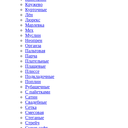
Кружево
Курточные
Лён
Люрекс
Марлевка
Мех
Муслин
Неопрен
Органза
Пальтовая
Парча
Плательные
Плащевые
Плиссе
Подкладочные
Поплин
Рубашечные
С пайетками
Сатин
Свадебные
Сетка
Смесовая
Стеганые
Стрейч
Супер софт