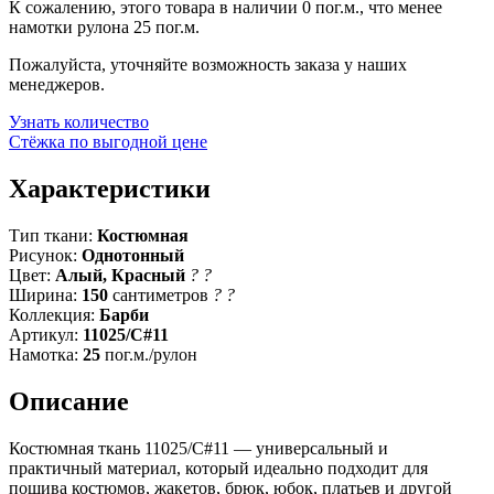
К сожалению, этого товара в наличии 0 пог.м., что менее
намотки рулона 25 пог.м.
Пожалуйста, уточняйте возможность заказа у наших
менеджеров.
Узнать количество
Стёжка по выгодной цене
Характеристики
Тип ткани:
Костюмная
Рисунок:
Однотонный
Цвет:
Алый, Красный
?
?
Ширина:
150
сантиметров
?
?
Коллекция:
Барби
Артикул:
11025/С#11
Намотка:
25
пог.м./рулон
Описание
Костюмная ткань 11025/С#11 — универсальный и
практичный материал, который идеально подходит для
пошива костюмов, жакетов, брюк, юбок, платьев и другой