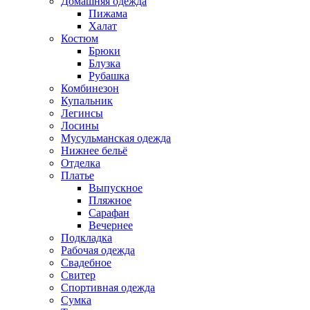
Домашняя одежда
Пижама
Халат
Костюм
Брюки
Блузка
Рубашка
Комбинезон
Купальник
Легинсы
Лосины
Мусульманская одежда
Нижнее бельё
Отделка
Платье
Выпускное
Пляжное
Сарафан
Вечернее
Подкладка
Рабочая одежда
Свадебное
Свитер
Спортивная одежда
Сумка