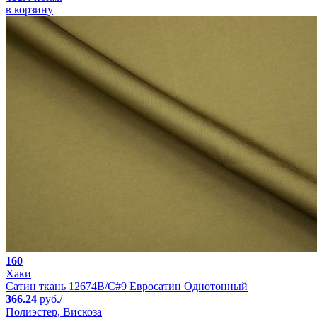
в корзину
160
Хаки
Сатин ткань 12674B/C#9 Евросатин Однотонный
366.24
руб./
Полиэстер, Вискоза