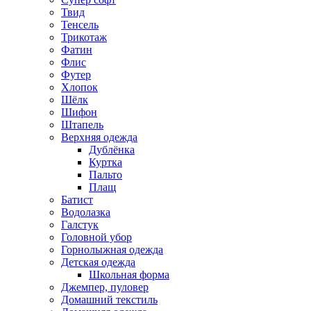
Твид
Тенсель
Трикотаж
Фатин
Флис
Футер
Хлопок
Шёлк
Шифон
Штапель
Верхняя одежда
Дублёнка
Куртка
Пальто
Плащ
Батист
Водолазка
Галстук
Головной убор
Горнолыжная одежда
Детская одежда
Школьная форма
Джемпер, пуловер
Домашний текстиль