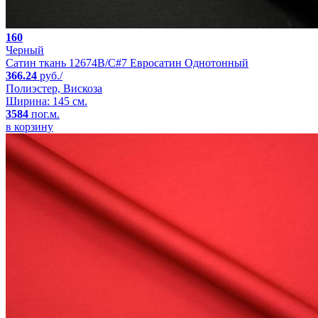
160
Черный
Сатин ткань 12674B/C#7 Евросатин Однотонный
366.24
руб./
Полиэстер, Вискоза
Ширина: 145 см.
3584
пог.м.
в корзину