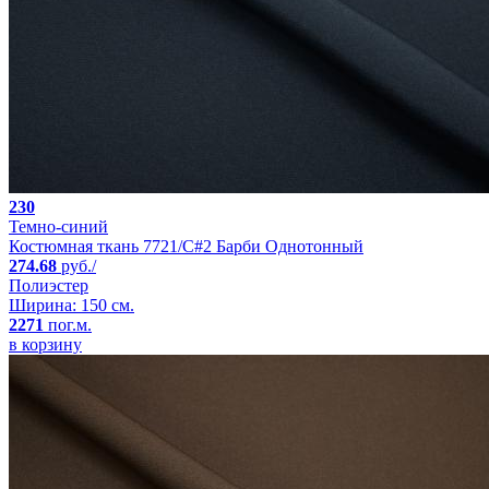
230
Темно-синий
Костюмная ткань 7721/C#2 Барби Однотонный
274.68
руб./
Полиэстер
Ширина: 150 см.
2271
пог.м.
в корзину