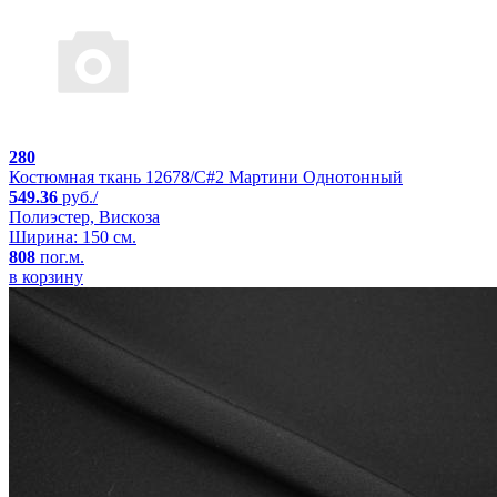
280
Костюмная ткань 12678/C#2 Мартини Однотонный
549.36
руб./
Полиэстер, Вискоза
Ширина: 150 см.
808
пог.м.
в корзину