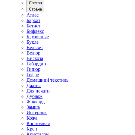
Состав
Страна
Атлас
Бархат
Батист
Бифлекс
Блузочные
Букле
Вельвет
Велюр
Вискоза
Габардин
Гипюр
Гофре
Домашний текстиль
Джинс
Для печати
Дубляж
Жаккард
Замша
Интерлок
Кожа
Костюмная
Креп
Кристалон