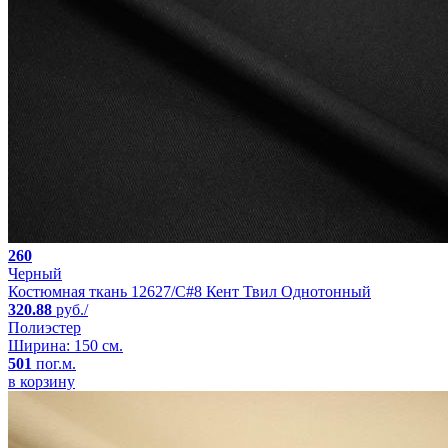
260
Черный
Костюмная ткань 12627/C#8 Кент Твил Однотонный
320.88
руб./
Полиэстер
Ширина: 150 см.
501
пог.м.
в корзину