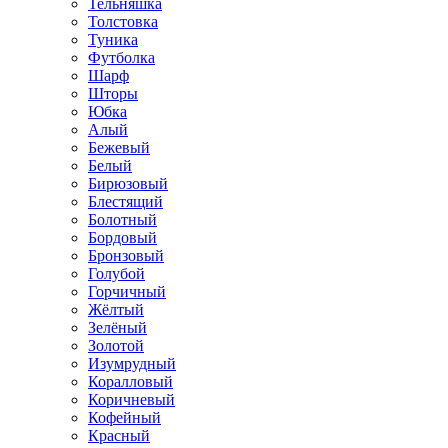
Тельняшка
Толстовка
Туника
Футболка
Шарф
Шторы
Юбка
Алый
Бежевый
Белый
Бирюзовый
Блестящий
Болотный
Бордовый
Бронзовый
Голубой
Горчичный
Жёлтый
Зелёный
Золотой
Изумрудный
Коралловый
Коричневый
Кофейный
Красный