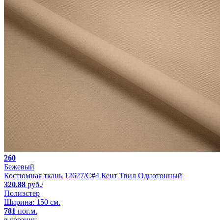
260
Бежевый
Костюмная ткань 12627/C#4 Кент Твил Однотонный
320.88
руб./
Полиэстер
Ширина: 150 см.
781
пог.м.
в корзину