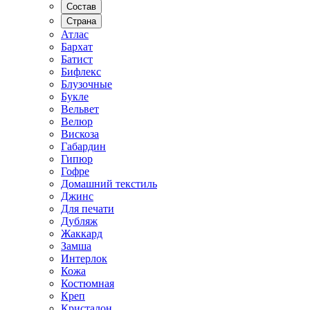
Состав
Страна
Атлас
Бархат
Батист
Бифлекс
Блузочные
Букле
Вельвет
Велюр
Вискоза
Габардин
Гипюр
Гофре
Домашний текстиль
Джинс
Для печати
Дубляж
Жаккард
Замша
Интерлок
Кожа
Костюмная
Креп
Кристалон