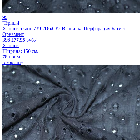
95
Чёрный
Хлопок ткань 7391/D6/C#2 Вышивка Перфорация Батист
Орнамент
396
277.95
руб./
Хлопок
Ширина: 150 см.
78
пог.м.
в корзину