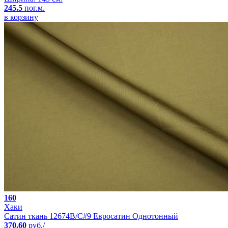
245.5
пог.м.
в корзину
160
Хаки
Сатин ткань 12674B/C#9 Евросатин Однотонный
370.60
руб./