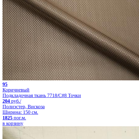
95
Коричневый
Подкладочная ткань 7718/C#8 Точки
204
руб./
Полиэстер, Вискоза
Ширина: 150 см.
1825
пог.м.
в корзину