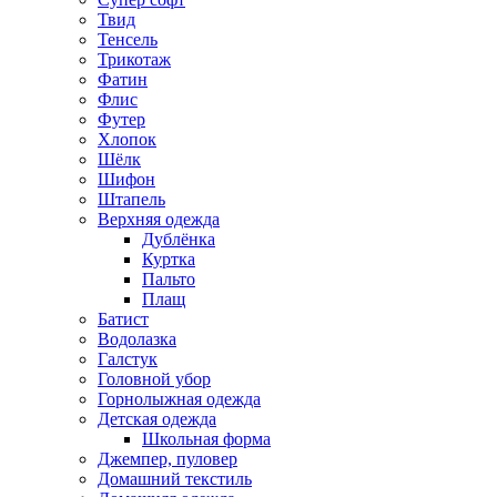
Твид
Тенсель
Трикотаж
Фатин
Флис
Футер
Хлопок
Шёлк
Шифон
Штапель
Верхняя одежда
Дублёнка
Куртка
Пальто
Плащ
Батист
Водолазка
Галстук
Головной убор
Горнолыжная одежда
Детская одежда
Школьная форма
Джемпер, пуловер
Домашний текстиль