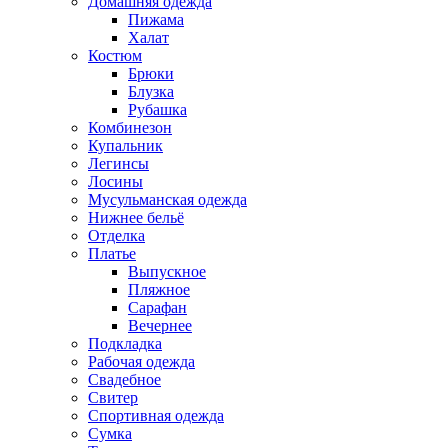
Домашняя одежда
Пижама
Халат
Костюм
Брюки
Блузка
Рубашка
Комбинезон
Купальник
Легинсы
Лосины
Мусульманская одежда
Нижнее бельё
Отделка
Платье
Выпускное
Пляжное
Сарафан
Вечернее
Подкладка
Рабочая одежда
Свадебное
Свитер
Спортивная одежда
Сумка