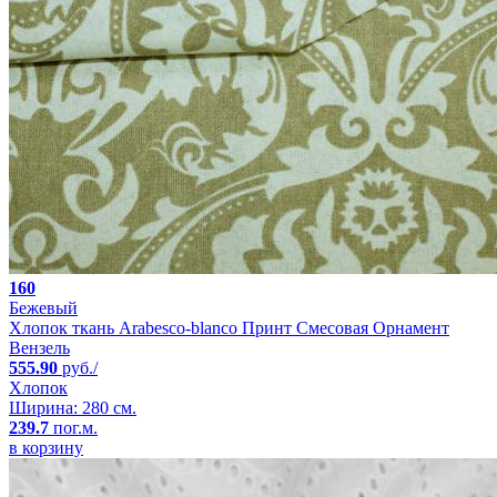
160
Бежевый
Хлопок ткань Arabesco-blanco Принт Смесовая Орнамент
Вензель
555.90
руб./
Хлопок
Ширина: 280 см.
239.7
пог.м.
в корзину