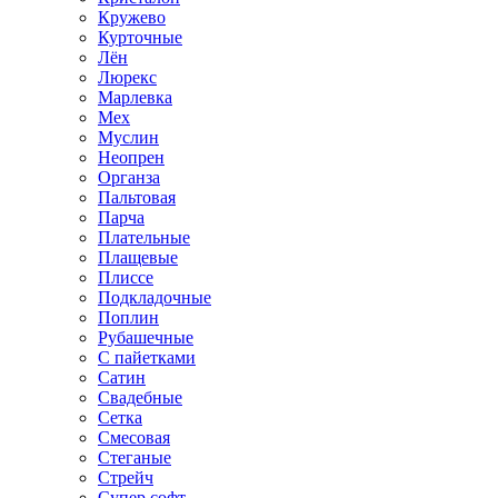
Кружево
Курточные
Лён
Люрекс
Марлевка
Мех
Муслин
Неопрен
Органза
Пальтовая
Парча
Плательные
Плащевые
Плиссе
Подкладочные
Поплин
Рубашечные
С пайетками
Сатин
Свадебные
Сетка
Смесовая
Стеганые
Стрейч
Супер софт