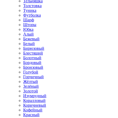
Тельняшка
Толстовка
Туника
Футболка
Шарф
Шторы
Юбка
Алый
Бежевый
Белый
Бирюзовый
Блестящий
Болотный
Бордовый
Бронзовый
Голубой
Горчичный
Жёлтый
Зелёный
Золотой
Изумрудный
Коралловый
Коричневый
Кофейный
Красный