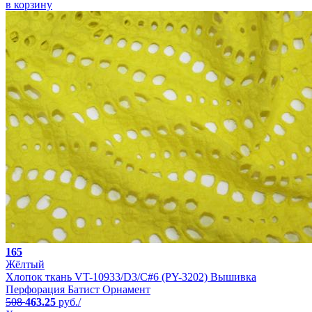
в корзину
165
Жёлтый
Хлопок ткань VT-10933/D3/C#6 (PY-3202) Вышивка
Перфорация Батист Орнамент
508
463.25
руб./