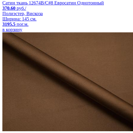
Сатин ткань 12674B/C#8 Евросатин Однотонный
370.60
руб./
Полиэстер, Вискоза
Ширина: 145 см.
3195.5
пог.м.
в корзину