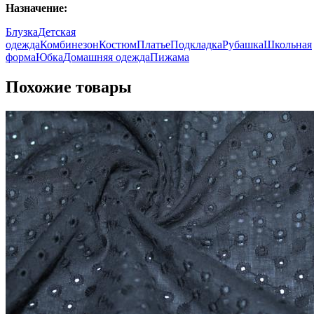
Назначение:
Блузка
Детская
одежда
Комбинезон
Костюм
Платье
Подкладка
Рубашка
Школьная
форма
Юбка
Домашняя одежда
Пижама
Похожие товары