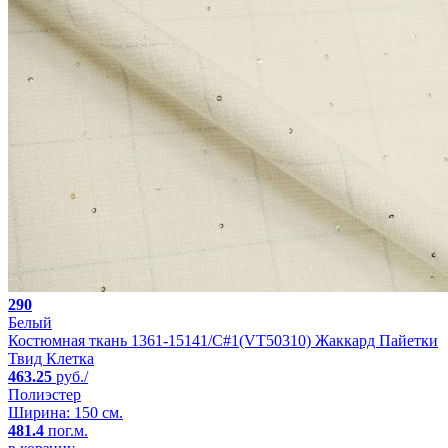
290
Белый
Костюмная ткань 1361-15141/C#1(VT50310) Жаккард Пайетки
Твид Клетка
463.25
руб./
Полиэстер
Ширина: 150 см.
481.4
пог.м.