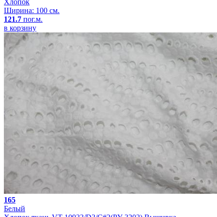
Хлопок
Ширина: 100 см.
121.7
пог.м.
в корзину
165
Белый