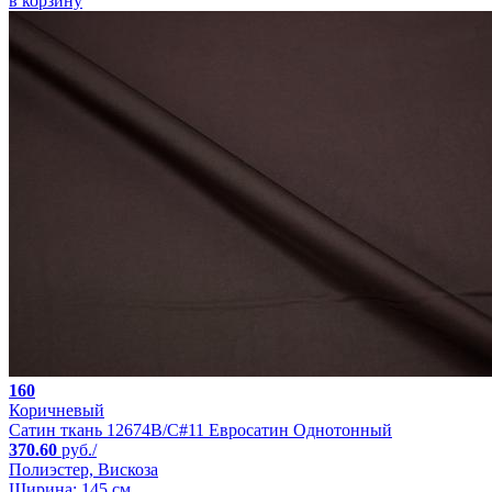
в корзину
160
Коричневый
Сатин ткань 12674B/C#11 Евросатин Однотонный
370.60
руб./
Полиэстер, Вискоза
Ширина: 145 см.