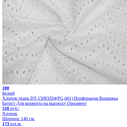
100
Белый
Хлопок ткань DT-15083/D4(PG-601) Перфорация Вышивка
Батист Для конверта на выписку Орнамент
510
руб./
Хлопок
Ширина: 140 см.
173
пог.м.