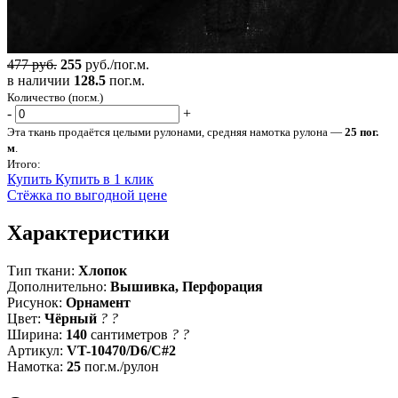
477 руб.
255
руб./пог.м.
в наличии
128.5
пог.м.
Количество (пог.м.)
-
+
Эта ткань продаётся целыми рулонами, средняя намотка рулона —
25 пог.
м
.
Итого:
Купить
Купить в 1 клик
Стёжка по выгодной цене
Характеристики
Тип ткани:
Хлопок
Дополнительно:
Вышивка, Перфорация
Рисунок:
Орнамент
Цвет:
Чёрный
?
?
Ширина:
140
сантиметров
?
?
Артикул:
VT-10470/D6/C#2
Намотка:
25
пог.м./рулон