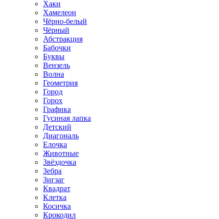
Хаки
Хамелеон
Чёрно-белый
Чёрный
Абстракция
Бабочки
Буквы
Вензель
Волна
Геометрия
Город
Горох
Графика
Гусиная лапка
Детский
Диагональ
Елочка
Животные
Звёздочка
Зебра
Зигзаг
Квадрат
Клетка
Косичка
Крокодил