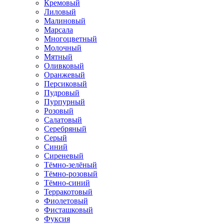
Кремовый
Лиловый
Малиновый
Марсала
Многоцветный
Молочный
Мятный
Оливковый
Оранжевый
Персиковый
Пудровый
Пурпурный
Розовый
Салатовый
Серебряный
Серый
Синий
Сиреневый
Тёмно-зелёный
Тёмно-розовый
Тёмно-синий
Терракотовый
Фиолетовый
Фисташковый
Фуксия