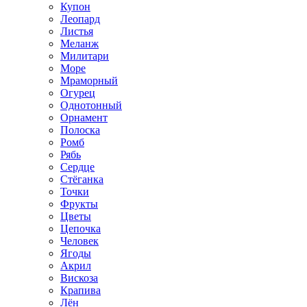
Купон
Леопард
Листья
Меланж
Милитари
Море
Мраморный
Огурец
Однотонный
Орнамент
Полоска
Ромб
Рябь
Сердце
Стёганка
Точки
Фрукты
Цветы
Цепочка
Человек
Ягоды
Акрил
Вискоза
Крапива
Лён