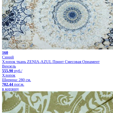
160
Синий
Хлопок ткань ZENIA-AZUL Принт Смесовая Орнамент
Вензель
555.90
руб./
Хлопок
Ширина: 280 см.
702.44
пог.м.
в корзину