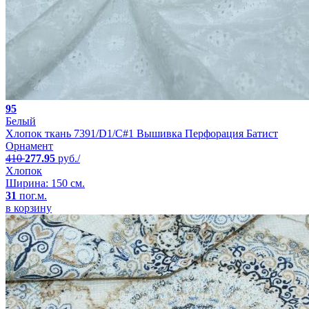
95
Белый
Хлопок ткань 7391/D1/C#1 Вышивка Перфорация Батист
Орнамент
410
277.95
руб./
Хлопок
Ширина: 150 см.
31
пог.м.
в корзину