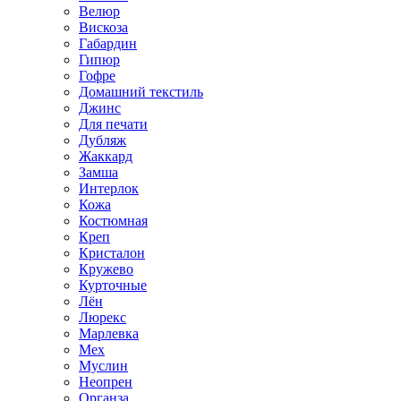
Велюр
Вискоза
Габардин
Гипюр
Гофре
Домашний текстиль
Джинс
Для печати
Дубляж
Жаккард
Замша
Интерлок
Кожа
Костюмная
Креп
Кристалон
Кружево
Курточные
Лён
Люрекс
Марлевка
Мех
Муслин
Неопрен
Органза