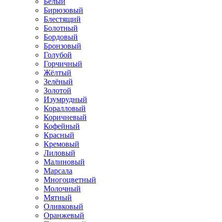
Белый
Бирюзовый
Блестящий
Болотный
Бордовый
Бронзовый
Голубой
Горчичный
Жёлтый
Зелёный
Золотой
Изумрудный
Коралловый
Коричневый
Кофейный
Красный
Кремовый
Лиловый
Малиновый
Марсала
Многоцветный
Молочный
Мятный
Оливковый
Оранжевый