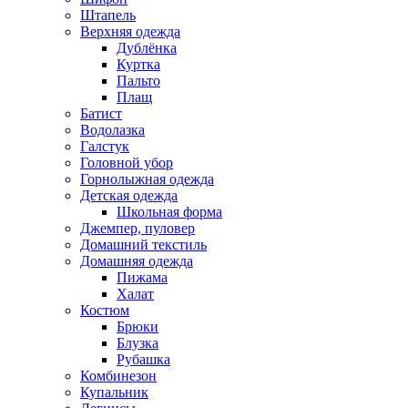
Штапель
Верхняя одежда
Дублёнка
Куртка
Пальто
Плащ
Батист
Водолазка
Галстук
Головной убор
Горнолыжная одежда
Детская одежда
Школьная форма
Джемпер, пуловер
Домашний текстиль
Домашняя одежда
Пижама
Халат
Костюм
Брюки
Блузка
Рубашка
Комбинезон
Купальник