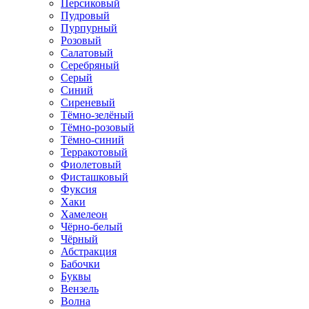
Персиковый
Пудровый
Пурпурный
Розовый
Салатовый
Серебряный
Серый
Синий
Сиреневый
Тёмно-зелёный
Тёмно-розовый
Тёмно-синий
Терракотовый
Фиолетовый
Фисташковый
Фуксия
Хаки
Хамелеон
Чёрно-белый
Чёрный
Абстракция
Бабочки
Буквы
Вензель
Волна