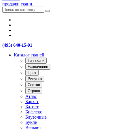
продажи ткани.
(495) 640-15-91
Каталог тканей
Тип ткани
Назначение
Цвет
Рисунок
Состав
Страна
Атлас
Бархат
Батист
Бифлекс
Блузочные
Букле
Вельвет