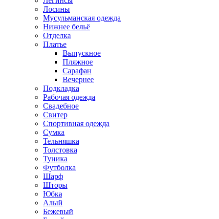
Легинсы
Лосины
Мусульманская одежда
Нижнее бельё
Отделка
Платье
Выпускное
Пляжное
Сарафан
Вечернее
Подкладка
Рабочая одежда
Свадебное
Свитер
Спортивная одежда
Сумка
Тельняшка
Толстовка
Туника
Футболка
Шарф
Шторы
Юбка
Алый
Бежевый