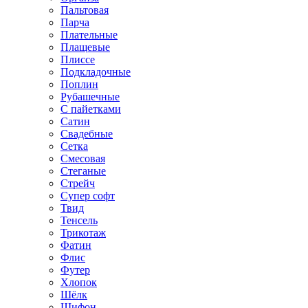
Пальтовая
Парча
Плательные
Плащевые
Плиссе
Подкладочные
Поплин
Рубашечные
С пайетками
Сатин
Свадебные
Сетка
Смесовая
Стеганые
Стрейч
Супер софт
Твид
Тенсель
Трикотаж
Фатин
Флис
Футер
Хлопок
Шёлк
Шифон