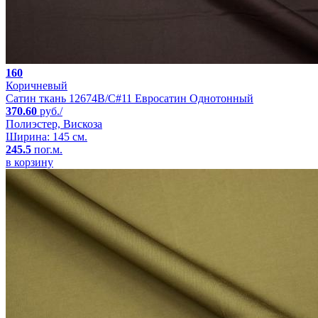
160
Коричневый
Сатин ткань 12674B/C#11 Евросатин Однотонный
370.60
руб./
Полиэстер, Вискоза
Ширина: 145 см.
245.5
пог.м.
в корзину