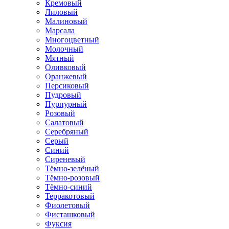
Кремовый
Лиловый
Малиновый
Марсала
Многоцветный
Молочный
Мятный
Оливковый
Оранжевый
Персиковый
Пудровый
Пурпурный
Розовый
Салатовый
Серебряный
Серый
Синий
Сиреневый
Тёмно-зелёный
Тёмно-розовый
Тёмно-синий
Терракотовый
Фиолетовый
Фисташковый
Фуксия