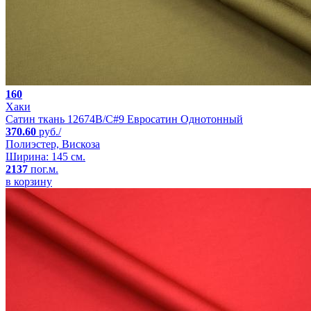
160
Хаки
Сатин ткань 12674B/C#9 Евросатин Однотонный
370.60
руб./
Полиэстер, Вискоза
Ширина: 145 см.
2137
пог.м.
в корзину