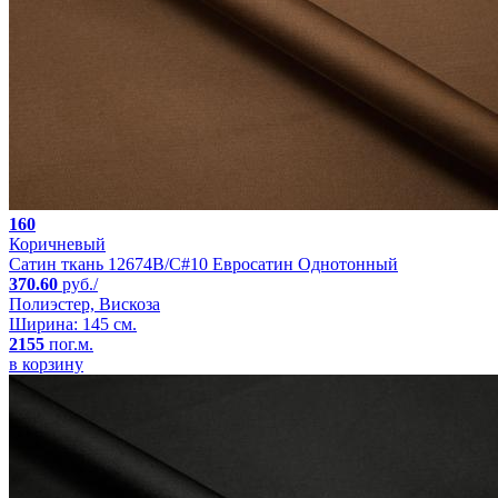
160
Коричневый
Сатин ткань 12674B/C#10 Евросатин Однотонный
370.60
руб./
Полиэстер, Вискоза
Ширина: 145 см.
2155
пог.м.
в корзину