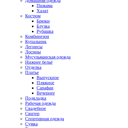
Домашняя одежда
Пижама
Халат
Костюм
Брюки
Блузка
Рубашка
Комбинезон
Купальник
Легинсы
Лосины
Мусульманская одежда
Нижнее бельё
Отделка
Платье
Выпускное
Пляжное
Сарафан
Вечернее
Подкладка
Рабочая одежда
Свадебное
Свитер
Спортивная одежда
Сумка