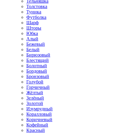
Тельняшка
Толстовка
Туника
Футболка
Шарф
Шторы
Юбка
Алый
Бежевый
Белый
Бирюзовый
Блестящий
Болотный
Бордовый
Бронзовый
Голубой
Горчичный
Жёлтый
Зелёный
Золотой
Изумрудный
Коралловый
Коричневый
Кофейный
Красный