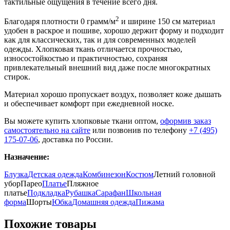
тактильные ощущения в течение всего дня.
2
Благодаря плотности 0 грамм/м
и ширине 150 см материал
удобен в раскрое и пошиве, хорошо держит форму и подходит
как для классических, так и для современных моделей
одежды. Хлопковая ткань отличается прочностью,
износостойкостью и практичностью, сохраняя
привлекательный внешний вид даже после многократных
стирок.
Материал хорошо пропускает воздух, позволяет коже дышать
и обеспечивает комфорт при ежедневной носке.
Вы можете купить хлопковые ткани оптом,
оформив заказ
самостоятельно на сайте
или позвонив по телефону
+7 (495)
175-07-06
, доставка по России.
Назначение:
Блузка
Детская одежда
Комбинезон
Костюм
Летний головной
убор
Парео
Платье
Пляжное
платье
Подкладка
Рубашка
Сарафан
Школьная
форма
Шорты
Юбка
Домашняя одежда
Пижама
Похожие товары