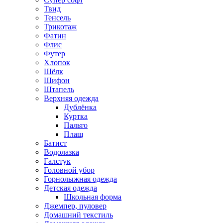
Твид
Тенсель
Трикотаж
Фатин
Флис
Футер
Хлопок
Шёлк
Шифон
Штапель
Верхняя одежда
Дублёнка
Куртка
Пальто
Плащ
Батист
Водолазка
Галстук
Головной убор
Горнолыжная одежда
Детская одежда
Школьная форма
Джемпер, пуловер
Домашний текстиль