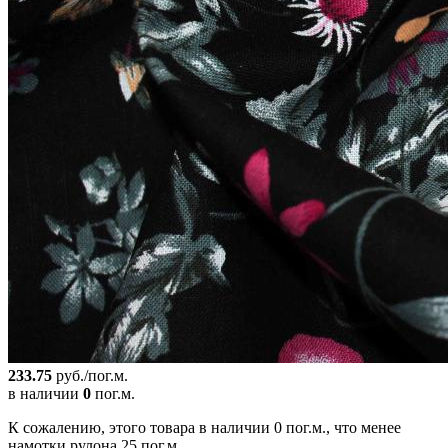
233.75
руб./пог.м.
в наличии
0
пог.м.
К сожалению, этого товара в наличии 0 пог.м., что менее
намотки рулона 25 пог.м.