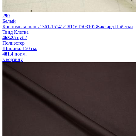
290
Белый
Костюмная ткань 1361-15141/C#1(VT50310) Жаккард Пайетки
Твид Клетка
463.25
руб./
Полиэстер
Ширина: 150 см.
481.4
пог.м.
в корзину