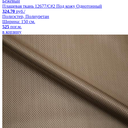
Бежевый
Плащевая ткань 12677/C#2 Под кожу Однотонный
324.70
руб./
Полиэстер, Полиуретан
Ширина: 150 см.
525
пог.м.
в корзину