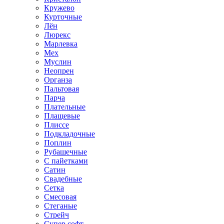
Кружево
Курточные
Лён
Люрекс
Марлевка
Мех
Муслин
Неопрен
Органза
Пальтовая
Парча
Плательные
Плащевые
Плиссе
Подкладочные
Поплин
Рубашечные
С пайетками
Сатин
Свадебные
Сетка
Смесовая
Стеганые
Стрейч
Супер софт