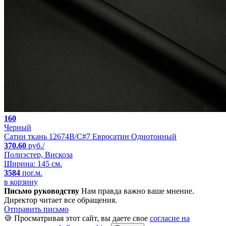
160
Черный
Сатин ткань 12674B/C#7 Евросатин Однотонный
370.60
руб./
Полиэстер, Вискоза
Ширина: 145 см.
3584
пог.м.
в корзину
Письмо руководству
Нам правда важно ваше мнение.
Директор читает все обращения.
Отправить письмо
🍪 Просматривая этот сайт, вы даете свое
согласие на