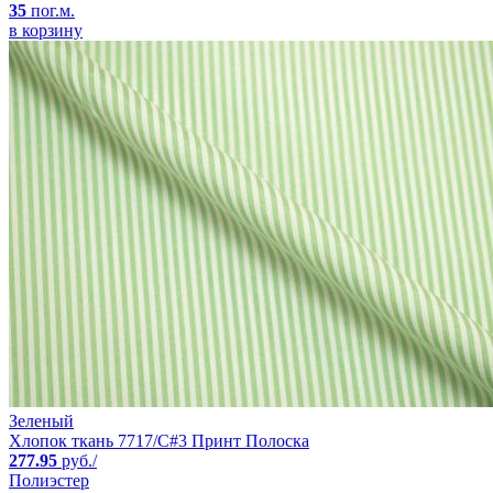
35
пог.м.
в корзину
Зеленый
Хлопок ткань 7717/C#3 Принт Полоска
277.95
руб./
Полиэстер