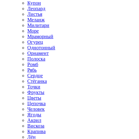
Купон
Леопард
Листья
Меланж
Милитари
Море
Мраморный
Огурец
Однотонный
Орнамент
Полоска
Ромб
Рябь
Сердце
Стёганка
Точки
Фрукты
Цветы
Цепочка
Человек
Ягоды
Акрил
Вискоза
Крапива
Лён