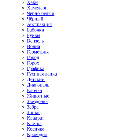
Хаки
Хамелеон
Чёрно-белый
Чёрный
Абстракция
Бабочки
Буквы
Вензель
Волна
Геометрия
Город
Горох
Графика
Гусиная лапка
Детский
Диагональ
Елочка
Животные
Звёздочка
Зебра
Зигзаг
Квадрат
Клетка
Косичка
Крокодил