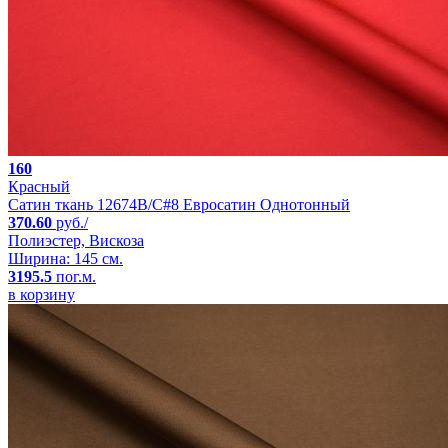
160
Красный
Сатин ткань 12674B/C#8 Евросатин Однотонный
370.60
руб./
Полиэстер, Вискоза
Ширина: 145 см.
3195.5
пог.м.
в корзину