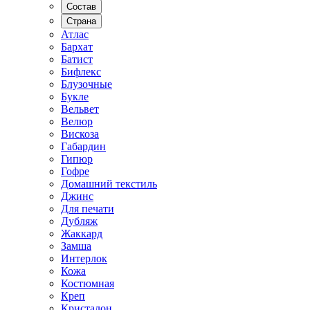
Состав
Страна
Атлас
Бархат
Батист
Бифлекс
Блузочные
Букле
Вельвет
Велюр
Вискоза
Габардин
Гипюр
Гофре
Домашний текстиль
Джинс
Для печати
Дубляж
Жаккард
Замша
Интерлок
Кожа
Костюмная
Креп
Кристалон