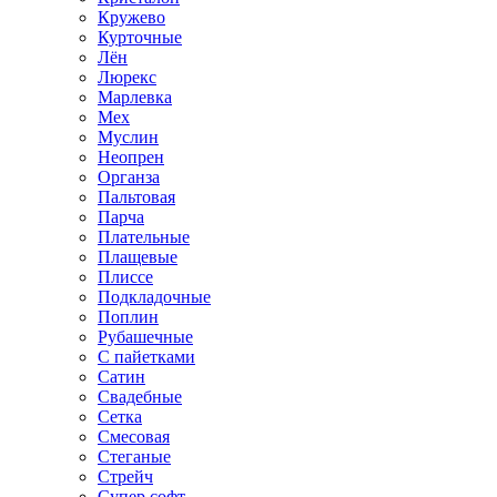
Кружево
Курточные
Лён
Люрекс
Марлевка
Мех
Муслин
Неопрен
Органза
Пальтовая
Парча
Плательные
Плащевые
Плиссе
Подкладочные
Поплин
Рубашечные
С пайетками
Сатин
Свадебные
Сетка
Смесовая
Стеганые
Стрейч
Супер софт