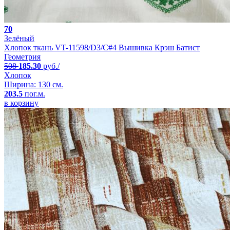
70
Зелёный
Хлопок ткань VT-11598/D3/C#4 Вышивка Крэш Батист
Геометрия
508
185.30
руб./
Хлопок
Ширина: 130 см.
203.5
пог.м.
в корзину