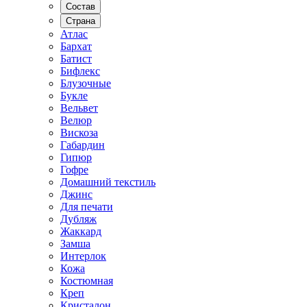
Состав
Страна
Атлас
Бархат
Батист
Бифлекс
Блузочные
Букле
Вельвет
Велюр
Вискоза
Габардин
Гипюр
Гофре
Домашний текстиль
Джинс
Для печати
Дубляж
Жаккард
Замша
Интерлок
Кожа
Костюмная
Креп
Кристалон