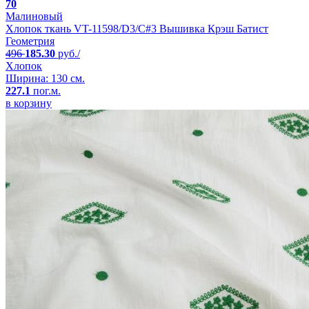
70
Малиновый
Хлопок ткань VT-11598/D3/C#3 Вышивка Крэш Батист
Геометрия
496
185.30
руб./
Хлопок
Ширина: 130 см.
227.1
пог.м.
в корзину