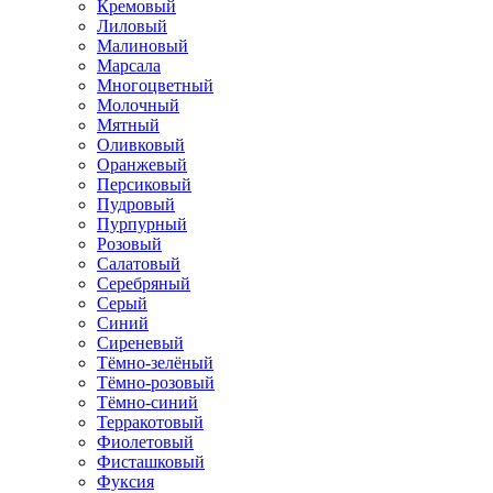
Кремовый
Лиловый
Малиновый
Марсала
Многоцветный
Молочный
Мятный
Оливковый
Оранжевый
Персиковый
Пудровый
Пурпурный
Розовый
Салатовый
Серебряный
Серый
Синий
Сиреневый
Тёмно-зелёный
Тёмно-розовый
Тёмно-синий
Терракотовый
Фиолетовый
Фисташковый
Фуксия