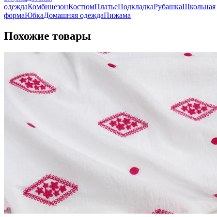
одежда
Комбинезон
Костюм
Платье
Подкладка
Рубашка
Школьная
форма
Юбка
Домашняя одежда
Пижама
Похожие товары