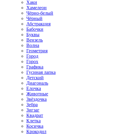
Хаки
Хамелеон
Чёрно-белый
Чёрный
Абстракция
Бабочки
Буквы
Вензель
Волна
Геометрия
Город
Горох
Графика
Гусиная лапка
Детский
Диагональ
Елочка
Животные
Звёздочка
Зебра
Зигзаг
Квадрат
Клетка
Косичка
Крокодил