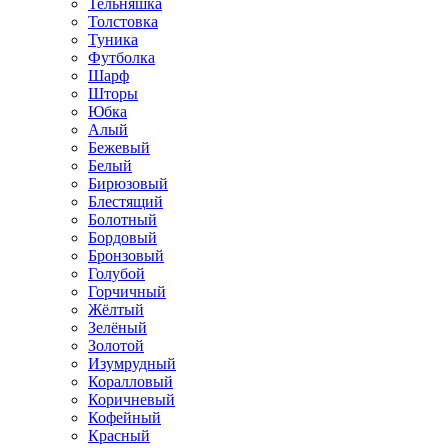
Тельняшка
Толстовка
Туника
Футболка
Шарф
Шторы
Юбка
Алый
Бежевый
Белый
Бирюзовый
Блестящий
Болотный
Бордовый
Бронзовый
Голубой
Горчичный
Жёлтый
Зелёный
Золотой
Изумрудный
Коралловый
Коричневый
Кофейный
Красный