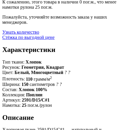
К сожалению, этого товара в наличии 0 пог.м., что менее
намотки рулона 25 пог.м.
Пожалуйста, уточняйте возможность заказа у наших
менеджеров.
Узнать количество
Стёжка по выгодной цене
Характеристики
Тип ткани:
Хлопок
Рисунок:
Геометрия, Квадрат
Цвет:
Белый, Многоцветный
?
?
2
Плотность:
110
грамм/м
Ширина:
150
сантиметров
?
?
Состав:
Хлопок 100%
Коллекция:
Поплин
Артикул:
2591/D15/C#1
Намотка:
25
пог.м./рулон
Описание
Хлопковая ткань 2591/D15/C#1 — натуральный и