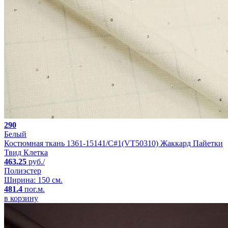
290
Белый
Костюмная ткань 1361-15141/C#1(VT50310) Жаккард Пайетки
Твид Клетка
463.25
руб./
Полиэстер
Ширина: 150 см.
481.4
пог.м.
в корзину