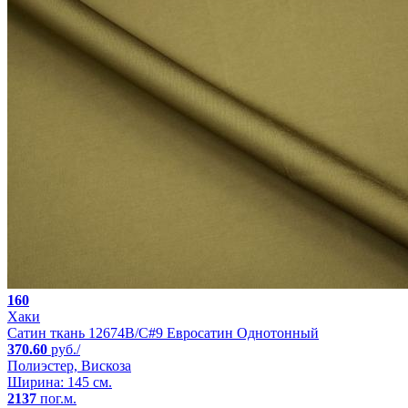
160
Хаки
Сатин ткань 12674B/C#9 Евросатин Однотонный
370.60
руб./
Полиэстер, Вискоза
Ширина: 145 см.
2137
пог.м.