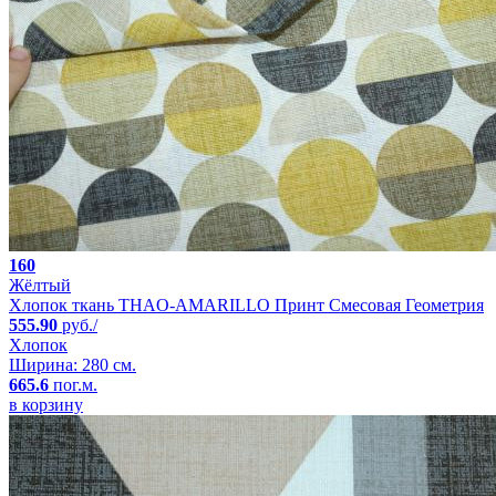
160
Жёлтый
Хлопок ткань THAO-AMARILLO Принт Смесовая Геометрия
555.90
руб./
Хлопок
Ширина: 280 см.
665.6
пог.м.
в корзину