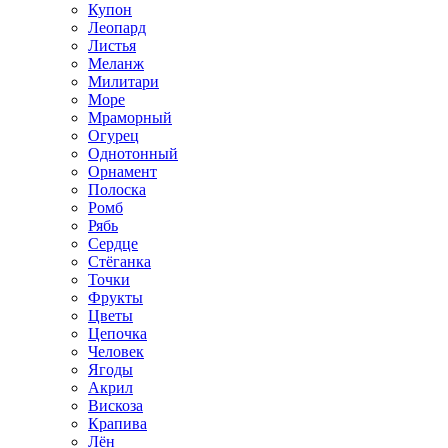
Купон
Леопард
Листья
Меланж
Милитари
Море
Мраморный
Огурец
Однотонный
Орнамент
Полоска
Ромб
Рябь
Сердце
Стёганка
Точки
Фрукты
Цветы
Цепочка
Человек
Ягоды
Акрил
Вискоза
Крапива
Лён