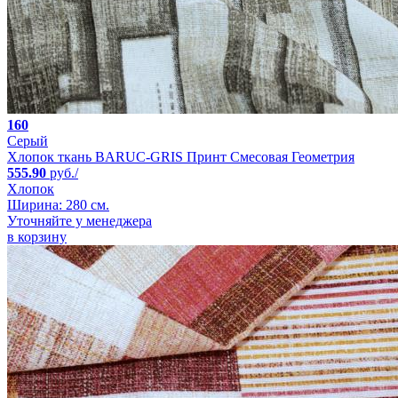
160
Серый
Хлопок ткань BARUC-GRIS Принт Смесовая Геометрия
555.90
руб./
Хлопок
Ширина: 280 см.
Уточняйте у менеджера
в корзину