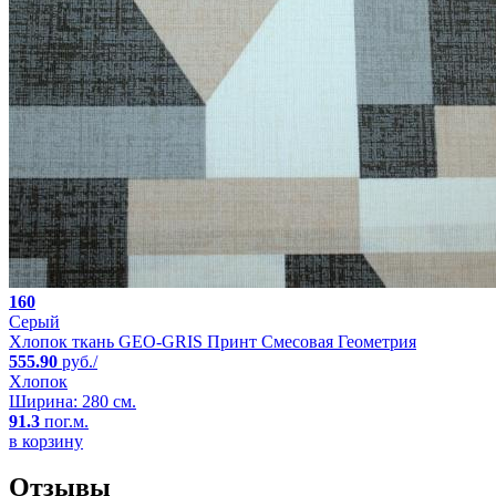
160
Серый
Хлопок ткань GEO-GRIS Принт Смесовая Геометрия
555.90
руб./
Хлопок
Ширина: 280 см.
91.3
пог.м.
в корзину
Отзывы