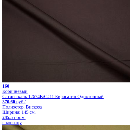
160
Коричневый
Сатин ткань 12674B/C#11 Евросатин Однотонный
370.60
руб./
Полиэстер, Вискоза
Ширина: 145 см.
245.5
пог.м.
в корзину