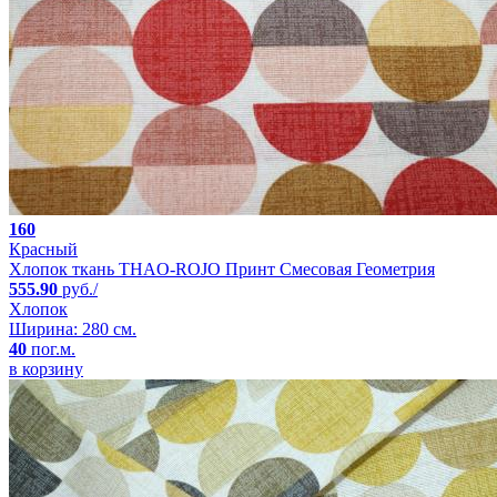
160
Красный
Хлопок ткань THAO-ROJO Принт Смесовая Геометрия
555.90
руб./
Хлопок
Ширина: 280 см.
40
пог.м.
в корзину