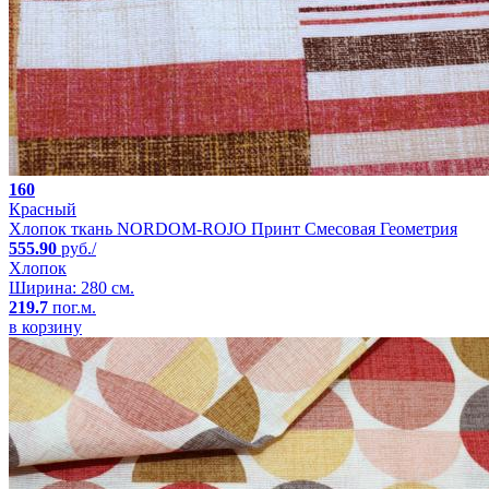
160
Красный
Хлопок ткань NORDOM-ROJO Принт Смесовая Геометрия
555.90
руб./
Хлопок
Ширина: 280 см.
219.7
пог.м.
в корзину