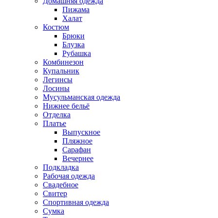
Домашняя одежда
Пижама
Халат
Костюм
Брюки
Блузка
Рубашка
Комбинезон
Купальник
Легинсы
Лосины
Мусульманская одежда
Нижнее бельё
Отделка
Платье
Выпускное
Пляжное
Сарафан
Вечернее
Подкладка
Рабочая одежда
Свадебное
Свитер
Спортивная одежда
Сумка