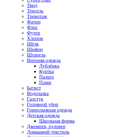
Твид
Тенсель
Трикотаж
Фатин
Флис
Футер
Хлопок
Шёлк
Шифон
Штапель
Верхняя одежда
Дублёнка
Куртка
Пальто
Плащ
Батист
Водолазка
Галстук
Головной убор
Горнолыжная одежда
Детская одежда
Школьная форма
Джемпер, пуловер
Домашний текстиль