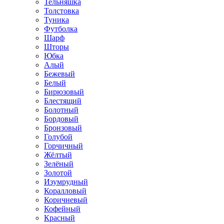
Тельняшка
Толстовка
Туника
Футболка
Шарф
Шторы
Юбка
Алый
Бежевый
Белый
Бирюзовый
Блестящий
Болотный
Бордовый
Бронзовый
Голубой
Горчичный
Жёлтый
Зелёный
Золотой
Изумрудный
Коралловый
Коричневый
Кофейный
Красный