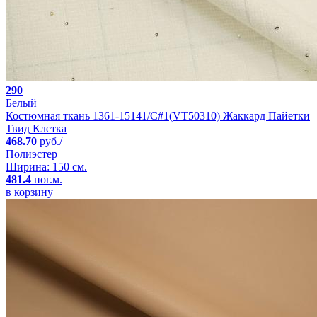
290
Белый
Костюмная ткань 1361-15141/C#1(VT50310) Жаккард Пайетки
Твид Клетка
468.70
руб./
Полиэстер
Ширина: 150 см.
481.4
пог.м.
в корзину