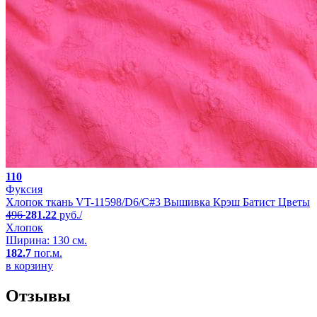
110
Фуксия
Хлопок ткань VT-11598/D6/C#3 Вышивка Крэш Батист Цветы
496
281.22
руб./
Хлопок
Ширина: 130 см.
182.7
пог.м.
в корзину
Отзывы