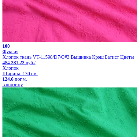
100
Фуксия
Хлопок ткань VT-11598/D7/C#3 Вышивка Крэш Батист Цветы
484
281.22
руб./
Хлопок
Ширина: 130 см.
124.6
пог.м.
в корзину