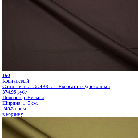
160
Коричневый
Сатин ткань 12674B/C#11 Евросатин Однотонный
374.96
руб./
Полиэстер, Вискоза
Ширина: 145 см.
245.5
пог.м.
в корзину