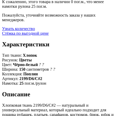
К сожалению, этого товара в наличии 0 пог.м., что менее
намотки рулона 25 пог.м.
Пожалуйста, уточняйте возможность заказа у наших
менеджеров.
Узнать количество
Стёжка по выгодной цене
Характеристики
Тип ткани:
Хлопок
Рисунок:
Цветы
Цвет:
Чёрно-белый
?
?
Ширина:
150
сантиметров
?
?
Коллекция:
Поплин
Артикул:
2199/D6/C#2
Намотка:
25
пог.м./рулон
Описание
Хлопковая ткань 2199/D6/C#2 — натуральный и
универсальный материал, который идеально подходит для
пошива рубашек, платьев, сарафанов, костюмов, брюк, юбок и