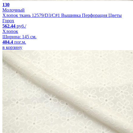
130
Молочный
Хлопок ткань 12579/D3/C#1 Вышивка Перфорация Цветы
Горох
562.44
руб./
Хлопок
Ширина: 145 см.
404.4
пог.м.
в корзину