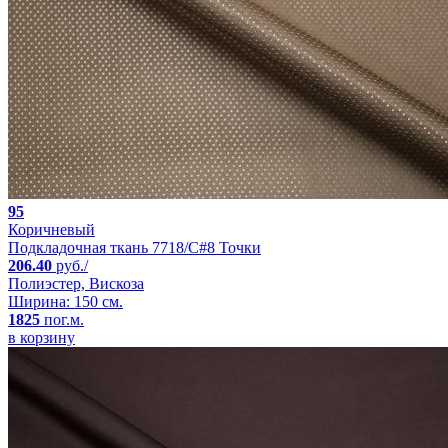
95
Коричневый
Подкладочная ткань 7718/C#8 Точки
206.40
руб./
Полиэстер, Вискоза
Ширина: 150 см.
1825
пог.м.
в корзину