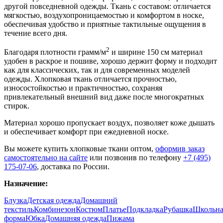
другой повседневной одежды. Ткань с составом: отличается
мягкостью, воздухопроницаемостью и комфортом в носке,
обеспечивая удобство и приятные тактильные ощущения в
течение всего дня.
2
Благодаря плотности грамм/м
и ширине 150 см материал
удобен в раскрое и пошиве, хорошо держит форму и подходит
как для классических, так и для современных моделей
одежды. Хлопковая ткань отличается прочностью,
износостойкостью и практичностью, сохраняя
привлекательный внешний вид даже после многократных
стирок.
Материал хорошо пропускает воздух, позволяет коже дышать
и обеспечивает комфорт при ежедневной носке.
Вы можете купить хлопковые ткани оптом,
оформив заказ
самостоятельно на сайте
или позвонив по телефону
+7 (495)
175-07-06
, доставка по России.
Назначение:
Блузка
Детская одежда
Домашний
текстиль
Комбинезон
Костюм
Платье
Подкладка
Рубашка
Школьна
форма
Юбка
Домашняя одежда
Пижама