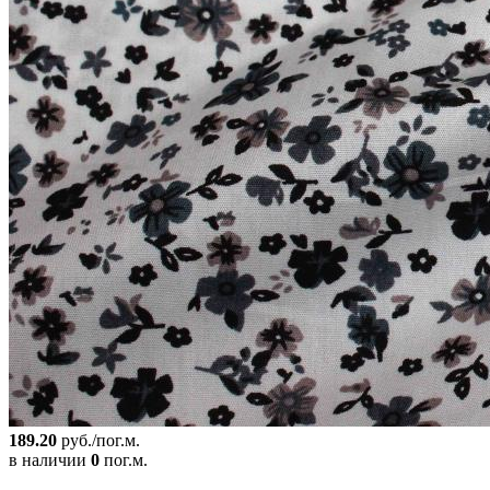
189.20
руб./пог.м.
в наличии
0
пог.м.