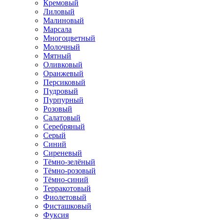
Кремовый
Лиловый
Малиновый
Марсала
Многоцветный
Молочный
Мятный
Оливковый
Оранжевый
Персиковый
Пудровый
Пурпурный
Розовый
Салатовый
Серебряный
Серый
Синий
Сиреневый
Тёмно-зелёный
Тёмно-розовый
Тёмно-синий
Терракотовый
Фиолетовый
Фисташковый
Фуксия