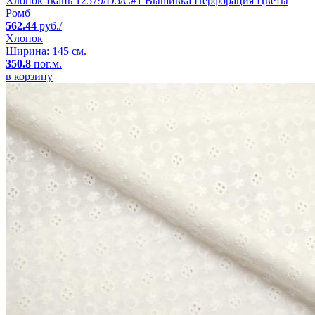
Хлопок ткань 12579/D5/C#1 Вышивка Перфорация Цветы
Ромб
562.44
руб./
Хлопок
Ширина: 145 см.
350.8
пог.м.
в корзину