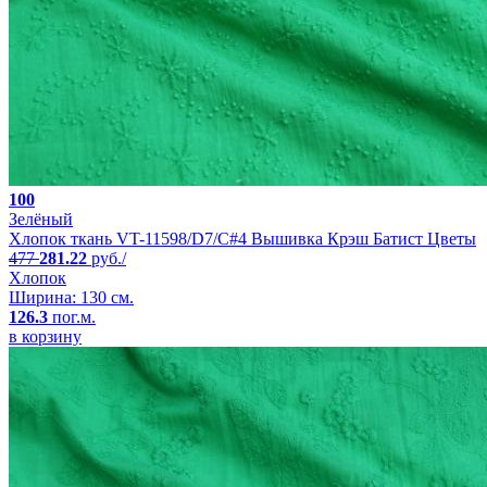
100
Зелёный
Хлопок ткань VT-11598/D7/C#4 Вышивка Крэш Батист Цветы
477
281.22
руб./
Хлопок
Ширина: 130 см.
126.3
пог.м.
в корзину