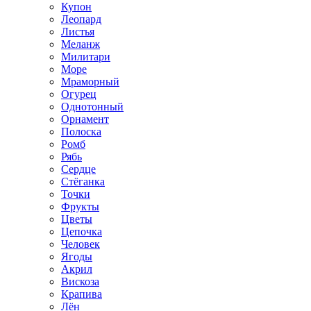
Купон
Леопард
Листья
Меланж
Милитари
Море
Мраморный
Огурец
Однотонный
Орнамент
Полоска
Ромб
Рябь
Сердце
Стёганка
Точки
Фрукты
Цветы
Цепочка
Человек
Ягоды
Акрил
Вискоза
Крапива
Лён