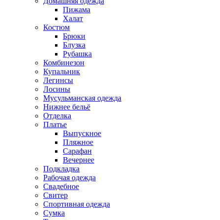
Домашняя одежда
Пижама
Халат
Костюм
Брюки
Блузка
Рубашка
Комбинезон
Купальник
Легинсы
Лосины
Мусульманская одежда
Нижнее бельё
Отделка
Платье
Выпускное
Пляжное
Сарафан
Вечернее
Подкладка
Рабочая одежда
Свадебное
Свитер
Спортивная одежда
Сумка