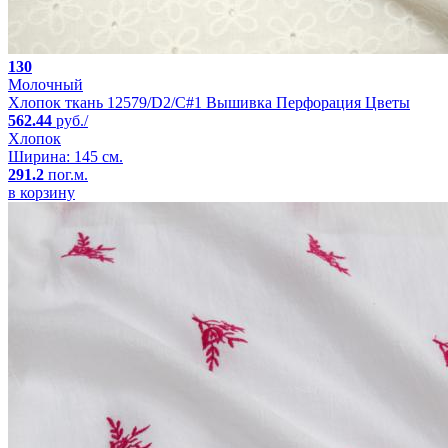
130
Молочный
Хлопок ткань 12579/D2/C#1 Вышивка Перфорация Цветы
562.44
руб./
Хлопок
Ширина: 145 см.
291.2
пог.м.
в корзину