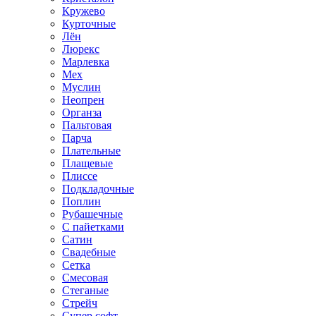
Кружево
Курточные
Лён
Люрекс
Марлевка
Мех
Муслин
Неопрен
Органза
Пальтовая
Парча
Плательные
Плащевые
Плиссе
Подкладочные
Поплин
Рубашечные
С пайетками
Сатин
Свадебные
Сетка
Смесовая
Стеганые
Стрейч
Супер софт