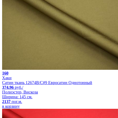
160
Хаки
Сатин ткань 12674B/C#9 Евросатин Однотонный
374.96
руб./
Полиэстер, Вискоза
Ширина: 145 см.
2137
пог.м.
в корзину