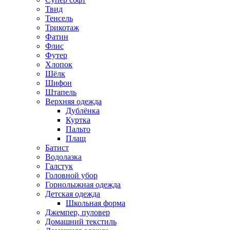
Твид
Тенсель
Трикотаж
Фатин
Флис
Футер
Хлопок
Шёлк
Шифон
Штапель
Верхняя одежда
Дублёнка
Куртка
Пальто
Плащ
Батист
Водолазка
Галстук
Головной убор
Горнолыжная одежда
Детская одежда
Школьная форма
Джемпер, пуловер
Домашний текстиль