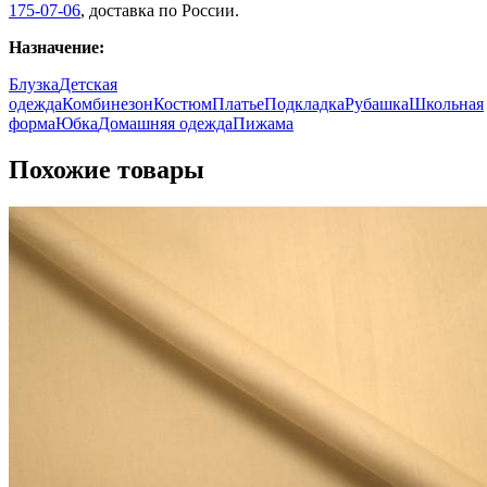
175-07-06
, доставка по России.
Назначение:
Блузка
Детская
одежда
Комбинезон
Костюм
Платье
Подкладка
Рубашка
Школьная
форма
Юбка
Домашняя одежда
Пижама
Похожие товары