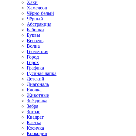
Хаки
Хамелеон
Чёрно-белый
Чёрный
Абстракция
Бабочки
Буквы
Вензель
Волна
Геометрия
Город
Горох
Графика
Гусиная лапка
Детский
Диагональ
Елочка
Животные
Звёздочка
Зебра
Зигзаг
Квадрат
Клетка
Косичка
Крокодил