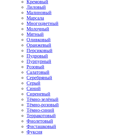
Кремовый
Лиловый
Малиновый
Марсала
Многоцветный
Молочный
Мятный
Оливковый
Оранжевый
Персиковый
Пудровый
Пурпурный
Розовый
Салатовый
Серебряный
Серый
Синий
Сиреневый
Тёмно-зелёный
Тёмно-розовый
Тёмно-синий
Терракотовый
Фиолетовый
Фисташковый
Фуксия