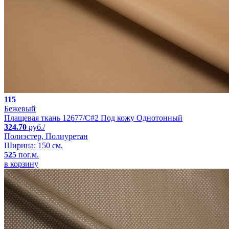
115
Бежевый
Плащевая ткань 12677/C#2 Под кожу Однотонный
324.70
руб./
Полиэстер, Полиуретан
Ширина: 150 см.
525
пог.м.
в корзину