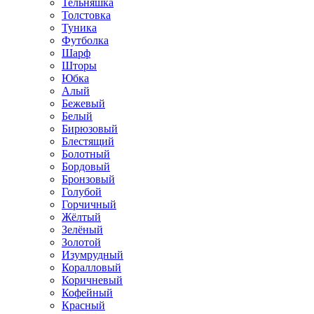
Тельняшка
Толстовка
Туника
Футболка
Шарф
Шторы
Юбка
Алый
Бежевый
Белый
Бирюзовый
Блестящий
Болотный
Бордовый
Бронзовый
Голубой
Горчичный
Жёлтый
Зелёный
Золотой
Изумрудный
Коралловый
Коричневый
Кофейный
Красный