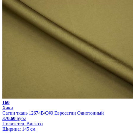
160
Хаки
Сатин ткань 12674B/C#9 Евросатин Однотонный
370.60
руб./
Полиэстер, Вискоза
Ширина: 145 см.