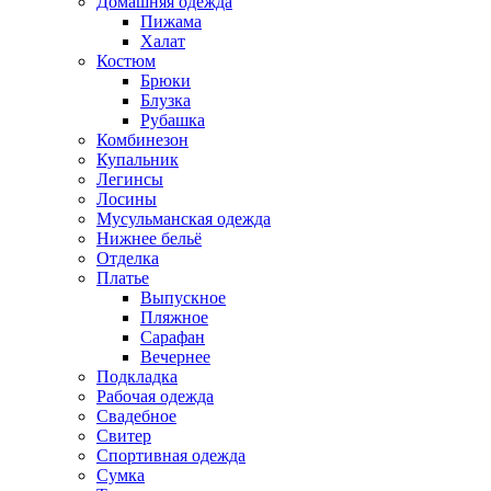
Домашняя одежда
Пижама
Халат
Костюм
Брюки
Блузка
Рубашка
Комбинезон
Купальник
Легинсы
Лосины
Мусульманская одежда
Нижнее бельё
Отделка
Платье
Выпускное
Пляжное
Сарафан
Вечернее
Подкладка
Рабочая одежда
Свадебное
Свитер
Спортивная одежда
Сумка