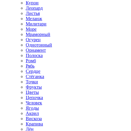
Купон
Леопард
Листья
Меланж
Милитари
Море
Мраморный
Огурец
Однотонный
Орнамент
Полоска
Ромб
Рябь
Сердце
Стёганка
Точки
Фрукты
Цветы
Цепочка
Человек
Ягоды
Акрил
Вискоза
Крапива
Лён