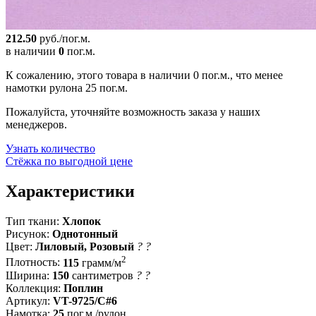
212.50
руб./пог.м.
в наличии
0
пог.м.
К сожалению, этого товара в наличии 0 пог.м., что менее
намотки рулона 25 пог.м.
Пожалуйста, уточняйте возможность заказа у наших
менеджеров.
Узнать количество
Стёжка по выгодной цене
Характеристики
Тип ткани:
Хлопок
Рисунок:
Однотонный
Цвет:
Лиловый, Розовый
?
?
2
Плотность:
115
грамм/м
Ширина:
150
сантиметров
?
?
Коллекция:
Поплин
Артикул:
VT-9725/C#6
Намотка:
25
пог.м./рулон