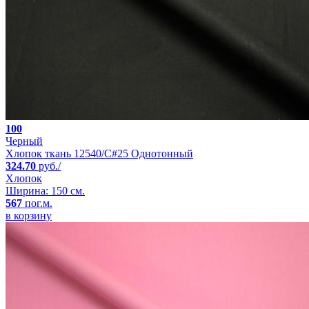
100
Черный
Хлопок ткань 12540/C#25 Однотонный
324.70
руб./
Хлопок
Ширина: 150 см.
567
пог.м.
в корзину