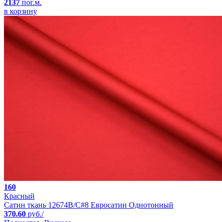
2137
пог.м.
в корзину
160
Красный
Сатин ткань 12674B/C#8 Евросатин Однотонный
370.60
руб./