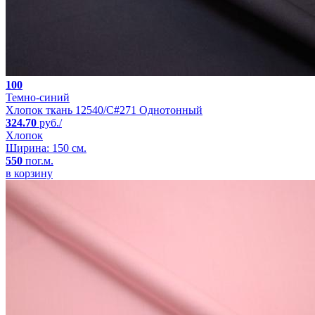
100
Темно-синий
Хлопок ткань 12540/C#271 Однотонный
324.70
руб./
Хлопок
Ширина: 150 см.
550
пог.м.
в корзину