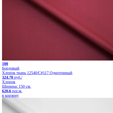
100
Бордовый
Хлопок ткань 12540/C#117 Однотонный
324.70
руб./
Хлопок
Ширина: 150 см.
620.6
пог.м.
в корзину