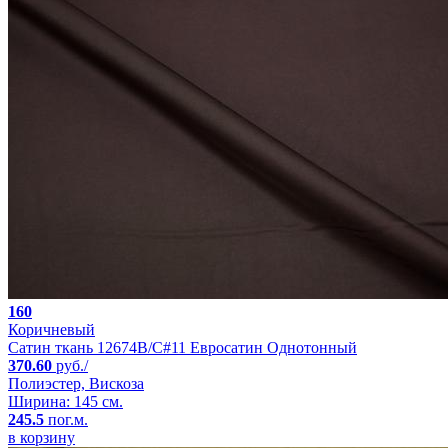
160
Коричневый
Сатин ткань 12674B/C#11 Евросатин Однотонный
370.60
руб./
Полиэстер, Вискоза
Ширина: 145 см.
245.5
пог.м.
в корзину