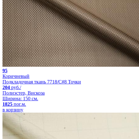
95
Коричневый
Подкладочная ткань 7718/C#8 Точки
204
руб./
Полиэстер, Вискоза
Ширина: 150 см.
1825
пог.м.
в корзину