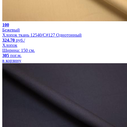
100
Бежевый
Хлопок ткань 12540/C#127 Однотонный
324.70
руб./
Хлопок
Ширина: 150 см.
305
пог.м.
в корзину