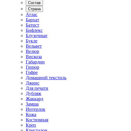
Состав
Страна
Атлас
Бархат
Батист
Бифлекс
Блузочные
Букле
Вельвет
Велюр
Вискоза
Габардин
Гипюр
Гофре
Домашний текстиль
Джинс
Для печати
Дубляж
Жаккард
Замша
Интерлок
Кожа
Костюмная
Креп
Кристалон