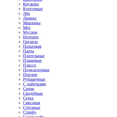
Кружево
Курточные
Лён
Люрекс
Марлевка
Мех
Муслин
Неопрен
Органза
Пальтовая
Парча
Плательные
Плащевые
Плиссе
Подкладочные
Поплин
Рубашечные
С пайетками
Сатин
Свадебные
Сетка
Смесовая
Стеганые
Стрейч
Супер софт