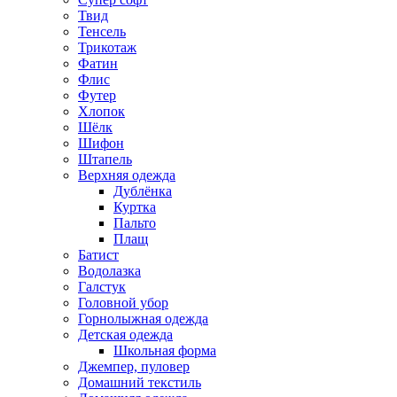
Твид
Тенсель
Трикотаж
Фатин
Флис
Футер
Хлопок
Шёлк
Шифон
Штапель
Верхняя одежда
Дублёнка
Куртка
Пальто
Плащ
Батист
Водолазка
Галстук
Головной убор
Горнолыжная одежда
Детская одежда
Школьная форма
Джемпер, пуловер
Домашний текстиль