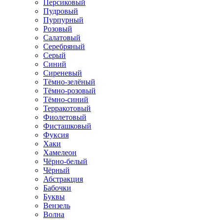
Персиковый
Пудровый
Пурпурный
Розовый
Салатовый
Серебряный
Серый
Синий
Сиреневый
Тёмно-зелёный
Тёмно-розовый
Тёмно-синий
Терракотовый
Фиолетовый
Фисташковый
Фуксия
Хаки
Хамелеон
Чёрно-белый
Чёрный
Абстракция
Бабочки
Буквы
Вензель
Волна