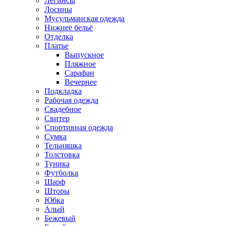
Легинсы
Лосины
Мусульманская одежда
Нижнее бельё
Отделка
Платье
Выпускное
Пляжное
Сарафан
Вечернее
Подкладка
Рабочая одежда
Свадебное
Свитер
Спортивная одежда
Сумка
Тельняшка
Толстовка
Туника
Футболка
Шарф
Шторы
Юбка
Алый
Бежевый