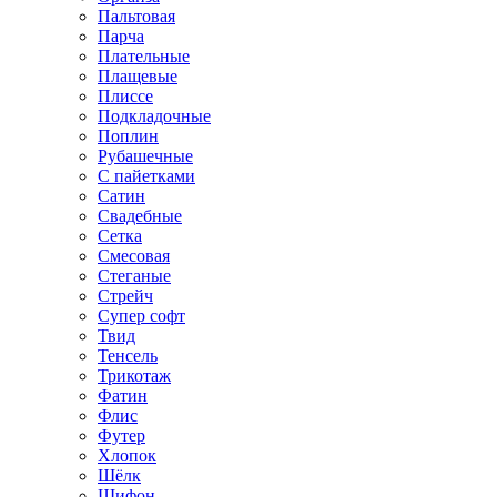
Пальтовая
Парча
Плательные
Плащевые
Плиссе
Подкладочные
Поплин
Рубашечные
С пайетками
Сатин
Свадебные
Сетка
Смесовая
Стеганые
Стрейч
Супер софт
Твид
Тенсель
Трикотаж
Фатин
Флис
Футер
Хлопок
Шёлк
Шифон