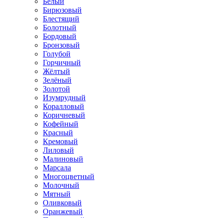
Белый
Бирюзовый
Блестящий
Болотный
Бордовый
Бронзовый
Голубой
Горчичный
Жёлтый
Зелёный
Золотой
Изумрудный
Коралловый
Коричневый
Кофейный
Красный
Кремовый
Лиловый
Малиновый
Марсала
Многоцветный
Молочный
Мятный
Оливковый
Оранжевый