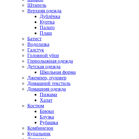
Штапель
Верхняя одежда
Дублёнка
Куртка
Пальто
Плащ
Батист
Водолазка
Галстук
Головной убор
Горнолыжная одежда
Детская одежда
Школьная форма
Джемпер, пуловер
Домашний текстиль
Домашняя одежда
Пижама
Халат
Костюм
Брюки
Блузка
Рубашка
Комбинезон
Купальник