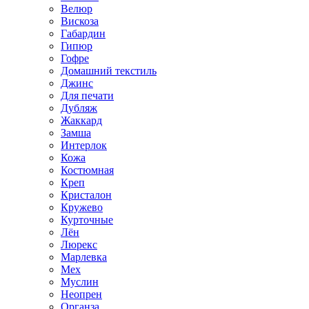
Велюр
Вискоза
Габардин
Гипюр
Гофре
Домашний текстиль
Джинс
Для печати
Дубляж
Жаккард
Замша
Интерлок
Кожа
Костюмная
Креп
Кристалон
Кружево
Курточные
Лён
Люрекс
Марлевка
Мех
Муслин
Неопрен
Органза