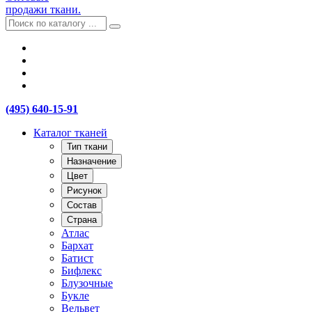
продажи ткани.
(495) 640-15-91
Каталог тканей
Тип ткани
Назначение
Цвет
Рисунок
Состав
Страна
Атлас
Бархат
Батист
Бифлекс
Блузочные
Букле
Вельвет