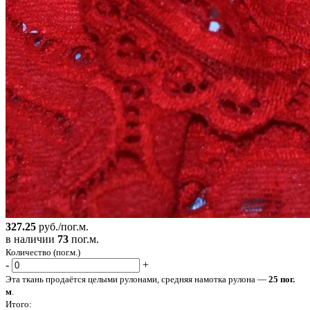
327.25
руб./пог.м.
в наличии
73
пог.м.
Количество (пог.м.)
-
+
Эта ткань продаётся целыми рулонами, средняя намотка рулона —
25 пог.
м
.
Итого: