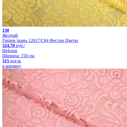
130
Желтый
Гипюр ткань 12617/C#4 Фестон Цветы
324.70
руб./
Нейлон
Ширина: 150 см.
315
пог.м.
в корзину