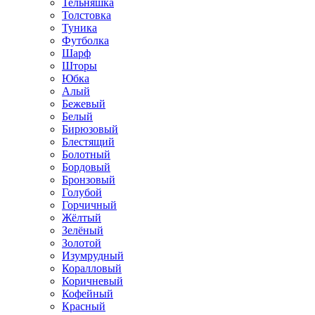
Тельняшка
Толстовка
Туника
Футболка
Шарф
Шторы
Юбка
Алый
Бежевый
Белый
Бирюзовый
Блестящий
Болотный
Бордовый
Бронзовый
Голубой
Горчичный
Жёлтый
Зелёный
Золотой
Изумрудный
Коралловый
Коричневый
Кофейный
Красный