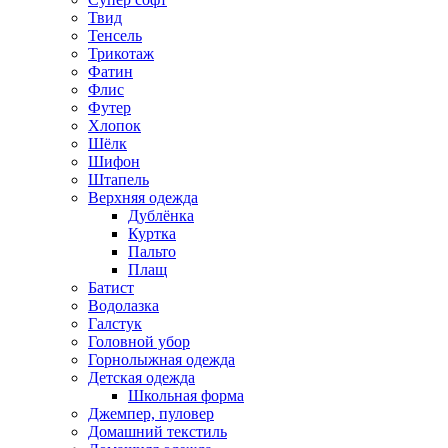
Твид
Тенсель
Трикотаж
Фатин
Флис
Футер
Хлопок
Шёлк
Шифон
Штапель
Верхняя одежда
Дублёнка
Куртка
Пальто
Плащ
Батист
Водолазка
Галстук
Головной убор
Горнолыжная одежда
Детская одежда
Школьная форма
Джемпер, пуловер
Домашний текстиль