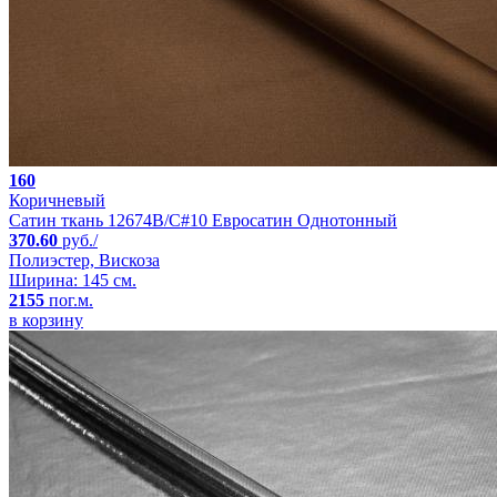
160
Коричневый
Сатин ткань 12674B/C#10 Евросатин Однотонный
370.60
руб./
Полиэстер, Вискоза
Ширина: 145 см.
2155
пог.м.
в корзину