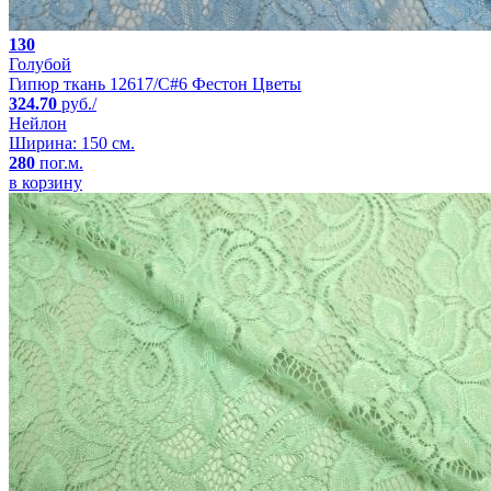
130
Голубой
Гипюр ткань 12617/C#6 Фестон Цветы
324.70
руб./
Нейлон
Ширина: 150 см.
280
пог.м.
в корзину