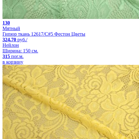
130
Мятный
Гипюр ткань 12617/C#5 Фестон Цветы
324.70
руб./
Нейлон
Ширина: 150 см.
315
пог.м.
в корзину