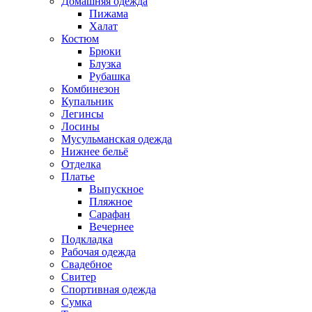
Домашняя одежда
Пижама
Халат
Костюм
Брюки
Блузка
Рубашка
Комбинезон
Купальник
Легинсы
Лосины
Мусульманская одежда
Нижнее бельё
Отделка
Платье
Выпускное
Пляжное
Сарафан
Вечернее
Подкладка
Рабочая одежда
Свадебное
Свитер
Спортивная одежда
Сумка