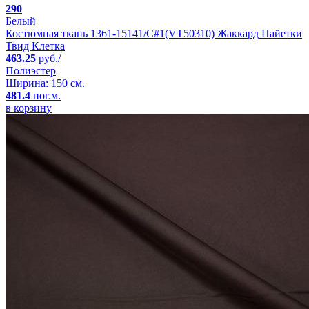
290
Белый
Костюмная ткань 1361-15141/C#1(VT50310) Жаккард Пайетки
Твид Клетка
463.25
руб./
Полиэстер
Ширина: 150 см.
481.4
пог.м.
в корзину