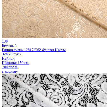
130
Бежевый
Гипюр ткань 12617/C#2 Фестон Цветы
324.70
руб./
Нейлон
Ширина: 150 см.
700
пог.м.
в корзину