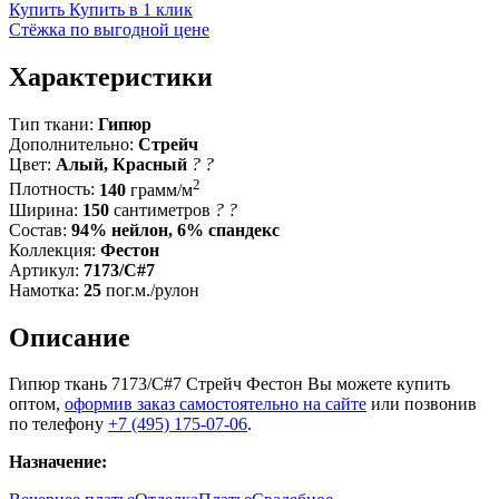
Купить
Купить в 1 клик
Стёжка по выгодной цене
Характеристики
Тип ткани:
Гипюр
Дополнительно:
Стрейч
Цвет:
Алый, Красный
?
?
2
Плотность:
140
грамм/м
Ширина:
150
сантиметров
?
?
Состав:
94% нейлон, 6% спандекс
Коллекция:
Фестон
Артикул:
7173/C#7
Намотка:
25
пог.м./рулон
Описание
Гипюр ткань 7173/C#7 Стрейч Фестон Вы можете купить
оптом,
оформив заказ самостоятельно на сайте
или позвонив
по телефону
+7 (495) 175-07-06
.
Назначение: