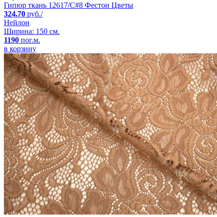
Гипюр ткань 12617/C#8 Фестон Цветы
324.70
руб./
Нейлон
Ширина: 150 см.
1190
пог.м.
в корзину