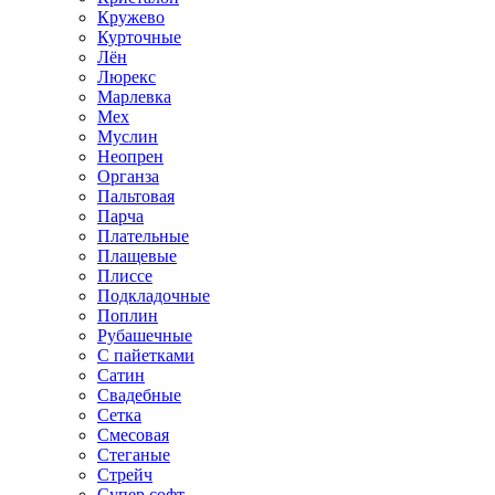
Кружево
Курточные
Лён
Люрекс
Марлевка
Мех
Муслин
Неопрен
Органза
Пальтовая
Парча
Плательные
Плащевые
Плиссе
Подкладочные
Поплин
Рубашечные
С пайетками
Сатин
Свадебные
Сетка
Смесовая
Стеганые
Стрейч
Супер софт