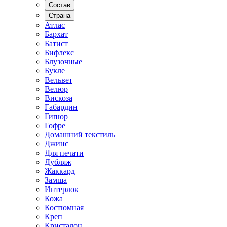
Состав
Страна
Атлас
Бархат
Батист
Бифлекс
Блузочные
Букле
Вельвет
Велюр
Вискоза
Габардин
Гипюр
Гофре
Домашний текстиль
Джинс
Для печати
Дубляж
Жаккард
Замша
Интерлок
Кожа
Костюмная
Креп
Кристалон