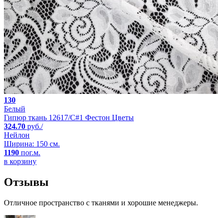
130
Белый
Гипюр ткань 12617/C#1 Фестон Цветы
324.70
руб./
Нейлон
Ширина: 150 см.
1190
пог.м.
в корзину
Отзывы
Отличное пространство с тканями и хорошие менеджеры.