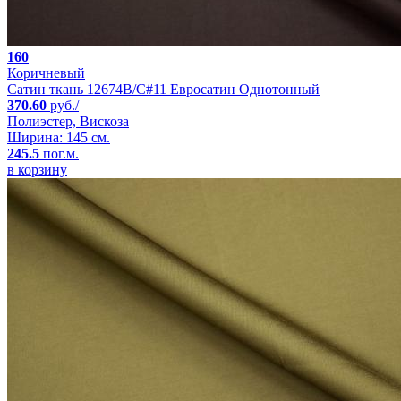
160
Коричневый
Сатин ткань 12674B/C#11 Евросатин Однотонный
370.60
руб./
Полиэстер, Вискоза
Ширина: 145 см.
245.5
пог.м.
в корзину