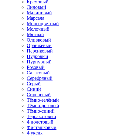
Кремовый
Лиловый
Малиновый
Марсала
Многоцветный
Молочный
Мятный
Оливковый
Оранжевый
Персиковый
Пудровый
Пурпурный
Розовый
Салатовый
Серебряный
Серый
Синий
Сиреневый
Тёмно-зелёный
Тёмно-розовый
Тёмно-синий
Терракотовый
Фиолетовый
Фисташковый
Фуксия