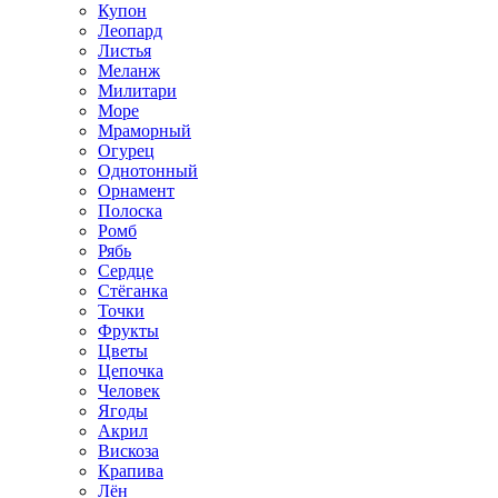
Купон
Леопард
Листья
Меланж
Милитари
Море
Мраморный
Огурец
Однотонный
Орнамент
Полоска
Ромб
Рябь
Сердце
Стёганка
Точки
Фрукты
Цветы
Цепочка
Человек
Ягоды
Акрил
Вискоза
Крапива
Лён