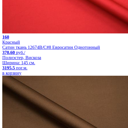
160
Красный
Сатин ткань 12674B/C#8 Евросатин Однотонный
370.60
руб./
Полиэстер, Вискоза
Ширина: 145 см.
3195.5
пог.м.
в корзину