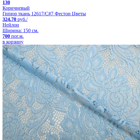
130
Коричневый
Гипюр ткань 12617/C#7 Фестон Цветы
324.70
руб./
Нейлон
Ширина: 150 см.
700
пог.м.
в корзину