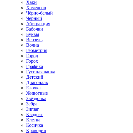
Хаки
Хамелеон
Чёрно-белый
Чёрный
Абстракция
Бабочки
Буквы
Вензель
Волна
Геометрия
Город
Горох
Графика
Гусиная лапка
Детский
Диагональ
Елочка
Животные
Звёздочка
Зебра
Зигзаг
Квадрат
Клетка
Косичка
Крокодил