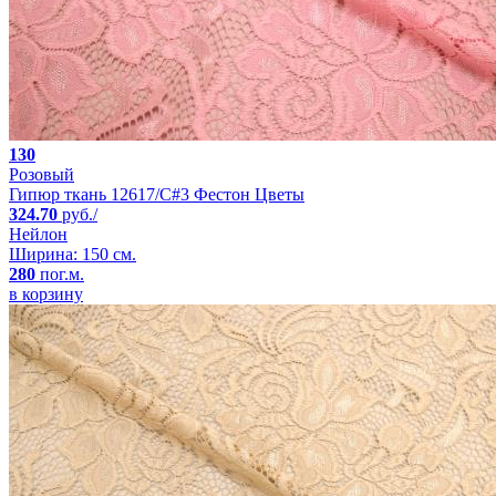
130
Розовый
Гипюр ткань 12617/C#3 Фестон Цветы
324.70
руб./
Нейлон
Ширина: 150 см.
280
пог.м.
в корзину