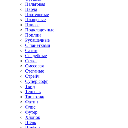
Пальтовая
Парча
Плательные
Плащевые
Плиссе
Подкладочные
Поплин
Рубашечные
С пайетками
Сатин
Свадебные
Сетка
Смесовая
Стеганые
Стрейч
Супер софт
Твид
Тенсель
Трикотаж
Фатин
Флис
Футер
Хлопок
Шёлк
Шифон