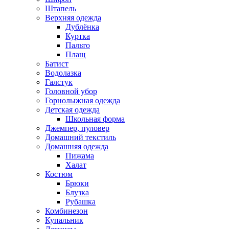
Штапель
Верхняя одежда
Дублёнка
Куртка
Пальто
Плащ
Батист
Водолазка
Галстук
Головной убор
Горнолыжная одежда
Детская одежда
Школьная форма
Джемпер, пуловер
Домашний текстиль
Домашняя одежда
Пижама
Халат
Костюм
Брюки
Блузка
Рубашка
Комбинезон
Купальник