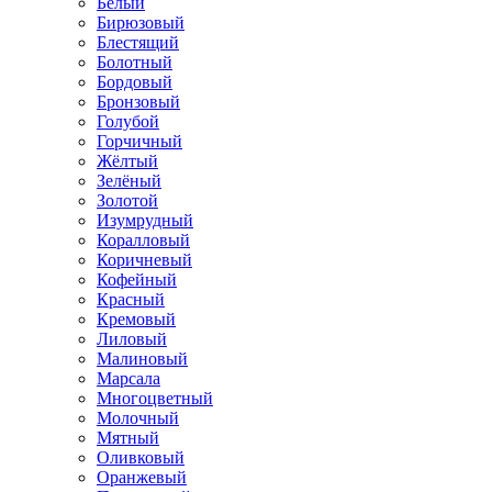
Белый
Бирюзовый
Блестящий
Болотный
Бордовый
Бронзовый
Голубой
Горчичный
Жёлтый
Зелёный
Золотой
Изумрудный
Коралловый
Коричневый
Кофейный
Красный
Кремовый
Лиловый
Малиновый
Марсала
Многоцветный
Молочный
Мятный
Оливковый
Оранжевый