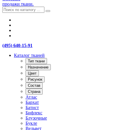
продажи ткани.
(495) 640-15-91
Каталог тканей
Тип ткани
Назначение
Цвет
Рисунок
Состав
Страна
Атлас
Бархат
Батист
Бифлекс
Блузочные
Букле
Вельвет