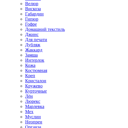
Велюр
Вискоза
Габардин
Гипюр
Гофре
Домашний текстиль
Джинс
Для печати
Дубляж
Жаккард
Замша
Интерлок
Кожа
Костюмная
Креп
Кристалон
Кружево
Курточные
Лён
Люрекс
Марлевка
Мех
Муслин
Неопрен
Органза