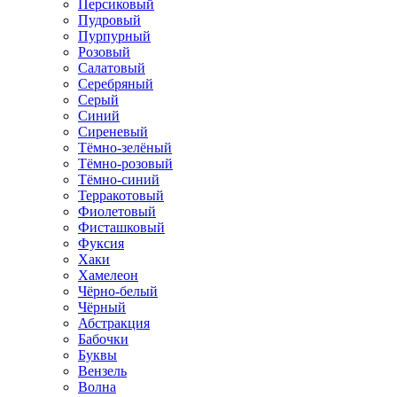
Персиковый
Пудровый
Пурпурный
Розовый
Салатовый
Серебряный
Серый
Синий
Сиреневый
Тёмно-зелёный
Тёмно-розовый
Тёмно-синий
Терракотовый
Фиолетовый
Фисташковый
Фуксия
Хаки
Хамелеон
Чёрно-белый
Чёрный
Абстракция
Бабочки
Буквы
Вензель
Волна