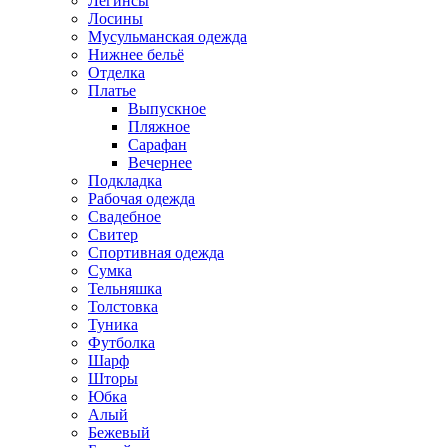
Легинсы
Лосины
Мусульманская одежда
Нижнее бельё
Отделка
Платье
Выпускное
Пляжное
Сарафан
Вечернее
Подкладка
Рабочая одежда
Свадебное
Свитер
Спортивная одежда
Сумка
Тельняшка
Толстовка
Туника
Футболка
Шарф
Шторы
Юбка
Алый
Бежевый