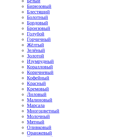
Белый
Бирюзовый
Блестящий
Болотный
Бордовый
Бронзовый
Голубой
Горчичный
Жёлтый
Зелёный
Золотой
Изумрудный
Коралловый
Коричневый
Кофейный
Красный
Кремовый
Лиловый
Малиновый
Марсала
Многоцветный
Молочный
Мятный
Оливковый
Оранжевый