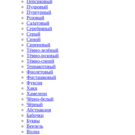
Персиковый
Пудровый
Пурпурный
Розовый
Салатовый
Серебряный
Серый
Синий
Сиреневый
Тёмно-зелёный
Тёмно-розовый
Тёмно-синий
Терракотовый
Фиолетовый
Фисташковый
Фуксия
Хаки
Хамелеон
Чёрно-белый
Чёрный
Абстракция
Бабочки
Буквы
Вензель
Волна