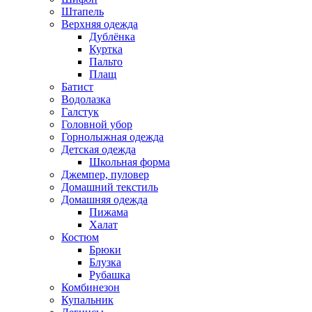
Штапель
Верхняя одежда
Дублёнка
Куртка
Пальто
Плащ
Батист
Водолазка
Галстук
Головной убор
Горнолыжная одежда
Детская одежда
Школьная форма
Джемпер, пуловер
Домашний текстиль
Домашняя одежда
Пижама
Халат
Костюм
Брюки
Блузка
Рубашка
Комбинезон
Купальник