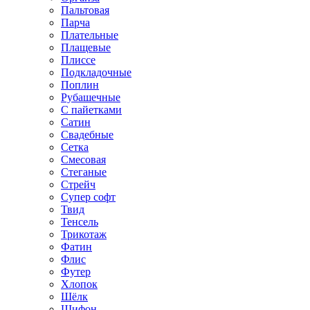
Пальтовая
Парча
Плательные
Плащевые
Плиссе
Подкладочные
Поплин
Рубашечные
С пайетками
Сатин
Свадебные
Сетка
Смесовая
Стеганые
Стрейч
Супер софт
Твид
Тенсель
Трикотаж
Фатин
Флис
Футер
Хлопок
Шёлк
Шифон