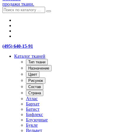
продажи ткани.
(495) 640-15-91
Каталог тканей
Тип ткани
Назначение
Цвет
Рисунок
Состав
Страна
Атлас
Бархат
Батист
Бифлекс
Блузочные
Букле
Вельвет