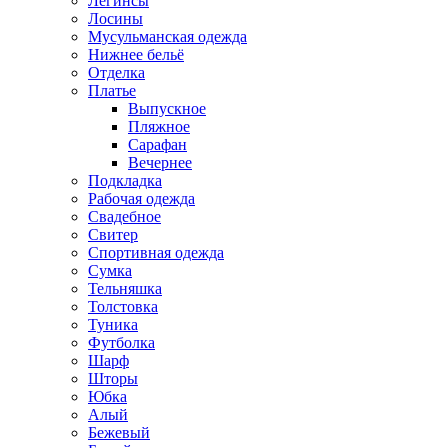
Легинсы
Лосины
Мусульманская одежда
Нижнее бельё
Отделка
Платье
Выпускное
Пляжное
Сарафан
Вечернее
Подкладка
Рабочая одежда
Свадебное
Свитер
Спортивная одежда
Сумка
Тельняшка
Толстовка
Туника
Футболка
Шарф
Шторы
Юбка
Алый
Бежевый