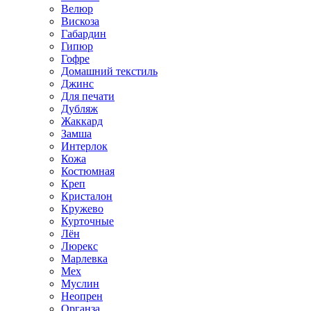
Велюр
Вискоза
Габардин
Гипюр
Гофре
Домашний текстиль
Джинс
Для печати
Дубляж
Жаккард
Замша
Интерлок
Кожа
Костюмная
Креп
Кристалон
Кружево
Курточные
Лён
Люрекс
Марлевка
Мех
Муслин
Неопрен
Органза