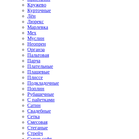
Кружево
Курточные
Лён
Люрекс
Марлевка
Мех
Муслин
Неопрен
Органза
Пальтовая
Парча
Плательные
Плащевые
Плиссе
Подкладочные
Поплин
Рубашечные
С пайетками
Сатин
Свадебные
Сетка
Смесовая
Стеганые
Стрейч
Супер софт