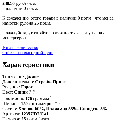
280.50
руб./пог.м.
в наличии
0
пог.м.
К сожалению, этого товара в наличии 0 пог.м., что менее
намотки рулона 25 пог.м.
Пожалуйста, уточняйте возможность заказа у наших
менеджеров.
Узнать количество
Стёжка по выгодной цене
Характеристики
Тип ткани:
Джинс
Дополнительно:
Стрейч, Принт
Рисунок:
Горох
Цвет:
Синий
?
?
2
Плотность:
170
грамм/м
Ширина:
150
сантиметров
?
?
Состав:
Хлопок 60%, Полиамид 35%, Спандекс 5%
Артикул:
12357/D2/C#1
Намотка:
25
пог.м./рулон