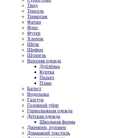
Твид
Тенсель
Трикотаж
Фатин
Флис
Футер
Хлопок
Шёлк
Шифон
Штапель
Верхняя одежда
Дублёнка
Куртка
Пальто
Плащ
Батист
Водолазка
Галстук
Головной убор
Горнолыжная одежда
Детская одежда
Школьная форма
Джемпер, пуловер
Домашний текстиль