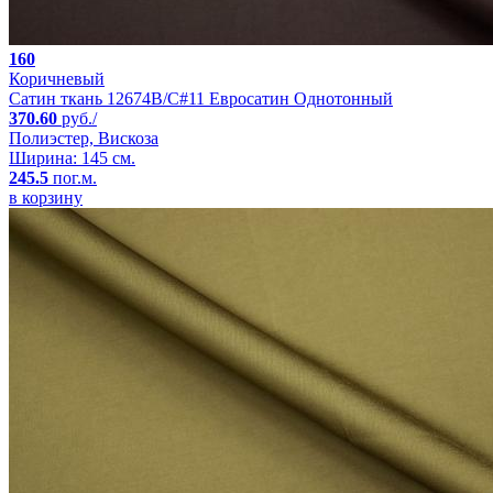
160
Коричневый
Сатин ткань 12674B/C#11 Евросатин Однотонный
370.60
руб./
Полиэстер, Вискоза
Ширина: 145 см.
245.5
пог.м.
в корзину