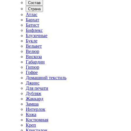
Состав
Страна
Атлас
Бархат
Батист
Бифлекс
Блузочные
Букле
Вельвет
Велюр
Вискоза
Габардин
Гипюр
Гофре
Домашний текстиль
Джинс
Для печати
Дубляж
Жаккард
Замша
Интерлок
Кожа
Костюмная
Креп
Кристалон