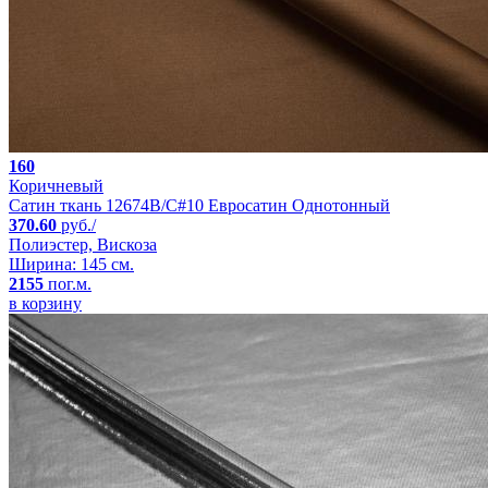
160
Коричневый
Сатин ткань 12674B/C#10 Евросатин Однотонный
370.60
руб./
Полиэстер, Вискоза
Ширина: 145 см.
2155
пог.м.
в корзину