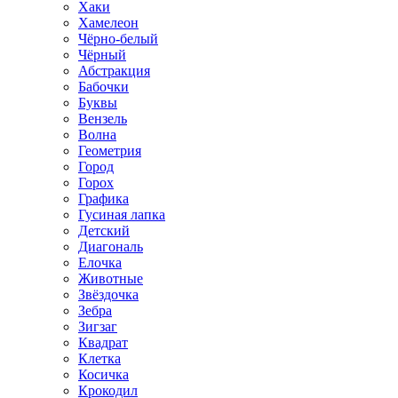
Хаки
Хамелеон
Чёрно-белый
Чёрный
Абстракция
Бабочки
Буквы
Вензель
Волна
Геометрия
Город
Горох
Графика
Гусиная лапка
Детский
Диагональ
Елочка
Животные
Звёздочка
Зебра
Зигзаг
Квадрат
Клетка
Косичка
Крокодил