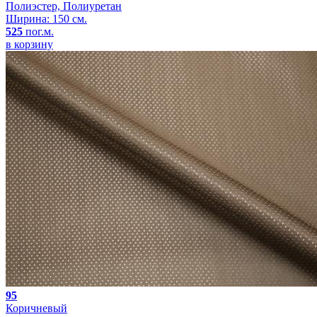
Полиэстер, Полиуретан
Ширина: 150 см.
525
пог.м.
в корзину
95
Коричневый