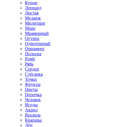
Купон
Леопард
Листья
Меланж
Милитари
Море
Мраморный
Огурец
Однотонный
Орнамент
Полоска
Ромб
Рябь
Сердце
Стёганка
Точки
Фрукты
Цветы
Цепочка
Человек
Ягоды
Акрил
Вискоза
Крапива
Лён