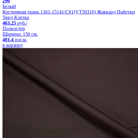
290
Белый
Костюмная ткань 1361-15141/C#1(VT50310) Жаккард Пайетки
Твид Клетка
463.25
руб./
Полиэстер
Ширина: 150 см.
481.4
пог.м.
в корзину