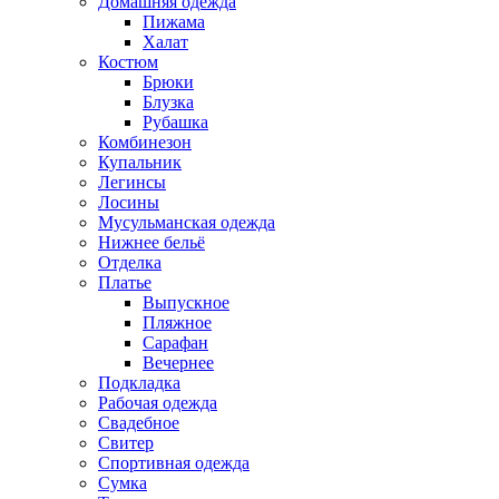
Домашняя одежда
Пижама
Халат
Костюм
Брюки
Блузка
Рубашка
Комбинезон
Купальник
Легинсы
Лосины
Мусульманская одежда
Нижнее бельё
Отделка
Платье
Выпускное
Пляжное
Сарафан
Вечернее
Подкладка
Рабочая одежда
Свадебное
Свитер
Спортивная одежда
Сумка