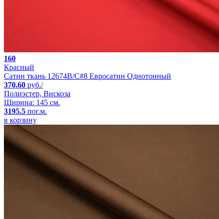
160
Красный
Сатин ткань 12674B/C#8 Евросатин Однотонный
370.60
руб./
Полиэстер, Вискоза
Ширина: 145 см.
3195.5
пог.м.
в корзину