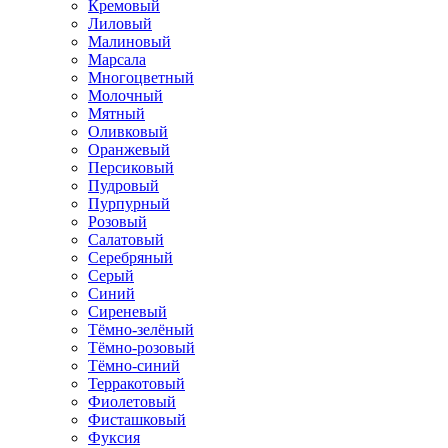
Кремовый
Лиловый
Малиновый
Марсала
Многоцветный
Молочный
Мятный
Оливковый
Оранжевый
Персиковый
Пудровый
Пурпурный
Розовый
Салатовый
Серебряный
Серый
Синий
Сиреневый
Тёмно-зелёный
Тёмно-розовый
Тёмно-синий
Терракотовый
Фиолетовый
Фисташковый
Фуксия