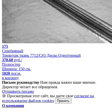
175
Серебряный
Трикотаж ткань 7712/C#3 Диско Однотонный
370.60
руб./
Полиэстер
Ширина: 150 см.
1820
пог.м.
в корзину
Письмо руководству
Нам правда важно ваше мнение.
Директор читает все обращения.
Отправить письмо
🍪 Просматривая этот сайт, вы даете свое
согласие на
использование файлов cookies
Принять
О компании