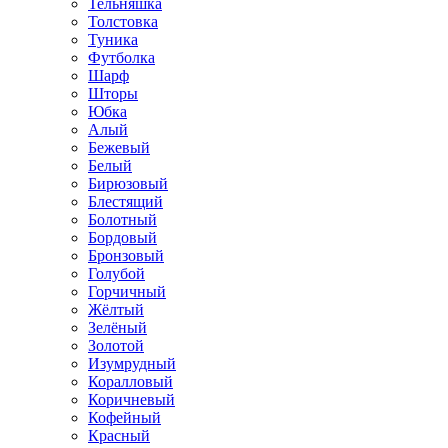
Тельняшка
Толстовка
Туника
Футболка
Шарф
Шторы
Юбка
Алый
Бежевый
Белый
Бирюзовый
Блестящий
Болотный
Бордовый
Бронзовый
Голубой
Горчичный
Жёлтый
Зелёный
Золотой
Изумрудный
Коралловый
Коричневый
Кофейный
Красный