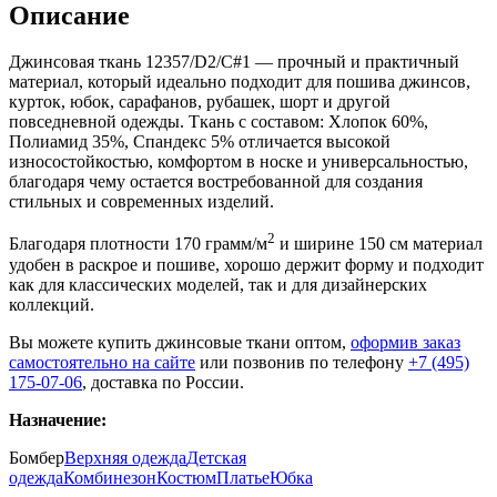
Описание
Джинсовая ткань 12357/D2/C#1 — прочный и практичный
материал, который идеально подходит для пошива джинсов,
курток, юбок, сарафанов, рубашек, шорт и другой
повседневной одежды. Ткань с составом: Хлопок 60%,
Полиамид 35%, Спандекс 5% отличается высокой
износостойкостью, комфортом в носке и универсальностью,
благодаря чему остается востребованной для создания
стильных и современных изделий.
2
Благодаря плотности 170 грамм/м
и ширине 150 см материал
удобен в раскрое и пошиве, хорошо держит форму и подходит
как для классических моделей, так и для дизайнерских
коллекций.
Вы можете купить джинсовые ткани оптом,
оформив заказ
самостоятельно на сайте
или позвонив по телефону
+7 (495)
175-07-06
, доставка по России.
Назначение:
Бомбер
Верхняя одежда
Детская
одежда
Комбинезон
Костюм
Платье
Юбка