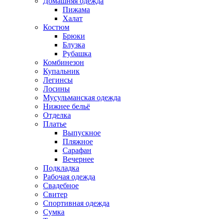
Домашняя одежда
Пижама
Халат
Костюм
Брюки
Блузка
Рубашка
Комбинезон
Купальник
Легинсы
Лосины
Мусульманская одежда
Нижнее бельё
Отделка
Платье
Выпускное
Пляжное
Сарафан
Вечернее
Подкладка
Рабочая одежда
Свадебное
Свитер
Спортивная одежда
Сумка