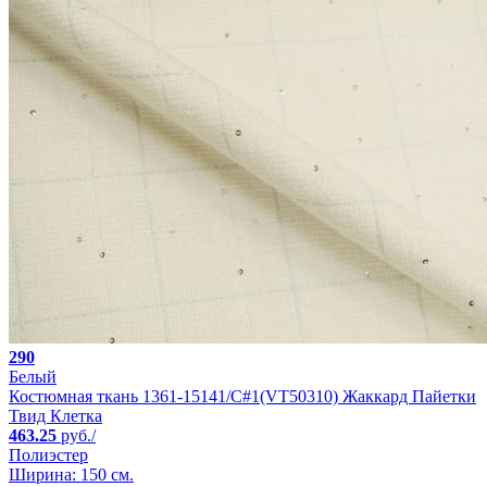
290
Белый
Костюмная ткань 1361-15141/C#1(VT50310) Жаккард Пайетки
Твид Клетка
463.25
руб./
Полиэстер
Ширина: 150 см.