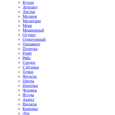
Купон
Леопард
Листья
Меланж
Милитари
Море
Мраморный
Огурец
Однотонный
Орнамент
Полоска
Ромб
Рябь
Сердце
Стёганка
Точки
Фрукты
Цветы
Цепочка
Человек
Ягоды
Акрил
Вискоза
Крапива
Лён