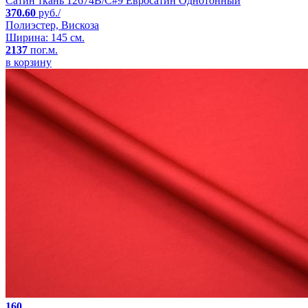
Сатин ткань 12674B/C#9 Евросатин Однотонный
370.60
руб./
Полиэстер, Вискоза
Ширина: 145 см.
2137
пог.м.
в корзину
160