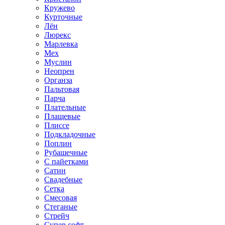
Кружево
Курточные
Лён
Люрекс
Марлевка
Мех
Муслин
Неопрен
Органза
Пальтовая
Парча
Плательные
Плащевые
Плиссе
Подкладочные
Поплин
Рубашечные
С пайетками
Сатин
Свадебные
Сетка
Смесовая
Стеганые
Стрейч
Супер софт