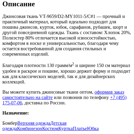
Описание
Джинсовая ткань VT-9659/D2-MY1011-5/C#1 — прочный и
практичный материал, который идеально подходит для
пошива джинсов, курток, юбок, сарафанов, рубашек, шорт и
другой повседневной одежды. Ткань с составом: Хлопок 20%,
Полиэстер 80% отличается высокой износостойкостью,
комфортом в носке и универсальностью, благодаря чему
остается востребованной для создания стильных и
современных изделий.
2
Благодаря плотности 130 грамм/м
и ширине 150 см материал
удобен в раскрое и пошиве, хорошо держит форму и подходит
как для классических моделей, так и для дизайнерских
коллекций.
Вы можете купить джинсовые ткани оптом,
оформив заказ
самостоятельно на сайте
или позвонив по телефону
+7 (495)
175-07-06
, доставка по России.
Назначение:
Бомбер
Верхняя одежда
Детская
одежда
Комбинезон
Костюм
Куртка
Платье
Юбка