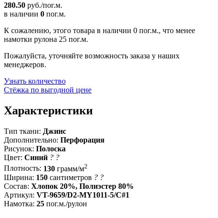
280.50
руб./пог.м.
в наличии
0
пог.м.
К сожалению, этого товара в наличии 0 пог.м., что менее
намотки рулона 25 пог.м.
Пожалуйста, уточняйте возможность заказа у наших
менеджеров.
Узнать количество
Стёжка по выгодной цене
Характеристики
Тип ткани:
Джинс
Дополнительно:
Перфорация
Рисунок:
Полоска
Цвет:
Синий
?
?
2
Плотность:
130
грамм/м
Ширина:
150
сантиметров
?
?
Состав:
Хлопок 20%, Полиэстер 80%
Артикул:
VT-9659/D2-MY1011-5/C#1
Намотка:
25
пог.м./рулон