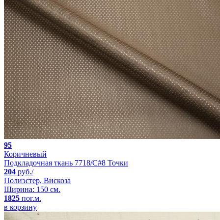
95
Коричневый
Подкладочная ткань 7718/C#8 Точки
204
руб./
Полиэстер, Вискоза
Ширина: 150 см.
1825
пог.м.
в корзину