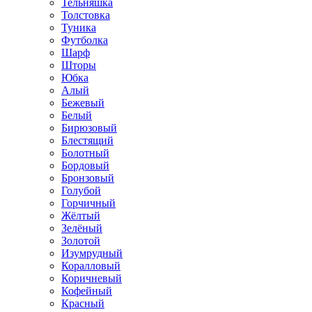
Тельняшка
Толстовка
Туника
Футболка
Шарф
Шторы
Юбка
Алый
Бежевый
Белый
Бирюзовый
Блестящий
Болотный
Бордовый
Бронзовый
Голубой
Горчичный
Жёлтый
Зелёный
Золотой
Изумрудный
Коралловый
Коричневый
Кофейный
Красный