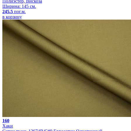
Полиэстер, Вискоза
Ширина: 145 см.
245.5
пог.м.
в корзину
160
Хаки