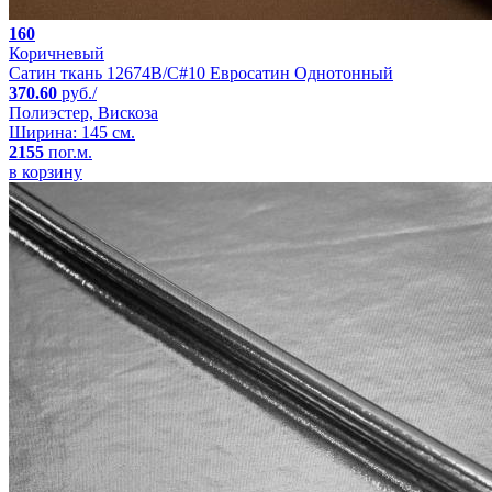
160
Коричневый
Сатин ткань 12674B/C#10 Евросатин Однотонный
370.60
руб./
Полиэстер, Вискоза
Ширина: 145 см.
2155
пог.м.
в корзину