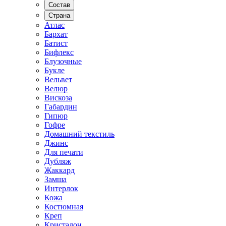
Состав
Страна
Атлас
Бархат
Батист
Бифлекс
Блузочные
Букле
Вельвет
Велюр
Вискоза
Габардин
Гипюр
Гофре
Домашний текстиль
Джинс
Для печати
Дубляж
Жаккард
Замша
Интерлок
Кожа
Костюмная
Креп
Кристалон