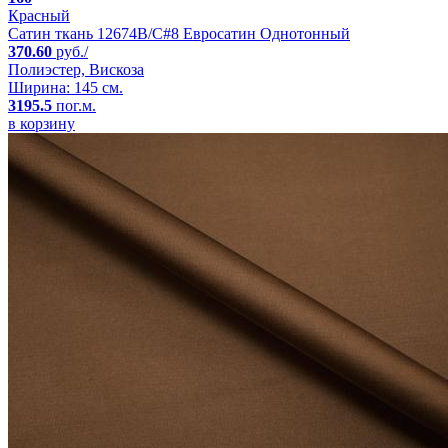
Красный
Сатин ткань 12674B/C#8 Евросатин Однотонный
370.60
руб./
Полиэстер, Вискоза
Ширина: 145 см.
3195.5
пог.м.
в корзину