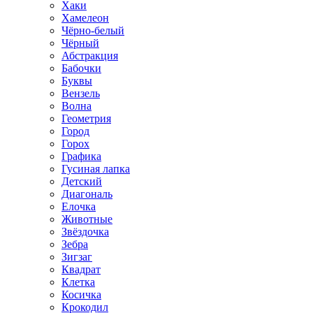
Хаки
Хамелеон
Чёрно-белый
Чёрный
Абстракция
Бабочки
Буквы
Вензель
Волна
Геометрия
Город
Горох
Графика
Гусиная лапка
Детский
Диагональ
Елочка
Животные
Звёздочка
Зебра
Зигзаг
Квадрат
Клетка
Косичка
Крокодил