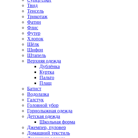
Твид
Тенсель
Трикотаж
Фатин
Флис
Футер
Хлопок
Шёлк
Шифон
Штапель
Верхняя одежда
Дублёнка
Куртка
Пальто
Плащ
Батист
Водолазка
Галстук
Головной убор
Горнолыжная одежда
Детская одежда
Школьная форма
Джемпер, пуловер
Домашний текстиль