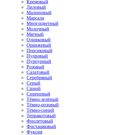
Кремовый
Лиловый
Малиновый
Марсала
Многоцветный
Молочный
Мятный
Оливковый
Оранжевый
Персиковый
Пудровый
Пурпурный
Розовый
Салатовый
Серебряный
Серый
Синий
Сиреневый
Тёмно-зелёный
Тёмно-розовый
Тёмно-синий
Терракотовый
Фиолетовый
Фисташковый
Фуксия