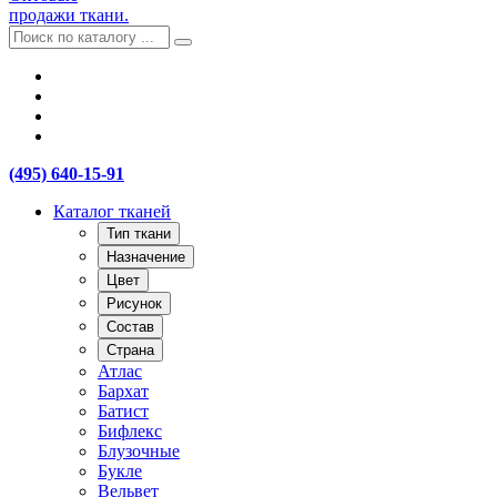
продажи ткани.
(495) 640-15-91
Каталог тканей
Тип ткани
Назначение
Цвет
Рисунок
Состав
Страна
Атлас
Бархат
Батист
Бифлекс
Блузочные
Букле
Вельвет