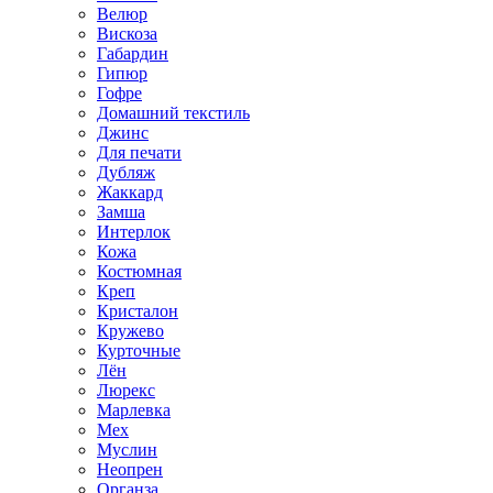
Велюр
Вискоза
Габардин
Гипюр
Гофре
Домашний текстиль
Джинс
Для печати
Дубляж
Жаккард
Замша
Интерлок
Кожа
Костюмная
Креп
Кристалон
Кружево
Курточные
Лён
Люрекс
Марлевка
Мех
Муслин
Неопрен
Органза