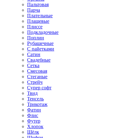
Пальтовая
Парча
Плательные
Плащевые
Плиссе
Подкладочные
Поплин
Рубашечные
С пайетками
Сатин
Свадебные
Сетка
Смесовая
Стеганые
Стрейч
Супер софт
Твид
Тенсель
Трикотаж
Фатин
Флис
Футер
Хлопок
Шёлк
Шифон