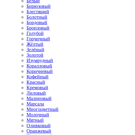
Белый
Бирюзовый
Блестящий
Болотный
Бордовый
Бронзовый
Голубой
Горчичный
Жёлтый
Зелёный
Золотой
Изумрудный
Коралловый
Коричневый
Кофейный
Красный
Кремовый
Лиловый
Малиновый
Марсала
Многоцветный
Молочный
Мятный
Оливковый
Оранжевый