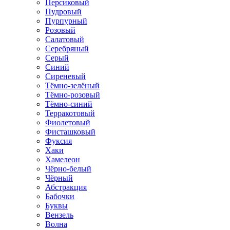
Персиковый
Пудровый
Пурпурный
Розовый
Салатовый
Серебряный
Серый
Синий
Сиреневый
Тёмно-зелёный
Тёмно-розовый
Тёмно-синий
Терракотовый
Фиолетовый
Фисташковый
Фуксия
Хаки
Хамелеон
Чёрно-белый
Чёрный
Абстракция
Бабочки
Буквы
Вензель
Волна