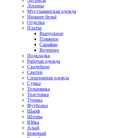
Легинсы
Лосины
Мусульманская одежда
Нижнее бельё
Отделка
Платье
Выпускное
Пляжное
Сарафан
Вечернее
Подкладка
Рабочая одежда
Свадебное
Свитер
Спортивная одежда
Сумка
Тельняшка
Толстовка
Туника
Футболка
Шарф
Шторы
Юбка
Алый
Бежевый