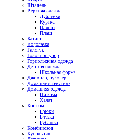
Штапель
Верхняя одежда
Дублёнка
Куртка
Пальто
Плащ
Батист
Водолазка
Галстук
Головной убор
Горнолыжная одежда
Детская одежда
Школьная форма
Джемпер, пуловер
Домашний текстиль
Домашняя одежда
Пижама
Халат
Костюм
Брюки
Блузка
Рубашка
Комбинезон
Купальник