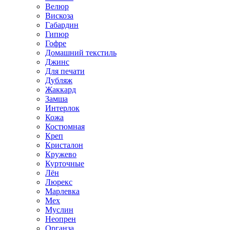
Велюр
Вискоза
Габардин
Гипюр
Гофре
Домашний текстиль
Джинс
Для печати
Дубляж
Жаккард
Замша
Интерлок
Кожа
Костюмная
Креп
Кристалон
Кружево
Курточные
Лён
Люрекс
Марлевка
Мех
Муслин
Неопрен
Органза