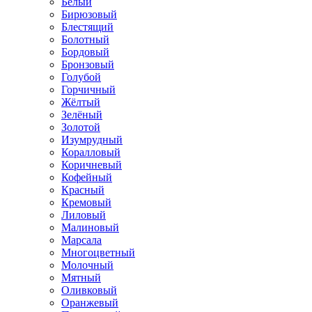
Белый
Бирюзовый
Блестящий
Болотный
Бордовый
Бронзовый
Голубой
Горчичный
Жёлтый
Зелёный
Золотой
Изумрудный
Коралловый
Коричневый
Кофейный
Красный
Кремовый
Лиловый
Малиновый
Марсала
Многоцветный
Молочный
Мятный
Оливковый
Оранжевый