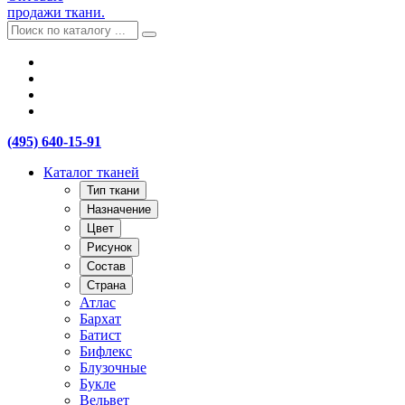
продажи ткани.
(495) 640-15-91
Каталог тканей
Тип ткани
Назначение
Цвет
Рисунок
Состав
Страна
Атлас
Бархат
Батист
Бифлекс
Блузочные
Букле
Вельвет