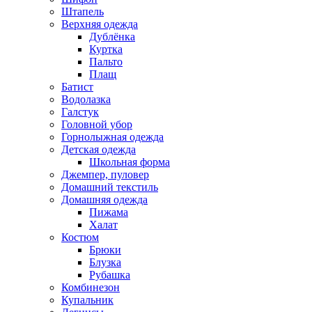
Штапель
Верхняя одежда
Дублёнка
Куртка
Пальто
Плащ
Батист
Водолазка
Галстук
Головной убор
Горнолыжная одежда
Детская одежда
Школьная форма
Джемпер, пуловер
Домашний текстиль
Домашняя одежда
Пижама
Халат
Костюм
Брюки
Блузка
Рубашка
Комбинезон
Купальник