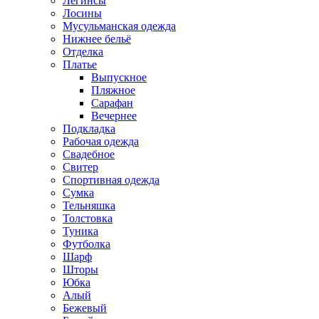
Легинсы
Лосины
Мусульманская одежда
Нижнее бельё
Отделка
Платье
Выпускное
Пляжное
Сарафан
Вечернее
Подкладка
Рабочая одежда
Свадебное
Свитер
Спортивная одежда
Сумка
Тельняшка
Толстовка
Туника
Футболка
Шарф
Шторы
Юбка
Алый
Бежевый