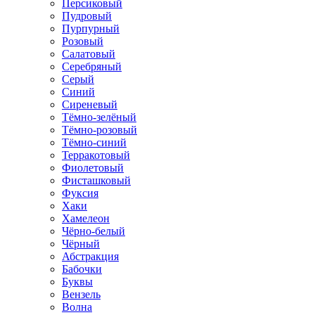
Персиковый
Пудровый
Пурпурный
Розовый
Салатовый
Серебряный
Серый
Синий
Сиреневый
Тёмно-зелёный
Тёмно-розовый
Тёмно-синий
Терракотовый
Фиолетовый
Фисташковый
Фуксия
Хаки
Хамелеон
Чёрно-белый
Чёрный
Абстракция
Бабочки
Буквы
Вензель
Волна