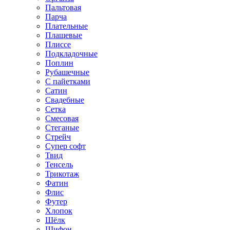
Пальтовая
Парча
Плательные
Плащевые
Плиссе
Подкладочные
Поплин
Рубашечные
С пайетками
Сатин
Свадебные
Сетка
Смесовая
Стеганые
Стрейч
Супер софт
Твид
Тенсель
Трикотаж
Фатин
Флис
Футер
Хлопок
Шёлк
Шифон