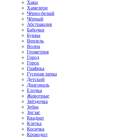
Хаки
Хамелеон
Чёрно-белый
Чёрный
Абстракция
Бабочки
Буквы
Вензель
Волна
Геометрия
Город
Горох
Графика
Гусиная лапка
Детский
Диагональ
Елочка
Животные
Звёздочка
Зебра
Зигзаг
Квадрат
Клетка
Косичка
Крокодил