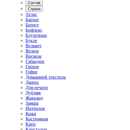
Состав
Страна
Атлас
Бархат
Батист
Бифлекс
Блузочные
Букле
Вельвет
Велюр
Вискоза
Габардин
Гипюр
Гофре
Домашний текстиль
Джинс
Для печати
Дубляж
Жаккард
Замша
Интерлок
Кожа
Костюмная
Креп
Кристалон