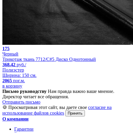
175
Черный
Трикотаж ткань 7712/C#5 Диско Однотонный
368.42
руб./
Полиэстер
Ширина: 150 см.
2065
пог.м.
в корзину
Письмо руководству
Нам правда важно ваше мнение.
Директор читает все обращения.
Отправить письмо
🍪 Просматривая этот сайт, вы даете свое
согласие на
использование файлов cookies
Принять
О компании
Гарантии