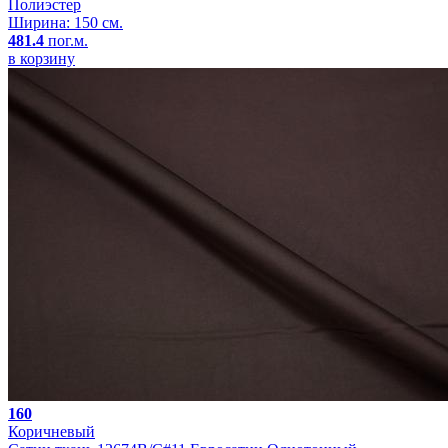
Полиэстер
Ширина: 150 см.
481.4
пог.м.
в корзину
160
Коричневый