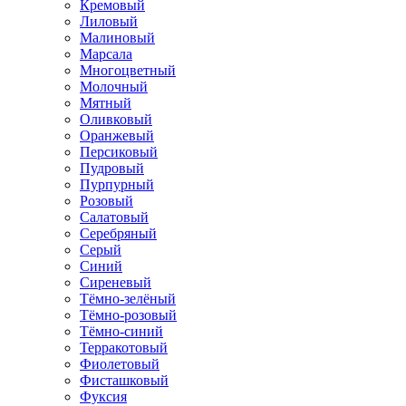
Кремовый
Лиловый
Малиновый
Марсала
Многоцветный
Молочный
Мятный
Оливковый
Оранжевый
Персиковый
Пудровый
Пурпурный
Розовый
Салатовый
Серебряный
Серый
Синий
Сиреневый
Тёмно-зелёный
Тёмно-розовый
Тёмно-синий
Терракотовый
Фиолетовый
Фисташковый
Фуксия