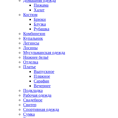
Домашняя одежда
Пижама
Халат
Костюм
Брюки
Блузка
Рубашка
Комбинезон
Купальник
Легинсы
Лосины
Мусульманская одежда
Нижнее бельё
Отделка
Платье
Выпускное
Пляжное
Сарафан
Вечернее
Подкладка
Рабочая одежда
Свадебное
Свитер
Спортивная одежда
Сумка