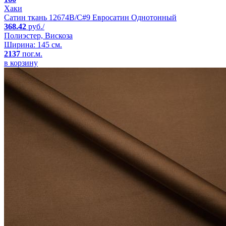
Хаки
Сатин ткань 12674B/C#9 Евросатин Однотонный
368.42
руб./
Полиэстер, Вискоза
Ширина: 145 см.
2137
пог.м.
в корзину