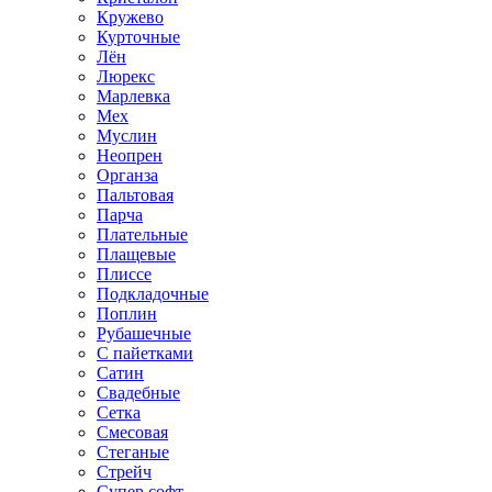
Кружево
Курточные
Лён
Люрекс
Марлевка
Мех
Муслин
Неопрен
Органза
Пальтовая
Парча
Плательные
Плащевые
Плиссе
Подкладочные
Поплин
Рубашечные
С пайетками
Сатин
Свадебные
Сетка
Смесовая
Стеганые
Стрейч
Супер софт