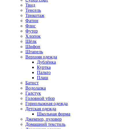
Твид
Тенсель
Трикотаж
Фатин
Флис
Футер
Хлопок
Шёлк
Шифон
Штапель
Верхняя одежда
Дублёнка
Куртка
Пальто
Плащ
Батист
Водолазка
Галстук
Головной убор
Горнолыжная одежда
Детская одежда
Школьная форма
Джемпер, пуловер
Домашний текстиль