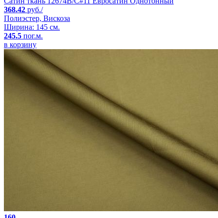
Сатин ткань 12674B/C#11 Евросатин Однотонный
368.42
руб./
Полиэстер, Вискоза
Ширина: 145 см.
245.5
пог.м.
в корзину
160