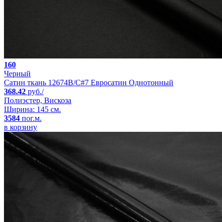
160
Черный
Сатин ткань 12674B/C#7 Евросатин Однотонный
368.42
руб./
Полиэстер, Вискоза
Ширина: 145 см.
3584
пог.м.
в корзину