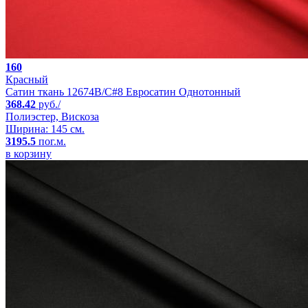
160
Красный
Сатин ткань 12674B/C#8 Евросатин Однотонный
368.42
руб./
Полиэстер, Вискоза
Ширина: 145 см.
3195.5
пог.м.
в корзину