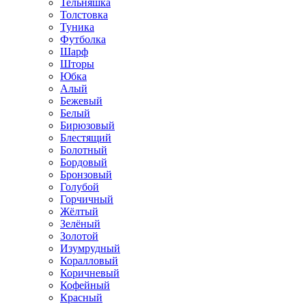
Тельняшка
Толстовка
Туника
Футболка
Шарф
Шторы
Юбка
Алый
Бежевый
Белый
Бирюзовый
Блестящий
Болотный
Бордовый
Бронзовый
Голубой
Горчичный
Жёлтый
Зелёный
Золотой
Изумрудный
Коралловый
Коричневый
Кофейный
Красный