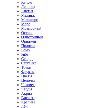
Купон
Леопард
Листья
Меланж
Милитари
Море
Мраморный
Огурец
Однотонный
Орнамент
Полоска
Ромб
Рябь
Сердце
Стёганка
Точки
Фрукты
Цветы
Цепочка
Человек
Ягоды
Акрил
Вискоза
Крапива
Лён