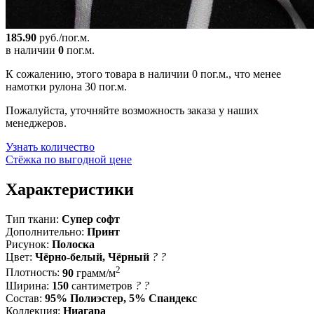
185.90
руб./пог.м.
в наличии
0
пог.м.
К сожалению, этого товара в наличии 0 пог.м., что менее
намотки рулона 30 пог.м.
Пожалуйста, уточняйте возможность заказа у наших
менеджеров.
Узнать количество
Стёжка по выгодной цене
Характеристики
Тип ткани:
Супер софт
Дополнительно:
Принт
Рисунок:
Полоска
Цвет:
Чёрно-белый, Чёрный
?
?
2
Плотность:
90
грамм/м
Ширина:
150
сантиметров
?
?
Состав:
95% Полиэстер, 5% Спандекс
Коллекция:
Ниагара