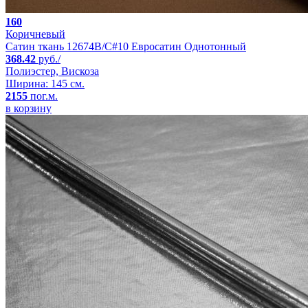
160
Коричневый
Сатин ткань 12674B/C#10 Евросатин Однотонный
368.42
руб./
Полиэстер, Вискоза
Ширина: 145 см.
2155
пог.м.
в корзину