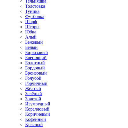
Тельняшка
Толстовка
Туника
Футболка
Шарф
Шторы
Юбка
Алый
Бежевый
Белый
Бирюзовый
Блестящий
Болотный
Бордовый
Бронзовый
Голубой
Горчичный
Жёлтый
Зелёный
Золотой
Изумрудный
Коралловый
Коричневый
Кофейный
Красный