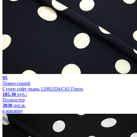
95
Темно-синий
Супер софт ткань 12092/D4/C#2 Горох
185.30
руб./
Полиэстер
3030
пог.м.
в корзину