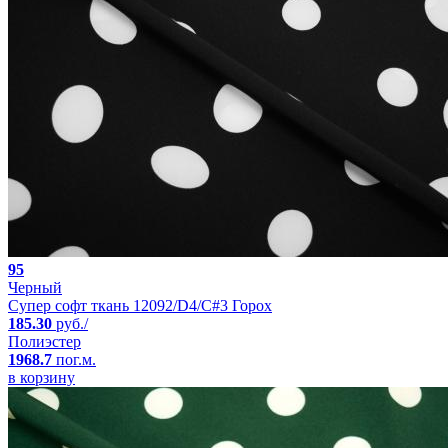
95
Черный
Супер софт ткань 12092/D4/C#3 Горох
185.30
руб./
Полиэстер
1968.7
пог.м.
в корзину