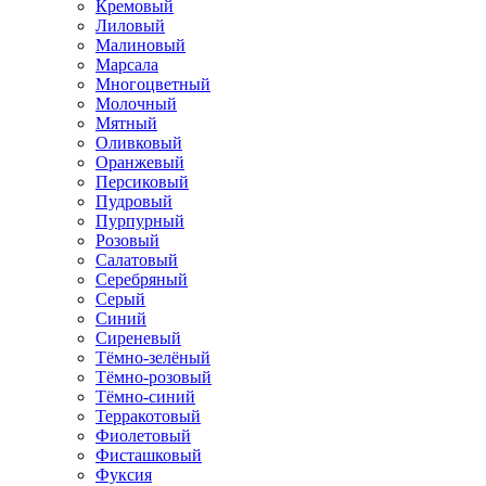
Кремовый
Лиловый
Малиновый
Марсала
Многоцветный
Молочный
Мятный
Оливковый
Оранжевый
Персиковый
Пудровый
Пурпурный
Розовый
Салатовый
Серебряный
Серый
Синий
Сиреневый
Тёмно-зелёный
Тёмно-розовый
Тёмно-синий
Терракотовый
Фиолетовый
Фисташковый
Фуксия