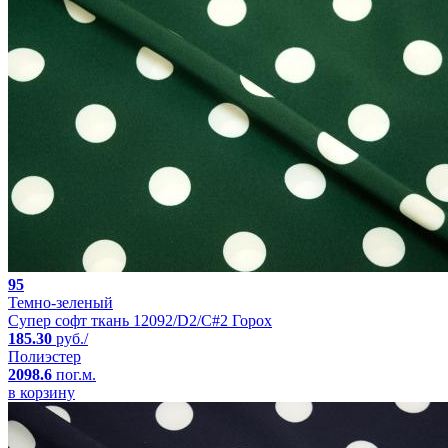
95
Темно-зеленый
Супер софт ткань 12092/D2/C#2 Горох
185.30
руб./
Полиэстер
2098.6
пог.м.
в корзину