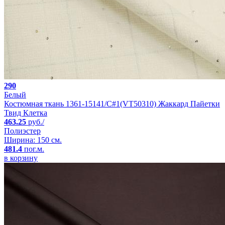
290
Белый
Костюмная ткань 1361-15141/C#1(VT50310) Жаккард Пайетки
Твид Клетка
463.25
руб./
Полиэстер
Ширина: 150 см.
481.4
пог.м.
в корзину