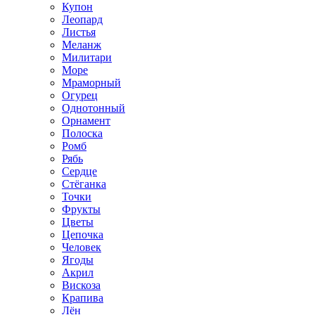
Купон
Леопард
Листья
Меланж
Милитари
Море
Мраморный
Огурец
Однотонный
Орнамент
Полоска
Ромб
Рябь
Сердце
Стёганка
Точки
Фрукты
Цветы
Цепочка
Человек
Ягоды
Акрил
Вискоза
Крапива
Лён