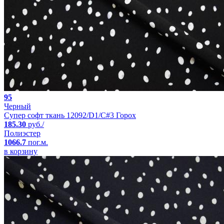
95
Черный
Супер софт ткань 12092/D1/C#3 Горох
185.30
руб./
Полиэстер
1066.7
пог.м.
в корзину