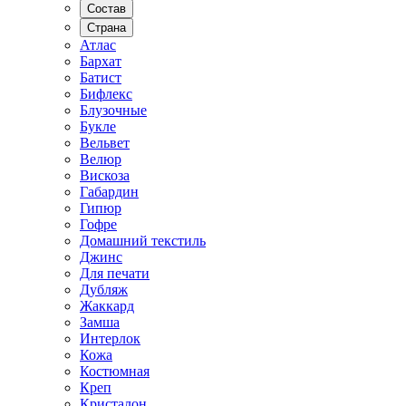
Состав
Страна
Атлас
Бархат
Батист
Бифлекс
Блузочные
Букле
Вельвет
Велюр
Вискоза
Габардин
Гипюр
Гофре
Домашний текстиль
Джинс
Для печати
Дубляж
Жаккард
Замша
Интерлок
Кожа
Костюмная
Креп
Кристалон