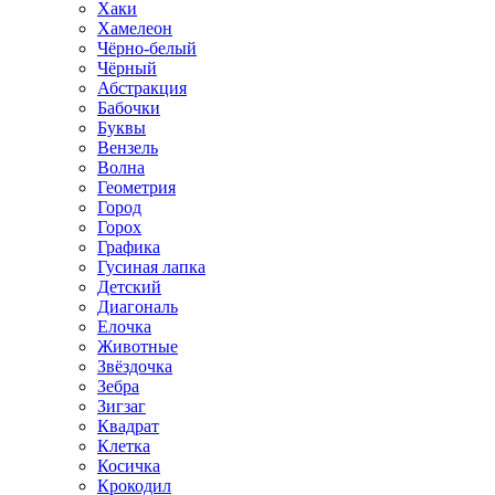
Хаки
Хамелеон
Чёрно-белый
Чёрный
Абстракция
Бабочки
Буквы
Вензель
Волна
Геометрия
Город
Горох
Графика
Гусиная лапка
Детский
Диагональ
Елочка
Животные
Звёздочка
Зебра
Зигзаг
Квадрат
Клетка
Косичка
Крокодил