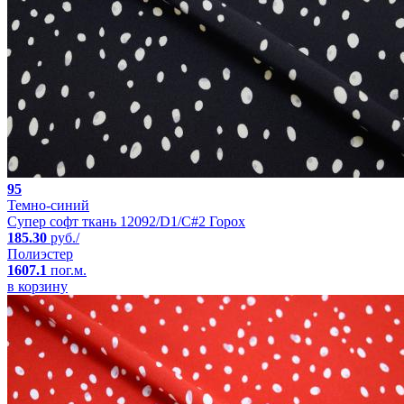
95
Темно-синий
Супер софт ткань 12092/D1/C#2 Горох
185.30
руб./
Полиэстер
1607.1
пог.м.
в корзину