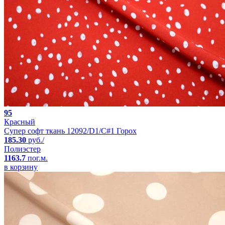
95
Красный
Супер софт ткань 12092/D1/C#1 Горох
185.30
руб./
Полиэстер
1163.7
пог.м.
в корзину