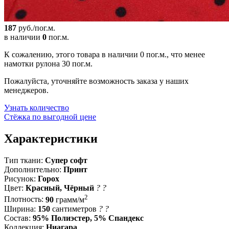
187
руб./пог.м.
в наличии
0
пог.м.
К сожалению, этого товара в наличии 0 пог.м., что менее
намотки рулона 30 пог.м.
Пожалуйста, уточняйте возможность заказа у наших
менеджеров.
Узнать количество
Стёжка по выгодной цене
Характеристики
Тип ткани:
Супер софт
Дополнительно:
Принт
Рисунок:
Горох
Цвет:
Красный, Чёрный
?
?
2
Плотность:
90
грамм/м
Ширина:
150
сантиметров
?
?
Состав:
95% Полиэстер, 5% Спандекс
Коллекция:
Ниагара