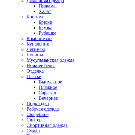
Домашняя одежда
Пижама
Халат
Костюм
Брюки
Блузка
Рубашка
Комбинезон
Купальник
Легинсы
Лосины
Мусульманская одежда
Нижнее бельё
Отделка
Платье
Выпускное
Пляжное
Сарафан
Вечернее
Подкладка
Рабочая одежда
Свадебное
Свитер
Спортивная одежда
Сумка