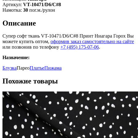
Артикул:
VT-10471/D6/C#8
Намотка:
30
пог.м./рулон
Описание
Супер софт ткань VT-10471/D6/C#8 Принт Ниагара Горох Вы
можете купить оптом,
оформив заказ самостоятельно на сайте
или позвонив по телефону
+7 (495) 175-07-06
.
Назначение:
Блузка
Парео
Платье
Пижама
Похожие товары