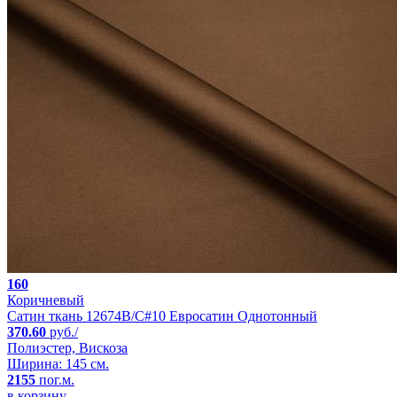
160
Коричневый
Сатин ткань 12674B/C#10 Евросатин Однотонный
370.60
руб./
Полиэстер, Вискоза
Ширина: 145 см.
2155
пог.м.
в корзину