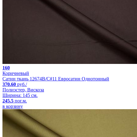
160
Коричневый
Сатин ткань 12674B/C#11 Евросатин Однотонный
370.60
руб./
Полиэстер, Вискоза
Ширина: 145 см.
245.5
пог.м.
в корзину