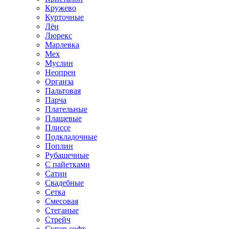
Кружево
Курточные
Лён
Люрекс
Марлевка
Мех
Муслин
Неопрен
Органза
Пальтовая
Парча
Плательные
Плащевые
Плиссе
Подкладочные
Поплин
Рубашечные
С пайетками
Сатин
Свадебные
Сетка
Смесовая
Стеганые
Стрейч
Супер софт