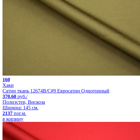
160
Хаки
Сатин ткань 12674B/C#9 Евросатин Однотонный
370.60
руб./
Полиэстер, Вискоза
Ширина: 145 см.
2137
пог.м.
в корзину