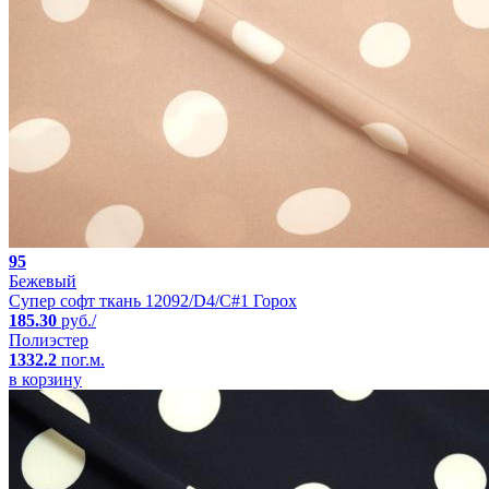
95
Бежевый
Супер софт ткань 12092/D4/C#1 Горох
185.30
руб./
Полиэстер
1332.2
пог.м.
в корзину