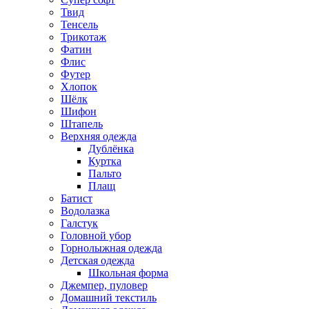
Твид
Тенсель
Трикотаж
Фатин
Флис
Футер
Хлопок
Шёлк
Шифон
Штапель
Верхняя одежда
Дублёнка
Куртка
Пальто
Плащ
Батист
Водолазка
Галстук
Головной убор
Горнолыжная одежда
Детская одежда
Школьная форма
Джемпер, пуловер
Домашний текстиль