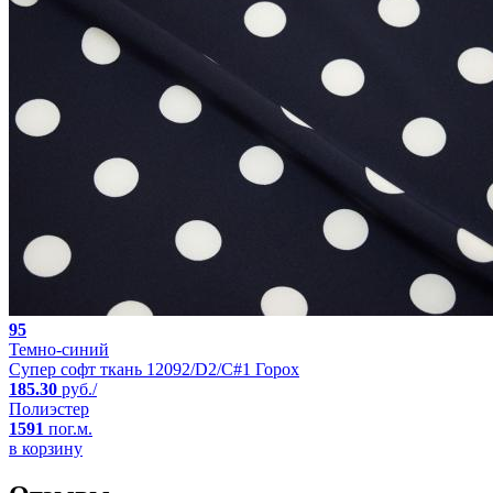
95
Темно-синий
Супер софт ткань 12092/D2/C#1 Горох
185.30
руб./
Полиэстер
1591
пог.м.
в корзину