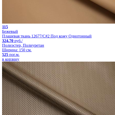
115
Бежевый
Плащевая ткань 12677/C#2 Под кожу Однотонный
324.70
руб./
Полиэстер, Полиуретан
Ширина: 150 см.
525
пог.м.
в корзину