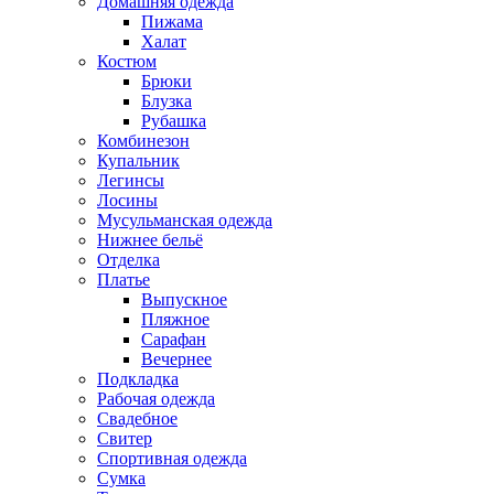
Домашняя одежда
Пижама
Халат
Костюм
Брюки
Блузка
Рубашка
Комбинезон
Купальник
Легинсы
Лосины
Мусульманская одежда
Нижнее бельё
Отделка
Платье
Выпускное
Пляжное
Сарафан
Вечернее
Подкладка
Рабочая одежда
Свадебное
Свитер
Спортивная одежда
Сумка