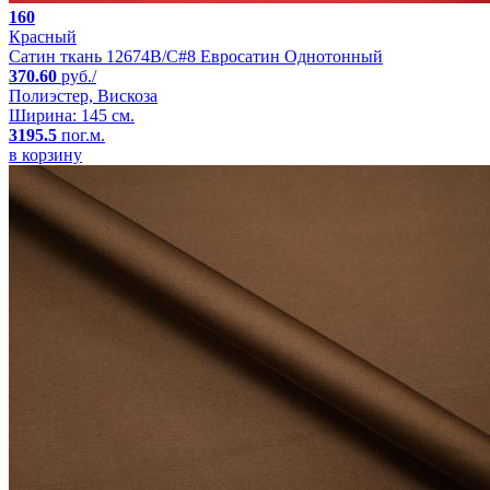
160
Красный
Сатин ткань 12674B/C#8 Евросатин Однотонный
370.60
руб./
Полиэстер, Вискоза
Ширина: 145 см.
3195.5
пог.м.
в корзину