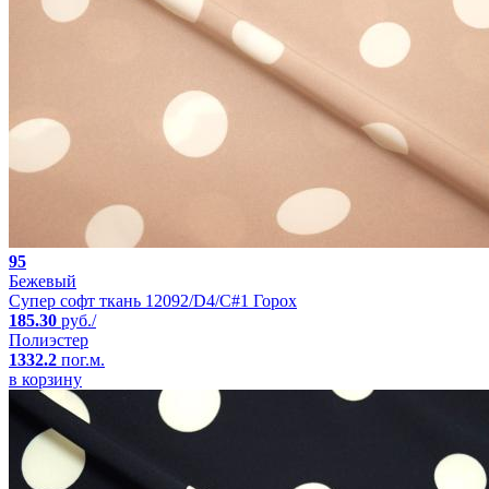
95
Бежевый
Супер софт ткань 12092/D4/C#1 Горох
185.30
руб./
Полиэстер
1332.2
пог.м.
в корзину