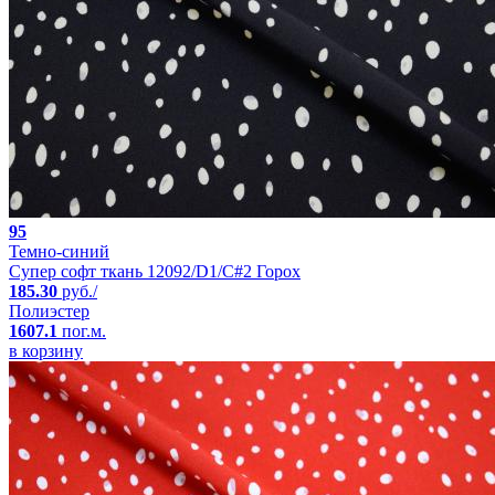
95
Темно-синий
Супер софт ткань 12092/D1/C#2 Горох
185.30
руб./
Полиэстер
1607.1
пог.м.
в корзину