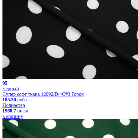
95
Черный
Супер софт ткань 12092/D4/C#3 Горох
185.30
руб./
Полиэстер
1968.7
пог.м.
в корзину