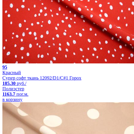
95
Красный
Супер софт ткань 12092/D1/C#1 Горох
185.30
руб./
Полиэстер
1163.7
пог.м.
в корзину