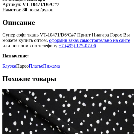
Артикул:
VT-10471/D6/C#7
Намотка:
30
пог.м./рулон
Описание
Супер софт ткань VT-10471/D6/C#7 Принт Ниагара Горох Вы
можете купить оптом,
оформив заказ самостоятельно на сайте
или позвонив по телефону
+7 (495) 175-07-06
.
Назначение:
Блузка
Парео
Платье
Пижама
Похожие товары