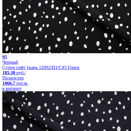
95
Черный
Супер софт ткань 12092/D1/C#3 Горох
185.30
руб./
Полиэстер
1066.7
пог.м.
в корзину