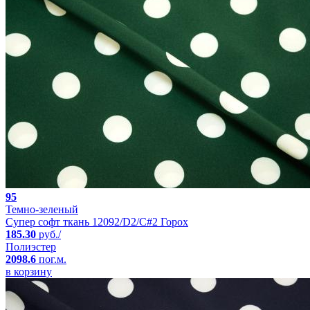
95
Темно-зеленый
Супер софт ткань 12092/D2/C#2 Горох
185.30
руб./
Полиэстер
2098.6
пог.м.
в корзину