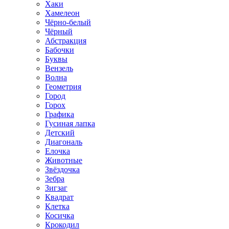
Хаки
Хамелеон
Чёрно-белый
Чёрный
Абстракция
Бабочки
Буквы
Вензель
Волна
Геометрия
Город
Горох
Графика
Гусиная лапка
Детский
Диагональ
Елочка
Животные
Звёздочка
Зебра
Зигзаг
Квадрат
Клетка
Косичка
Крокодил