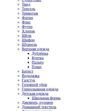
Твид
Тенсель
Трикотаж
Фатин
Флис
Футер
Хлопок
Шёлк
Шифон
Штапель
Верхняя одежда
Дублёнка
Куртка
Пальто
Плащ
Батист
Водолазка
Галстук
Головной убор
Горнолыжная одежда
Детская одежда
Школьная форма
Джемпер, пуловер
Домашний текстиль