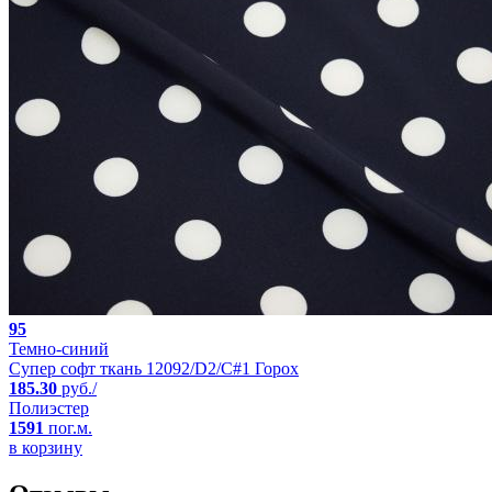
95
Темно-синий
Супер софт ткань 12092/D2/C#1 Горох
185.30
руб./
Полиэстер
1591
пог.м.
в корзину