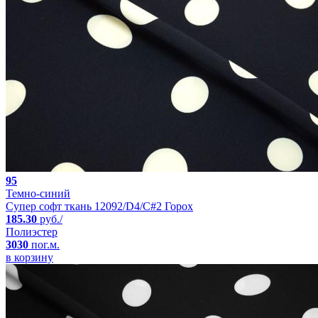
95
Темно-синий
Супер софт ткань 12092/D4/C#2 Горох
185.30
руб./
Полиэстер
3030
пог.м.
в корзину