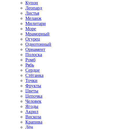
Купон
Леопард
Листья
Меланж
Милитари
Море
Мраморный
Огурец
Однотонный
Орнамент
Полоска
Ромб
Рябь
Сердце
Стёганка
Точки
Фрукты
Цветы
Цепочка
Человек
Ягоды
Акрил
Вискоза
Крапива
Лён