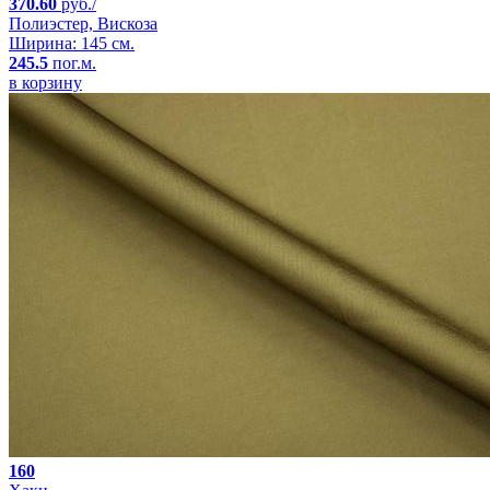
370.60
руб./
Полиэстер, Вискоза
Ширина: 145 см.
245.5
пог.м.
в корзину
160