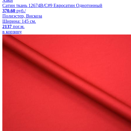
Хаки
Сатин ткань 12674B/C#9 Евросатин Однотонный
370.60
руб./
Полиэстер, Вискоза
Ширина: 145 см.
2137
пог.м.
в корзину