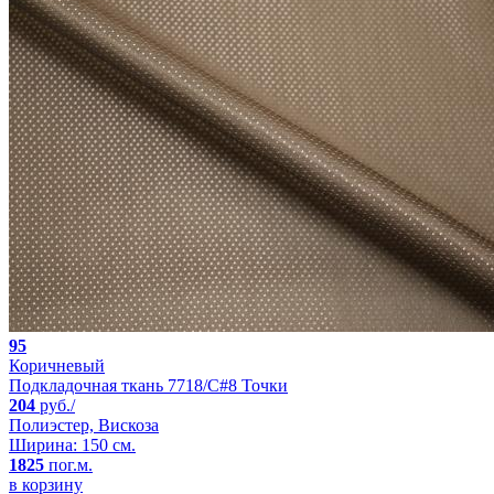
95
Коричневый
Подкладочная ткань 7718/C#8 Точки
204
руб./
Полиэстер, Вискоза
Ширина: 150 см.
1825
пог.м.
в корзину