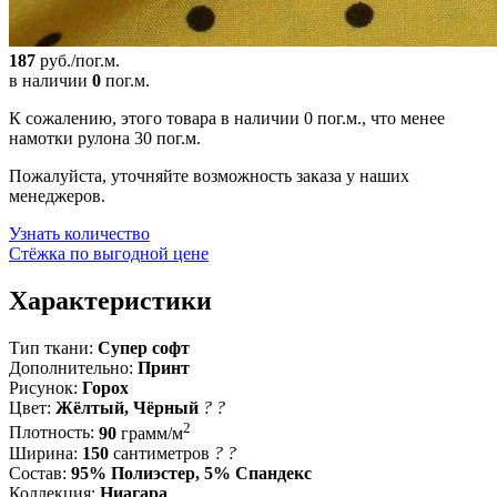
187
руб./пог.м.
в наличии
0
пог.м.
К сожалению, этого товара в наличии 0 пог.м., что менее
намотки рулона 30 пог.м.
Пожалуйста, уточняйте возможность заказа у наших
менеджеров.
Узнать количество
Стёжка по выгодной цене
Характеристики
Тип ткани:
Супер софт
Дополнительно:
Принт
Рисунок:
Горох
Цвет:
Жёлтый, Чёрный
?
?
2
Плотность:
90
грамм/м
Ширина:
150
сантиметров
?
?
Состав:
95% Полиэстер, 5% Спандекс
Коллекция:
Ниагара