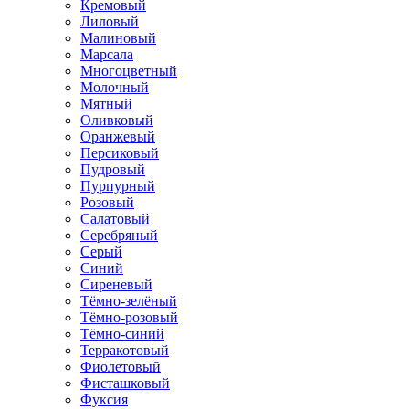
Кремовый
Лиловый
Малиновый
Марсала
Многоцветный
Молочный
Мятный
Оливковый
Оранжевый
Персиковый
Пудровый
Пурпурный
Розовый
Салатовый
Серебряный
Серый
Синий
Сиреневый
Тёмно-зелёный
Тёмно-розовый
Тёмно-синий
Терракотовый
Фиолетовый
Фисташковый
Фуксия