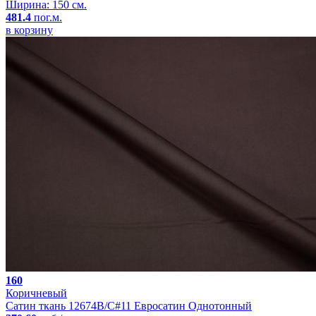
Ширина: 150 см.
481.4
пог.м.
в корзину
160
Коричневый
Сатин ткань 12674B/C#11 Евросатин Однотонный