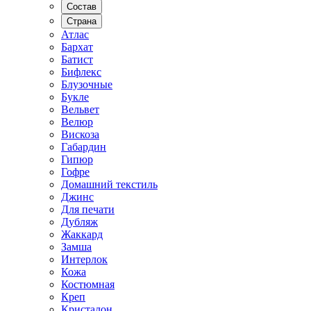
Состав
Страна
Атлас
Бархат
Батист
Бифлекс
Блузочные
Букле
Вельвет
Велюр
Вискоза
Габардин
Гипюр
Гофре
Домашний текстиль
Джинс
Для печати
Дубляж
Жаккард
Замша
Интерлок
Кожа
Костюмная
Креп
Кристалон