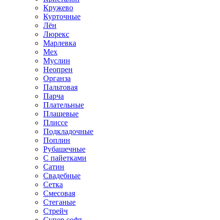
Кружево
Курточные
Лён
Люрекс
Марлевка
Мех
Муслин
Неопрен
Органза
Пальтовая
Парча
Плательные
Плащевые
Плиссе
Подкладочные
Поплин
Рубашечные
С пайетками
Сатин
Свадебные
Сетка
Смесовая
Стеганые
Стрейч
Супер софт