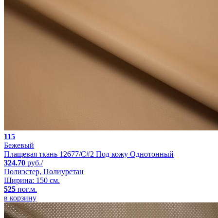
115
Бежевый
Плащевая ткань 12677/C#2 Под кожу Однотонный
324.70
руб./
Полиэстер, Полиуретан
Ширина: 150 см.
525
пог.м.
в корзину