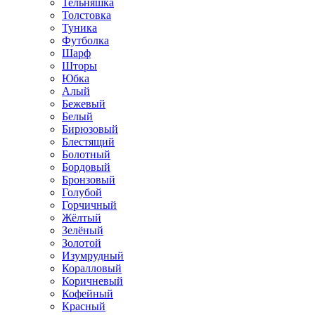
Тельняшка
Толстовка
Туника
Футболка
Шарф
Шторы
Юбка
Алый
Бежевый
Белый
Бирюзовый
Блестящий
Болотный
Бордовый
Бронзовый
Голубой
Горчичный
Жёлтый
Зелёный
Золотой
Изумрудный
Коралловый
Коричневый
Кофейный
Красный